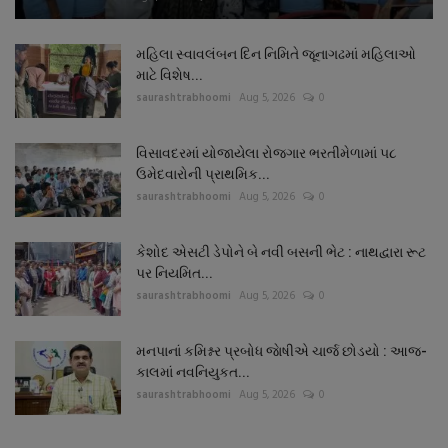
મહિલા સ્વાવલંબન દિન નિમિતે જૂનાગઢમાં મહિલાઓ
માટે વિશેષ...
saurashtrabhoomi
Aug 5, 2026
0
વિસાવદરમાં યોજાયેલા રોજગાર ભરતીમેળામાં ૫૮
ઉમેદવારોની પ્રાથમિક...
saurashtrabhoomi
Aug 5, 2026
0
કેશોદ એસટી ડેપોને બે નવી બસની ભેટ : નાથદ્વારા રૂટ
પર નિયમિત...
saurashtrabhoomi
Aug 5, 2026
0
મનપાનાં કમિશ્નર પ્રબોધ જાેષીએ ચાર્જ છોડયો : આજ-
કાલમાં નવનિયુકત...
saurashtrabhoomi
Aug 5, 2026
0