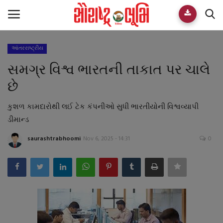
આંતરરાષ્ટ્રીય
Home
સમગ્ર વિશ્વ ભારતની તાકાત પર ચાલે
E-paper
છે
Videos
કુશળ કામદારોથી લઈ ટેક કંપનીઓ સુધી ભારતીયોની વિશ્વવ્યાપી
ડીમાન્ડ
Who We Are
saurashtrabhoomi
Nov 6, 2025 - 14:31
0
Live TV
Team
Guest Author