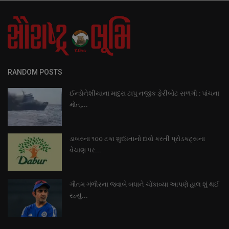
RANDOM POSTS
ઈન્ડોનેશીયાના માદુરા ટાપુ નજીક ફેરીબોટ સળગી : પાંચના
મોત,...
ડાબરના ૧૦૦ ટકા શુધ્ધતાનો દાવો કરતી પ્રોડકટ્સના
વેચાણ પર...
ગૌતમ ગંભીરના જવાબે બધાને ચોંકાવ્યા આપણે હાલ શું થઈ
રહ્યું...