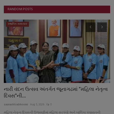
RANDOM POSTS
સ્થાનિક સમાચાર
નારી વંદન ઉત્સવ અંતર્ગત જૂનાગઢમાં "મહિલા નેતૃત્વ
વ
દિવસ"ની...
ઉ
saurashtrabhoomi
Aug 5, 2026
0
sa
મહિલા નેતૃત્વ દિવસની ઉજવણીમાં મહિલા સરપંચો અને બાલિકા પંચાયતની
જિ