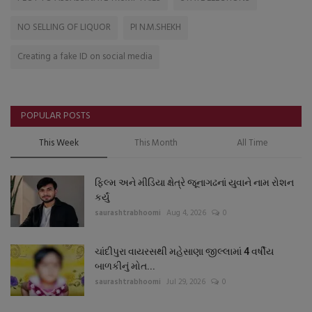
NO SELLING OF LIQUOR
PI N.M.SHEKH
Creating a fake ID on social media
POPULAR POSTS
This Week
This Month
All Time
ફિલ્મ અને મીડિયા ક્ષેત્રે જૂનાગઢનાં યુવાને નામ રોશન
કર્યું
saurashtrabhoomi
Aug 4, 2026
0
ચાંદીપુરા વાયરસથી મહેસાણા જીલ્લામાં 4 વર્ષીય
બાળકીનું મોત...
saurashtrabhoomi
Jul 29, 2026
0