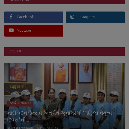
Facebook
Instagram
Youtube
LIVE TV
સ્થાનિક સમાચાર
નારી વંદન ઉત્સવ અંતર્ગત જૂનાગઢમાં "મહિલા નેતૃત્વ
દિવસ"ની...
saurashtrabhoomi
Aug 5, 2026
0