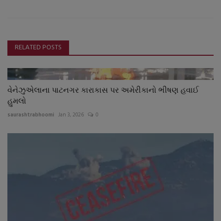
RELATED POSTS
વેનેઝુએલાના પાટનગર કારાકાસ પર અમેરીકાનો ભીષણ હવાઈ
હુમલો
saurashtrabhoomi
Jan 3, 2026
0