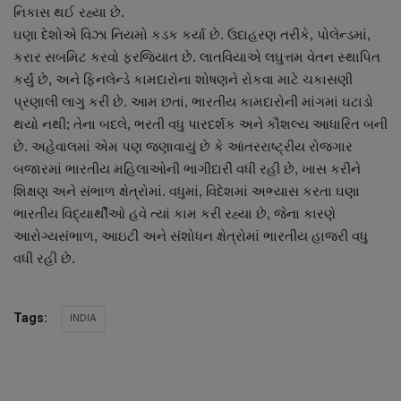
નિકાસ થઈ રહ્યા છે.
નાણાંકીય સમાચાર
ઘણા દેશોએ વિઝા નિયમો કડક કર્યા છે. ઉદાહરણ તરીકે, પોલેન્ડમાં,
કરાર સબમિટ કરવો ફરજિયાત છે. લાતવિયાએ લઘુત્તમ વેતન સ્થાપિત
સ્થાનિક સમાચાર
કર્યું છે, અને ફિનલેન્ડે કામદારોના શોષણને રોકવા માટે ચકાસણી
પ્રણાલી લાગુ કરી છે. આમ છતાં, ભારતીય કામદારોની માંગમાં ઘટાડો
સ્પોર્ટ્સ
થયો નથી; તેના બદલે, ભરતી વધુ પારદર્શક અને કૌશલ્ય આધારિત બની
છે. અહેવાલમાં એમ પણ જણાવાયું છે કે આંતરરાષ્ટ્રીય રોજગાર
રાશિફળ
બજારમાં ભારતીય મહિલાઓની ભાગીદારી વધી રહી છે, ખાસ કરીને
શિક્ષણ અને સંભાળ ક્ષેત્રોમાં. વધુમાં, વિદેશમાં અભ્યાસ કરતા ઘણા
ગુનાખોરી
ભારતીય વિદ્યાર્થીઓ હવે ત્યાં કામ કરી રહ્યા છે, જેના કારણે
આરોગ્યસંભાળ, આઇટી અને સંશોધન ક્ષેત્રોમાં ભારતીય હાજરી વધુ
બોલિવૂડ
વધી રહી છે.
સ્વાસ્થ્ય
INDIA
Tags: