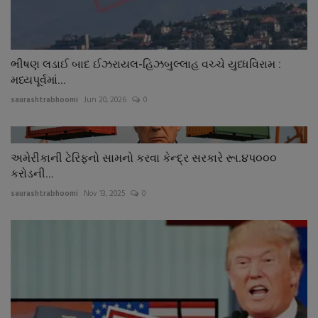
ભીષણ લડાઈ બાદ ઈઝરાયલ-હિઝબુલ્લાહ વચ્ચે યુધ્ધવિરામ :
મધ્યપૂર્વમાં...
saurashtrabhoomi
Jun 20, 2026
0
અમેરીકાની ટેરિફનો સામનો કરવા કેન્દ્ર સરકારે રૂા.૪પ૦૦૦
કરોડની...
saurashtrabhoomi
Nov 13, 2025
0