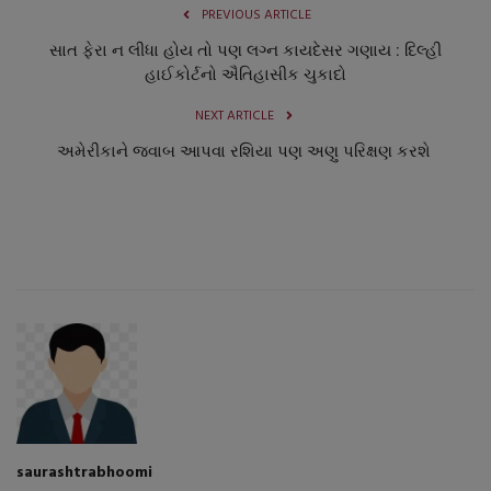
PREVIOUS ARTICLE
સાત ફેરા ન લીધા હોય તો પણ લગ્ન કાયદેસર ગણાય : દિલ્હી
હાઈકોર્ટનો ઐતિહાસીક ચુકાદો
NEXT ARTICLE
અમેરીકાને જવાબ આપવા રશિયા પણ અણુ પરિક્ષણ કરશે
saurashtrabhoomi