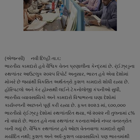
About Author
Contact
Dipotsav Special
આંતરરાષ્ટ્રીય
(એજન્સી) નવી દિલ્હી તા.૬:
ભારતીય કામદારો હવે વૈશ્વિક વેતન પ્રણાલીના કેન્દ્રમાં છે. ર્ંઈઝ્રડ્ઢના
રાષ્ટ્રીય
સ્થળાંતર આઉટલુક ૨૦૨૫ રિપોર્ટ અનુસાર, ભારત હવે એવા દેશોમાં
મોખરે છે જ્યાંથી વિકસિત અર્થતંત્રો કુશળ કામદારો શોધી રહ્યા છે.
ગુજરાત
હોસ્પિટલો અને કેર હોમ્સથી લઈને ટેકનોલોજી કંપનીઓ સુધી,
ભારતીય વ્યાવસાયિકો અને કામદારો વિશ્વભરના ઘણા દેશોમાં
જુનાગઢ
કાર્યબળની અછતને પૂર્ણ કરી રહ્યા છે. ફક્ત ૨૦૨૩ માં, ૬૦૦,૦૦૦
ભારતીયો ર્ંઈઝ્રડ્ઢ દેશોમાં સ્થળાંતરિત થયા, જે ૨૦૨૨ ની તુલનામાં ૮%
Support US
નો વધારો છે. ભારત હવે નવા સ્થળાંતર કરનારાઓનો નંબર વનસ્ત્રોત
બની ગયું છે. વૈશ્વિક સ્થળાંતર હવે ઓછા વેતનવાળા કામદારો સુધી
બજારના સમાચાર
મર્યાદિત નથી; કુશળ અને અર્ધ-કુશળ વ્યાવસાયિકો પણ ભારતમાંથી