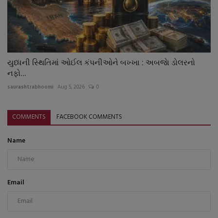
યુધ્ધની સ્થિતિમાં ઓઈલ કંપનીઓને બખ્ખા : અબજાે ડોલરનો
નફો...
saurashtrabhoomi
Aug 5, 2026
0
COMMENTS
FACEBOOK COMMENTS
Name
Email