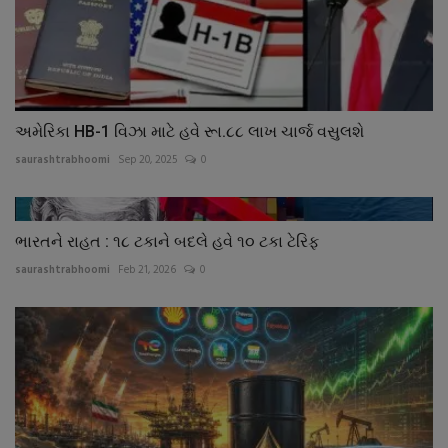
અમેરિકા HB-1 વિઝા માટે હવે રૂા.૮૮ લાખ ચાર્જ વસુલશે
saurashtrabhoomi
Sep 20, 2025
0
ભારતને રાહત : ૧૮ ટકાને બદલે હવે ૧૦ ટકા ટેરિફ
saurashtrabhoomi
Feb 21, 2026
0