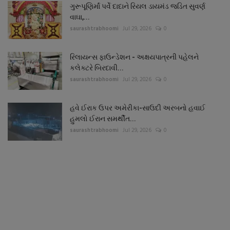
ગુરૂપૂણિર્માં પર્વે દાદાને રિયલ ડાયમંડ જડિત સુવર્ણ
વાઘા,...
saurashtrabhoomi
Jul 29, 2026
0
રિલાયન્સ ફાઉન્ડેશન - અક્ષયપાત્રની પહેલને
કલેક્ટરે બિરદાવી...
saurashtrabhoomi
Jul 29, 2026
0
હવે ઈરાક ઉપર અમેરીકા-સાઉદી અરબનો હવાઈ
હુમલો ઈરાન સમર્થીત...
saurashtrabhoomi
Jul 29, 2026
0