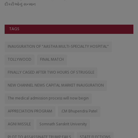
દીકરીઓનું સન્માન
TAGS
INAUGURATION OF "AASTHA MULTI-SPECIALTY HOSPITAL"
TOLLYWOOD
FINAL MATCH
FINALLY CAGED AFTER TWO HOURS OF STRUGGLE
NEW CHANNEL NEWS CAPITAL MARKET INAUGURATION
The medical admission process will now begin
APPRECIATION PROGRAM
.CM Bhupendra Patel
AGNI MISSILE
Somnath Sanskrit University
PLOT TO ASSASSINATE TRUMP FAILS
STATE ELECTIONS