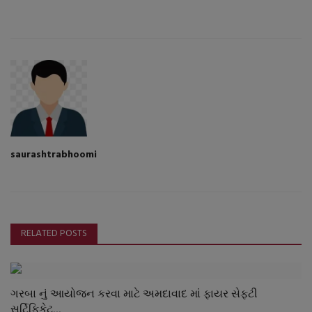
saurashtrabhoomi
RELATED POSTS
ગરબા નું આયોજન કરવા માટે અમદાવાદ માં ફાયર સેફટી
સર્ટિફિકેટ...