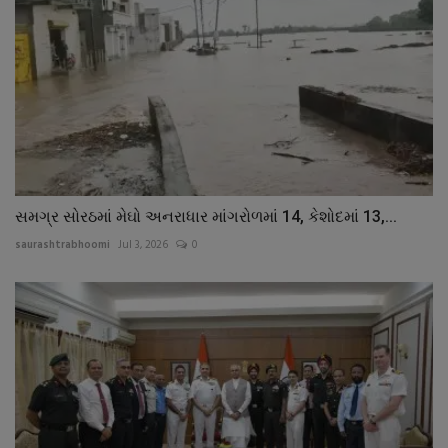
સમગ્ર સોરઠમાં મેઘો અનરાધાર માંગરોળમાં 14, કેશોદમાં 13,...
saurashtrabhoomi
Jul 3, 2026
0