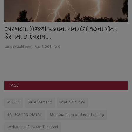
ઝારખંડમાં વિજળી પડવાના બનાવોમાં ૧૭ના મોત :
લ
કેરળમાં ૪ દિવસમાં...
‘
saurashtrabhoomi
Aug 5, 2026
0
sa
ઓફ
જર
TAGS
MISSILE
ReliefDemand
MAHADEV APP
TALUKA PANCHAYAT
Memorandum of Understanding
Welcome Of PM Modi In Israel