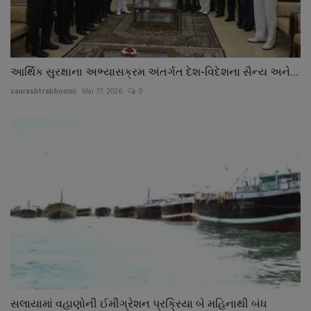
આર્થિક સુરક્ષાના અભ્યાસક્રમ અંતર્ગત દેશ-વિદેશના સૈન્ય અને...
saurashtrabhoomi
Mar 17, 2026
0
સલાયામાં વહાણોની ઈમીગ્રેશન પ્રક્રિયા બે મહિનાથી બંધ