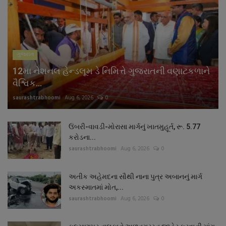
ગુજરાત
12મા નેશનલ હેન્ડલૂમ ડે નિમિત્તે ગુજરાતની વણાટકળાને
વૈશ્વિક...
saurashtrabhoomi
Aug 6, 2026
0
ઉંબરી-વાવડી-મોરાસા માર્ગનું ખાતમુહૂર્ત, રૂ. 5.77
કરોડના...
saurashtrabhoomi
Aug 6, 2026
0
અતીક અહેમદના સૌથી નાના પુત્ર અબાનનું માર્ગ
અકસ્માતમાં મોત,...
saurashtrabhoomi
Aug 6, 2026
0