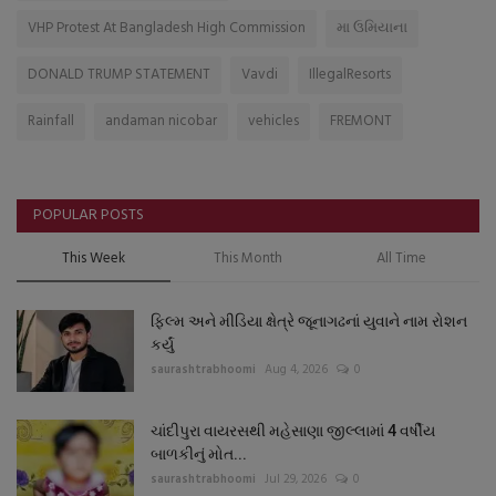
VHP Protest At Bangladesh High Commission
મા ઉમિયાના
DONALD TRUMP STATEMENT
Vavdi
IllegalResorts
Rainfall
andaman nicobar
vehicles
FREMONT
POPULAR POSTS
This Week
This Month
All Time
ફિલ્મ અને મીડિયા ક્ષેત્રે જૂનાગઢનાં યુવાને નામ રોશન
કર્યું
saurashtrabhoomi
Aug 4, 2026
0
ચાંદીપુરા વાયરસથી મહેસાણા જીલ્લામાં 4 વર્ષીય
બાળકીનું મોત...
saurashtrabhoomi
Jul 29, 2026
0