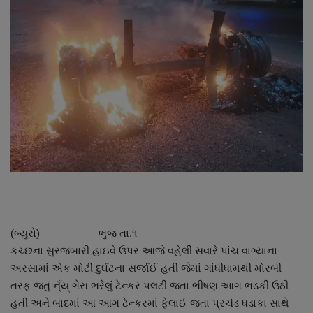
About Author
Contact
Dipotsav Special
આંતરરાષ્ટ્રીય
રાષ્ટ્રીય
ગુજરાત
જુનાગઢ
(બ્યુરો) ભુજ તા.૧
કચ્છના સુરજબારી હાઇવે ઉપર આજે વહેલી સવારે પાંચ વાગ્યાના
Support US
અરસામાં એક મોટી દુર્ઘટના સર્જાઈ હતી જેમાં ગાંધીધામથી મોરબી
તરફ જતું ન્ઁય્ ગેસ ભરેલું ટેન્કર પલટી જતા ભીષણ આગ ભડકી ઉઠી
બજારના સમાચાર
હતી અને બાદમાં આ આગ ટેન્કરમાં ફેલાઈ જતા પ્રચંડ ધડાકા સાથે