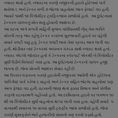
બ્લાસ્ટ થયો હતો. બ્લાસ્ટના કારણે નજીકની હાઇવે હોટેલમાં પાર્ક
નાણાંકીય સમાચાર
થયેલા ૬ અને ટેન્કર મળી ૭ જેટલા વાહનોમાં આગ ફેલાઈ ગઇ હતી.
જ્યારે ૧૦થી ૧૨ કિલોમીટર ટ્રાફિકજામ સર્જાયો હતો. આ દુર્ઘટનામાં
સ્થાનિક સમાચાર
ટેન્કરન ચાલકનું મોત થયું હોવાની આશંકા છે.
આ ઘટના અંગે મળતી માહિતી મુજબ ગાંધીધામથી ન્ઁય્ ગેસ ભરીને
સ્પોર્ટ્સ
મોરબી તરફ જઇ રહેલુ ટેન્કર કચ્છના સુરજબારી હાઇવે પર વહેલી
સવારે પલટી ગયું હતું. ટેન્કર પલટી જતાં તેમાં પ્રચંડ આગ લાગી ગઇ
રાશિફળ
હતી. થોડીવાર બાદ ટેન્કરમાં અચનાક ધકાડા સાથે બ્લાસ્ટ થયો હતો.
બ્લાસ્ટ એટલો જોરદાર હતો કે ટેન્કરના સ્પેરપાર્ટ એકથી બે કિલોમીટર
ગુનાખોરી
સુધી ઉડીને વિખેરાઈ ગયા હતા. આ દુર્ઘટનામાં ટેન્કરનો ચાલક હજી
લાપતા છે, જેના મોતની આશંકા સેવાઇ રહી છે.
બોલિવૂડ
આ ઉપરાંત ધડાકાના કારણે હાઇવેની નજીકમાં આવેલી એક હોટેલના
પાકિર્ગમાં પાર્ક કરેલા ૬ વાહનો અને ટેન્કર સહિત જેટલા વાહનોમાં પણ
સ્વાસ્થ્ય
આગ ફેલાઇ ગઇ હતી. ઘટનાની જાણ થતાં ફાયર વિભાગ અને પોલીસ
કાફલો ઘટનાસ્થળે પહોંચ્યો હતો. આ દરમિયાના હાઇવે પર લગભગ ૧૦
થી ૧૨ કિલોમીટર સુધી વાહનોના થપ્પા લાગી ગયા હતા. વહેલી સવારે ૫
વાગ્યાથી સવારના ૧૦ વાગ્યા સુધી ટ્રાફીક જામ સર્જાયો હતો, જેના
કારણે મુસાફરોને ભારે હાલાકીનો સામનો પણ કરવો પડ્યો હતો.