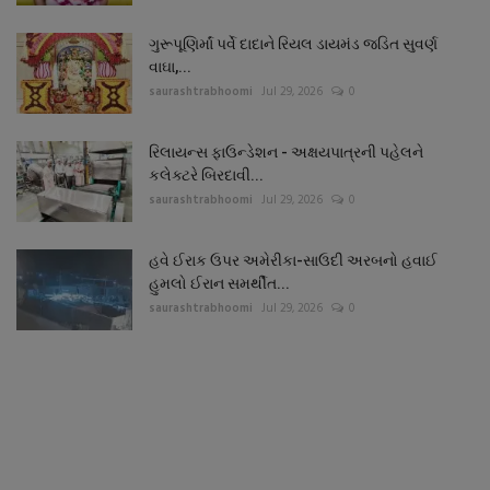
ગુરૂપૂણિર્માં પર્વે દાદાને રિયલ ડાયમંડ જડિત સુવર્ણ
વાઘા,...
saurashtrabhoomi
Jul 29, 2026
0
રિલાયન્સ ફાઉન્ડેશન - અક્ષયપાત્રની પહેલને
કલેક્ટરે બિરદાવી...
saurashtrabhoomi
Jul 29, 2026
0
હવે ઈરાક ઉપર અમેરીકા-સાઉદી અરબનો હવાઈ
હુમલો ઈરાન સમર્થીત...
saurashtrabhoomi
Jul 29, 2026
0