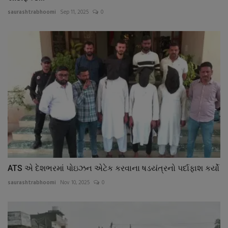
saurashtrabhoomi
Sep 11, 2025
0
ATS એ દેશભરમાં પોઇઝન એટેક કરવાના ષડયંત્રનો પર્દાફાશ કર્યો
saurashtrabhoomi
Nov 10, 2025
0