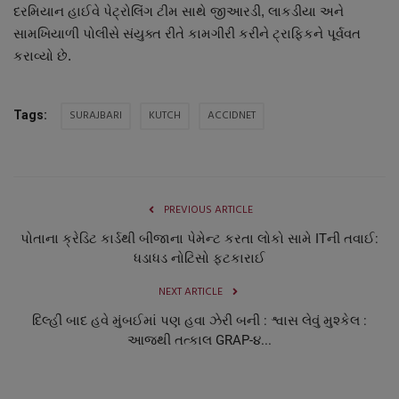
દરમિયાન હાઈવે પેટ્રોલિંગ ટીમ સાથે જીઆરડી, લાકડીયા અને
સામખિયાળી પોલીસે સંયુક્ત રીતે કામગીરી કરીને ટ્રાફિકને પૂર્વવત
કરાવ્યો છે.
SURAJBARI
KUTCH
ACCIDNET
Tags:
PREVIOUS ARTICLE
પોતાના ક્રેડિટ કાર્ડથી બીજાના પેમેન્ટ કરતા લોકો સામે ITની તવાઈ:
ધડાધડ નોટિસો ફટકારાઈ
NEXT ARTICLE
દિલ્હી બાદ હવે મુંબઈમાં પણ હવા ઝેરી બની : શ્વાસ લેવું મુશ્કેલ :
આજથી તત્કાલ GRAP-૪...