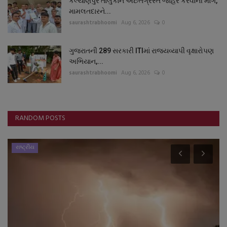
કલ્યાણપુર તાલુકાને અછતગ્રસ્ત જાહેર કરવાની માંગ,
મામલતદારને...
saurashtrabhoomi
Aug 6, 2026
0
ગુજરાતની 289 સરકારી ITIમાં રાજ્યવ્યાપી વૃક્ષારોપણ
અભિયાન,...
saurashtrabhoomi
Aug 6, 2026
0
RANDOM POSTS
રાષ્ટ્રીય