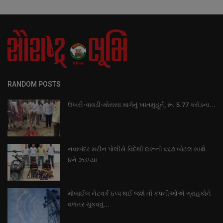
RANDOM POSTS
ઉંબરી-વાવડી-મોરાસા માર્ગનું ખાતમુહૂર્ત, રૂ. 5.77 કરોડના...
નવાબંદર મરીન પોલીસે વિદેશી દારૂની ૬૬૭ બોટલ સાથે
૪ને ઝડપ્યા
મોબાઈલ નેટવર્ક ઠપ્પ થઈ જશે તો કંપનીઓએ ગ્રાહકોને
વળતર ચુકવવું...