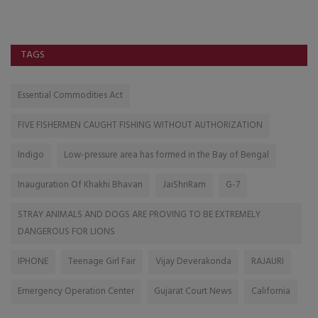
TAGS
Essential Commodities Act
FIVE FISHERMEN CAUGHT FISHING WITHOUT AUTHORIZATION
Indigo
Low-pressure area has formed in the Bay of Bengal
Inauguration Of Khakhi Bhavan
JaiShriRam
G-7
STRAY ANIMALS AND DOGS ARE PROVING TO BE EXTREMELY
DANGEROUS FOR LIONS
IPHONE
Teenage Girl Fair
Vijay Deverakonda
RAJAURI
Emergency Operation Center
Gujarat Court News
California