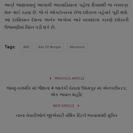
અત્રે જણાવવાનું આગામી અઠવાડિયાના પહેલા દિવસથી જ નવરાત્ર
શરૂ થઈ રહ્યા છે. જે બે ઓક્ટોબરના રોજ દશેરાના તહેવારે પૂરી થશે.
આ દરમિયાન દેશના અનેક ભાગોમાં ભારે વરસાદના કારણે દશેરાની
ઉજવણીમાં વિધ્ન પડી શકે છે.
IMD
Bay Of Bengal
Monsoon
Tags:
PREVIOUS ARTICLE
જમ્મુ-કાશ્મીર માં જૈશના 4 આતંકી ઘેરાયા ઉધમપુર માં એનકાઉન્ટર,
એક જવાન શહીદ
NEXT ARTICLE
નાના વેપારીઓને જીએસટી ર્વાષિક રિટર્ન ભરવામાંથી મુક્તિ