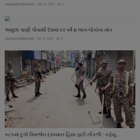
saurashtrabhoomi
Sep 10, 2025
0
અશુધ્ધ પાણી પીવાથી દેશમાં દર વર્ષે ૪ લાખ લોકોના મોત
saurashtrabhoomi
Jan 6, 2026
0
કટકમાં દુર્ગા વિસર્જન દરમ્યાન હિંસા ફાટી નીકળી : કર્ફયુ...