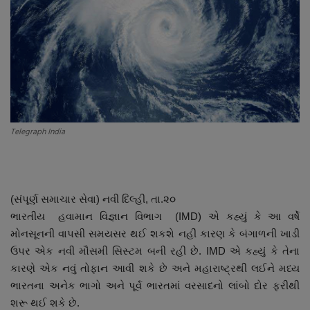
About Author
Contact
Dipotsav Special
આંતરરાષ્ટ્રીય
Telegraph India
રાષ્ટ્રીય
ગુજરાત
(સંપૂર્ણ સમાચાર સેવા) નવી દિલ્હી, તા.૨૦
ભારતીય હવામાન વિજ્ઞાન વિભાગ (IMD) એ કહ્યું કે આ વર્ષે
જુનાગઢ
મોનસૂનની વાપસી સમયસર થઈ શકશે નહીં કારણ કે બંગાળની ખાડી
ઉપર એક નવી મૌસમી સિસ્ટમ બની રહી છે. IMD એ કહ્યું કે તેના
Support US
કારણે એક નવું તોફાન આવી શકે છે અને મહારાષ્ટ્રથી લઈને મધ્ય
ભારતના અનેક ભાગો અને પૂર્વ ભારતમાં વરસાદનો લાંબો દોર ફરીથી
બજારના સમાચાર
શરૂ થઈ શકે છે.