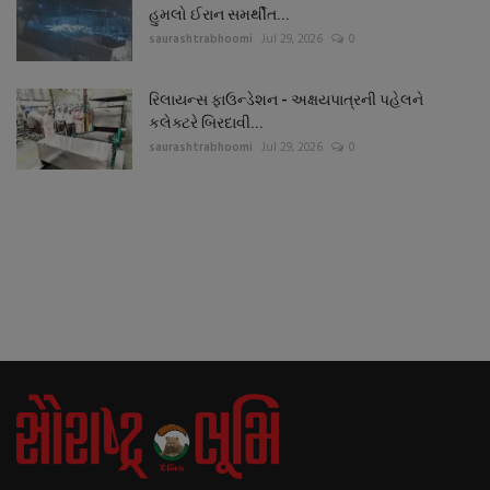
હુમલો ઈરાન સમર્થીત...
saurashtrabhoomi
Jul 29, 2026
0
રિલાયન્સ ફાઉન્ડેશન - અક્ષયપાત્રની પહેલને
કલેક્ટરે બિરદાવી...
saurashtrabhoomi
Jul 29, 2026
0