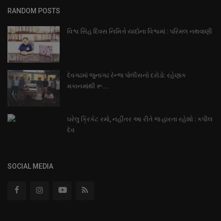
RANDOM POSTS
વિશ્વ સિંહ દિવસ નિમિત્તે યાદોના વિશ્વમાં : પરિમલ નથવાણી
દેવગઢમાં જુનાગઢ રેન્જ પોલીસનો દરોડો: રહેણાક
મકાનમાંથી રૂ....
ઘરેલુ ક્રિકેટ રમો, નહીંતર આ રીતે જ હારતા રહેશો : કપીલ
દેવ
SOCIAL MEDIA