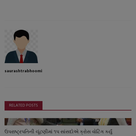
saurashtrabhoomi
RELATED POSTS
ઉપરાષ્ટ્રપતિની ચૂંટણીમાં ૧પ સાંસદોએ ક્રોસ વોટિંગ કર્યું