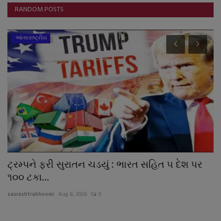
RANDOM POSTS
આંતરરાષ્ટ્રીય
ની
ટ્રમ્પને ફરી સુરાતન ચડયું : ભારત સહિત ૫ દેશ પર
ન
૧૦૦ ટકા...
“
saurashtrabhoomi
Aug 8, 2026
0
sa