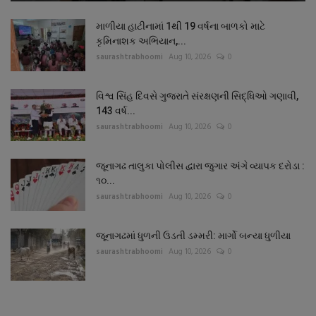
માળીયા હાટીનામાં 1થી 19 વર્ષના બાળકો માટે
કૃમિનાશક અભિયાન,...
saurashtrabhoomi
Aug 10, 2026
0
વિશ્વ સિંહ દિવસે ગુજરાતે સંરક્ષણની સિદ્ધિઓ ગણાવી,
143 વર્ષ...
saurashtrabhoomi
Aug 10, 2026
0
જૂનાગઢ તાલુકા પોલીસ દ્વારા જુગાર અંગે વ્યાપક દરોડા :
૧૦...
saurashtrabhoomi
Aug 10, 2026
0
જૂનાગઢમાં ધુળની ઉડતી ડમ્મરી: માર્ગો બન્યા ધુળીયા
saurashtrabhoomi
Aug 10, 2026
0