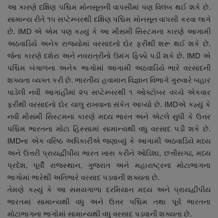
આ કારણે દક્ષિણ પશ્ચિમ મોનસૂનની વાપસીમાં પણ વિલંબ થઈ શકે છે.
નાણાંકીય સમાચાર
સામાન્ય રીતે ૧૫ સપ્ટેમ્બરથી દક્ષિણ પશ્ચિમ મોનસૂન વાપસી કરવા લાગે
છે. IMD એ એમ પણ કહ્યું કે આ મૌસમી સિસ્ટમના કારણે આગામી
સ્થાનિક સમાચાર
અઠવાડિયે અનેક રાજ્યોમાં વરસાદનો દોર ફરીથી શરૂ થઈ શકે છે.
જેના કારણે દશેરા અને નવરાત્રીનો ઉમંગ ફિક્કો પડી શકે છે. IMD એ
સ્પોર્ટ્સ
પશ્ચિમ બંગાળના અનેક ભાગોમાં આગામી અઠવાડિયે ભારે વરસાદની
શક્યતા વ્યક્ત કરી છે. ભારતીય હવામાન વિજ્ઞાન વિભાગે ગુરુવારે બહાર
રાશિફળ
પાડેલી નવી આગાહીમાં ૨૫ સપ્ટેમ્બરથી ૧ ઓક્ટોબર વચ્ચે એકવાર
ફરીથી વરસાદનો દોર ચાલુ રાખવાના સંકેત આપ્યો છે. IMDએ કહ્યું કે
ગુનાખોરી
નવી મૌસમી સિસ્ટમના કારણે મધ્ય ભારત અને એટલે સુધી કે ઉત્તર
પશ્ચિમ ભારતના મોટા હિસ્સામાં સામાન્યથી વધુ વરસાદ પડી શકે છે.
બોલિવૂડ
IMDના એક વરિષ્ઠ અધિકારીએ જણાવ્યું કે આગામી અઠવાડિયે મધ્ય
અને ઉત્તરી પ્રાયદ્વીપીય ભારત ખાસ કરીને ઓડિશા, છત્તીસગઢ, મધ્ય
સ્વાસ્થ્ય
પ્રદેશ, પૂર્વી રાજસ્થાન, ગુજરાત અને મહારાષ્ટ્રના મોટાભાગના
ભાગોમાં ભારેથી અતિભારે વરસાદ પડવાની શક્યતા છે.
તેમણે કહ્યું કે આ સમયગાળા દરમિયાન મધ્ય અને પ્રાયદ્વીપીય
ભારતમાં સામાન્યથી વધુ અને ઉત્તર પશ્ચિમ તથા પૂર્વ ભારતના
મોટાભાગના ભાગોમાં સામાન્યથી વધુ વરસાદ પડવાની શક્યતા છે.