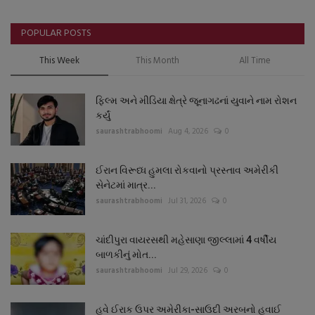
POPULAR POSTS
This Week
This Month
All Time
ફિલ્મ અને મીડિયા ક્ષેત્રે જૂનાગઢનાં યુવાને નામ રોશન
કર્યું
saurashtrabhoomi
Aug 4, 2026
0
ઈરાન વિરૂધ્ધ હુમલા રોકવાનો પ્રસ્તાવ અમેરીકી
સેનેટમાં માત્ર...
saurashtrabhoomi
Jul 31, 2026
0
ચાંદીપુરા વાયરસથી મહેસાણા જીલ્લામાં 4 વર્ષીય
બાળકીનું મોત...
saurashtrabhoomi
Jul 29, 2026
0
હવે ઈરાક ઉપર અમેરીકા-સાઉદી અરબનો હવાઈ