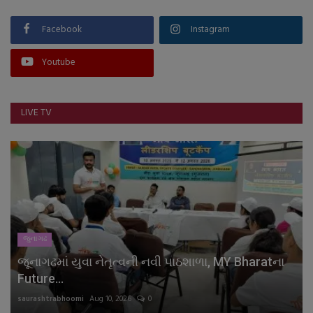
Facebook
Instagram
Youtube
LIVE TV
જુનાગઢ
જૂનાગઢમાં યુવા નેતૃત્વની નવી પાઠશાળા, MY Bharatના
Future...
saurashtrabhoomi
Aug 10, 2026
0