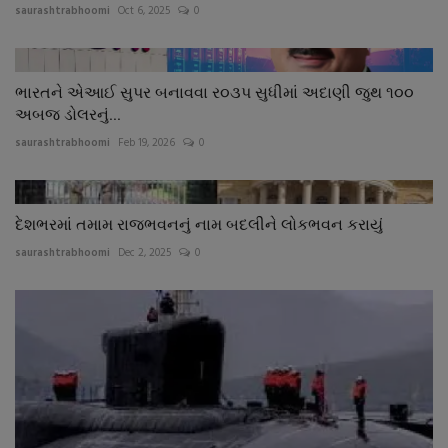
saurashtrabhoomi
Oct 6, 2025
0
ભારતને એઆઈ સુપર બનાવવા ર૦૩પ સુધીમાં અદાણી જુથ ૧૦૦
અબજ ડોલરનું...
saurashtrabhoomi
Feb 19, 2026
0
દેશભરમાં તમામ રાજભવનનું નામ બદલીને લોકભવન કરાયું
saurashtrabhoomi
Dec 2, 2025
0