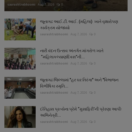
saurashtrabhoomi
Aug 7, 2026
0
જૂનાગઢ આઈ.ટી.આઈ. (મહિલા) ખાતે વૃક્ષારોપણ
કાર્યક્રમ યોજાયો
saurashtrabhoomi
Aug 7, 2026
0
નારી વંદન ઉત્સવ અંતર્ગત માંગરોળ ખાતે
“મહિલાકલ્યાણદિવસ”ની...
saurashtrabhoomi
Aug 7, 2026
0
જૂનાગઢ જિલ્લામાં "હર ઘર તિરંગા" અને "વિભાજન
વિભીષિકા સ્મૃતિ...
saurashtrabhoomi
Aug 7, 2026
0
ઈતિહાસ પ્રત્યેના પ્રેમે “મુસાફિરી’ની પ્રેરણા આપીઃ
અભિનેત્રી...
saurashtrabhoomi
Aug 7, 2026
0