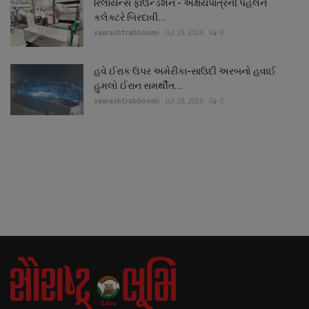
રિલાયન્સ ફાઉન્ડેશન - અક્ષયપાત્રની પહેલને
કલેક્ટરે બિરદાવી...
saurashtrabhoomi
Jul 29, 2026
0
હવે ઈરાક ઉપર અમેરીકા-સાઉદી અરબનો હવાઈ
હુમલો ઈરાન સમર્થીત...
saurashtrabhoomi
Jul 29, 2026
0