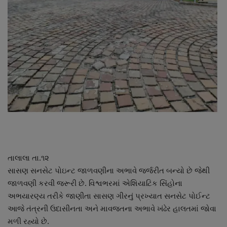
About Author
Contact
Dipotsav Special
આંતરરાષ્ટ્રીય
રાષ્ટ્રીય
ગુજરાત
તાલાલા તા.૧૨
જુનાગઢ
સાસણ સનસેટ પોઇન્ટ જાળવણીના અભાવે જર્જરીત બન્યો છે જેથી
જાળવણી કરવી જરૂરી છે. વિશ્વભરમાં એશિયાટિક સિંહોના
Support US
અભયારણ્ય તરીકે જાણીતા સાસણ ગીરનું પ્રખ્યાત સનસેટ પોઈન્ટ
આજે તંત્રની ઉદાસીનતા અને માવજતના અભાવે ખંઢેર હાલતમાં જોવા
બજારના સમાચાર
મળી રહ્યો છે.