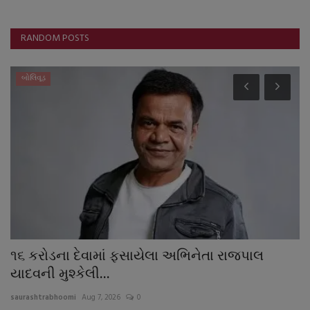
RANDOM POSTS
બોલિવૂડ
૧૬ કરોડના દેવામાં ફસાયેલા અભિનેતા રાજપાલ
ન
યાદવની મુશ્કેલી...
દ
saurashtrabhoomi
Aug 7, 2026
0
sa