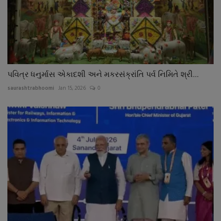
પવિત્ર ધનુર્માસ એકાદશી અને મકરસંક્રાંતિ પર્વ નિમિતે શ્રી...
saurashtrabhoomi
Jan 15, 2026
0