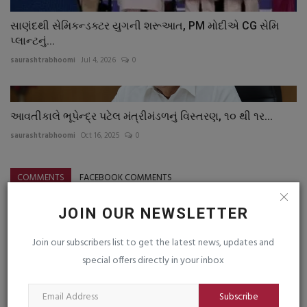
સાણંદથી સેમિકન્ડક્ટર યુગની શરૂઆત, PM મોદીએ CG સેમિ
પ્લાન્ટનું...
saurashtrabhoomi
Jul 4, 2026
0
આવતીકાલે ભૂપેન્દ્ર પટેલ મંત્રીમંડળનું વિસ્તરણ, ૧૦ થી ૧ર...
saurashtrabhoomi
Oct 16, 2025
0
COMMENTS
FACEBOOK COMMENTS
Name
JOIN OUR NEWSLETTER
Join our subscribers list to get the latest news, updates and
special offers directly in your inbox
Email
Subscribe