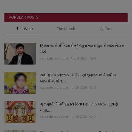
POPULAR POSTS
This Week
This Month
All Time
ફિલ્મ અને મીડિયા ક્ષેત્રે જૂનાગઢનાં યુવાને નામ રોશન
કર્યું
saurashtrabhoomi
Aug 4, 2026
0
ચાંદીપુરા વાયરસથી મહેસાણા જીલ્લામાં 4 વર્ષીય
બાળકીનું મોત...
saurashtrabhoomi
Jul 29, 2026
0
ગુરૂપૂણિર્માં પર્વે દાદાને રિયલ ડાયમંડ જડિત સુવર્ણ
વાઘા,...
saurashtrabhoomi
Jul 29, 2026
0