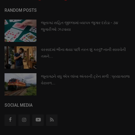
RANDOM POSTS
જૂનાગઢ સહિત જીલ્લામાં વ્યાપક જુગાર દરોડા - ૩૪
જુગારીઓ ઝડપાયા
વરસાદમાં ભીના થયા પછી તરત શું કરવું? નાની સાવચેતી
તમને...
જૂનાગઢને વધુ એક લાંબા અંતરની ટ્રેન મળી : પ્રયાગરાજ
વેરાવળ...
SOCIAL MEDIA