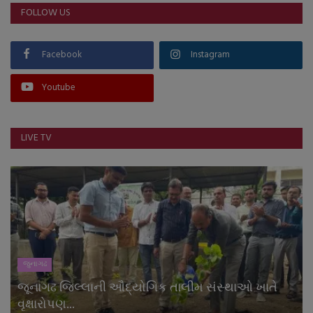
FOLLOW US
Facebook
Instagram
Youtube
LIVE TV
જુનાગઢ
જૂનાગઢ જિલ્લાની ઔદ્યોગિક તાલીમ સંસ્થાઓ ખાતે
વૃક્ષારોપણ...