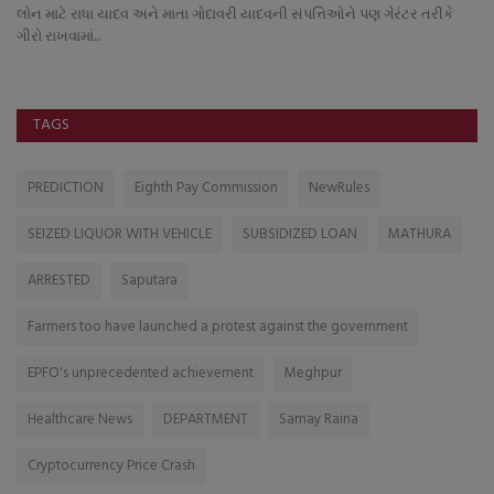
ડ
લોન માટે રાધા યાદવ અને માતા ગોદાવરી યાદવની સંપત્તિઓને પણ ગેરંટર તરીકે
મહ
ગીરો રાખવામાં...
દી
TAGS
PREDICTION
Eighth Pay Commission
NewRules
SEIZED LIQUOR WITH VEHICLE
SUBSIDIZED LOAN
MATHURA
ARRESTED
Saputara
Farmers too have launched a protest against the government
EPFO's unprecedented achievement
Meghpur
Healthcare News
DEPARTMENT
Samay Raina
Cryptocurrency Price Crash