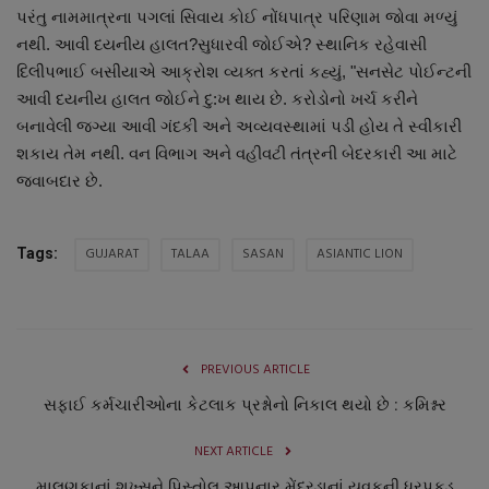
પરંતુ નામમાત્રના પગલાં સિવાય કોઈ નોંધપાત્ર પરિણામ જોવા મળ્યું
નથી. આવી દયનીય હાલત?સુધારવી જોઈએ? સ્થાનિક રહેવાસી
દિલીપભાઈ બસીયાએ આક્રોશ વ્યક્ત કરતાં કહ્યું, "સનસેટ પોઈન્ટની
આવી દયનીય હાલત જોઈને દુ:ખ થાય છે. કરોડોનો ખર્ચ કરીને
બનાવેલી જગ્યા આવી ગંદકી અને અવ્યવસ્થામાં પડી હોય તે સ્વીકારી
શકાય તેમ નથી. વન વિભાગ અને વહીવટી તંત્રની બેદરકારી આ માટે
જવાબદાર છે.
GUJARAT
TALAA
SASAN
ASIANTIC LION
Tags:
PREVIOUS ARTICLE
સફાઈ કર્મચારીઓના કેટલાક પ્રશ્નોનો નિકાલ થયો છે : કમિશ્નર
NEXT ARTICLE
માલણકાનાં શખ્સને પિસ્તોલ આપનાર મેંદરડાનાં યુવકની ધરપકડ