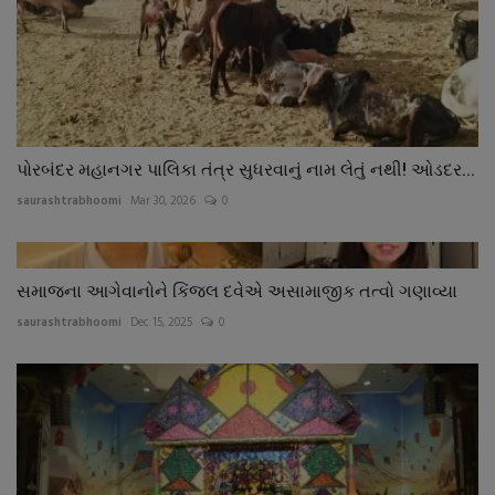
પોરબંદર મહાનગર પાલિકા તંત્ર સુધરવાનું નામ લેતું નથી! ઓડદર...
saurashtrabhoomi
Mar 30, 2026
0
સમાજના આગેવાનોને કિંજલ દવેએ અસામાજીક તત્વો ગણાવ્યા
saurashtrabhoomi
Dec 15, 2025
0