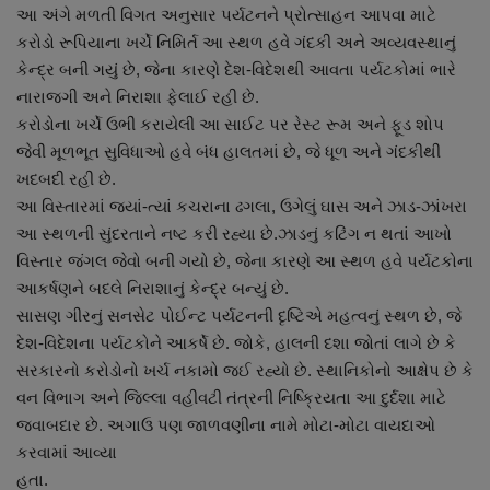
આ અંગે મળતી વિગત અનુસાર પર્યટનને પ્રોત્સાહન આપવા માટે
નાણાંકીય સમાચાર
કરોડો રૂપિયાના ખર્ચે નિમિર્ત આ સ્થળ હવે ગંદકી અને અવ્યવસ્થાનું
કેન્દ્ર બની ગયું છે, જેના કારણે દેશ-વિદેશથી આવતા પર્યટકોમાં ભારે
સ્થાનિક સમાચાર
નારાજગી અને નિરાશા ફેલાઈ રહી છે.
કરોડોના ખર્ચે ઉભી કરાયેલી આ સાઈટ પર રેસ્ટ રૂમ અને ફૂડ શોપ
સ્પોર્ટ્સ
જેવી મૂળભૂત સુવિધાઓ હવે બંધ હાલતમાં છે, જે ધૂળ અને ગંદકીથી
ખદબદી રહી છે.
રાશિફળ
આ વિસ્તારમાં જ્યાં-ત્યાં કચરાના ઢગલા, ઉગેલું ઘાસ અને ઝાડ-ઝાંખરા
આ સ્થળની સુંદરતાને નષ્ટ કરી રહ્યા છે.ઝાડનું કટિંગ ન થતાં આખો
ગુનાખોરી
વિસ્તાર જંગલ જેવો બની ગયો છે, જેના કારણે આ સ્થળ હવે પર્યટકોના
આકર્ષણને બદલે નિરાશાનું કેન્દ્ર બન્યું છે.
બોલિવૂડ
સાસણ ગીરનું સનસેટ પોઈન્ટ પર્યટનની દૃષ્ટિએ મહત્વનું સ્થળ છે, જે
દેશ-વિદેશના પર્યટકોને આકર્ષે છે. જોકે, હાલની દશા જોતાં લાગે છે કે
સ્વાસ્થ્ય
સરકારનો કરોડોનો ખર્ચ નકામો જઈ રહ્યો છે. સ્થાનિકોનો આક્ષેપ છે કે
વન વિભાગ અને જિલ્લા વહીવટી તંત્રની નિષ્ક્રિયતા આ દુર્દશા માટે
જવાબદાર છે. અગાઉ પણ જાળવણીના નામે મોટા-મોટા વાયદાઓ
કરવામાં આવ્યા
હતા.