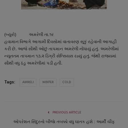
About Author
Contact
Dipotsav Special
(બ્યુરો) અમરેલી તા.૧ર
હવામાન વિભાગે આગામી દિવસોમાં વાતાવરણ સૂકું રહેવાની આગાહી
આંતરરાષ્ટ્રીય
કરી છે. આજે સૌથી ઓછું તાપમાન અમરેલી નોંધાયું હતું. અમરેલીમાં
ન્યૂનતમ તાપમાન ૧૩.૨ ડિગ્રી સેલ્સિયસ રહ્યું હતું. જેથી રાજ્યમાં
રાષ્ટ્રીય
સૌથી વધુ ઠંડુ અમરેલીમાં પડી હતી.
ગુજરાત
AMRELI
WINTER
COLD
Tags:
જુનાગઢ
Support US
PREVIOUS ARTICLE
બજારના સમાચાર
ઓપરેશન સિંદુરનો બીજાે તબક્કો વધુ ઘાતક હશે : આર્મી ચીફ