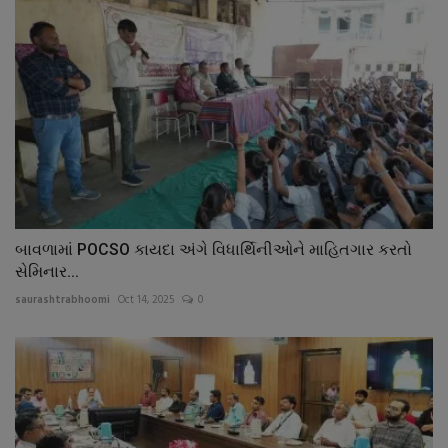
બાવળામાં POCSO કાયદા અંગે વિધાર્થિનીઓને માહિતગાર કરતો
સેમિનાર...
saurashtrabhoomi
Oct 14, 2025
0