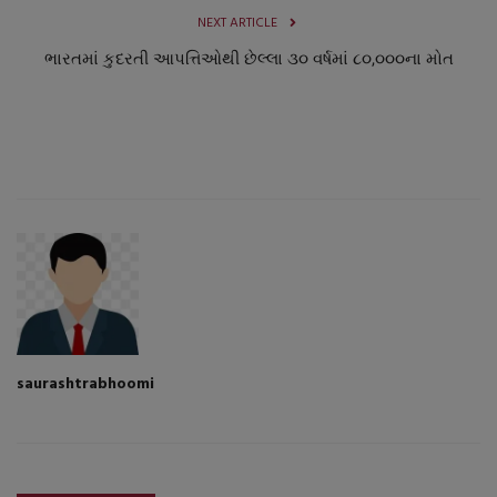
NEXT ARTICLE
નાણાંકીય સમાચાર
ભારતમાં કુદરતી આપત્તિઓથી છેલ્લા ૩૦ વર્ષમાં ૮૦,૦૦૦ના મોત
સ્થાનિક સમાચાર
સ્પોર્ટ્સ
રાશિફળ
ગુનાખોરી
બોલિવૂડ
સ્વાસ્થ્ય
saurashtrabhoomi