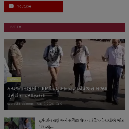
Youtube
LIVE TV
ગુજરાત
કચ્છના રણમાં 100થી વધુ માનવ હાડપિંજરો મળ્યા,
પ્રાચીન વસાહતના...
saurashtrabhoomi
Aug 8, 2026
0
હર્ષવર્ધન રાણે અને સંજિદા શેખના ડેટિંગની ચર્ચાએ જોર
પકડ્યું,...