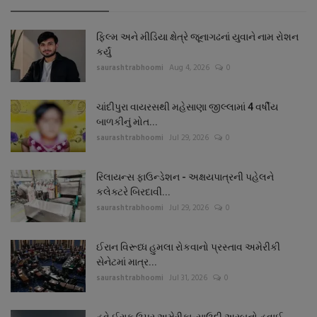
ફિલ્મ અને મીડિયા ક્ષેત્રે જૂનાગઢનાં યુવાને નામ રોશન
કર્યું
saurashtrabhoomi
Aug 4, 2026
0
ચાંદીપુરા વાયરસથી મહેસાણા જીલ્લામાં 4 વર્ષીય
બાળકીનું મોત...
saurashtrabhoomi
Jul 29, 2026
0
રિલાયન્સ ફાઉન્ડેશન - અક્ષયપાત્રની પહેલને
કલેક્ટરે બિરદાવી...
saurashtrabhoomi
Jul 29, 2026
0
ઈરાન વિરૂધ્ધ હુમલા રોકવાનો પ્રસ્તાવ અમેરીકી
સેનેટમાં માત્ર...
saurashtrabhoomi
Jul 31, 2026
0
હવે ઈરાક ઉપર અમેરીકા-સાઉદી અરબનો હવાઈ