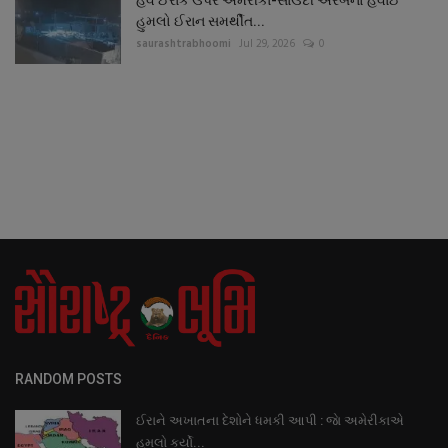
હુમલો ઈરાન સમર્થીત...
saurashtrabhoomi
Jul 29, 2026
0
RANDOM POSTS
ઈરાને અખાતના દેશોને ધમકી આપી : જાે અમેરીકાએ
હુમલો કર્યો...