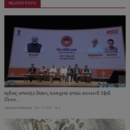
RELATED POSTS
શ્રીમદ્ રાજચંદ્ર મિશન, ધરમપુરમાં રાજ્ય સરકારની 12મી
ચિંતન...
saurashtrabhoomi
Nov 27, 2025
0