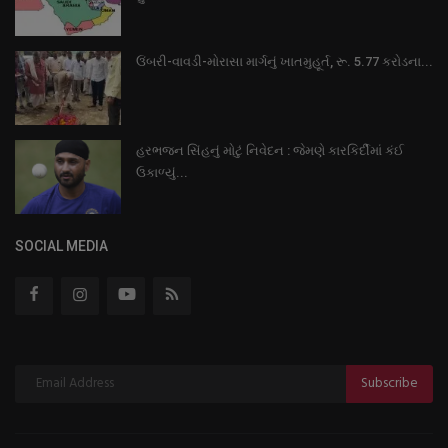
ઉંબરી-વાવડી-મોરાસા માર્ગનું ખાતમુહૂર્ત, રૂ. 5.77 કરોડના...
હરભજન સિંહનું મોટું નિવેદન : જેમણે કારકિર્દીમાં કંઈ
ઉકાળ્યું...
SOCIAL MEDIA
Subscribe