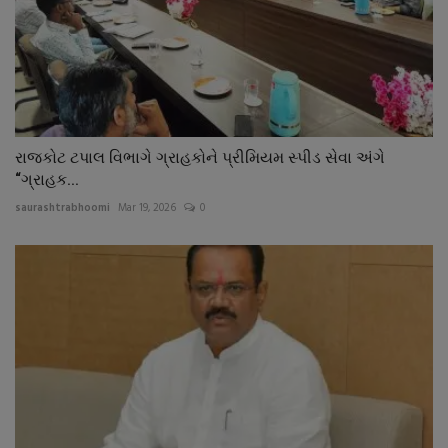
રાજકોટ ટપાલ વિભાગે ગ્રાહકોને પ્રીમિયમ સ્પીડ સેવા અંગે
“ગ્રાહક...
saurashtrabhoomi
Mar 19, 2026
0