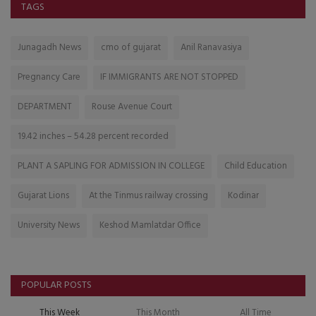
TAGS
Junagadh News
cmo of gujarat
Anil Ranavasiya
Pregnancy Care
IF IMMIGRANTS ARE NOT STOPPED
DEPARTMENT
Rouse Avenue Court
19.42 inches – 54.28 percent recorded
PLANT A SAPLING FOR ADMISSION IN COLLEGE
Child Education
Gujarat Lions
At the Tinmus railway crossing
Kodinar
University News
Keshod Mamlatdar Office
POPULAR POSTS
This Week
This Month
All Time