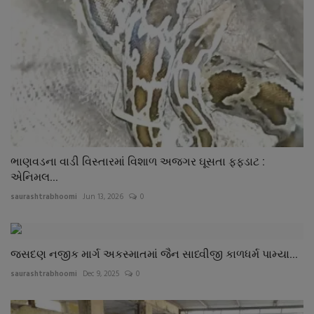
ભાણવડના વાડી વિસ્તારમાં વિશાળ અજગર ઘૂસતા ફફડાટ :
એનિમલ...
saurashtrabhoomi
Jun 13, 2026
0
જસદણ નજીક માર્ગ અકસ્માતમાં જૈન સાધ્વીજી કાળધર્મ પામ્યા...
saurashtrabhoomi
Dec 9, 2025
0