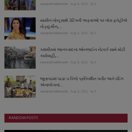
saurashtrabhoomi
Aug 8, 2026
0
યાસીન બોનૂ સાથે ડેટિંગની અફવાઓ પર નોરા ફતેહીએ
તોડ્યું મૌન,...
saurashtrabhoomi
Aug 8, 2026
0
કાશ્મીરમાં આતંકવાદના ઓનલાઈન નેટવર્ક સામે મોટી
કાર્યવાહી,...
saurashtrabhoomi
Aug 8, 2026
0
જૂનાગઢમાં ૫૮૪.૫ કિલો પ્રતિબંધિત પનીર અને ચીઝ
એનાલોગનાં...
saurashtrabhoomi
Aug 8, 2026
0
RANDOM POSTS