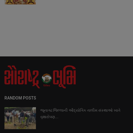
RANDOM POSTS
જૂનાગઢ જિલ્લાની ઔદ્યોગિક તાલીમ સંસ્થાઓ ખાતે
વૃક્ષારોપણ...