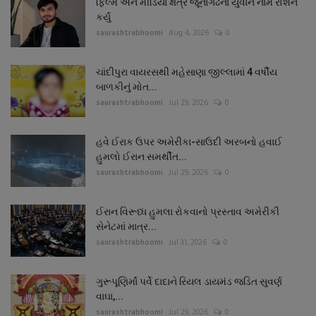
ફિલ્મ અને મીડિયા ક્ષેત્રે જૂનાગઢનાં યુવાને નામ રોશન
કર્યું
saurashtrabhoomi
Aug 4, 2026
0
ચાંદીપુરા વાયરસથી મહેસાણા જીલ્લામાં 4 વર્ષીય
બાળકીનું મોત...
saurashtrabhoomi
Jul 29, 2026
0
હવે ઈરાક ઉપર અમેરીકા-સાઉદી અરબનો હવાઈ
હુમલો ઈરાન સમર્થીત...
saurashtrabhoomi
Jul 29, 2026
0
ઈરાન વિરૂધ્ધ હુમલા રોકવાનો પ્રસ્તાવ અમેરીકી
સેનેટમાં માત્ર...
saurashtrabhoomi
Jul 31, 2026
0
ગુરૂપૂણિર્માં પર્વે દાદાને રિયલ ડાયમંડ જડિત સુવર્ણ
વાઘા,...
saurashtrabhoomi
Jul 29, 2026
0