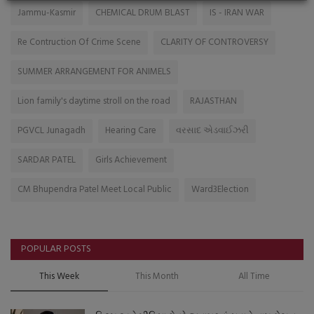
Jammu-Kasmir
CHEMICAL DRUM BLAST
IS - IRAN WAR
Re Contruction Of Crime Scene
CLARITY OF CONTROVERSY
SUMMER ARRANGEMENT FOR ANIMELS
Lion family's daytime stroll on the road
RAJASTHAN
PGVCL Junagadh
Hearing Care
વરસાદ એડવાઈઝરી
SARDAR PATEL
Girls Achievement
CM Bhupendra Patel Meet Local Public
Ward3Election
POPULAR POSTS
This Week
This Month
All Time