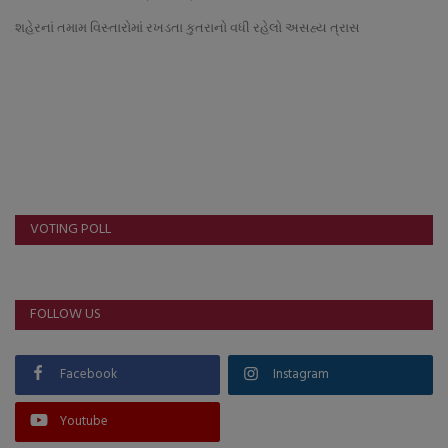
About Author
શહેરનાં તમામ વિસ્તારોમાં રખડતા કુતરાનો વધી રહેલો અસહ્ય ત્રાસ
Contact
Dipotsav Special
આંતરરાષ્ટ્રીય
રાષ્ટ્રીય
VOTING POLL
ગુજરાત
FOLLOW US
જુનાગઢ
Support US
Facebook
Instagram
બજારના સમાચાર
Youtube