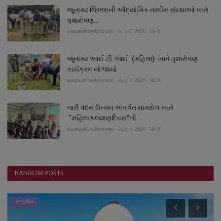
જૂનાગઢ જિલ્લાની ઔદ્યોગિક તાલીમ સંસ્થાઓ ખાતે
વૃક્ષારોપણ...
saurashtrabhoomi
Aug 7, 2026
0
જૂનાગઢ આઈ.ટી.આઈ. (મહિલા) ખાતે વૃક્ષારોપણ
કાર્યક્રમ યોજાયો
saurashtrabhoomi
Aug 7, 2026
0
નારી વંદન ઉત્સવ અંતર્ગત માંગરોળ ખાતે
“મહિલાકલ્યાણદિવસ”ની...
saurashtrabhoomi
Aug 7, 2026
0
RANDOM POSTS
રાષ્ટ્રીય