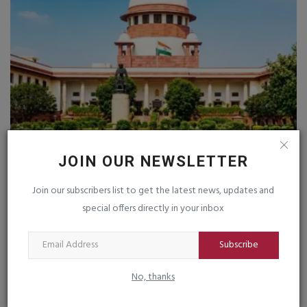
ડીજીટલ ફ્રોડ, મ્યુલ એકાઉન્ટ રોકવા ચાર સપ્તાહમાં
વ
JOIN OUR NEWSLETTER
એસઓપી જાહેર...
5
Join our subscribers list to get the latest news, updates and
saurashtrabhoomi
Aug 6, 2026
0
sa
special offers directly in your inbox
દિ
Subscribe
No, thanks
TAGS