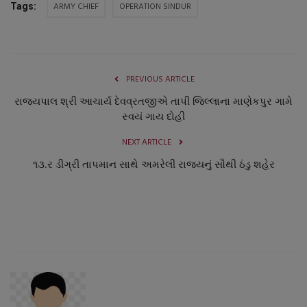
ARMY CHIEF
OPERATION SINDUR
Tags:
PREVIOUS ARTICLE
રાજ્યપાલ શ્રી આચાર્ય દેવવ્રતજીએ તાપી જિલ્લાના માણેકપુર ગામે
સ્વયં ગાય દોહી
NEXT ARTICLE
૧૩.ર ડીગ્રી તાપમાન સાથે અમરેલી રાજયનું સૌથી ઠંડુ શહેર