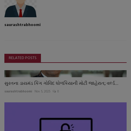
saurashtrabhoomi
RELATED POSTS
સુરતના ડાયમંડ કિંગ ગોવિંદ ધોળકિયાની મોટી જાહેરાત; વર્લ્ડ...
saurashtrabhoomi
Nov 5, 2025
0