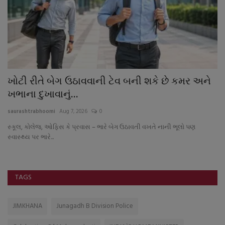
ખોટી રીતે બેગ ઉઠાવવાની ટેવ બની શકે છે કમર અને
મ
ખભાના દુખાવાનું...
ફ
saurashtrabhoomi
Aug 7, 2026
0
sa
સ્કૂલ, કોલેજ, ઓફિસ કે પ્રવાસ – ભારે બેગ ઉઠાવતી વખતે નાની ભૂલો પણ
સ્વાસ્થ્ય પર ભારે...
TAGS
JIMKHANA
Junagadh B Division Police