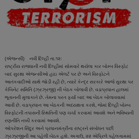
About Author
Contact
Dipotsav Special
આંતરરાષ્ટ્રીય
(એજન્સી) નવી દિલ્હી તા.૧૨:
રાષ્ટ્રીય રાજધાની નવી દિલ્હીમાં સોમવારે થયેલા કાર બોમ્બ વિસ્ફોટ
રાષ્ટ્રીય
બાદ સુરક્ષા એજન્સીઓ હાઇ એલર્ટ પર છે અને વિસ્ફોટને
આતંકવાદીઓ સાથે જોડી રહી છે, ત્યારે કેન્દ્ર સરકારે આજે સુરક્ષા પર
ગુજરાત
કેબિનેટ સમિતિ (ઝ્રઝ્રજી) ની બેઠક બોલાવી છે. વડાપ્રધાન હાલમાં
ભૂતાનની મુલાકાતે છે. તેમના પરત ફર્યા બાદ આ બેઠક બોલાવવામાં
જુનાગઢ
આવી છે. વડાપ્રધાન આ બેઠકની અધ્યક્ષતા કરશે, જેમાં દિલ્હી બોમ્બ
વિસ્ફોટની તપાસની સ્થિતિની પણ ચર્ચા કરવામાં આવશે અને ભવિષ્યની
Support US
રણનીતિ નક્કી કરવામાં આવશે.
ઓપરેશન સિંદુર અને પ્રધાનમંત્રીના રાષ્ટ્રને સંબોધન પછી
બજારના સમાચાર
ઝ્રઝ્રજીની આ પહેલી બેઠક હશે. અગાઉ, ૨૨ એપ્રિલે પહેલગામમાં