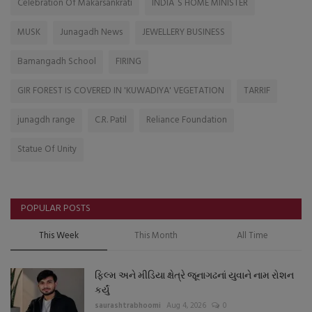
Celebration Of Makarsankrati
INDIA`S HOME MINISTER
MUSK
Junagadh News
JEWELLERY BUSINESS
Bamangadh School
FIRING
GIR FOREST IS COVERED IN 'KUWADIYA' VEGETATION
TARRIF
junagdh range
C.R. Patil
Reliance Foundation
Statue Of Unity
POPULAR POSTS
This Week
This Month
All Time
ફિલ્મ અને મીડિયા ક્ષેત્રે જૂનાગઢનાં યુવાને નામ રોશન
કર્યું
saurashtrabhoomi
Aug 4, 2026
0