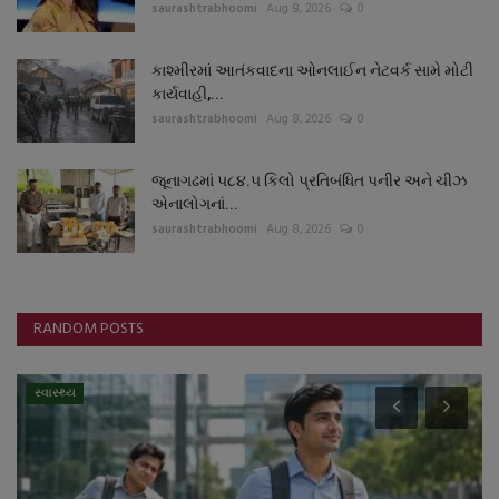
saurashtrabhoomi
Aug 8, 2026
0
કાશ્મીરમાં આતંકવાદના ઓનલાઈન નેટવર્ક સામે મોટી
કાર્યવાહી,...
saurashtrabhoomi
Aug 8, 2026
0
જૂનાગઢમાં ૫૮૪.૫ કિલો પ્રતિબંધિત પનીર અને ચીઝ
એનાલોગનાં...
saurashtrabhoomi
Aug 8, 2026
0
RANDOM POSTS
સ્વાસ્થ્ય