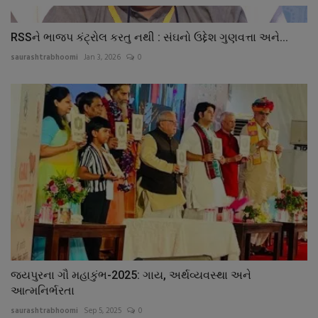
RSSને ભાજપ કંટ્રોલ કરતુ નથી : સંઘનો ઉદ્દેશ ગુણવત્તા અને...
saurashtrabhoomi
Jan 3, 2026
0
જયપુરના ગૌ મહાકુંભ-2025: ગાય, અર્થવ્યવસ્થા અને
આત્મનિર્ભરતા
saurashtrabhoomi
Sep 5, 2025
0