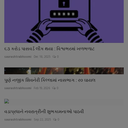
૬૩ કરોડ પાસવર્ડ લીક થયા : વિશ્વભરમાં ખળભળાટ
saurashtrabhoomi
Dec 18, 2025
0
પુણે નજીક શિવનેરી કિલ્લામાં નાસભાગ : ર૦ ઘાયલ
saurashtrabhoomi
Feb 19, 2026
0
વડાપ્રધાને નવરાત્રીની શુભકામનાઓ પાઠવી
saurashtrabhoomi
Sep 22, 2025
0