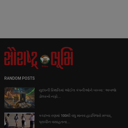
RANDOM POSTS
યુધ્ધની સ્થિતિમાં ઓઈલ કંપનીઓને બખ્ખા : અબજાે
ડોલરનો નફો...
કચ્છના રણમાં 100થી વધુ માનવ હાડપિંજરો મળ્યા,
પ્રાચીન વસાહતના...