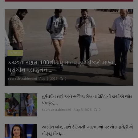
ગુજરાત
કચ્છના રણમાં 100થી વધુ માનવ હાડપિંજરો મળ્યા,
પ્રાચીન વસાહતના...
saurashtrabhoomi
Aug 8, 2026
0
હર્ષવર્ધન રાણે અને સંજિદા શેખના ડેટિંગની ચર્ચાએ જોર
પકડ્યું,...
saurashtrabhoomi
Aug 8, 2026
0
યાસીન બોનૂ સાથે ડેટિંગની અફવાઓ પર નોરા ફતેહીએ
તોડ્યું મૌન,...