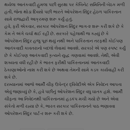
થયેલા આતંકવાદી હુમલા પછી સુરક્ષા પર કેબિનેટ સમિતિની બેઠક મળી
નાણાંકીય સમાચાર
હતી, જેના થોડા દિવસો પછી ભારતે ઓપરેશન સિંદુર હેઠળ પાકિસ્તાન
સામે રાજદ્વારી આક્રમણ શરૂ કર્યું હતું.
સ્થાનિક સમાચાર
હવે, ફરી એકવાર, સરકાર ઓપરેશન સિંદુર ભાગ-૨ શરૂ કરી શકે છે કે
કેમ તે અંગે ચર્ચા થઈ રહી છે. સરકારે પહેલાથી જ કહ્યું છે કે
સ્પોર્ટ્સ
ઓપરેશન સિંદુર હજુ પૂરું થયું નથી અને પાકિસ્તાન તરફથી કોઈપણ
આતંકવાદી કાવતરાનો બદલો લેવામાં આવશે. સરકારે એ પણ સ્પષ્ટ કર્યું
રાશિફળ
છે કે કોઈપણ આતંકવાદી કૃત્યને યુદ્ધ ગણવામાં આવશે. તેથી, એવી
શક્યતા વધી રહી છે કે ભારત ફરીથી પાકિસ્તાનમાં આતંકવાદી
ગુનાખોરી
ઠેકાણાઓનો નાશ કરી શકે છે અથવા તેમની સામે કડક કાર્યવાહી કરી
શકે છે.
બોલિવૂડ
દરમ્યાનમાં આજે આર્મી ચીફ ઉપેન્દ્ર દ્વિવેદીએ એક નિવેદન આપતા
એવું જણાવ્યું છે કે, હવે પછીનું ઓપરેશન સિંદુર વધુ ઘાતક હશે. આર્મી
સ્વાસ્થ્ય
ચીફના આ નિવેદનથી પાકિસ્તાનમાં હડકંપ મચી ગયો છે અને એવા
સંકેતો મળી રહ્યા છે કે, ભારત સરકાર પાકિસ્તાનને પાઠ ભણાવવા
ઓપરેશન સિંદુર પાર્ટ-ર શરૂ કરી શકે છે.