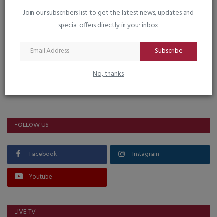
Join our subscribers list to get the latest news, updates and
special offers directly in your inbox
Subscribe
No, thanks
VOTING POLL
FOLLOW US
Facebook
Instagram
Youtube
LIVE TV