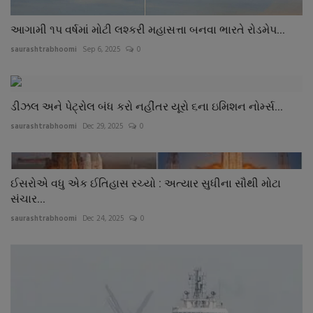
આગામી ૧પ વર્ષમાં મોટી લશ્કરી મહાસત્તા બનવા ભારતે રોડમેપ...
saurashtrabhoomi
Sep 6, 2025
0
ડીઝલ અને પેટ્રોલ બંધ કરો નહીંતર યૂરો ૬ના ઇમિશન નોર્મ્સ...
saurashtrabhoomi
Dec 29, 2025
0
ઈસરોએ વધુ એક ઈતિહાસ રચ્યો : અત્યાર સુધીના સૌથી મોટા
સંચાર...
saurashtrabhoomi
Dec 24, 2025
0