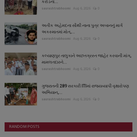
કરોડના...
saurashtrabhoomi
Aug 6, 2026
0
અતીક અહેમદના સૌથી નાના પુત્ર અબાનનું માર્ગ
અકસ્માતમાં મોત,...
saurashtrabhoomi
Aug 6, 2026
0
કલ્યાણપુર તાલુકાને અછતગ્રસ્ત જાહેર કરવાની માંગ,
મામલતદારને...
saurashtrabhoomi
Aug 6, 2026
0
ગુજરાતની 289 સરકારી ITIમાં રાજ્યવ્યાપી વૃક્ષારોપણ
અભિયાન,...
saurashtrabhoomi
Aug 6, 2026
0
RANDOM POSTS