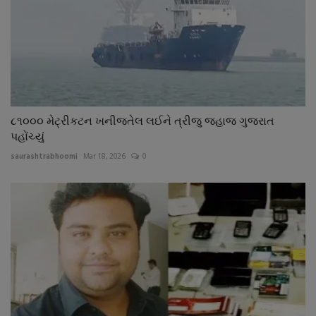
૮૧૦૦૦ મેટ્રીકટન ખનીજતેલ લઈને ત્રીજુ જહાજ ગુજરાત
પહોંચ્યું
saurashtrabhoomi
Mar 18, 2026
0