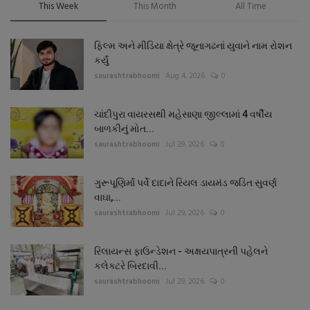
This Week
This Month
All Time
ફિલ્મ અને મીડિયા ક્ષેત્રે જૂનાગઢનાં યુવાને નામ રોશન
કર્યું
saurashtrabhoomi
Aug 4, 2026
0
ચાંદીપુરા વાયરસથી મહેસાણા જીલ્લામાં 4 વર્ષીય
બાળકીનું મોત...
saurashtrabhoomi
Jul 29, 2026
0
ગુરૂપૂણિર્માં પર્વે દાદાને રિયલ ડાયમંડ જડિત સુવર્ણ
વાઘા,...
saurashtrabhoomi
Jul 29, 2026
0
રિલાયન્સ ફાઉન્ડેશન - અક્ષયપાત્રની પહેલને
કલેક્ટરે બિરદાવી...
saurashtrabhoomi
Jul 29, 2026
0