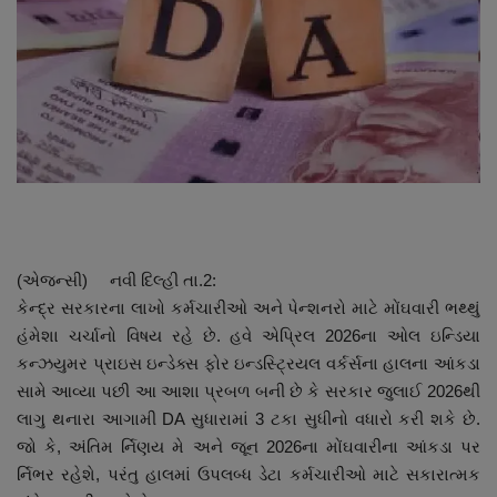
About Author
Contact
Dipotsav Special
આંતરરાષ્ટ્રીય
રાષ્ટ્રીય
(એજન્સી) નવી દિલ્હી તા.2:
ગુજરાત
કેન્દ્ર સરકારના લાખો કર્મચારીઓ અને પેન્શનરો માટે મોંઘવારી ભથ્થું
હંમેશા ચર્ચાનો વિષય રહે છે. હવે એપ્રિલ 2026ના ઓલ ઇન્ડિયા
જુનાગઢ
કન્ઝયુમર પ્રાઇસ ઇન્ડેક્સ ફોર ઇન્ડસ્ટ્રિયલ વર્કર્સના હાલના આંકડા
સામે આવ્યા પછી આ આશા પ્રબળ બની છે કે સરકાર જુલાઈ 2026થી
Support US
લાગુ થનારા આગામી DA સુધારામાં 3 ટકા સુધીનો વધારો કરી શકે છે.
જો કે, અંતિમ ર્નિણય મે અને જૂન 2026ના મોંઘવારીના આંકડા પર
બજારના સમાચાર
ર્નિભર રહેશે, પરંતુ હાલમાં ઉપલબ્ધ ડેટા કર્મચારીઓ માટે સકારાત્મક