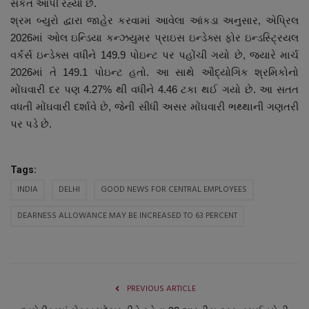
સંકેત આપી રહ્યો છે.
નાણાંકીય સમાચાર
શ્રમ બ્યુરો દ્વારા જાહેર કરવામાં આવેલા આંકડા અનુસાર, એપ્રિલ
2026માં ઓલ ઇન્ડિયા કન્ઝયુમર પ્રાઇસ ઇન્ડેક્સ ફોર ઇન્ડસ્ટ્રિયલ
સ્થાનિક સમાચાર
વર્કર્સ ઇન્ડેક્સ વધીને 149.9 પોઇન્ટ પર પહોંચી ગયો છે, જ્યારે માર્ચ
2026માં તે 149.1 પોઇન્ટ હતો. આ સાથે ઔદ્યોગિક શ્રમિકોનો
સ્પોર્ટ્સ
મોંઘવારી દર પણ 4.27% થી વધીને 4.46 ટકા થઈ ગયો છે. આ સતત
વધતી મોંઘવારી દર્શાવે છે, જેની સીધી અસર મોંઘવારી ભથ્થાની ગણતરી
રાશિફળ
પર પડે છે.
ગુનાખોરી
Tags:
INDIA
DELHI
GOOD NEWS FOR CENTRAL EMPLOYEES
બોલિવૂડ
DEARNESS ALLOWANCE MAY BE INCREASED TO 63 PERCENT
સ્વાસ્થ્ય
PREVIOUS ARTICLE