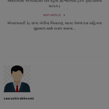
અમેરીકામાં ગેરકાયદેસર રીતે રહેતા 30 ભારતીય ટ્રક ડ્રાઈવરોની
ધરપકડ
NEXT ARTICLE
એક્સપાયરી ડેટ વાળા ખેતીના બિયારણ, ખાતર તેમજ દવા સહિતના
મુદ્દામાલ સાથે રાવલ ગામના...
saurashtrabhoomi