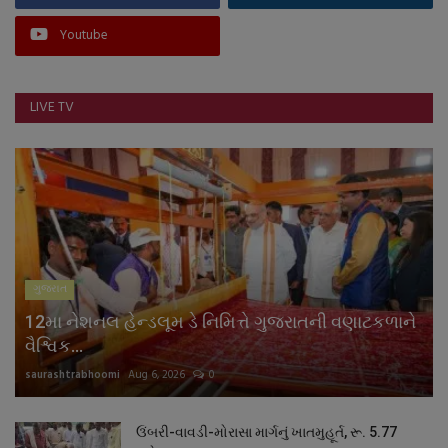
Youtube
LIVE TV
ગુજરાત
12મા નેશનલ હેન્ડલૂમ ડે નિમિત્તે ગુજરાતની વણાટકળાને
વૈશ્વિક...
saurashtrabhoomi
Aug 6, 2026
0
ઉંબરી-વાવડી-મોરાસા માર્ગનું ખાતમુહૂર્ત, રૂ. 5.77