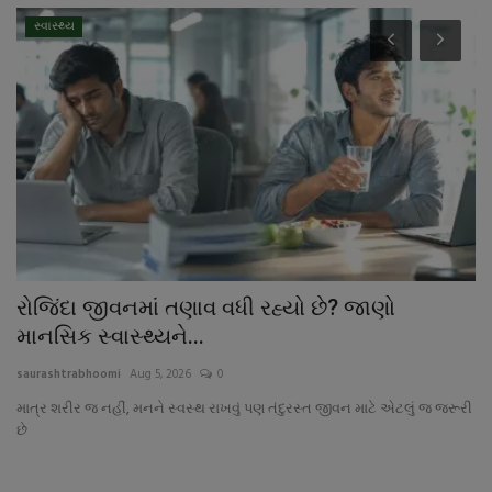
સ્વાસ્થ્ય
ાં
રોજિંદા જીવનમાં તણાવ વધી રહ્યો છે? જાણો
સ
માનસિક સ્વાસ્થ્યને...
ર
saurashtrabhoomi
Aug 5, 2026
0
sa
માત્ર શરીર જ નહીં, મનને સ્વસ્થ રાખવું પણ તંદુરસ્ત જીવન માટે એટલું જ જરૂરી
સબ
છે
રો