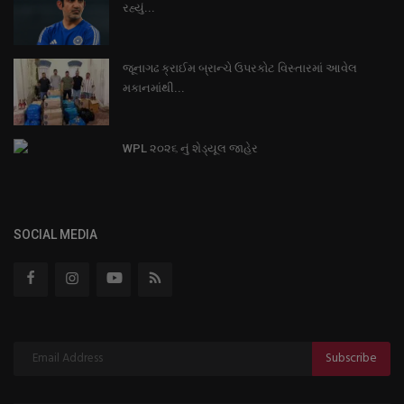
રહ્યું...
જૂનાગઢ ક્રાઈમ બ્રાન્ચે ઉપરકોટ વિસ્તારમાં આવેલ
મકાનમાંથી...
WPL ૨૦૨૬ નું શેડ્યૂલ જાહેર
SOCIAL MEDIA
Subscribe