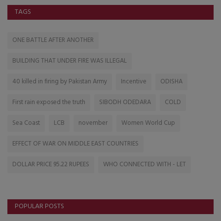
TAGS
ONE BATTLE AFTER ANOTHER
BUILDING THAT UNDER FIRE WAS ILLEGAL
40 killed in firing by Pakistan Army
Incentive
ODISHA
First rain exposed the truth
SIBODH ODEDARA
COLD
Sea Coast
LCB
november
Women World Cup
EFFECT OF WAR ON MIDDLE EAST COUNTRIES
DOLLAR PRICE 95.22 RUPEES
WHO CONNECTED WITH - LET
POPULAR POSTS