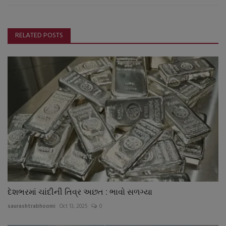
RELATED POSTS
દેશભરમાં ચાંદીની તિવ્ર અછત : ભાવો સળગ્યા
saurashtrabhoomi
Oct 13, 2025
0