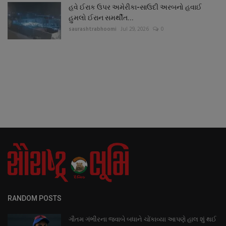
હવે ઈરાક ઉપર અમેરીકા-સાઉદી અરબનો હવાઈ
હુમલો ઈરાન સમર્થીત...
saurashtrabhoomi
Jul 29, 2026
0
RANDOM POSTS
ગૌતમ ગંભીરના જવાબે બધાને ચોંકાવ્યા આપણે હાલ શું થઈ