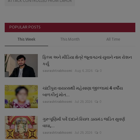
ATTACK CONTROLLED FROM LAHOR
POPULAR POSTS
This Week
This Month
All Time
ફિલ્મ અને મીડિયા ક્ષેત્રે જૂનાગઢનાં યુવાને નામ રોશન
કર્યું
saurashtrabhoomi
Aug 4, 2026
0
ચાંદીપુરા વાયરસથી મહેસાણા જીલ્લામાં 4 વર્ષીય
બાળકીનું મોત...
saurashtrabhoomi
Jul 29, 2026
0
ગુરૂપૂણિર્માં પર્વે દાદાને રિયલ ડાયમંડ જડિત સુવર્ણ
વાઘા,...
saurashtrabhoomi
Jul 29, 2026
0