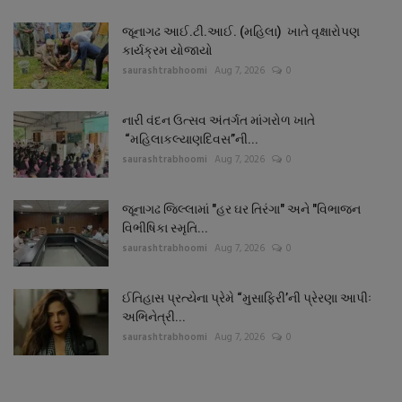
જૂનાગઢ આઈ.ટી.આઈ. (મહિલા) ખાતે વૃક્ષારોપણ
કાર્યક્રમ યોજાયો
saurashtrabhoomi
Aug 7, 2026
0
નારી વંદન ઉત્સવ અંતર્ગત માંગરોળ ખાતે
“મહિલાકલ્યાણદિવસ”ની...
saurashtrabhoomi
Aug 7, 2026
0
જૂનાગઢ જિલ્લામાં "હર ઘર તિરંગા" અને "વિભાજન
વિભીષિકા સ્મૃતિ...
saurashtrabhoomi
Aug 7, 2026
0
ઈતિહાસ પ્રત્યેના પ્રેમે “મુસાફિરી’ની પ્રેરણા આપીઃ
અભિનેત્રી...
saurashtrabhoomi
Aug 7, 2026
0