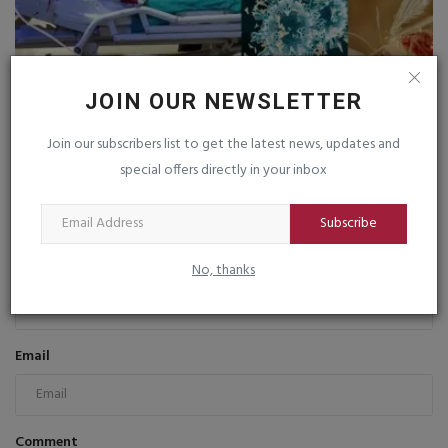
JOIN OUR NEWSLETTER
ગુજરાતમાં ચાંદીપુરા વાયરસનો કહેર : 3 પોઝીટીવ અને 10
શંકાસ્પદ...
Join our subscribers list to get the latest news, updates and
saurashtrabhoomi
Jul 13, 2026
0
special offers directly in your inbox
COMMENTS
FACEBOOK COMMENTS
Subscribe
No, thanks
Name
Email
Comment