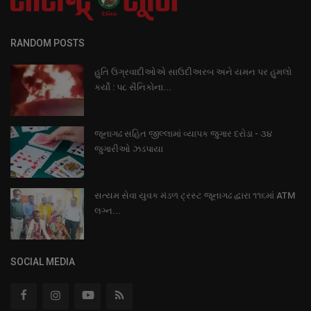
RANDOM POSTS
હુતિ ઉગ્રવાદીઓએ સાઉદીઅરબ અને યમન પર હુમલો
કર્યો : પ૮ સૈનિકોના...
જૂનાગઢ સહિત જીલ્લામાં વ્યાપક જુગાર દરોડા - ૩૪
જુગારીઓ ઝડપાયા
સત્યમ સેવા યુવક મંડળ ટ્રસ્ટ જૂનાગઢ દ્વારા ૧૧૬માં ATM
લગ્ન...
SOCIAL MEDIA