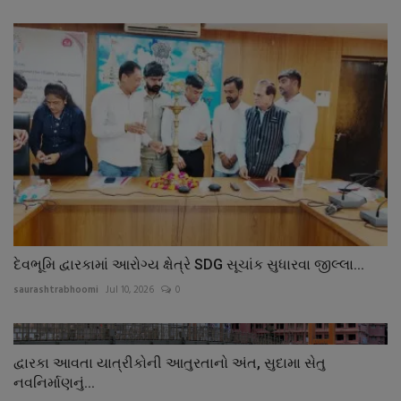
દેવભૂમિ દ્વારકામાં આરોગ્ય ક્ષેત્રે SDG સૂચાંક સુધારવા જીલ્લા...
saurashtrabhoomi
Jul 10, 2026
0
દ્વારકા આવતા યાત્રીકોની આતુરતાનો અંત, સુદામા સેતુ
નવનિર્માણનું...