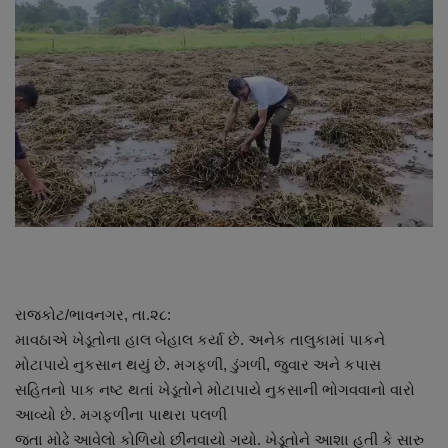
About Author
Contact
Dipotsav Special
આંતરરાષ્ટ્રીય
રાષ્ટ્રીય
ગુજરાત
રાજકોટ/ભાવનગર, તા.૨૮:
જુનાગઢ
માવઠાએ ખેડૂતોના હાલ બેહાલ કર્યા છે. અનેક તાલુકામાં પાકને
મોટાપાયે નુકસાન થયું છે. મગફળી, ડુંગળી, જુવાર અને કપાસ
Support US
સહિતનો પાક નષ્ટ થતાં ખેડૂતોને મોટાપાયે નુકસાની ભોગવવાનો વારો
આવ્યો છે. મગફળીના પાથરા પલળી
બજારના સમાચાર
જતા મોઢે આવેલો કોળિયો છીનવાયો ગયો. ખેડૂતોને આશા હતી કે સારુ