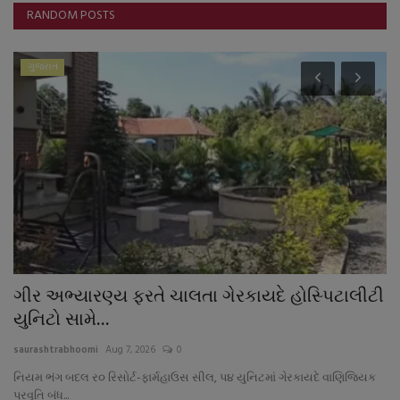
RANDOM POSTS
ગુજરાત
ગીર અભ્યારણ્ય ફરતે ચાલતા ગેરકાયદે હોસ્પિટાલીટી
ત
યુનિટો સામે...
sa
saurashtrabhoomi
Aug 7, 2026
0
નિયમ ભંગ બદલ ર૦ રિસોર્ટ-ફાર્મહાઉસ સીલ, પ૪ યુનિટમાં ગેરકાયદે વાણિજ્યિક
પ્રવૃતિ બંધ...