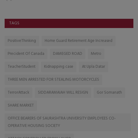
TAGS
PositiveThinking
Home Guard Retirement Age Increased
Precident Of Canada
DAMEGED ROAD
Metro
TeacherStudent
Kidnapping case
At Upla Datar
THREE MEN ARRESTED FOR STEALING MOTORCYCLES
TerrorAttack
SIDDARAMAIAH WILL RESIGN
Gor Somanath
SHARE MARKET
OFFICE BEARERS OF SAURASHTRA UNIVERSITY EMPLOYEES CO-
OPERATIVE HOUSING SOCIETY