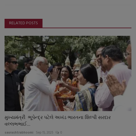
RELATED POSTS
મુખ્યમંત્રી ભૂપેન્દ્ર પટેલે અખંડ ભારતના શિલ્પી સરદાર
વલ્લભભાઈ...
saurashtrabhoomi
Sep 15, 2025
0