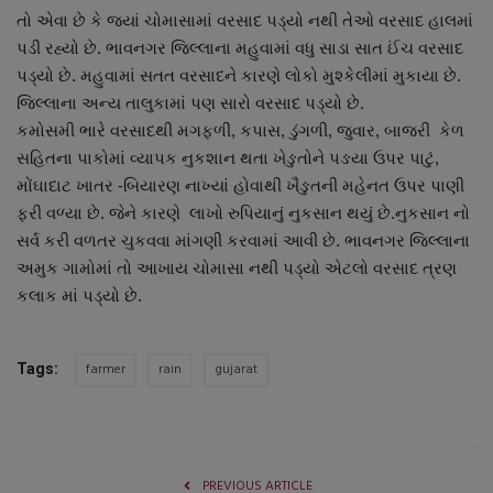
તો એવા છે કે જ્યાં ચોમાસામાં વરસાદ પડ્યો નથી તેઓ વરસાદ હાલમાં
પડી રહ્યો છે. ભાવનગર જિલ્લાના મહુવામાં વધુ સાડા સાત ઈંચ વરસાદ
પડ્યો છે. મહુવામાં સતત વરસાદને કારણે લોકો મુશ્કેલીમાં મુકાયા છે.
જિલ્લાના અન્ય તાલુકામાં પણ સારો વરસાદ પડ્યો છે.
કમોસમી ભારે વરસાદથી મગફળી, કપાસ, ડુંગળી, જુવાર, બાજરી કેળ
સહિતના પાકોમાં વ્યાપક નુકશાન થતા ખેઙુતોને પઙયા ઉપર પાટું,
મોંઘાદાટ ખાતર -બિયારણ નાખ્યાં હોવાથી ખૈઙુતની મહેનત ઉપર પાણી
ફરી વળ્યા છે. જેને કારણે લાખો રુપિયાનું નુકસાન થયું છે.નુકસાન નો
સર્વ કરી વળતર ચુકવવા માંગણી કરવામાં આવી છે. ભાવનગર જિલ્લાના
અમુક ગામોમાં તો આખાય ચોમાસા નથી પડ્યો એટલો વરસાદ ત્રણ
કલાક માં પડ્યો છે.
farmer
rain
gujarat
Tags:
PREVIOUS ARTICLE