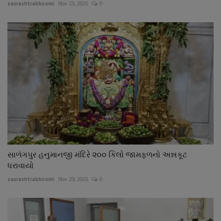
saurashtrabhoomi
Nov 25, 2025
0
સાળંગપુર હનુમાનજી મંદિરે ૨૦૦ કિલો જામફળનો અન્નકૂટ
ધરાવાયો
saurashtrabhoomi
Nov 29, 2025
0