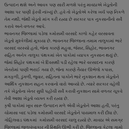
ઉત્પાદન થશે અને આવક પણ સારી મળશે પરંતુ માવઠાએ ખેડૂતોની
નાણાંકીય સમાચાર
આશા પર પાણી ફેરવી નાંખ્યું છે. હવે તો ખેડૂતોએ કરેલા ખર્ચ પણ નિકળે
તેમ નથી. જેથી ખેડૂતો માંગ કરી રહ્યા છે સરકાર પાક નુકસાનીનો સર્વે
સ્થાનિક સમાચાર
કરાવે અને વળતર આપે.
ભાવનગર જિલ્લામાં પડેલા કમોસમી વરસાદે કાળો કહેર વરસાવતા
સ્પોર્ટ્સ
ખેડૂતો મુશ્કેલીમાં મૂકાયા છે. ભાવનગર જિલ્લાના તમામ તાલુકામાં ભારે
વરસાદ વરસ્યો હતો, જેના કારણે મહુવા, જેસર, સિહોર, ભાવનગર
રાશિફળ
સહિત અનેક તાલુકા પંથકમાં ખેત પાકોમાં વ્યાપક નુકસાન થયું છે.
જેમાં સિહોર પંથકમાં બે દિવસથી પડી રહેલા ભારે વરસાદના કારણે
ગુનાખોરી
ખેતરોમાં પાણી ભરાઈ ગયા છે, જેના કારણે તૈયાર ઊભેલો કપાસ,
મગફળી, ડુંગળી, જુવાર, સહિતના પાકોને ભારે નુકશાન થતા ખેડૂતોને
બોલિવૂડ
આર્થિક નુકશાન સહન કરવાનો વારો આવ્યો છે. ત્યારે સરકાર વહેલી
તકે ખેડૂતોના ખેતર સુધી પહોંચી સર્વે કરાવી નુકશાન સામે વળતર ચૂકવે
સ્વાસ્થ્ય
તેવી આશા ખેડૂતો વ્યક્ત કરી રહ્યા છે.
કૃષી પાકોમાં ખૂબ સારૂ ઉત્પાદન મળે એવી ખેડૂતોને આશા હતી, પરંતુ
ચોમાસા બાદ પડેલા કમોસમી વરસાદે ખેડૂતોને પાયમાલ કરી દીધા છે.
ગોહિલવાડ પંથકમાં કમોસમી વરસાદ ચાલુ રહ્યો છે. માવઠા એ સમગ્ર
જિલ્લામાં જળબંબાકાર ની સ્થિતિ ઊભી કરી છે. જિલ્લાના કેટલા ગામો