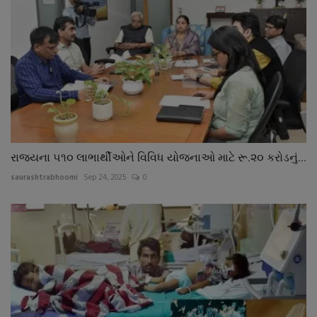
રાજ્યના ૫૧૦ લાભાર્થીઓને વિવિધ યોજનાઓ માટે રૂ.૨૦ કરોડનું...
saurashtrabhoomi
Sep 24, 2025
0