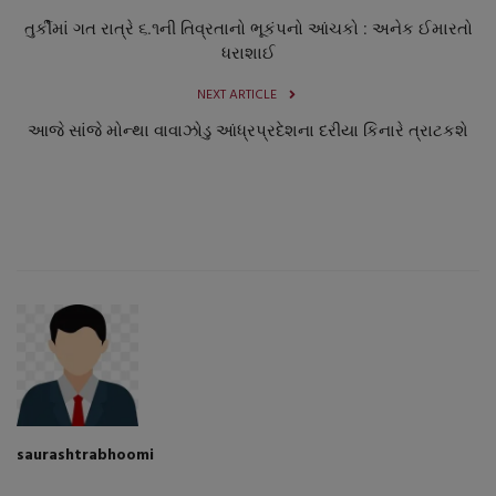
તુર્કીમાં ગત રાત્રે ૬.૧ની તિવ્રતાનો ભૂકંપનો આંચકો : અનેક ઈમારતો
ધરાશાઈ
NEXT ARTICLE
આજે સાંજે મોન્થા વાવાઝોડુ આંધ્રપ્રદેશના દરીયા કિનારે ત્રાટકશે
saurashtrabhoomi