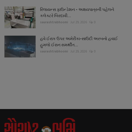
રિલાયન્સ ફાઉન્ડેશન - અક્ષયપાત્રની પહેલને
કલેક્ટરે બિરદાવી...
saurashtrabhoomi
Jul 29, 2026
0
હવે ઈરાક ઉપર અમેરીકા-સાઉદી અરબનો હવાઈ
હુમલો ઈરાન સમર્થીત...
saurashtrabhoomi
Jul 29, 2026
0