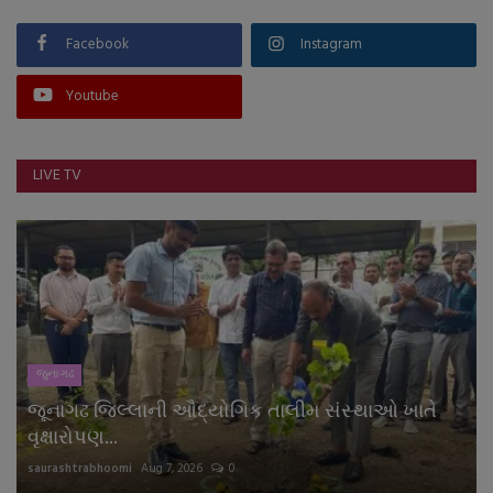
Facebook
Instagram
Youtube
LIVE TV
જુનાગઢ
જૂનાગઢ જિલ્લાની ઔદ્યોગિક તાલીમ સંસ્થાઓ ખાતે
વૃક્ષારોપણ...
saurashtrabhoomi
Aug 7, 2026
0