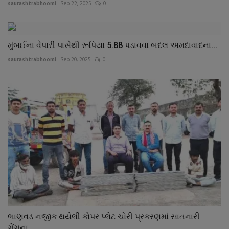
saurashtrabhoomi
Sep 22, 2025
0
મુંબઈના વેપારી પાસેથી રૂપિયા 5.88 પડાવવા બદલ અમદાવાદના...
saurashtrabhoomi
Sep 20, 2025
0
ભાણવડ નજીક થયેલી કોપર પ્લેટ ચોરી પ્રકરણમાં સાતનારી
ગેંગના...