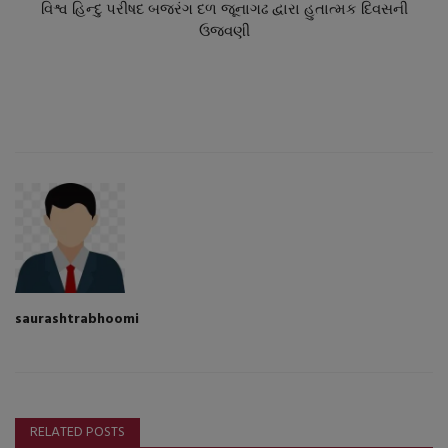
વિશ્વ હિન્દુ પરીષદ બજરંગ દળ જૂનાગઢ દ્વારા હુતાત્મક દિવસની
ઉજવણી
saurashtrabhoomi
RELATED POSTS