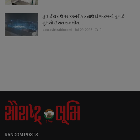
હવે ઈરાક ઉપર અમેરીકા-સાઉદી અરબનો હવાઈ
હુમલો ઈરાન સમર્થીત...
saurashtrabhoomi
Jul 29, 2026
0
RANDOM POSTS