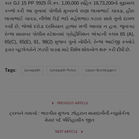
કાર GJ 15 PP 9925 કિં.રૂા. 1,00,000 સહિત 18,73,200નો મુદ્દામાલ
કબ્જે કરી આ ગુનામાં પોલીસે મુખ્યત્વે રાણા લાખાભાઈ ચાવડા, હીરા
લાખાભાઈ ચાવડા, નીલેશ ઉર્ફ ભદો મહેશભાઇ કટારા સામે ગુનો દાખલ
કર્યો છે, જેઓ દરોડા દરમિયાન હાજર મળી આવ્યા ન હતા. જુનાગઢ
રેન્જ સાયબર પોલીસ સ્ટેશનમાં પ્રોહીબિશન એક્ટની કલમ 65 (A),
65(C), 65(E), 81, 98(2) મુજબ ગુનો નોંધીને, રેન્જ આઈજી સ્ક્વોડે
ફરાર બૂટલેગરોને ઝડપી પાડવા માટે વિશેષ શોધખોળ શરૂ કરી દીધી છે.
Junagadh
Junagadh Police
Liquor Bootleggers
Tags:
PREVIOUS ARTICLE
ટ્રમ્પને તમાચો : ભારતીય મુળના ઝોહરાન મામદાનીની ન્યૂયોર્કના
મેયર પદે ઐતિહાસીક જીત
NEXT ARTICLE