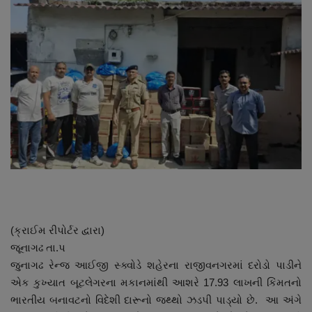
About Author
Contact
Dipotsav Special
આંતરરાષ્ટ્રીય
રાષ્ટ્રીય
ગુજરાત
જુનાગઢ
(ક્રાઈમ રીપોર્ટર દ્વારા)
જૂનાગઢ તા.પ
Support US
જુનાગઢ રેન્જ આઈજી સ્ક્વોડે શહેરના રાજીવનગરમાં દરોડો પાડીને
એક કુખ્યાત બૂટલેગરના મકાનમાંથી આશરે 17.93 લાખની કિંમતનો
બજારના સમાચાર
ભારતીય બનાવટનો વિદેશી દારૂનો જથ્થો ઝડપી પાડ્યો છે. આ અંગે