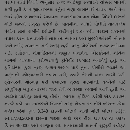
પ્રાપ્ત થતી વિગતો અનુસાર રેન્જ આઈજી સ્ક્વોડને ચોક્કસ બાતમી
નાણાંકીય સમાચાર
મળી હતી કે, રાજીવનગરમાં રહેતા રાણા લાખાભાઈ ચાવડા અને તેના
ભાઈ હીરા લાખાભાઈ ચાવડાના કબજાવાળા મકાનોમાં વિદેશી દારૂનો
સ્થાનિક સમાચાર
મોટો જથ્થો સંગ્રહ કરેલો છે. બાતમીના આધારે પોલીસે તાત્કાલિક
પંચોને સાથે રાખીને દરોડાની કાર્યવાહી શરૂ કરી. પ્રથમ મકાનમાં
સ્પોર્ટ્સ
તપાસ કરતાં ઘર વખરીનો સામાન્ય સામાન અને ખુલ્લી ઓસરી, બે રૂમ
અને રસોડું તપાસતા કંઈ મળ્યું નહીં, પરંતુ પોલીસની નજર રસોડામાં
રાશિફળ
ગઈ. રસોડામાં વોશબેસિનની નજીક બનાવેલા પ્લેટફોર્મની નીચેના
ભાગમાં લાકડાના ડ્રોઅરવાળું ફનિર્ચર (કબાટ) બનાવેલું હતું. આ
ગુનાખોરી
ફનિર્ચરમાં કુલ ત્રણ અલગ-અલગ પાર્ટ હતા. પોલીસે જ્યારે આ
પાર્ટ્સની ઝીણવટભરી તપાસ કરી, ત્યારે તેમની શંકા સાચી પડી.
બોલિવૂડ
ડ્રોઅરની ગોઠવણ કરી કબાટના ત્રણ પાર્ટમાંથી, વચ્ચેનો પાર્ટ
સંપૂર્ણપણે બહાર નીકળી જાય તેવી વ્યવસ્થા કરવામાં આવી હતી. આ
સ્વાસ્થ્ય
વચ્ચેનો પાર્ટ દૂર થતાં જ, નીચેના ભાગમાં ફોલ્ડિંગ કરેલી એક ટાઇલ્સ
નજરે પડી. આ ટાઇલ્સને ઉપરની તરફ ખેંચતા જ નીચે ભોયરૂ જાેવા
મળેલ જેમાં કુલ 3,348 દારૂની બોટલો નાની મોટી બોટલ સહિત
રૂા.17,93,200નો દારૂનો જથ્થા સાથે એક રીક્ષા GJ 07 AT 0877
કિં.રૂા.45,000 અને બાજુના બંધ મકાનમાંથી મારૂતી સુઝુકી સ્વીફ્ટ