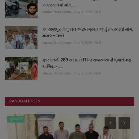
અકસ્માતમાં મોત,...
saurashtrabhoomi
Aug 6, 2026
0
કલ્યાણપુર તાલુકાને અછતગ્રસ્ત જાહેર કરવાની માંગ,
મામલતદારને...
saurashtrabhoomi
Aug 6, 2026
0
ગુજરાતની 289 સરકારી ITIમાં રાજ્યવ્યાપી વૃક્ષારોપણ
અભિયાન,...
saurashtrabhoomi
Aug 6, 2026
0
RANDOM POSTS
ગુનાખોરી