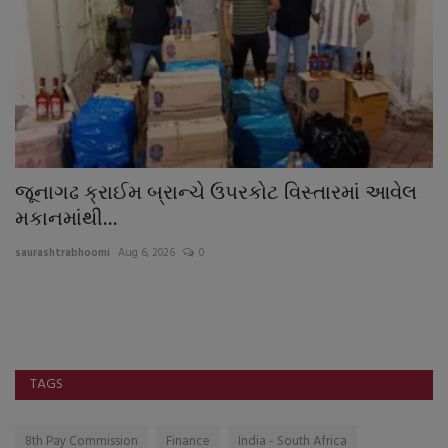
જૂનાગઢ ક્રાઈમ બ્રાન્ચે ઉપરકોટ વિસ્તારમાં આવેલ
ન
મકાનમાંથી...
દ
saurashtrabhoomi
Aug 6, 2026
0
sa
કો
મહ
દી
TAGS
8th Pay Commission
Finance
India - South Africa