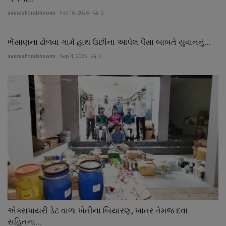
saurashtrabhoomi
Feb 16, 2026
0
ભેંસાણના ઢોળવા ગામે હાથ ઉછીના આપેલ પૈસા બાબતે યુવાનનું...
saurashtrabhoomi
Sep 4, 2025
0
એક્સપાયરી ડેટ વાળા ખેતીના બિયારણ, ખાતર તેમજ દવા
સહિતના...