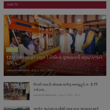
LIVE TV
ગુજરાત
12મા નેશનલ હેન્ડલૂમ ડે નિમિત્તે ગુજરાતની વણાટકળાને
વૈશ્વિક...
saurashtrabhoomi
Aug 6, 2026
0
ઉંબરી-વાવડી-મોરાસા માર્ગનું ખાતમુહૂર્ત, રૂ. 5.77
કરોડના...
saurashtrabhoomi
Aug 6, 2026
0
અતીક અહેમદના સૌથી નાના પુત્ર અબાનનું માર્ગ