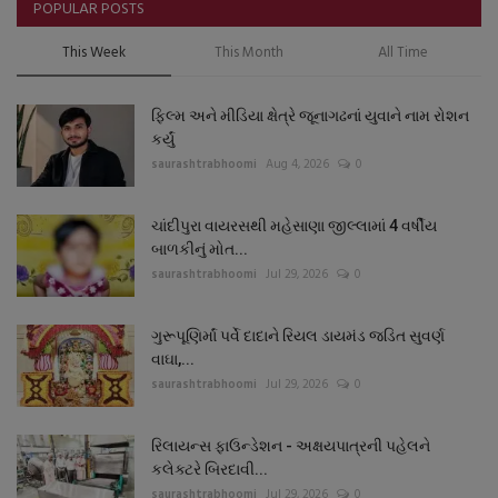
POPULAR POSTS
This Week
This Month
All Time
ફિલ્મ અને મીડિયા ક્ષેત્રે જૂનાગઢનાં યુવાને નામ રોશન
કર્યું
saurashtrabhoomi
Aug 4, 2026
0
ચાંદીપુરા વાયરસથી મહેસાણા જીલ્લામાં 4 વર્ષીય
બાળકીનું મોત...
saurashtrabhoomi
Jul 29, 2026
0
ગુરૂપૂણિર્માં પર્વે દાદાને રિયલ ડાયમંડ જડિત સુવર્ણ
વાઘા,...
saurashtrabhoomi
Jul 29, 2026
0
રિલાયન્સ ફાઉન્ડેશન - અક્ષયપાત્રની પહેલને
કલેક્ટરે બિરદાવી...
saurashtrabhoomi
Jul 29, 2026
0