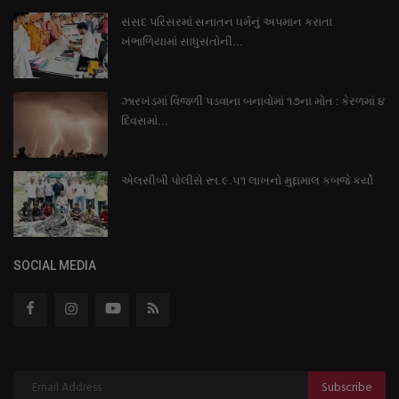
સંસદ પરિસરમાં સનાતન ધર્મનું અપમાન કરાતા
ખંભાળિયામાં સાધુસંતોની...
ઝારખંડમાં વિજળી પડવાના બનાવોમાં ૧૭ના મોત : કેરળમાં ૪
દિવસમાં...
એલસીબી પોલીસે રૂા.૯.૫૧ લાખનો મુદ્દામાલ કબજે કર્યો
SOCIAL MEDIA
Subscribe