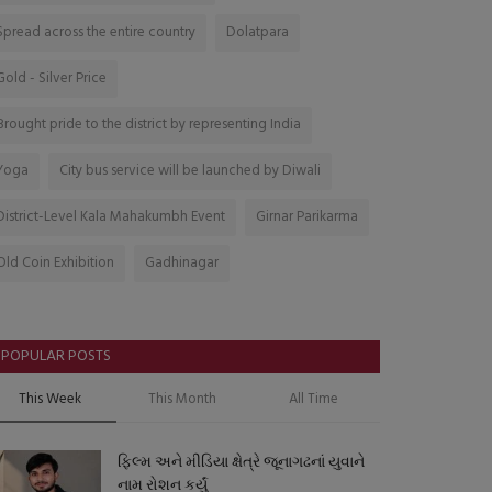
Spread across the entire country
Dolatpara
Gold - Silver Price
Brought pride to the district by representing India
Yoga
City bus service will be launched by Diwali
District-Level Kala Mahakumbh Event
Girnar Parikarma
Old Coin Exhibition
Gadhinagar
POPULAR POSTS
This Week
This Month
All Time
ફિલ્મ અને મીડિયા ક્ષેત્રે જૂનાગઢનાં યુવાને
નામ રોશન કર્યું