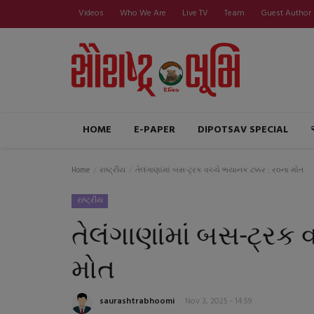
Videos
Who We Are
Live TV
Team
Guest Author
HOME
E-PAPER
DIPOTSAV SPECIAL
Home
રાષ્ટ્રીય
તેલંગાણાંમાં બસ-ટ્રક વચ્ચે ભયાનક ટક્કર : ર૦ના મોત
રાષ્ટ્રીય
તેલંગાણાંમાં બસ-ટ્રક 
મોત
saurashtrabhoomi
Nov 3, 2025 - 14:59