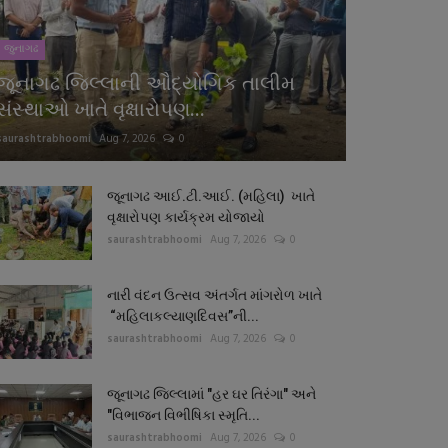
જુનાગઢ
જૂનાગઢ જિલ્લાની ઔદ્યોગિક તાલીમ
સંસ્થાઓ ખાતે વૃક્ષારોપણ...
saurashtrabhoomi
Aug 7, 2026
0
જૂનાગઢ આઈ.ટી.આઈ. (મહિલા) ખાતે
વૃક્ષારોપણ કાર્યક્રમ યોજાયો
saurashtrabhoomi
Aug 7, 2026
0
નારી વંદન ઉત્સવ અંતર્ગત માંગરોળ ખાતે
“મહિલાકલ્યાણદિવસ”ની...
saurashtrabhoomi
Aug 7, 2026
0
જૂનાગઢ જિલ્લામાં "હર ઘર તિરંગા" અને
"વિભાજન વિભીષિકા સ્મૃતિ...
saurashtrabhoomi
Aug 7, 2026
0