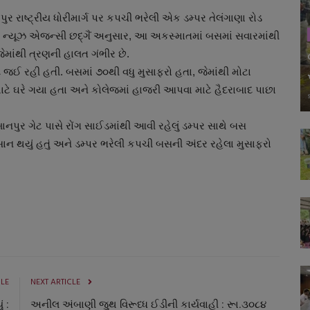
ાપુર રાષ્ટ્રીય ધોરીમાર્ગ પર કપચી ભરેલી એક ડમ્પર તેલંગાણા રોડ
તું. ન્યૂઝ એજન્સી છદ્ગૈં અનુસાર, આ અકસ્માતમાં બસમાં સવારમાંથી
ેમાંથી ત્રણની હાલત ગંભીર છે.
 જઈ રહી હતી. બસમાં ૭૦થી વધુ મુસાફરો હતા, જેમાંથી મોટા
ાટે ઘરે ગયા હતા અને કોલેજમાં હાજરી આપવા માટે હૈદરાબાદ પાછા
ં ખાનપુર ગેટ પાસે રોંગ સાઈડમાંથી આવી રહેલું ડમ્પર સાથે બસ
ાન થયું હતું અને ડમ્પર ભરેલી કપચી બસની અંદર રહેલા મુસાફરો
CLE
NEXT ARTICLE
 :
અનીલ અંબાણી જુથ વિરૂધ્ધ ઈડીની કાર્યવાહી : રૂા.૩૦૮૪