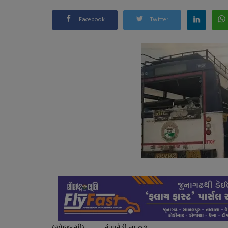
Facebook
Twitter
(એજન્સી) રંગારેડ્ડી તા.૦૩