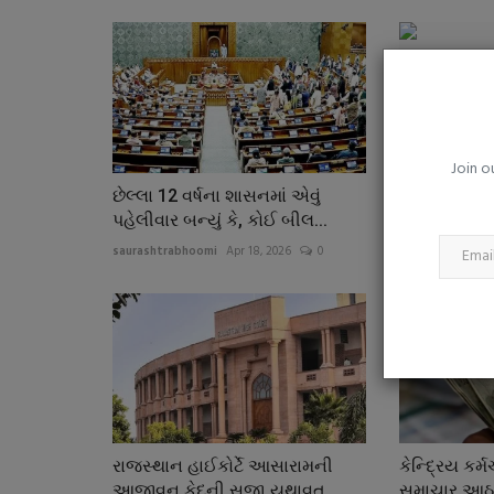
કેશોદના મિતુલ ડાંગર જૂનાગઢ જિલ્લ
ભાજપના ઉપપ્રમુખ...
saurashtrabhoomi
Aug 7, 2026
0
જિલ્લાના વિવિધ હોદ્દાઓ પર નિમણૂક પામેલા હોદેદારોનું 
સ્વાગત સન્માન,...
Join o
છેલ્લા 12 વર્ષના શાસનમાં એવું
ગુજરાતમાં દા
પહેલીવાર બન્યું કે, કોઈ બીલ...
લગ્ન સમારંભો
saurashtrabhoomi
Apr 18, 2026
0
saurashtrabhoo
રાજસ્થાન હાઈકોર્ટે આસારામની
કેન્દ્રિય કર્
આજીવન કેદની સજા યથાવત
સમાચાર આઠમ