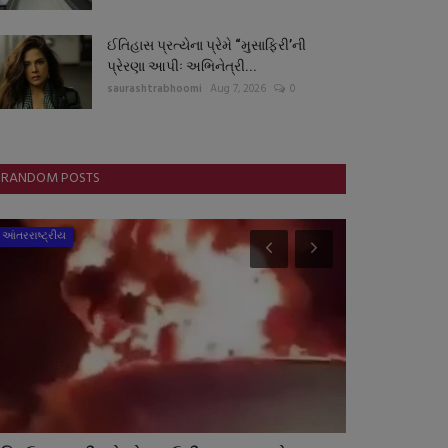
ઈતિહાસ પ્રત્યેના પ્રેમે “મુસાફિરી’ની
પ્રેરણા આપીઃ અભિનેત્રી...
saurashtrabhoomi
Aug 7, 2026
0
RANDOM POSTS
આંતરરાષ્ટ્રીય
ગુનાખોરી