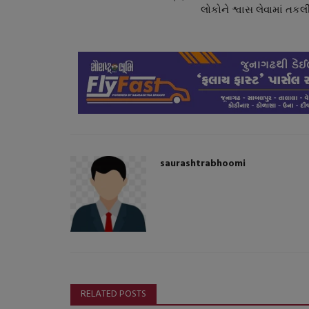
લોકોને શ્વાસ લેવામાં તકલ
saurashtrabhoomi
સ્થાનિક સમાચાર
RELATED POSTS