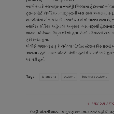
આજે સવારે તેલંગાણાના રંગારેડ્ડી જિલ્લામાં હૈદરાબાદ-બીજ
ટ્રાન્સપોર્ટ કોર્પોરેશન (્ઇ્ઝ્ર)ની બસ સાથે અથડાયું હ
૨૦ લોકોનાં મોત થયા છે જ્યારે ૨૦ લોકો ઘાયલ થયા છે, જ
સ્થાનિક મીડિયા અહેવાલો અનુસાર, બસ તંદૂરથી હૈદરાબાદ
ભાગના કોલેજના વિદ્યાર્થીઓ હતા. તેઓ રવિવારની રજા મ
ફરી રહ્યા હતા.
પોલીસે જણાવ્યું હતું કે ચેવેલ્લા પોલીસ સ્ટેશન વિસ્તારમા
અથડાઈ હતી. ટક્કર એટલી ગંભીર હતી કે બસને ભારે નુકસ
પર પડી હતી.
telangana
accident
bus-truck accident
Tags:
PREVIOUS ARTI
દિલ્હી-એનસીઆરમાં પ્રદુષણ ખતરનાક સ્તરે પહોંચી ગયું