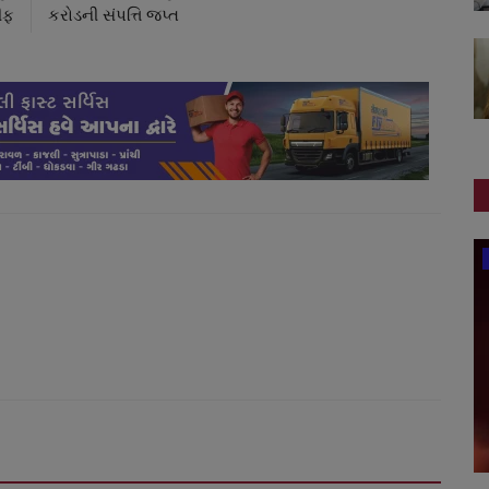
ીફ
કરોડની સંપત્તિ જપ્ત
સ્થાનિક સમાચાર