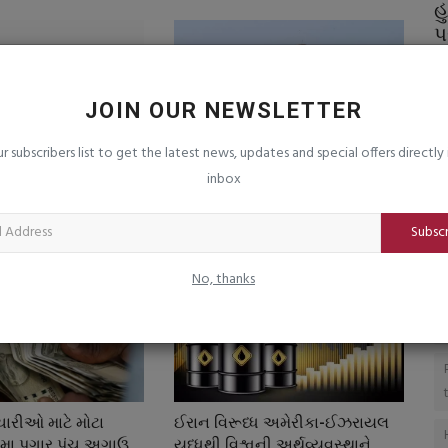
ા યુવા
માંગરોળ બંદરે ખારવા સમાજની સંસ્થાઓના
હ
સંયુક્ત ઉપક્રમે બ્લડ...
પ
saurashtrabhoomi
Aug 7, 2026
0
sa
સાવજ ડેરી ખાતે
JOIN OUR NEWSLETTER
ur subscribers list to get the latest news, updates and special offers directly 
inbox
રૂબંધીને કારણે વૈભવી
લોકસભા અને વિધાનસભામાં મહિલા
 રાજસ્થાનમાં...
અનામત મુદ્દે સુપ્રીમ કોર્ટની...
mi
Feb 21, 2026
0
saurashtrabhoomi
Nov 11, 2025
0
Subsc
No, thanks
મચારીઓ માટે મોટા
ઈરાન વિરૂધ્ધ અમેરીકા-ઈઝરાયલ
ા પગાર પંચ અગાઉ...
યુધ્ધથી વિશ્વની અર્થવ્યવસ્થાને...