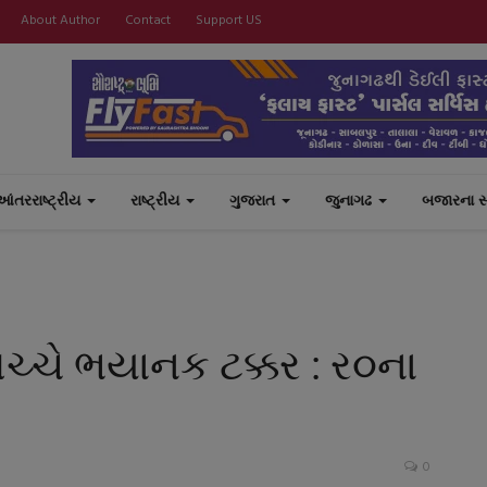
About Author
Contact
Support US
આંતરરાષ્ટ્રીય
રાષ્ટ્રીય
ગુજરાત
જુનાગઢ
બજારના 
વચ્ચે ભયાનક ટક્કર : ર૦ના
0