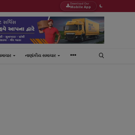
Download Our
Mobile App
સમાચાર
નાણાંકીય સમાચાર