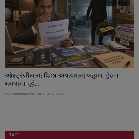
ઓસ્ટ્રેલીયાનાં વિઝા અપાવવાનાં બહાના હેઠળ
ઘ
મનપાનાં પૂર્વ...
ક
saurashtrabhoomi
Jul 30, 2026
0
sa
ેઠળ
દક
કપ
TAGS