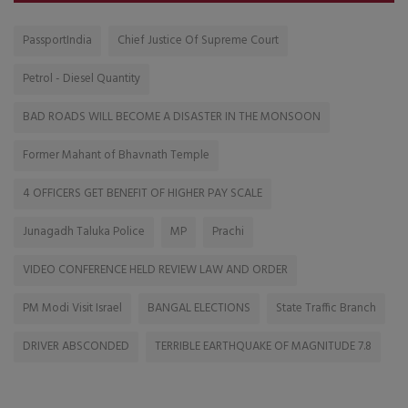
PassportIndia
Chief Justice Of Supreme Court
Petrol - Diesel Quantity
BAD ROADS WILL BECOME A DISASTER IN THE MONSOON
Former Mahant of Bhavnath Temple
4 OFFICERS GET BENEFIT OF HIGHER PAY SCALE
Junagadh Taluka Police
MP
Prachi
VIDEO CONFERENCE HELD REVIEW LAW AND ORDER
PM Modi Visit Israel
BANGAL ELECTIONS
State Traffic Branch
DRIVER ABSCONDED
TERRIBLE EARTHQUAKE OF MAGNITUDE 7.8