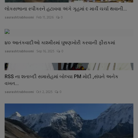
લોકસભાના સ્પીકરને હટાવવા અંગે ગૃહમાં ૯ માર્ચે ચર્ચા થવાની...
saurashtrabhoomi
Feb 11, 2026
0
૪૦ આતંકવાદીઓ કાશ્મીરમાં ઘુષણખોરી કરવાની ફીરાકમાં
saurashtrabhoomi
Sep 16, 2025
0
RSS ના શતાબ્દી સમારોહમાં બોલ્યા PM મોદી ,સંઘને અનેક
વખત...
saurashtrabhoomi
Oct 2, 2025
0