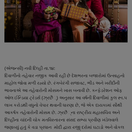
About Author
Contact
Dipotsav Special
આંતરરાષ્ટ્રીય
રાષ્ટ્રીય
(એજન્સી) નવી દિલ્હી તા.૧૪:
દિવાળીનો તહેવાર નજીક આવી રહી છે દેશભરના બજારોમાં ઉત્સાહનો
ગુજરાત
માહોલ જોવા મળી રહ્યો છે. રંગબેરંગી સજાવટ, ભીડ અને ખરીદીની
ભાવનાએ આ તહેવારોની મોસમને ખાસ બનાવી છે. કન્ફેડરેશન ઓફ
જુનાગઢ
ઓલ ઈન્ડિયા ટ્રેડર્સ (ઝ્રછૈં્) અનુસાર આ વર્ષની દિવાળીમાં કુલ રૂા.૫
લાખ કરોડથી વધુનો વેપાર થવાની ધારણા છે, જે એક દાયકામાં સૌથી
Support US
આકર્ષક તહેવારોની મોસમ છે. ઝ્રછૈં્ના રાષ્ટ્રીય મહાસચિવ અને
દિલ્હીના ચાંદની ચોક મતવિસ્તારના સંસદ સભ્ય પ્રવીણ ખંડેલવાલે
બજારના સમાચાર
જણાવ્યું હતું કે વડા પ્રધાન મોદી દ્વારા ય્જી્ દરોમાં ઘટાડો અને વોકલ