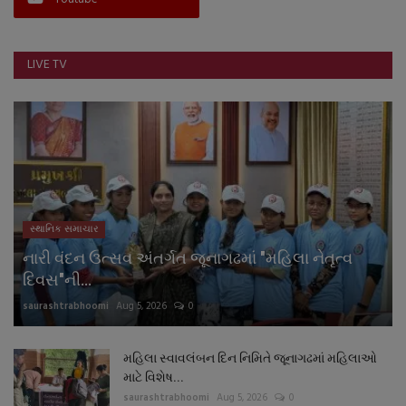
LIVE TV
સ્થાનિક સમાચાર
નારી વંદન ઉત્સવ અંતર્ગત જૂનાગઢમાં "મહિલા નેતૃત્વ
દિવસ"ની...
saurashtrabhoomi
Aug 5, 2026
0
મહિલા સ્વાવલંબન દિન નિમિતે જૂનાગઢમાં મહિલાઓ
માટે વિશેષ...
saurashtrabhoomi
Aug 5, 2026
0