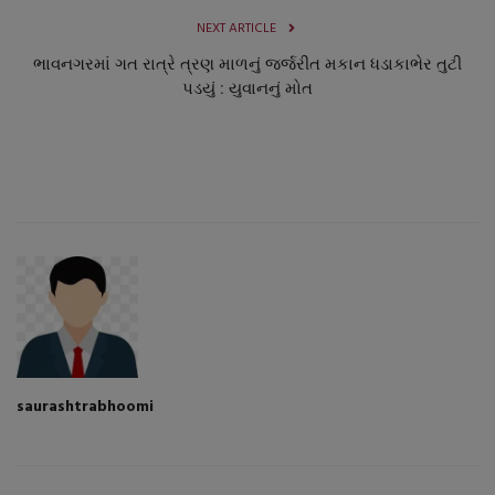
NEXT ARTICLE
ભાવનગરમાં ગત રાત્રે ત્રણ માળનું જર્જરીત મકાન ધડાકાભેર તુટી
પડયું : યુવાનનું મોત
saurashtrabhoomi