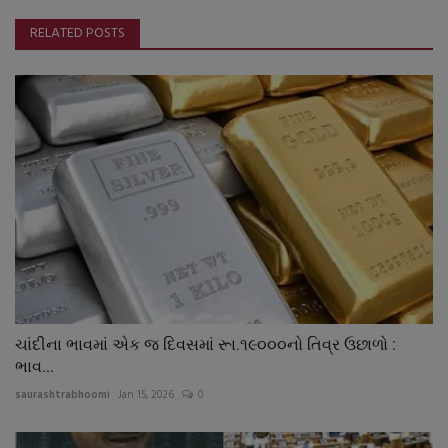
RELATED POSTS
ચાંદીના ભાવમાં એક જ દિવસમાં રૂા.૧૯૦૦૦નો તિવ્ર ઉછાળો :
ભાવ...
saurashtrabhoomi
Jan 15, 2026
0