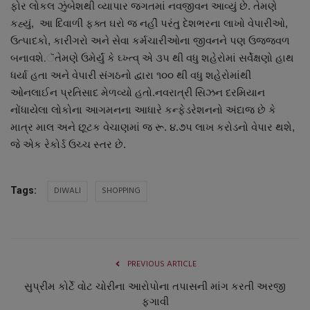
ફોર લોકલ ઝુંબેશથી વ્યાપાર જગતમાં નવજીવન આવ્યું છે. તેમણે
નાણાંકીય સમાચાર
કહ્યું, આ દિવાળી ફક્ત ઘરો જ નહીં પરંતુ દેશભરના લાખો વેપારીઓ,
ઉત્પાદકો, કારીગરો અને સેવા કર્મચારીઓના જીવનને પણ ઉજ્જવળ
સ્થાનિક સમાચાર
બનાવશે.ૅતેમણે ઉમેર્યું કે ઘ્ખ્ત્વ્ એ ૩૫ થી વધુ શહેરોમાં સર્વેક્ષણો હાથ
ધર્યા હતા અને વેપારી સંગઠનો દ્વારા ૧૦૦ થી વધુ શહેરોમાંથી
સ્પોર્ટ્સ
ઓનલાઈન પ્રતિસાદ મેળવ્યો હતો.નવરાત્રી સિઝન દરમિયાન
નોંધાયેલા લોકોના આગમનના આધારે કન્ફેડરેશનનો અંદાજ છે કે
રાશિફળ
માત્ર માલ અને છૂટક વેચાણમાં જ રૂ. ૪.૭૫ લાખ કરોડનો વેપાર થશે,
જે એક રેકોર્ડ ઉચ્ચ સ્તર છે.
ગુનાખોરી
DIWALI
SHOPPING
બોલિવૂડ
Tags:
સ્વાસ્થ્ય
PREVIOUS ARTICLE
સુપ્રીમ કોર્ટે વોટ ચોરીના આરોપોના તપાસની માંગ કરતી અરજી
ફગાવી