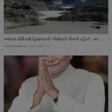
ગ્લોબલ વોર્મિંગથી હિમાલયની ગ્લેશીયરો પીગળી રહી છે : પ૦...
saurashtrabhoomi
Apr 27, 2026
0