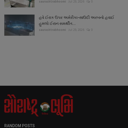
saurashtrabhoomi
Jul 29, 2026
0
હવે ઈરાક ઉપર અમેરીકા-સાઉદી અરબનો હવાઈ
હુમલો ઈરાન સમર્થીત...
saurashtrabhoomi
Jul 29, 2026
0
RANDOM POSTS