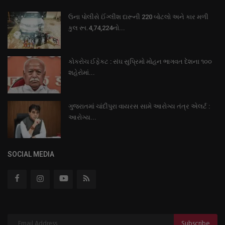
ઉના પોલીસે ઈંગ્લીશ દારૂની 220 બોટલો અને કાર મળી
કુલ રૂા.4,74,224નો...
કોકરોચ ઈફેકટ : સંઘ સુપ્રિમો મોહન ભાગવત દેશના ૧૦૦
શહેરોમાં...
ગુજરાતમાં ચાંદીપુરા વાયરસ સામે આરોગ્ય તંત્ર એલર્ટ :
આરોગ્ય...
SOCIAL MEDIA
Subscribe