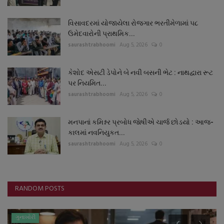
વિસાવદરમાં યોજાયેલા રોજગાર ભરતીમેળામાં ૫૮
ઉમેદવારોની પ્રાથમિક...
saurashtrabhoomi
Aug 5, 2026
0
કેશોદ એસટી ડેપોને બે નવી બસની ભેટ : નાથદ્વારા રૂટ
પર નિયમિત...
saurashtrabhoomi
Aug 5, 2026
0
મનપાનાં કમિશ્નર પ્રબોધ જાેષીએ ચાર્જ છોડયો : આજ-
કાલમાં નવનિયુકત...
saurashtrabhoomi
Aug 5, 2026
0
RANDOM POSTS
ગુનાખોરી