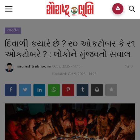
રાષ્ટ્રીય
Home
દિવાળી કયારે છે ? ર૦ ઓકટોબર કે ર૧
E-paper
ઓકટોબરે ? : લોકોને મુંજવતો સવાલ
Videos
saurashtrabhoomi
Oct 9, 2025 - 14:16
0
Updated: Oct 9, 2025 - 14:25
Who We Are
Live TV
Team
Guest Author