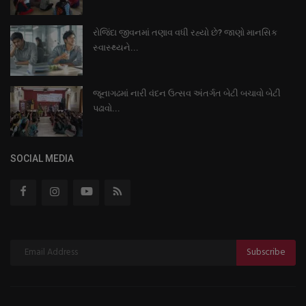
રોજિંદા જીવનમાં તણાવ વધી રહ્યો છે? જાણો માનસિક
સ્વાસ્થ્યને...
જૂનાગઢમાં નારી વંદન ઉત્સવ અંતર્ગત બેટી બચાવો બેટી
પઢાવો...
SOCIAL MEDIA
Subscribe