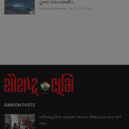
હુમલો ઈરાન સમર્થીત...
saurashtrabhoomi
Jul 29, 2026
0
RANDOM POSTS
માળિયાહાટીના તાલુકામાં આરોગ્ય વિભાગ દ્વારા માતૃ અને
બાળ...