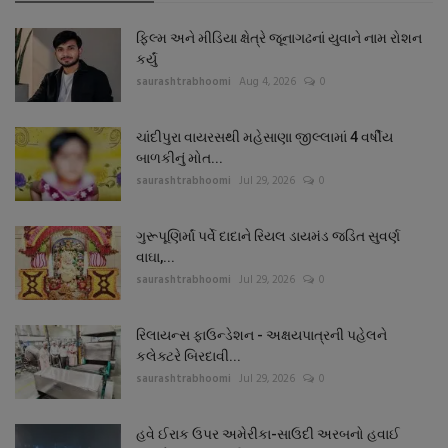
ફિલ્મ અને મીડિયા ક્ષેત્રે જૂનાગઢનાં યુવાને નામ રોશન
કર્યું
saurashtrabhoomi
Aug 4, 2026
0
ચાંદીપુરા વાયરસથી મહેસાણા જીલ્લામાં 4 વર્ષીય
બાળકીનું મોત...
saurashtrabhoomi
Jul 29, 2026
0
ગુરૂપૂણિર્માં પર્વે દાદાને રિયલ ડાયમંડ જડિત સુવર્ણ
વાઘા,...
saurashtrabhoomi
Jul 29, 2026
0
રિલાયન્સ ફાઉન્ડેશન - અક્ષયપાત્રની પહેલને
કલેક્ટરે બિરદાવી...
saurashtrabhoomi
Jul 29, 2026
0
હવે ઈરાક ઉપર અમેરીકા-સાઉદી અરબનો હવાઈ