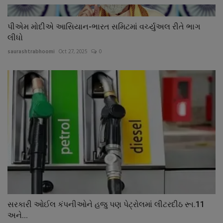
પીએમ મોદીએ આસિયાન-ભારત સમિટમાં વર્ચ્યુઅલ રીતે ભાગ
લીધો
saurashtrabhoomi
Oct 27, 2025
0
સરકારી ઓઈલ કંપનીઓને હજુ પણ પેટ્રોલમાં લીટરદીઠ રૂા.11
અને...