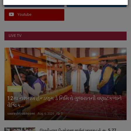
Facebook
Instagram
Youtube
LIVE TV
ગુજરાત
12મા નેશનલ હેન્ડલૂમ ડે નિમિત્તે ગુજરાતની વણાટકળાને
વૈશ્વિક...
saurashtrabhoomi
Aug 6, 2026
0
ઉંબરી-વાવડી-મોરાસા માર્ગનું ખાતમુહૂર્ત, રૂ. 5.77