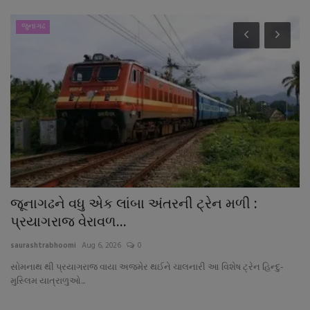
જુનાગઢ
જૂનાગઢને વધુ એક લાંબા અંતરની ટ્રેન મળી :
વ
પ્રયાગરાજ વેરાવળ...
ભે
saurashtrabhoomi
Aug 6, 2026
0
sa
સોમનાથ થી પ્રયાગરાજ વાયા અજમેર થઈને ચાલનારી આ વિશેષ ટ્રેન હિન્દુ-
મુસ્લિમ યાત્રાળુઓ...