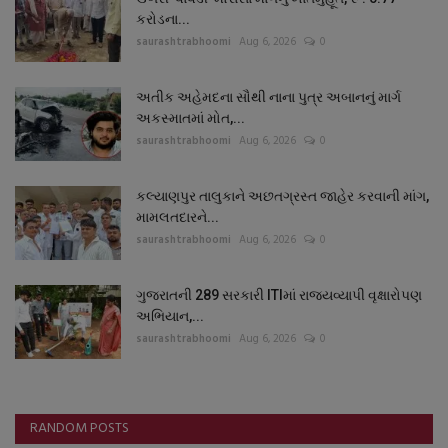
કરોડના...
saurashtrabhoomi
Aug 6, 2026
0
અતીક અહેમદના સૌથી નાના પુત્ર અબાનનું માર્ગ
અકસ્માતમાં મોત,...
saurashtrabhoomi
Aug 6, 2026
0
કલ્યાણપુર તાલુકાને અછતગ્રસ્ત જાહેર કરવાની માંગ,
મામલતદારને...
saurashtrabhoomi
Aug 6, 2026
0
ગુજરાતની 289 સરકારી ITIમાં રાજ્યવ્યાપી વૃક્ષારોપણ
અભિયાન,...
saurashtrabhoomi
Aug 6, 2026
0
RANDOM POSTS