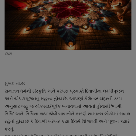
About Author
Contact
Dipotsav Special
આંતરરાષ્ટ્રીય
CNN
રાષ્ટ્રીય
ગુજરાત
મુંબઇ તા.૯:
સનાતન ધર્મની સંસ્કૃતિ અને પરંપરા પ્રમાણે દિવાળીના લક્ષ્મીપૂજન
જુનાગઢ
અને ચોપડાપૂજનનું મહત્ત્વ હોય છે. આપણાં કેલેન્ડર ચંદ્રની કળા
અનુસાર બહુ જ ચોકસાઈપૂર્વક બનાવવામાં આવતાં હોવાથી ‘ભાગી
Support US
તિથિ‘ અને ‘તિથિના ક્ષય‘ જેવી બાબતોને કારણે સામાન્ય લોકોમાં સવાલ
રહેતો હોય છે કે દિવાળી ખરેખર કયા દિવસે ઊજવવી અને પૂજન ક્યારે
બજારના સમાચાર
કરવું.