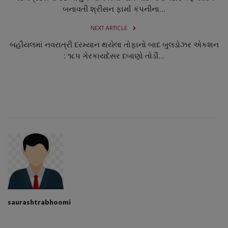
બનાવતી શ્રીસન ફાર્મા કંપનીના...
NEXT ARTICLE
બહીયલમાં નવરાત્રી દરમ્યાન થયેલા તોફાનો બાદ બુલડોઝર એકશન
: ૧૮પ ગેરકાયદેસર દબાણો તોડી...
saurashtrabhoomi