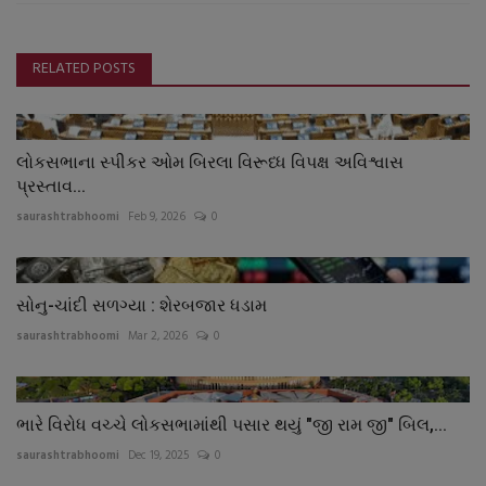
RELATED POSTS
લોકસભાના સ્પીકર ઓમ બિરલા વિરૂધ્ધ વિપક્ષ અવિશ્વાસ
પ્રસ્તાવ...
saurashtrabhoomi
Feb 9, 2026
0
સોનુ-ચાંદી સળગ્યા : શેરબજાર ધડામ
saurashtrabhoomi
Mar 2, 2026
0
ભારે વિરોધ વચ્ચે લોકસભામાંથી પસાર થયું "જી રામ જી" બિલ,...
saurashtrabhoomi
Dec 19, 2025
0