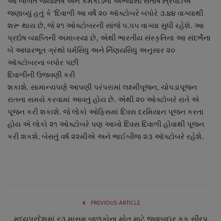
આ બાબતે જ્યોતિષ અને કર્મકાંડના અભ્યાસી સંતોષ ત્રિવેદીએ
નાણાંકીય સમાચાર
જણાવ્યું હતું કે ‘દિવાળી આ વર્ષે ૨૦ ઑક્ટોબરે બપોરે ૩.૪૪ વાગ્યાથી
શરૂ થાય છે, જે ૨૧ ઓક્ટોબરની સાંજે ૫.૫૫ વાગ્યા સુધી રહેશે. આ
સ્થાનિક સમાચાર
પ્રદોષ વ્યાપ્તિની અમાવ્સ્યા છે, એથી ભારતીય સંસ્કૃતિના આ સંદર્ભેના
બે આધારભૂત ગ્રંથો ધર્મસિધુ અને ર્નિણયસિધુ અનુસાર ૨૦
સ્પોર્ટ્સ
ઑક્ટોબરના બપોર પછી
દિવાળીની ઉજવણી કરી
રાશિફળ
શકાશે. સામાન્યપણે આપણી પરંપરામાં લક્ષ્મીપૂજન, ચોપડાપૂજન
રાતના સમયે કરવામાં આવતું હોય છે. એથી ૨૦ ઓક્ટોબરે રાતે એ
ગુનાખોરી
પૂજન કરી શકાશે. જે લોકો ઓફિસમાં દિવસ દરમિયાન પૂજન કરતા
હોય એ લોકો ૨૧ ઓક્ટોબરે પણ આખો દિવસ દિવાળી હોવાથી પૂજન
બોલિવૂડ
કરી શકશે. બેસતું વર્ષ ૨૨મીએ અને ભાઈબીજ ૨૩ ઑક્ટોબરે રહેશે.
સ્વાસ્થ્ય
PREVIOUS ARTICLE
મધ્યપ્રદેશમાં ર૩ માસુમ બાળકોના મોત માટે જવાબદાર કફ સીરપ