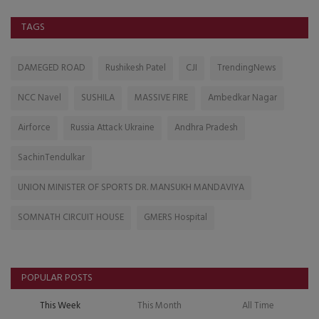
TAGS
DAMEGED ROAD
Rushikesh Patel
CJI
TrendingNews
NCC Navel
SUSHILA
MASSIVE FIRE
Ambedkar Nagar
Airforce
Russia Attack Ukraine
Andhra Pradesh
SachinTendulkar
UNION MINISTER OF SPORTS DR. MANSUKH MANDAVIYA
SOMNATH CIRCUIT HOUSE
GMERS Hospital
POPULAR POSTS
This Week
This Month
All Time