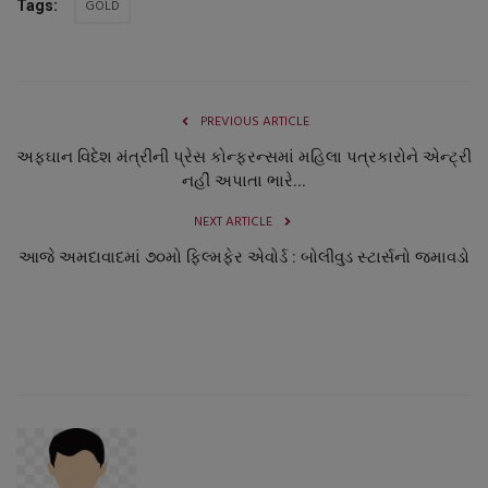
GOLD
Tags:
નાણાંકીય સમાચાર
સ્થાનિક સમાચાર
PREVIOUS ARTICLE
સ્પોર્ટ્સ
અફઘાન વિદેશ મંત્રીની પ્રેસ કોન્ફરન્સમાં મહિલા પત્રકારોને એન્ટ્રી
નહીં અપાતા ભારે...
રાશિફળ
NEXT ARTICLE
ગુનાખોરી
આજે અમદાવાદમાં ૭૦મો ફિલ્મફેર એવોર્ડ : બોલીવુડ સ્ટાર્સનો જમાવડો
બોલિવૂડ
સ્વાસ્થ્ય