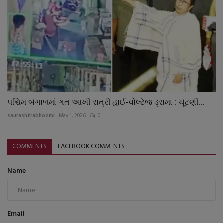
પશ્ચિમ બંગાળમાં ગત આખી રાત્રી હાઈ-વોલ્ટેજ ડ્રામા : ચૂંટણી...
saurashtrabhoomi
May 1, 2026
0
COMMENTS
FACEBOOK COMMENTS
Name
Email