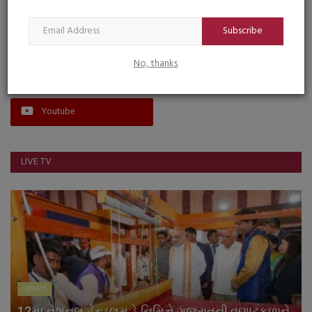
Subscribe
FOLLOW US
No, thanks
Facebook
Instagram
Youtube
LIVE TV
ગુજરાત
12મા નેશનલ હેન્ડલૂમ ડે નિમિત્તે ગુજરાતની વણાટકળાને