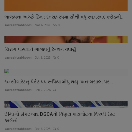
ભાજપના અચ્છે દિન : ર૦ર૪-રપમાં સૌથી વધુ રૂા.૬૭૬૯ કરોડની...
saurashtrabhoomi
Mar 6, 2026
0
ચિરાગ પાસવાને ભાજપનું ટેન્શન વધાર્યું
saurashtrabhoomi
Oct 8, 2025
0
૧૦ સીગારેટનું પેકેટ પપ રૂપિયા મોંઘુ થયું પાન-મસાલા પર...
saurashtrabhoomi
Feb 2, 2026
0
ઈન્ડિગો સંકટ બાદ DGCAનો ર્નિણય પાયલોટના વિકલી રેસ્ટ
અંગેનો...
saurashtrabhoomi
Dec 6, 2025
0