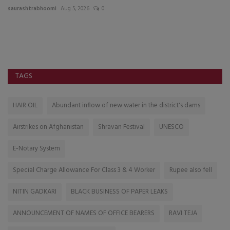
saurashtrabhoomi
Aug 5, 2026
0
sa
ઘર
અ
TAGS
HAIR OIL
Abundant inflow of new water in the district's dams
Airstrikes on Afghanistan
Shravan Festival
UNESCO
E-Notary System
Special Charge Allowance For Class 3 & 4 Worker
Rupee also fell
NITIN GADKARI
BLACK BUSINESS OF PAPER LEAKS
ANNOUNCEMENT OF NAMES OF OFFICE BEARERS
RAVI TEJA