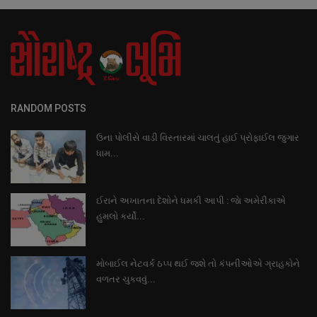
RANDOM POSTS
ઉના પોલીસે વાડી વિસ્તારમાં ચાલતું હાઈ પ્રોફાઈલ જુગાર
ધામ...
ઈરાને અખાતના દેશોને ધમકી આપી : જાે અમેરીકાએ
હુમલો કર્યો...
મોબાઈલ નેટવર્ક ઠપ્પ થઈ જશે તો કંપનીઓએ ગ્રાહકોને
વળતર ચુકવવું...