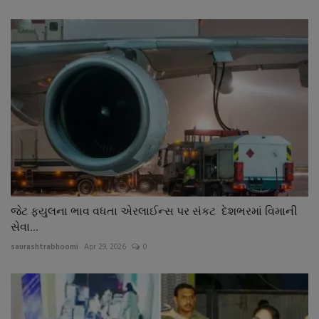
જેટ ફયુલના ભાવ વધતા એરલાઈન્સ પર સંકટ દેશભરમાં વિમાની
સેવા...
saurashtrabhoomi
Apr 29, 2026
0