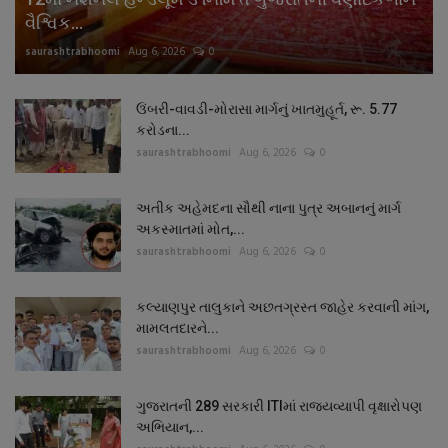
વૈશ્વિક...
saurashtrabhoomi
Aug 6, 2026
0
ઉંબરી-વાવડી-મોરાસા માર્ગનું ખાતમુહૂર્ત, રૂ. 5.77
કરોડના...
saurashtrabhoomi
Aug 6, 2026
0
અતીક અહેમદના સૌથી નાના પુત્ર અબાનનું માર્ગ
અકસ્માતમાં મોત,...
saurashtrabhoomi
Aug 6, 2026
0
કલ્યાણપુર તાલુકાને અછતગ્રસ્ત જાહેર કરવાની માંગ,
મામલતદારને...
saurashtrabhoomi
Aug 6, 2026
0
ગુજરાતની 289 સરકારી ITIમાં રાજ્યવ્યાપી વૃક્ષારોપણ
અભિયાન,...