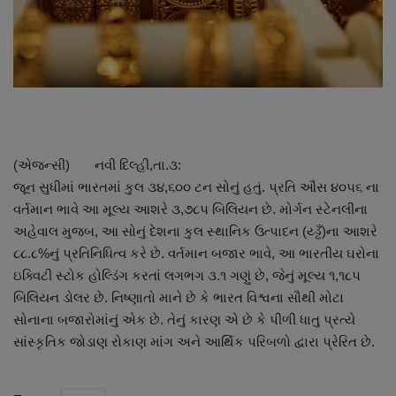
About Author
Contact
Dipotsav Special
આંતરરાષ્ટ્રીય
(એજન્સી) નવી દિલ્હી,તા.૩:
જૂન સુધીમાં ભારતમાં કુલ ૩૪,૬૦૦ ટન સોનું હતું. પ્રતિ ઔંસ ૪૦૫૬ ના
રાષ્ટ્રીય
વર્તમાન ભાવે આ મૂલ્ય આશરે ૩,૭૮૫ બિલિયન છે. મોર્ગન સ્ટેનલીના
અહેવાલ મુજબ, આ સોનું દેશના કુલ સ્થાનિક ઉત્પાદન (ય્ડ્ઢઁ)ના આશરે
ગુજરાત
૮૮.૮%નું પ્રતિનિધિત્વ કરે છે. વર્તમાન બજાર ભાવે, આ ભારતીય ઘરોના
ઇક્વિટી સ્ટોક હોલ્ડિંગ કરતાં લગભગ ૩.૧ ગણું છે, જેનું મૂલ્ય ૧,૧૮૫
જુનાગઢ
બિલિયન ડોલર છે. નિષ્ણાતો માને છે કે ભારત વિશ્વના સૌથી મોટા
સોનાના બજારોમાંનું એક છે. તેનું કારણ એ છે કે પીળી ધાતુ પ્રત્યે
Support US
સાંસ્કૃતિક જોડાણ રોકાણ માંગ અને આર્થિક પરિબળો દ્વારા પ્રેરિત છે.
બજારના સમાચાર