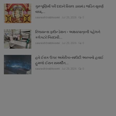
ગુરૂપૂણિર્માં પર્વે દાદાને રિયલ ડાયમંડ જડિત સુવર્ણ
વાઘા,...
saurashtrabhoomi
Jul 29, 2026
0
રિલાયન્સ ફાઉન્ડેશન - અક્ષયપાત્રની પહેલને
કલેક્ટરે બિરદાવી...
saurashtrabhoomi
Jul 29, 2026
0
હવે ઈરાક ઉપર અમેરીકા-સાઉદી અરબનો હવાઈ
હુમલો ઈરાન સમર્થીત...
saurashtrabhoomi
Jul 29, 2026
0