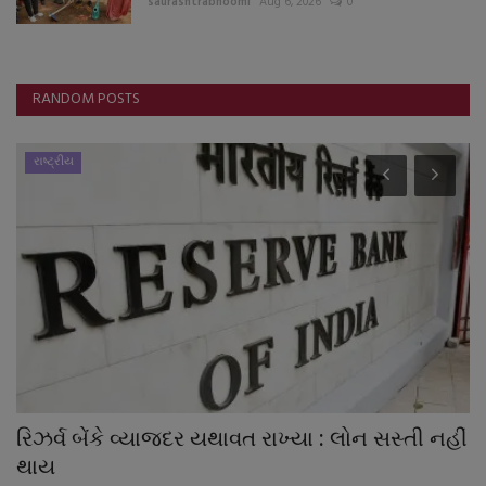
saurashtrabhoomi
Aug 6, 2026
0
RANDOM POSTS
રાષ્ટ્રીય
રિઝર્વ બેંકે વ્યાજદર યથાવત રાખ્યા : લોન સસ્તી નહીં
દ
થાય
જ