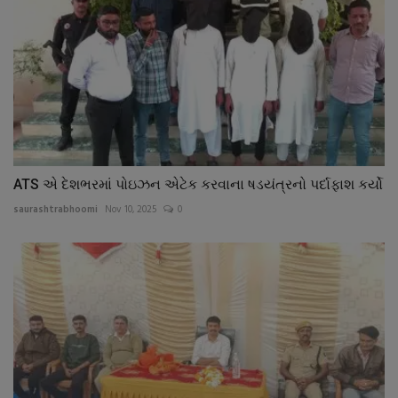
ATS એ દેશભરમાં પોઇઝન એટેક કરવાના ષડયંત્રનો પર્દાફાશ કર્યો
saurashtrabhoomi
Nov 10, 2025
0