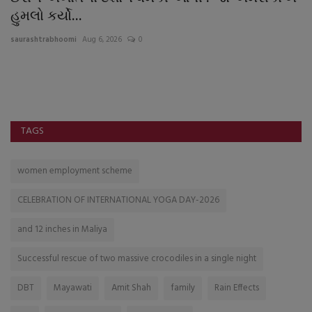
હુમલો કર્યો...
ક
saurashtrabhoomi
Aug 6, 2026
0
sa
ફર
અક
TAGS
women employment scheme
CELEBRATION OF INTERNATIONAL YOGA DAY-2026
and 12 inches in Maliya
Successful rescue of two massive crocodiles in a single night
DBT
Mayawati
Amit Shah
family
Rain Effects