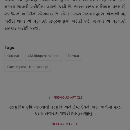
મગના ભાવની ખરીદીમાં વધારો કર્યો છે. ભારત સરકાર નિયમ પ્રમાણે
૨૫ % ની ખરીદીની જાેગવાઈ છે. જેમાં રાજ્ય સરકાર દ્વારા એનાથી વધુ
ખરીદી થાય એ પ્રમાણે સપ્રમાણમાં ખરીદી કરી શકાય એ પ્રમાણે
સરકાર ખરીદી કરશે.
Tags:
Gujarat
CM Bhupendra Patel
Farmar
Farmingloss Help Package
PREVIOUS ARTICLE
પ્રાકૃતિક કૃષિ અપનાવી પ્રકૃતિ અને ઈષ્ટ દેવની ખરા અર્થમાં પૂજા
કરવા રાજયપાલશ્રી દેવવ્રતજીનું...
NEXT ARTICLE