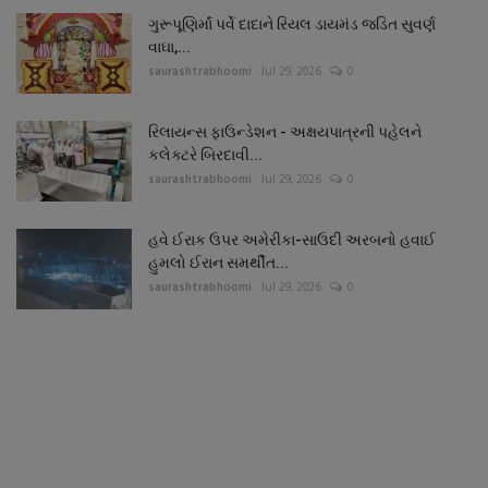
ગુરૂપૂણિર્માં પર્વે દાદાને રિયલ ડાયમંડ જડિત સુવર્ણ
વાઘા,...
saurashtrabhoomi
Jul 29, 2026
0
રિલાયન્સ ફાઉન્ડેશન - અક્ષયપાત્રની પહેલને
કલેક્ટરે બિરદાવી...
saurashtrabhoomi
Jul 29, 2026
0
હવે ઈરાક ઉપર અમેરીકા-સાઉદી અરબનો હવાઈ
હુમલો ઈરાન સમર્થીત...
saurashtrabhoomi
Jul 29, 2026
0