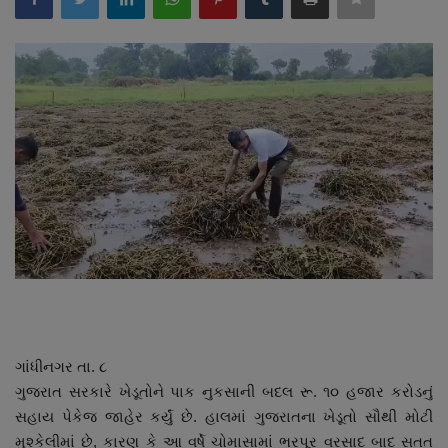
About Author
Contact
Dipotsav Special
આંતરરાષ્ટ્રીય
રાષ્ટ્રીય
ગુજરાત
જુનાગઢ
ગાંધીનગર તા. ૮
Support US
ગુજરાત સરકારે ખેડૂતોને પાક નુકસાની બદલ રૂ. ૧૦ હજાર કરોડનું
સહાય પેકેજ જાહેર કર્યું છે. હાલમાં ગુજરાતના ખેડૂતો સૌથી મોટી
બજારના સમાચાર
મુશ્કેલીમાં છે, કારણ કે આ વર્ષે ચોમાસામાં ભરપૂર વરસાદ બાદ સતત