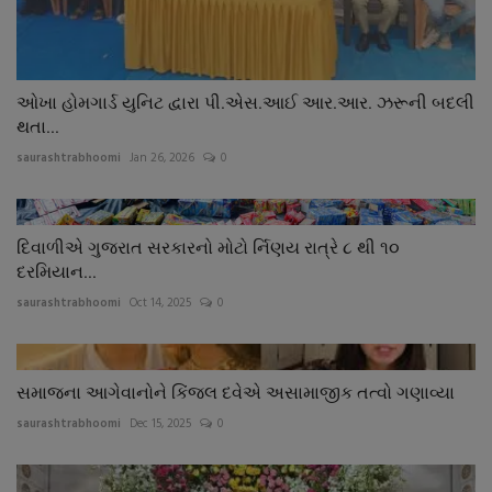
ઓખા હોમગાર્ડ યુનિટ દ્વારા પી.એસ.આઈ આર.આર. ઝરૂની બદલી
થતા...
saurashtrabhoomi
Jan 26, 2026
0
દિવાળીએ ગુજરાત સરકારનો મોટો ર્નિણય રાત્રે ૮ થી ૧૦
દરમિયાન...
saurashtrabhoomi
Oct 14, 2025
0
સમાજના આગેવાનોને કિંજલ દવેએ અસામાજીક તત્વો ગણાવ્યા
saurashtrabhoomi
Dec 15, 2025
0