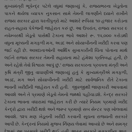
મુખ્યમંત્રી ભૂપેન્દ્ર પટેલે વધુમાં જણાવ્યું કે, રાજ્યભરના ખેડૂતોના
પાકને થયેલા વ્યાપક નુકસાન સામે તેમની લાગણીને ધ્યાને રાખીને
રાજ્ય સરકાર દ્વારા ધરતીપુત્રો માટે આશરે રૂપિયા ૧૦ હજાર કરોડના
રાહત-સહાય પેકેજની જાહેરાત કરું છું. આ ઉપરાંત, રાજ્ય સરકાર ૯
નવેમ્બરથી ખેડૂતો પાસેથી ટેકાના ભાવે આશરે રૂ. ૧૫,૦૦૦ કરોડથી
વધુના મૂલ્યની મગફળી મગ, અડદ અને સોયાબીનની ખરીદી કરવા પણ
જઈ રહી છે. અન્નદાતાઓની આર્થિક સુખાકારીની ચિંતા પોતાના માથે
લઈને રાજ્ય સરકાર તેમની સહાયતા માટે હંમેશા પ્રતિબદ્ધ હતી, છે
અને રહેશે તેવો વિશ્વાસ આપું છું.‘ રાજ્ય સરકારના પ્રવક્તા મંત્રી અને
કૃષિ મંત્રી જીતુ વાઘાણીએ જણાવ્યું હતું કે મુખ્યમંત્રીએ મગફળી,
અડદ, મગ અને સોયાબીનની ખરીદી માટે સાર્વજનિક રીતે ટેકાના
ભાવની ખરીદીની જાહેરાત કરી હતી. જીસ્જીથી જાણકારી આપવામાં
આવશે અને તે પ્રમાણે ખેડૂતો તેમનો જથ્થો પહોંચાડશે. કેન્દ્ર સરકારે
ટેકાના ભાવના વધારામાં જાહેરાત કરી છે ત્યારે નિયમ પ્રમાણે ખરીદ
કેન્દ્રો દ્વારા ખરીદી થશે અને જરૂર પ્રમાણે સબ સેન્ટર પણ ખોલવામાં
આવશે. ૧૨૫ મણ ખેડૂતની ખરીદી કરવાની સૂચના રાજ્યની સરકારે
આપી છે. કેન્દ્રનાં નિયમો મુજબ ર્નિણય લેવામાં આવ્યો છે અને સમગ્ર
દેશમાં આ પ્રમાણે ખરીદી થઈ હતી. ભારત સરકારે મગફળીના ભાવ,