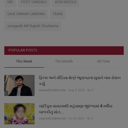
SRK
FOOT SANDALS
AGNI MISSILE
SAVE GIRNAR CAMPAIN
TRAIN
Junagadh MP Rajesh Chudasma
POPULAR POSTS
This Week
This Month
All Time
ફિલ્મ અને મીડિયા ક્ષેત્રે જૂનાગઢનાં યુવાને નામ રોશન
કર્યું
saurashtrabhoomi
Aug 4, 2026
0
ચાંદીપુરા વાયરસથી મહેસાણા જીલ્લામાં 4 વર્ષીય
બાળકીનું મોત...
saurashtrabhoomi
Jul 29, 2026
0