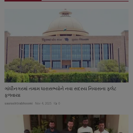
ગાંધીનગરમાં તમામ ધારાસભ્યોને નવા સદસ્ય નિવાસના ફ્લેટ
ફળવાયા
saurashtrabhoomi
Nov 4, 2025
0