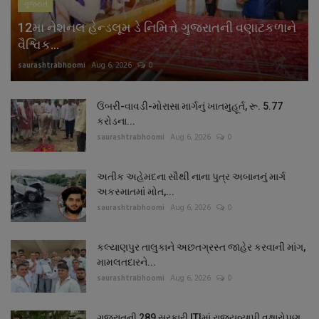
ગુજરાત
12મા નેશનલ હેન્ડલૂમ ડે નિમિત્તે ગુજરાતની વણાટકળાને
વૈશ્વિક...
saurashtrabhoomi
Aug 6, 2026
0
ઉંબરી-વાવડી-મોરાસા માર્ગનું ખાતમુહૂર્ત, રૂ. 5.77
કરોડના...
saurashtrabhoomi
Aug 6, 2026
0
અતીક અહેમદના સૌથી નાના પુત્ર અબાનનું માર્ગ
અકસ્માતમાં મોત,...
saurashtrabhoomi
Aug 6, 2026
0
કલ્યાણપુર તાલુકાને અછતગ્રસ્ત જાહેર કરવાની માંગ,
મામલતદારને...
saurashtrabhoomi
Aug 6, 2026
0
ગુજરાતની 289 સરકારી ITIમાં રાજ્યવ્યાપી વૃક્ષારોપણ