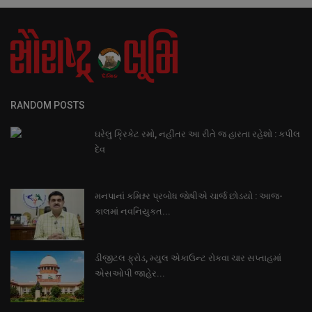
RANDOM POSTS
ઘરેલુ ક્રિકેટ રમો, નહીંતર આ રીતે જ હારતા રહેશો : કપીલ
દેવ
મનપાનાં કમિશ્નર પ્રબોધ જાેષીએ ચાર્જ છોડયો : આજ-
કાલમાં નવનિયુકત...
ડીજીટલ ફ્રોડ, મ્યુલ એકાઉન્ટ રોકવા ચાર સપ્તાહમાં
એસઓપી જાહેર...