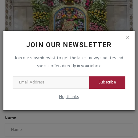
JOIN OUR NEWSLETTER
Join our subscribers list to get the latest news, updates and
special offers directly in your inbox
શ્રી કષ્ટભંજનદેવ હનુમાનજીને ઓકિર્ડ, ગુલાબ અને શેવંતીના...
Subscribe
saurashtrabhoomi
Feb 24, 2026
0
No, thanks
COMMENTS
FACEBOOK COMMENTS
Name