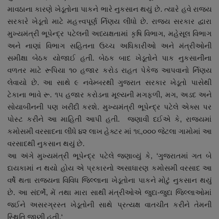
માવઠાના કારણે ખેડૂતોના પાકને ભારે નુકસાન થયું છે. ત્યારે હવે રાજ્ય
નાણાંકીય સમાચાર
સરકારે ખેડૂતો માટે મહત્ત્વપૂર્ણ ર્નિણય લીધો છે. રાજ્ય સરકાર દ્વારા
મુખ્યમંત્રી ભૂપેન્દ્ર પટેલની અધ્યક્ષતામાં કૃષિ વિભાગ, મહેસૂલ વિભાગ
સ્થાનિક સમાચાર
અને નાણાં વિભાગ સહિતના ઉચ્ચ અધિકારીઓ અને મંત્રીઓની
સમીક્ષા બેઠક યોજાઈ હતી. બેઠક બાદ ખેડૂતોને પાક નુકસાનીના
સ્પોર્ટ્સ
વળતર માટે રૂપિયા ૧૦ હજાર કરોડ રાહત પેકેજ આપવાનો ર્નિણય
લેવાયો છે. આ સાથે ૯ નવેમ્બરથી ગુજરાત સરકાર ખેડૂતો પાસેથી
રાશિફળ
ટેકાના ભાવે રૂ. ૧૫ હજાર કરોડના મૂલ્યની મગફળી, મગ, અડદ અને
સોયાબીનની પણ ખરીદી કરશે. મુખ્યમંત્રી ભૂપેન્દ્ર પટેલે એક્સ પર
ગુનાખોરી
પોસ્ટ કરીને આ માહિતી આપી હતી. જણાવી દઈએ કે, રાજ્યમાં
કમોસમી વરસાદના લીધે ૪૨ લાખ હેક્ટર માં ૧૬,૦૦૦ જેટલા ગામોમાં આ
બોલિવૂડ
વરસાદથી નુકસાન થયું છે.
આ અંગે મુખ્યમંત્રી ભૂપેન્દ્ર પટેલે જણાવ્યું કે, ‘ગુજરાતમાં ગત બે
સ્વાસ્થ્ય
દાયકામાં ન થયો હોય એ પ્રકારનો અસાધારણ કમોસમી વરસાદ આ
વર્ષે થતા રાજ્યના વિવિધ જિલ્લાના ખેડૂતોના પાકને મોટું નુકસાન થયું
છે. આ સંદર્ભે, મેં તથા મારા સાથી મંત્રીઓએ જુદા-જુદા જિલ્લાઓમાં
જઈને અસરગ્રસ્ત ખેડૂતોની સાથે પ્રત્યક્ષ વાતચીત કરીને તેમની
સ્થિતિ જાણી હતી.‘