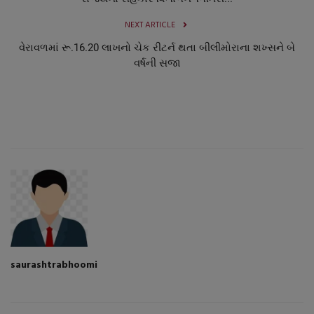
NEXT ARTICLE
વેરાવળમાં રૂ.16.20 લાખનો ચેક રીટર્ન થતા બીલીમોરાના શખ્સને બે
વર્ષની સજા
saurashtrabhoomi