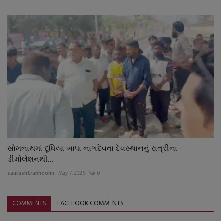
સોમનાથમાં દૂધિયા બાપા નાગદેવતા દેવસ્થાનનું રાત્રીના
ડીમોલેશનથી...
saurashtrabhoomi
May 7, 2026
0
COMMENTS
FACEBOOK COMMENTS