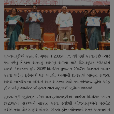
મુખ્યમંત્રીએ કહ્યુ કે, ગુજરાત 2035માં 75 વર્ષ પૂર્ણ કરવાનું છે ત્યારે
આ વર્ષનું વિકાસ સપ્તાહ સમગ્ર રાજ્ય માટે દિશાસૂચક પ્લેટફોર્મ
બનશે. ‘એજન્ડા ફોર 2035’ વિકસિત ગુજરાત 2047ના વિઝનને સાકાર
કરવા માટેનું ફ્રેમવર્ક પૂરું પાડશે. આગામી દાયકામાં ‘સમૃદ્ધ રાજ્ય,
સમર્થ નાગરિક’ના ધ્યેયને સાકાર કરવા માટે આ એજન્ડા હોલ ઓફ
હોલ ઓફ ગવર્મેન્ટ એપ્રોચ સાથે મહત્વની ભૂમિકા ભજવશે.
મુખ્યમંત્રી ભૂપેન્દ્ર પટેલે વડાપ્રધાનશ્રીએ આપેલા વિકસિત ભારત
@2047ના સંકલ્પને સાકાર કરવા સ્વદેશી ચીજવસ્તુઓને પ્રમોટ
કરીને તથા વોકલ ફોર લોકલ, લોકલ ફોર ગ્લોબલનો મંત્ર અપનાવીને