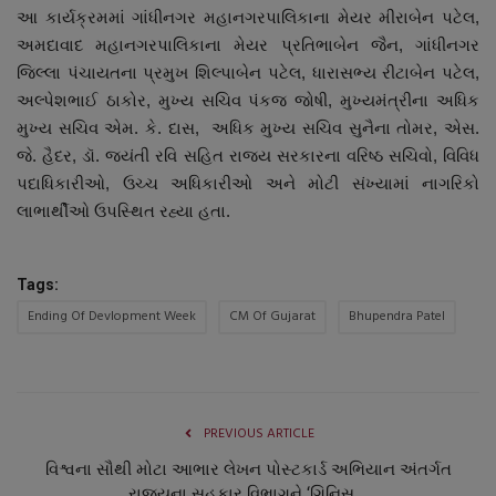
આ કાર્યક્રમમાં ગાંધીનગર મહાનગરપાલિકાના મેયર મીરાબેન પટેલ,
અમદાવાદ મહાનગરપાલિકાના મેયર પ્રતિભાબેન જૈન, ગાંધીનગર
જિલ્લા પંચાયતના પ્રમુખ શિલ્પાબેન પટેલ, ધારાસભ્ય રીટાબેન પટેલ,
અલ્પેશભાઈ ઠાકોર, મુખ્ય સચિવ પંકજ જોષી, મુખ્યમંત્રીના અધિક
મુખ્ય સચિવ એમ. કે. દાસ, અધિક મુખ્ય સચિવ સુનૈના તોમર, એસ.
જે. હૈદર, ડૉ. જયંતી રવિ સહિત રાજ્ય સરકારના વરિષ્ઠ સચિવો, વિવિધ
પદાધિકારીઓ, ઉચ્ચ અધિકારીઓ અને મોટી સંખ્યામાં નાગરિકો
લાભાર્થીઓ ઉપસ્થિત રહ્યા હતા.
Tags:
Ending Of Devlopment Week
CM Of Gujarat
Bhupendra Patel
PREVIOUS ARTICLE
વિશ્વના સૌથી મોટા આભાર લેખન પોસ્ટકાર્ડ અભિયાન અંતર્ગત
રાજ્યના સહકાર વિભાગને ‘ગિનિસ...