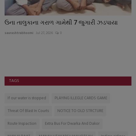
ઉના તાલુકાના ગરાળ ગામેથી 7 જુગારી ઝડપાયા
વ
ઉ
saurashtrabhoomi
Jul 27, 2026
0
sa
જિ
TAGS
If our water is stopped
PLAYING ILLEGLE CARDS GAME
Threat Of Blast In Courts
NOTICE TO OLD STRCTURE
Route Inspaction
Extra Bus For Dwarka And Dakor