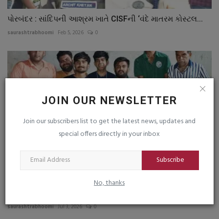
પોરબંદર : સાંદિપની આશ્રમ ખાતે CISFની ‘વંદે માતરમ કોસ્ટલ...
saurashtrabhoomi
Feb 5, 2026
0
JOIN OUR NEWSLETTER
Join our subscribers list to get the latest news, updates and
special offers directly in your inbox
Subscribe
No, thanks
ભાણવડના વાનાવડમાં વનવિભાગ અને એનીમલ લવર્સ ગૃપ દ્વારા
એક...
saurashtrabhoomi
Jul 3, 2026
0