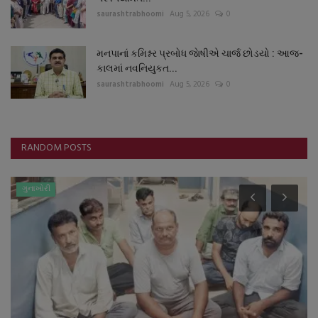
saurashtrabhoomi
Aug 5, 2026
0
મનપાનાં કમિશ્નર પ્રબોધ જાેષીએ ચાર્જ છોડયો : આજ-
કાલમાં નવનિયુકત...
saurashtrabhoomi
Aug 5, 2026
0
RANDOM POSTS
ગુનાખોરી