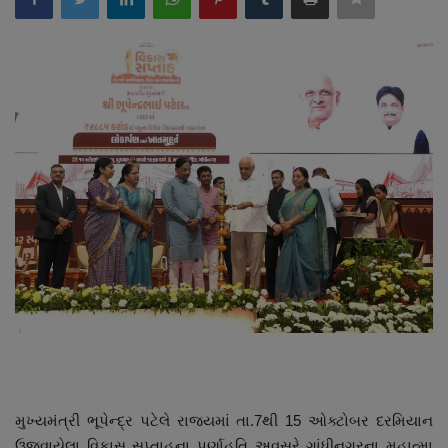
About Author
Contact
Dipotsav Special
આંતરરાષ્ટ્રીય
રાષ્ટ્રીય
ગુજરાત
જુનાગઢ
Support US
બજારના સમાચાર
મુખ્યમંત્રી ભૂપેન્દ્ર પટેલે રાજ્યમાં તા.7થી 15 ઓક્ટોબર દરમિયાન
ઉજવાયેલા વિકાસ સપ્તાહના પૂર્ણાહૂતિ અવસરે ગાંધીનગરના મહાત્મા