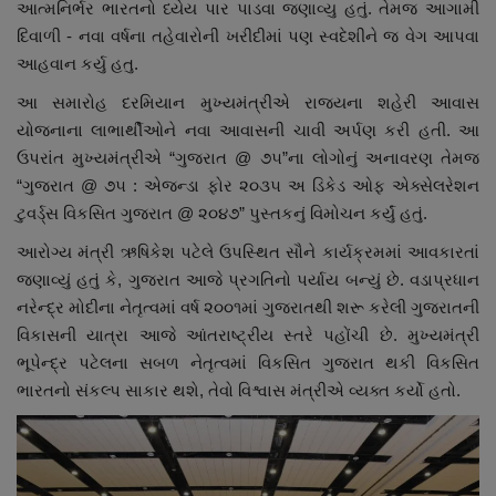
આત્મનિર્ભર ભારતનો ધ્યેય પાર પાડવા જણાવ્યુ હતું. તેમજ આગામી
દિવાળી - નવા વર્ષના તહેવારોની ખરીદીમાં પણ સ્વદેશીને જ વેગ આપવા
આહવાન કર્યુ હતુ.
આ સમારોહ દરમિયાન મુખ્યમંત્રીએ રાજ્યના શહેરી આવાસ
યોજનાના લાભાર્થીઓને નવા આવાસની ચાવી અર્પણ કરી હતી. આ
ઉપરાંત મુખ્યમંત્રીએ “ગુજરાત @ ૭૫”ના લોગોનું અનાવરણ તેમજ
“ગુજરાત @ ૭૫ : એજન્ડા ફોર ૨૦૩૫ અ ડિકેડ ઓફ એક્સેલરેશન
ટુવર્ડ્સ વિકસિત ગુજરાત @ ૨૦૪૭” પુસ્તકનું વિમોચન કર્યું હતું.
આરોગ્ય મંત્રી ઋષિકેશ પટેલે ઉપસ્થિત સૌને કાર્યક્રમમાં આવકારતાં
જણાવ્યું હતું કે, ગુજરાત આજે પ્રગતિનો પર્યાય બન્યું છે. વડાપ્રધાન
નરેન્દ્ર મોદીના નેતૃત્વમાં વર્ષ ૨૦૦૧માં ગુજરાતથી શરૂ કરેલી ગુજરાતની
વિકાસની યાત્રા આજે આંતરાષ્ટ્રીય સ્તરે પહોંચી છે. મુખ્યમંત્રી
ભૂપેન્દ્ર પટેલના સબળ નેતૃત્વમાં વિકસિત ગુજરાત થકી વિકસિત
ભારતનો સંકલ્પ સાકાર થશે, તેવો વિશ્વાસ મંત્રીએ વ્યક્ત કર્યો હતો.