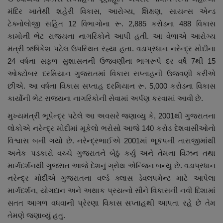
નાણાંકીય સમાચાર
મંદિર ખાતેથી શહેરી વિકાસ, આરોગ્ય, શિક્ષણ, સાયન્સ એન્ડ
ટેક્નોલોજી સહિત 12 વિભાગોના રૂ. 2,885 કરોડના 488 વિકાસ
સ્થાનિક સમાચાર
કામોની ભેટ રાજ્યના નાગરિકોને આપી હતી. આ વેળાએ આરોગ્ય
મંત્રી ઋષિકેશ પટેલ ઉપસ્થિત રહ્યા હતા. વડાપ્રધાન નરેન્દ્ર મોદીના
સ્પોર્ટ્સ
24 વર્ષના સફળ સુશાસનની ઉજવણીના ભાગરૂપે દર વર્ષે 7થી 15
ઓક્ટોબર દરમિયાન ગુજરાતમાં વિકાસ સપ્તાહની ઉજવણી કરીએ
છીએ. આ વર્ષના વિકાસ સપ્તાહ દરમિયાન રૂ. 5,000 કરોડના વિકાસ
રાશિફળ
કાર્યોની ભેટ રાજ્યના નાગરિકોની સેવામાં અર્પણ કરવામાં આવી છે.
ગુનાખોરી
મુખ્યમંત્રી ભૂપેન્દ્ર પટેલે આ અવસરે જણાવ્યુ કે, 2001થી ગુજરાતના
લોકોએ નરેન્દ્ર મોદીમાં મૂકેલો ભરોસો આજે 140 કરોડ દેશવાસીઓનો
બોલિવૂડ
વિશ્વાસ બની ગયો છે. નરેન્દ્રભાઈએ 2001માં ભૂકંપની તારાજીમાંથી
અનેક પડકારો વચ્ચે ગુજરાતને બેઠું કર્યુ અને તેમના વિઝન તથા
સ્વાસ્થ્ય
માર્ગદર્શનથી ગુજરાત આજે દેશનું ગ્રોથ એન્જિન બન્યું છે. વડાપ્રધાન
નરેન્દ્ર મોદીએ ગુજરાતના વર્લ્ડ ક્લાસ ડેવલપમેન્ટ માટે આપેલા
માર્ગદર્શન, યોગદાન અને અથાક પ્રયત્નો સૌને વિકાસની નવી દિશામાં
સતત આગળ વધવાની પ્રેરણા વિકાસ સપ્તાહથી આપતા રહે છે તેમ
તેમણે જણાવ્યું હતુ.