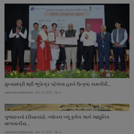
મુખ્યમંત્રી શ્રી ભૂપેન્દ્ર પટેલના હસ્તે ઉત્કૃષ્ઠ કામગીરી...
saurashtrabhoomi
Oct 14, 2025
0
ગુજરાતનો દરિયાકાંઠો: ગ્લોબલ બ્લૂ ફ્લેગ અને આધુનિક
માળખાકીય...
saurashtrabhoomi
Dec 10, 2025
0