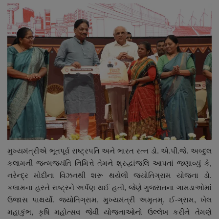
મુખ્યમંત્રીએ ભૂતપૂર્વ રાષ્ટ્રપતિ અને ભારત રત્ન ડો. એ.પી.જે. અબ્દુલ
કલામની જન્મજયંતિ નિમિત્તે તેમને શ્રદ્ધાંજલિ આપતાં જણાવ્યું કે,
નરેન્દ્ર મોદીના વિઝનથી શરૂ થયેલી જ્યોતિગ્રામ યોજના ડો.
કલામના હસ્તે રાષ્ટ્રને અર્પણ થઈ હતી, જેણે ગુજરાતના ગામડાઓમાં
ઉજાસ પાથર્યો. જ્યોતિગ્રામ, મુખ્યમંત્રી અમૃતમ્, ઈ-ગ્રામ, ખેલ
મહાકુંભ, કૃષિ મહોત્સવ જેવી યોજનાઓનો ઉલ્લેખ કરીને તેમણે