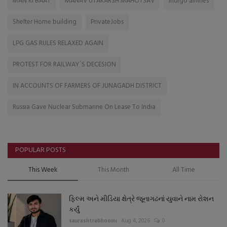
MAN KI BAAT
MANAV UTAKARSH MAHOTSAV
Indigo airlines
Shelter Home building
PrivateJobs
LPG GAS RULES RELAXED AGAIN
PROTEST FOR RAILWAY`S DECESION
IN ACCOUNTS OF FARMERS OF JUNAGADH DISTRICT
Russia Gave Nuclear Submarine On Lease To India
POPULAR POSTS
This Week
This Month
All Time
ફિલ્મ અને મીડિયા ક્ષેત્રે જૂનાગઢનાં યુવાને નામ રોશન
કર્યું
saurashtrabhoomi
Aug 4, 2026
0