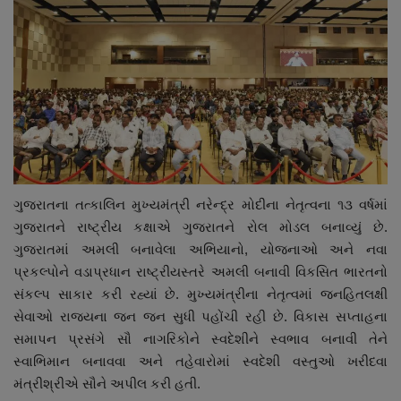
ગુજરાતના તત્કાલિન મુખ્યમંત્રી નરેન્દ્ર મોદીના નેતૃત્વના ૧૩ વર્ષમાં
ગુજરાતને રાષ્ટ્રીય કક્ષાએ ગુજરાતને રોલ મોડલ બનાવ્યું છે.
ગુજરાતમાં અમલી બનાવેલા અભિયાનો, યોજનાઓ અને નવા
પ્રકલ્પોને વડાપ્રધાન રાષ્ટ્રીયસ્તરે અમલી બનાવી વિકસિત ભારતનો
સંકલ્પ સાકાર કરી રહ્યાં છે. મુખ્યમંત્રીના નેતૃત્વમાં જનહિતલક્ષી
સેવાઓ રાજ્યના જન જન સુધી પહોંચી રહી છે. વિકાસ સપ્તાહના
સમાપન પ્રસંગે સૌ નાગરિકોને સ્વદેશીને સ્વભાવ બનાવી તેને
સ્વાભિમાન બનાવવા અને તહેવારોમાં સ્વદેશી વસ્તુઓ ખરીદવા
મંત્રીશ્રીએ સૌને અપીલ કરી હતી.