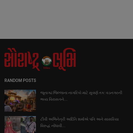
RANDOM POSTS
જૂનાગઢ જિલ્લાના નાગરિકો માટે સુવર્ણ તક: વડનગરની
ભવ્ય વિરાસતને...
ટીવી અભિનેત્રી અદિતિ શર્માએ પતિ અને સાસરિયા
વિરુદ્ધ નોંધાવી...