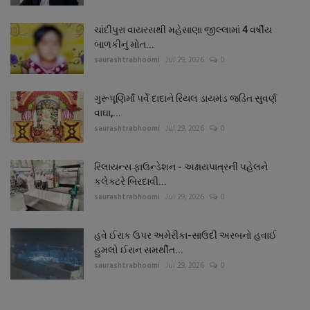
ચાંદીપુરા વાયરસથી મહેસાણા જીલ્લામાં 4 વર્ષીય
બાળકીનું મોત...
saurashtrabhoomi
Jul 29, 2026
0
ગુરૂપૂણિર્માં પર્વે દાદાને રિયલ ડાયમંડ જડિત સુવર્ણ
વાઘા,...
saurashtrabhoomi
Jul 29, 2026
0
રિલાયન્સ ફાઉન્ડેશન - અક્ષયપાત્રની પહેલને
કલેક્ટરે બિરદાવી...
saurashtrabhoomi
Jul 29, 2026
0
હવે ઈરાક ઉપર અમેરીકા-સાઉદી અરબનો હવાઈ
હુમલો ઈરાન સમર્થીત...
saurashtrabhoomi
Jul 29, 2026
0