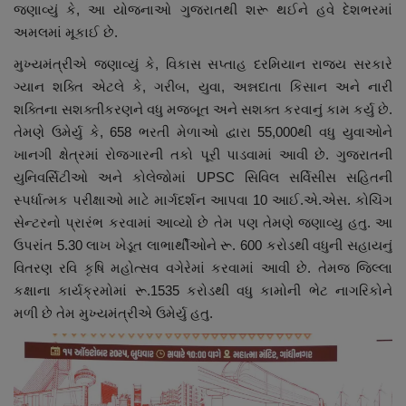
જણાવ્યું કે, આ યોજનાઓ ગુજરાતથી શરૂ થઈને હવે દેશભરમાં
અમલમાં મૂકાઈ છે.
મુખ્યમંત્રીએ જણાવ્યું કે, વિકાસ સપ્તાહ દરમિયાન રાજ્ય સરકારે
ગ્યાન શક્તિ એટલે કે, ગરીબ, યુવા, અન્નદાતા કિસાન અને નારી
શક્તિના સશક્તીકરણને વધુ મજબૂત અને સશક્ત કરવાનું કામ કર્યુ છે.
તેમણે ઉમેર્યુ કે, 658 ભરતી મેળાઓ દ્વારા 55,000થી વધુ યુવાઓને
ખાનગી ક્ષેત્રમાં રોજગારની તકો પૂરી પાડવામાં આવી છે. ગુજરાતની
યુનિવર્સિટીઓ અને કોલેજોમાં UPSC સિવિલ સર્વિસીસ સહિતની
સ્પર્ધાત્મક પરીક્ષાઓ માટે માર્ગદર્શન આપવા 10 આઈ.એ.એસ. કોચિંગ
સેન્ટરનો પ્રારંભ કરવામાં આવ્યો છે તેમ પણ તેમણે જણાવ્યુ હતુ. આ
ઉપરાંત 5.30 લાખ ખેડૂત લાભાર્થીઓને રૂ. 600 કરોડથી વધુની સહાયનું
વિતરણ રવિ કૃષિ મહોત્સવ વગેરેમાં કરવામાં આવી છે. તેમજ જિલ્લા
કક્ષાના કાર્યક્રમોમાં રૂ.1535 કરોડથી વધુ કામોની ભેટ નાગરિકોને
મળી છે તેમ મુખ્યમંત્રીએ ઉમેર્યુ હતુ.