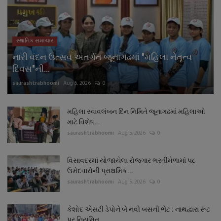
સ્થાનિક સમાચાર
નારી વંદન ઉત્સવ અંતર્ગત જૂનાગઢમાં "મહિલા નેતૃત્વ
દિવસ"ની...
saurashtrabhoomi
Aug 5, 2026
0
મહિલા સ્વાવલંબન દિન નિમિતે જૂનાગઢમાં મહિલાઓ
માટે વિશેષ...
saurashtrabhoomi
Aug 5, 2026
0
વિસાવદરમાં યોજાયેલા રોજગાર ભરતીમેળામાં ૫૮
ઉમેદવારોની પ્રાથમિક...
saurashtrabhoomi
Aug 5, 2026
0
કેશોદ એસટી ડેપોને બે નવી બસની ભેટ : નાથદ્વારા રૂટ
પર નિયમિત...