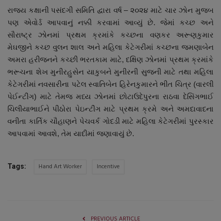
રાજ્ય કક્ષાની પસંદગી સમિતિ દ્વારા વર્ષ – ૨૦૨૪ માટે ચાર ઝોન મુજબ
પણ એવોર્ડ આપવાનું નક્કી કરવામાં આવ્યું છે. જેમાં કચ્છ અને
સૌરાષ્ટ્ર ઝોનમાં પ્રથમ ક્રમાંકે કચ્છના વણકર અરૂણકુમાર
મેઘજીને કચ્છ વુલન શાલ અને મહિલા કેટેગરીમાં કચ્છના જમણાબેન
અમરા હરીજનને કચ્છી ભરતકામ માટે, દક્ષિણ ઝોનમાં પ્રથમ ક્રમાંકે
ભરૂચના શેખ મુનીરહુસેન યાકુબને મુનીરની સુજની માટે તથા મહિલા
કેટેગરીમાં નવસારીના પટેલ સ્વાતિબેન હિરેનકુમારને ભીત ચિત્ર (વારલી
પેઈન્ટીંગ) માટે તેમજ મધ્ય ઝોનમાં છોટાઉદેપુરના રાઠવા દેસિંગભાઈ
ચિલીયાભાઈને પીઠોરા પેઇન્ટીંગ માટે પ્રથમ ક્રમે અને અમદાવાદના
વનીતા કાર્તિક ચૌહાણને પેચવર્ક ગોદડી માટે મહિલા કેટેગરીમાં પુરસ્કાર
આપવામાં આવશે, તેમ યાદીમાં જણાવાયું છે.
Hand Art Worker
Incentive
Tags:
PREVIOUS ARTICLE