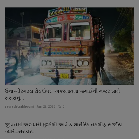
ઉના-ગીરગઢડા રોડ ઉપર અકસ્માતમાં જમાઈની નજર સામે
સસરાનું...
saurashtrabhoomi
Jun 23, 2026
0
જીવનમાં અણધારી મુશ્કેલી આવે કે શારીરિક તકલીફ સર્જાય
ત્યારે...સરકાર...