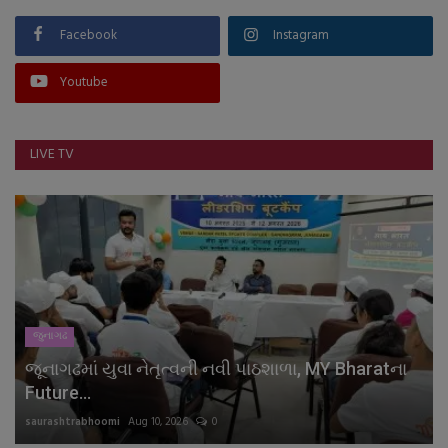
Facebook
Instagram
Youtube
LIVE TV
જુનાગઢ
જૂનાગઢમાં યુવા નેતૃત્વની નવી પાઠશાળા, MY Bharatના
Future...
saurashtrabhoomi
Aug 10, 2026
0