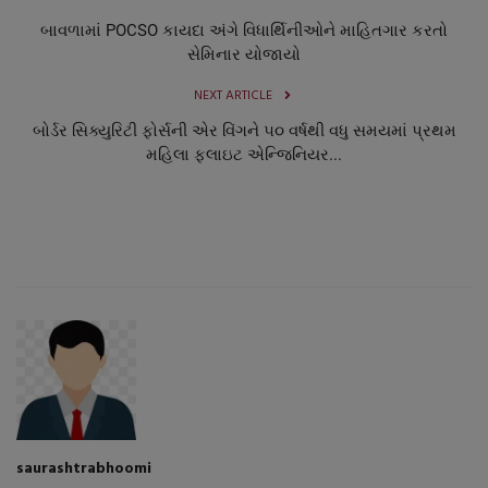
બાવળામાં POCSO કાયદા અંગે વિધાર્થિનીઓને માહિતગાર કરતો
સેમિનાર યોજાયો
NEXT ARTICLE
બોર્ડર સિક્યુરિટી ફોર્સની એર વિંગને ૫૦ વર્ષથી વધુ સમયમાં પ્રથમ
મહિલા ફ્લાઇટ એન્જિનિયર...
saurashtrabhoomi