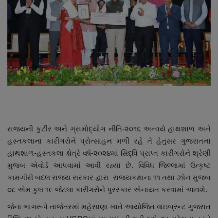
About Author
Contact
Dipotsav Special
આંતરરાષ્ટ્રીય
રાષ્ટ્રીય
ગુજરાત
રાજ્યની કુટીર અને ગ્રામોદ્યોગ નીતિ-૨૦૧૬ અન્વયે હાથશાળ અને
હસ્તકલાના કારીગરોને પ્રોત્સાહન મળી રહે તે હેતુસર ગુજરાતના
હાથશાળ-હસ્તકલા ક્ષેત્રે વર્ષ-૨૦૨૪માં સિદ્ધિ પ્રાપ્ત કારીગરોને શ્રેણી
જુનાગઢ
મુજબ એવોર્ડ આપવામાં આવી રહ્યા છે. વિવિધ જિલ્લામાં ઉત્કૃષ્ટ
કામગીરી બદલ રાજ્ય સરકાર દ્વારા રાજ્યકક્ષાના ૧૧ તથા ઝોન મુજબ
Support US
૦૮ એમ કુલ ૧૯ જેટલા કારીગરોને પુરસ્કાર એનાયત કરવામાં આવશે.
બજારના સમાચાર
જેના ભાગરૂપે તાજેતરમાં મહેસાણા ખાતે આયોજિત વાઇબ્રન્ટ ગુજરાત