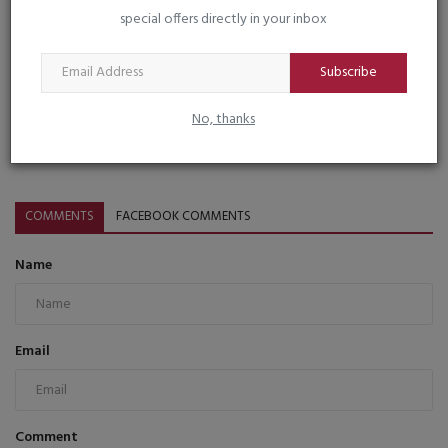
special offers directly in your inbox
Subscribe
કવિ કાગનાં જીવનદર્શન પર આધારિત પુસ્તક "વાણી તો અમરત
No, thanks
વદાં"નું...
saurashtrabhoomi
Feb 19, 2026
0
COMMENTS
FACEBOOK COMMENTS
Name
Email
Comment