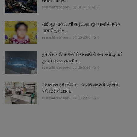
સેનેટમાં માત્ર...
saurashtrabhoomi
Jul 31, 2026
0
ચાંદીપુરા વાયરસથી મહેસાણા જીલ્લામાં 4 વર્ષીય
બાળકીનું મોત...
saurashtrabhoomi
Jul 29, 2026
0
હવે ઈરાક ઉપર અમેરીકા-સાઉદી અરબનો હવાઈ
હુમલો ઈરાન સમર્થીત...
saurashtrabhoomi
Jul 29, 2026
0
રિલાયન્સ ફાઉન્ડેશન - અક્ષયપાત્રની પહેલને
કલેક્ટરે બિરદાવી...
saurashtrabhoomi
Jul 29, 2026
0