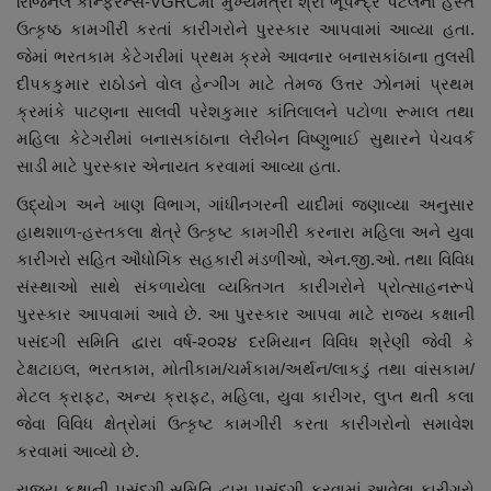
રિજિનલ કોન્ફરન્સ-VGRCમાં મુખ્યમંત્રી શ્રી ભૂપેન્દ્ર પટેલના હસ્તે
નાણાંકીય સમાચાર
ઉત્કૃષ્ઠ કામગીરી કરતાં કારીગરોને પુરસ્કાર આપવામાં આવ્યા હતા.
જેમાં ભરતકામ કેટેગરીમાં પ્રથમ ક્રમે આવનાર બનાસકાંઠાના તુલસી
સ્થાનિક સમાચાર
દીપકકુમાર રાઠોડને વોલ હેન્ગીંગ માટે તેમજ ઉત્તર ઝોનમાં પ્રથમ
ક્રમાંકે પાટણના સાલવી પરેશકુમાર કાંતિલાલને પટોળા રૂમાલ તથા
સ્પોર્ટ્સ
મહિલા કેટેગરીમાં બનાસકાંઠાના લેરીબેન વિષ્ણુભાઈ સુથારને પેચવર્ક
સાડી માટે પુરસ્કાર એનાયત કરવામાં આવ્યા હતા.
રાશિફળ
ઉદ્યોગ અને ખાણ વિભાગ, ગાંધીનગરની યાદીમાં જણાવ્યા અનુસાર
હાથશાળ-હસ્તકલા ક્ષેત્રે ઉત્કૃષ્ટ કામગીરી કરનારા મહિલા અને યુવા
ગુનાખોરી
કારીગરો સહિત ઔધોગિક સહકારી મંડળીઓ, એન.જી.ઓ. તથા વિવિધ
સંસ્થાઓ સાથે સંકળાયેલા વ્યક્તિગત કારીગરોને પ્રોત્સાહનરૂપે
બોલિવૂડ
પુરસ્કાર આપવામાં આવે છે. આ પુરસ્કાર આપવા માટે રાજ્ય કક્ષાની
પસંદગી સમિતિ દ્વારા વર્ષ-૨૦૨૪ દરમિયાન વિવિધ શ્રેણી જેવી કે
સ્વાસ્થ્ય
ટેક્ષટાઇલ, ભરતકામ, મોતીકામ/ચર્મકામ/અર્થન/લાકડું તથા વાંસકામ/
મેટલ ક્રાફ્ટ, અન્ય ક્રાફ્ટ, મહિલા, યુવા કારીગર, લુપ્ત થતી કલા
જેવા વિવિધ ક્ષેત્રોમાં ઉત્કૃષ્ટ કામગીરી કરતા કારીગરોનો સમાવેશ
કરવામાં આવ્યો છે.
રાજ્ય કક્ષાની પસંદગી સમિતિ દ્વારા પસંદગી કરવામાં આવેલા કારીગરો