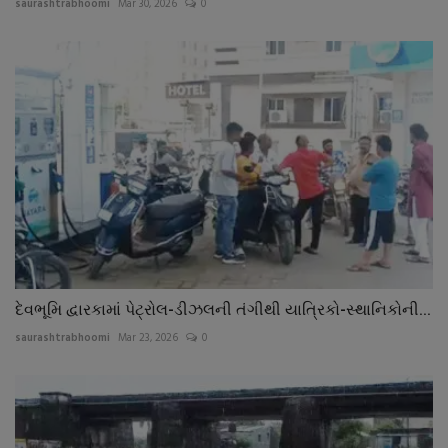
saurashtrabhoomi
Mar 30, 2026
0
દેવભૂમિ દ્વારકામાં પેટ્રોલ-ડીઝલની તંગીથી યાત્રિકો-સ્થાનિકોની...
saurashtrabhoomi
Mar 23, 2026
0