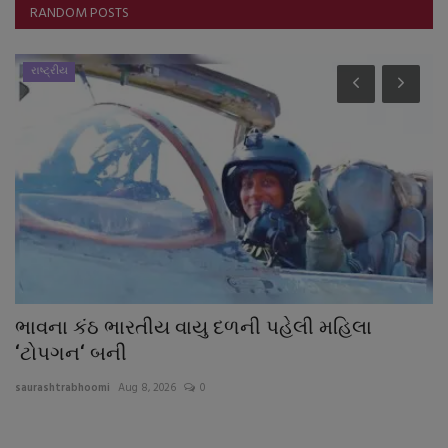
RANDOM POSTS
રાષ્ટ્રીય
ભાવના કંઠ ભારતીય વાયુ દળની પહેલી મહિલા
મ
‘ટોપગન‘ બની
ક
saurashtrabhoomi
Aug 8, 2026
0
sa
ંગે
શા
ઉણ