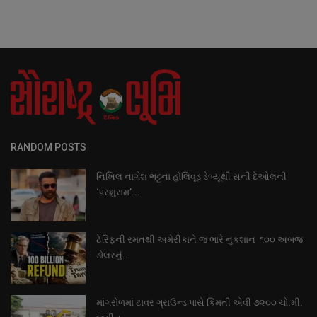
RANDOM POSTS
નિખિલ નાગેશ ભટ્ટના હોલિવૂડ ડેબ્યૂથી સની દેઓલની
‘પરશુરામ’...
ટેરિફની રમતથી અમેરીકાને જ ભારે નુકશાન ૧૦૦ અબજ
ડોલરનું...
માંગરોળમાં ટાવર ગ્રાઉન્ડ પાસે કિંમતી એવી ૭૨૦૦ ચો.મી.