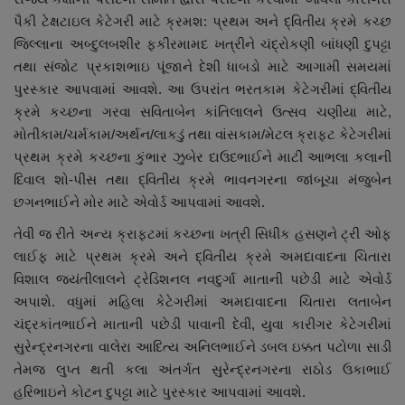
પૈકી ટેક્ષટાઇલ કેટેગરી માટે ક્રમશ: પ્રથમ અને દ્વિતીય ક્રમે કચ્છ
જિલ્લાના અબ્દુલબશીર ફકીરમામદ ખત્રીને ચંદ્રોકણી બાંધણી દુપટ્ટા
તથા સંજોટ પ્રકાશભાઇ પૂંજાને દેશી ધાબડો માટે આગામી સમયમાં
પુરસ્કાર આપવામાં આવશે. આ ઉપરાંત ભરતકામ કેટેગરીમાં દ્વિતીય
ક્રમે કચ્છના ગરવા સવિતાબેન કાંતિલાલને ઉત્સવ ચણીયા માટે,
મોતીકામ/ચર્મકામ/અર્થન/લાકડું તથા વાંસકામ/મેટલ ક્રાફ્ટ કેટેગરીમાં
પ્રથમ ક્રમે કચ્છના કુંભાર ઝુબેર દાઉદભાઈને માટી આભલા કલાની
દિવાલ શો-પીસ તથા દ્વિતીય ક્રમે ભાવનગરના જાંબૂચા મંજુબેન
છગનભાઈને મોર માટે એવોર્ડ આપવામાં આવશે.
તેવી જ રીતે અન્ય ક્રાફ્ટમાં કચ્છના ખત્રી સિધીક હસણને ટ્રી ઓફ
લાઈફ માટે પ્રથમ ક્રમે અને દ્વિતીય ક્રમે અમદાવાદના ચિતારા
વિશાલ જયંતીલાલને ટ્રેડિશનલ નવદુર્ગા માતાની પછેડી માટે એવોર્ડ
અપાશે. વધુમાં મહિલા કેટેગરીમાં અમદાવાદના ચિતારા લતાબેન
ચંદ્રકાંતભાઈને માતાની પછેડી પાવાની દેવી, યુવા કારીગર કેટેગરીમાં
સુરેન્દ્રનગરના વાલેરા આદિત્ય અનિલભાઈને ડબલ ઇક્કત પટોળા સાડી
તેમજ લુપ્ત થતી કલા અંતર્ગત સુરેન્દ્રનગરના રાઠોડ ઉકાભાઈ
હરિભાઇને કોટન દુપટ્ટા માટે પુરસ્કાર આપવામાં આવશે.