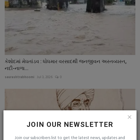
કેશોદમાં મેઘતાંડવ : ધોધમાર વરસાદથી જનજીવન અસ્તવ્યસ્ત,
નદી-નાળા...
saurashtrabhoomi
Jul 3, 2026
0
JOIN OUR NEWSLETTER
Join our subscribers list to get the latest news, updates and