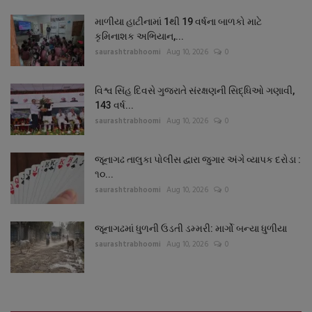
માળીયા હાટીનામાં 1થી 19 વર્ષના બાળકો માટે
કૃમિનાશક અભિયાન,...
saurashtrabhoomi
Aug 10, 2026
0
વિશ્વ સિંહ દિવસે ગુજરાતે સંરક્ષણની સિદ્ધિઓ ગણાવી,
143 વર્ષ...
saurashtrabhoomi
Aug 10, 2026
0
જૂનાગઢ તાલુકા પોલીસ દ્વારા જુગાર અંગે વ્યાપક દરોડા :
૧૦...
saurashtrabhoomi
Aug 10, 2026
0
જૂનાગઢમાં ધુળની ઉડતી ડમ્મરી: માર્ગો બન્યા ધુળીયા
saurashtrabhoomi
Aug 10, 2026
0