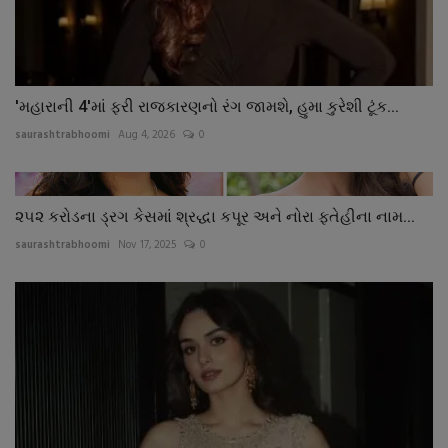
'મહારાની 4'માં ફરી રાજકારણનો રંગ જામશે, હુમા કુરેશી ટૂંક...
saurashtrabhoomi
Aug 4, 2026
0
૨૫૨ કરોડના ડ્રગ કેસમાં શ્રદ્ધા કપૂર અને નોરા ફતેહીના નામ...
saurashtrabhoomi
Nov 17, 2025
0