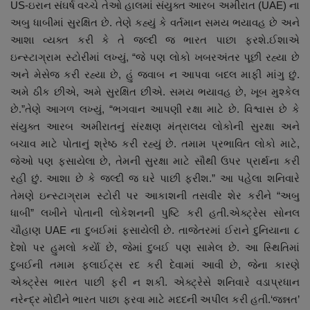
US-ઇરાન સંઘર્ષ વચ્ચે તેઓ હાલમાં સંયુક્ત આરબ અમીરાત (UAE) ના
નાણાંકીય સમાચાર
અબુ ધાબીમાં સુરક્ષિત છે. તેણે કહ્યું કે વર્તમાન સમય ભયાવહ છે અને
આશા વ્યક્ત કરી કે તે જલ્દી જ ભારત પાછા ફરશે.ઈશાએ
સ્થાનિક સમાચાર
ઇન્સ્ટાગ્રામ સ્ટોરીમાં લખ્યું, “જે પણ લોકો ખબરઅંતર પૂછી રહ્યા છે
અને મેસેજ કરી રહ્યા છે, હું જવાબ ન આપવા બદલ માફી માંગુ છું.
સ્પોર્ટ્સ
અમે ઠીક છીએ, અમે સુરક્ષિત છીએ. સમય ભયાવહ છે, ખૂબ મુશ્કેલ
છે.”તેણે આગળ લખ્યું, “ભગવાન આપણી રક્ષા માટે છે. વિશ્વાસ છે કે
રાશિફળ
સંયુક્ત આરબ અમીરાતનું સંરક્ષણ મંત્રાલય લોકોની સુરક્ષા અને
બચાવ માટે પોતાનું શ્રેષ્ઠ કરી રહ્યું છે. તમામ પ્રભાવિત લોકો માટે,
ગુનાખોરી
જેઓ પણ ફસાયેલા છે, તેમની સુરક્ષા માટે સૌથી ઉપર પ્રાર્થના કરી
રહી છું. આશા છે કે જલ્દી જ ઘરે પાછી ફરીશ.” આ પહેલા શનિવારે
બોલિવૂડ
તેમણે ઇન્સ્ટાગ્રામ સ્ટોરી પર આકાશની તસવીર શેર કરીને “અબુ
ધાબી” લખીને પોતાની લોકેશનની પુષ્ટિ કરી હતી.એક્ટ્રેસ સોનલ
સ્વાસ્થ્ય
ચૌહાણ UAE ના દુબઈમાં ફસાયેલી છે. તાજેતરમાં ઈરાને દુનિયાના ૮
દેશો પર હુમલો કર્યાે છે, જેમાં દુબઈ પણ સામેલ છે. આ સ્થિતિમાં
દુબઈની તમામ ફ્લાઈટ્સ રદ કરી દેવામાં આવી છે, જેના કારણે
એક્ટ્રેસ ભારત પાછી ફરી ન શકી. એક્ટ્રેસે શનિવારે વડાપ્રધાન
નરેન્દ્ર મોદીને ભારત પાછા ફરવા માટે મદદની અપીલ કરી હતી.‘જન્નત’