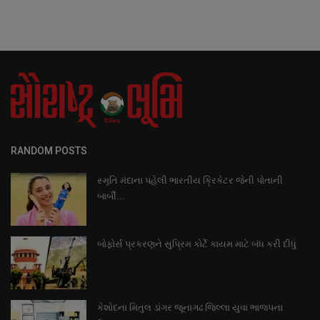
RANDOM POSTS
સ્મૃતિ મંદાના પહેલી ભારતીય ક્રિકેટર જેની પોતાની
બાર્બી...
બોફોર્સ પ્રકરણને સુપ્રિમ કોર્ટે કાયમ માટે બંધ કરી દીધું
કેશોદના મિતુલ ડાંગર જૂનાગઢ જિલ્લા યુવા ભાજપના