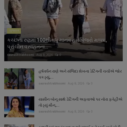
ગુજરાત
કચ્છના રણમાં 100થી વધુ માનવ હાડપિંજરો મળ્યા,
પ્રાચીન વસાહતના...
saurashtrabhoomi
Aug 8, 2026
0
હર્ષવર્ધન રાણે અને સંજિદા શેખના ડેટિંગની ચર્ચાએ જોર
પકડ્યું,...
saurashtrabhoomi
Aug 8, 2026
0
યાસીન બોનૂ સાથે ડેટિંગની અફવાઓ પર નોરા ફતેહીએ
તોડ્યું મૌન,...
saurashtrabhoomi
Aug 8, 2026
0