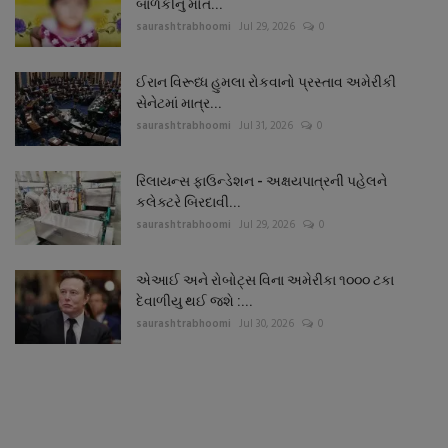
બાળકીનું મોત...
saurashtrabhoomi
Jul 29, 2026
0
ઈરાન વિરૂધ્ધ હુમલા રોકવાનો પ્રસ્તાવ અમેરીકી
સેનેટમાં માત્ર...
saurashtrabhoomi
Jul 31, 2026
0
રિલાયન્સ ફાઉન્ડેશન - અક્ષયપાત્રની પહેલને
કલેક્ટરે બિરદાવી...
saurashtrabhoomi
Jul 29, 2026
0
એઆઈ અને રોબોટ્સ વિના અમેરીકા ૧૦૦૦ ટકા
દેવાળીયુ થઈ જશે :...
saurashtrabhoomi
Jul 30, 2026
0