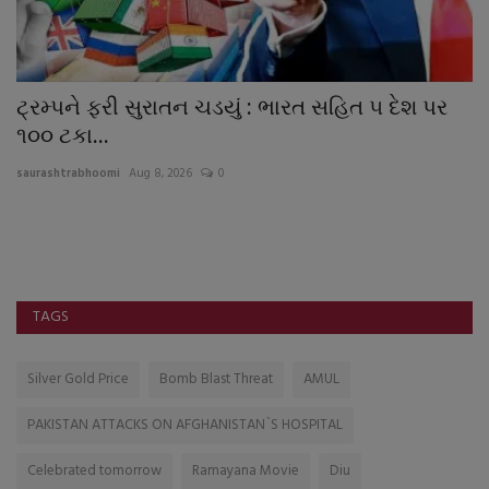
ટ્રમ્પને ફરી સુરાતન ચડયું : ભારત સહિત ૫ દેશ પર
જ
૧૦૦ ટકા...
ચ
saurashtrabhoomi
Aug 8, 2026
0
sa
TAGS
Silver Gold Price
Bomb Blast Threat
AMUL
PAKISTAN ATTACKS ON AFGHANISTAN`S HOSPITAL
Celebrated tomorrow
Ramayana Movie
Diu