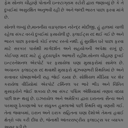
ફેમ સોનલ ચૌહાણે પોતાની ઇન્સ્ટાગ્રામ સ્ટોરી દ્વારા જણાવ્યું છે કે તે
દુબઈમાં અસુરક્ષિત અનુભવી રહી છે અને જલ્દી ભારત પાછા ફરવા માંગે
છે.
સોનલે લખ્યું છે,માનનીય વડાપ્રધાન નરેન્દ્ર મોદીજી, હું હાલમાં ચાલી
રહેલા સંકટ વચ્ચે દુબઈમાં ફસાયેલી છું. ફ્લાઈટ્સ રદ થઈ ગઈ છે અને
ભારત પાછા ફરવાનો કોઈ સ્પષ્ટ રસ્તો નથી. હું સુરક્ષિત ઘરે પાછા ફરવા
માટે સરકાર પાસેથી માર્ગદર્શન અને સહયોગની અપેક્ષા રાખું છું.
કોઈપણ મદદ માટે હું હૃદયપૂર્વક આભારી રહીશ.સોનલ ચૌહાણ દુબઈ
ઇન્ટરનેશનલ એરપોર્ટ પર ફસાયેલા ઘણા મુસાફરોમાં સામેલ છે.
અચાનક ફ્લાઇટ્સ રદ થવાથી મુસાફરો મૂંઝવણભરી સ્થિતિમાં છે અને
સત્તાવાર ઘોષણાઓની રાહ જાેઈ રહ્યા છે. સોશિયલ મીડિયા પર શેર
કરાયેલા વીડિયોમાં એરપોર્ટ ટર્મિનલ પર ભારે ભીડ અને ચિંતિત
મુસાફરોને જાેઈ શકાય છે.આ સંકટ પશ્ચિમ એશિયામાં તણાવ વધ્યા
પછી શરૂ થયું છે. ઇઝરાયેલ અને અમેરિકા દ્વારા ઇરાનના સૈન્ય અને
પરમાણુ ઠેકાણાઓ પર સંયુક્ત હુમલાઓ પછી સ્થિતિ વધુ વણસી ગઈ.
તેના જવાબમાં, ઇરાન અને ઇરાક સહિતના ઘણા દેશોએ તેમના હવાઈ
ક્ષેત્રો બંધ કરી દીધા છે, જેનાથી આંતરરાષ્ટ્રીય ફ્લાઇટ્સ પર વ્યાપક
અસર પડી છે.