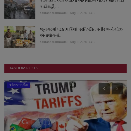
કાશ્મીરમાં આતંકવાદના ઓનલાઈન નેટવર્ક સામે મોટી
કાર્યવાહી,...
saurashtrabhoomi
Aug 8, 2026
0
જૂનાગઢમાં ૫૮૪.૫ કિલો પ્રતિબંધિત પનીર અને ચીઝ
એનાલોગનાં...
saurashtrabhoomi
Aug 8, 2026
0
RANDOM POSTS
આંતરરાષ્ટ્રીય