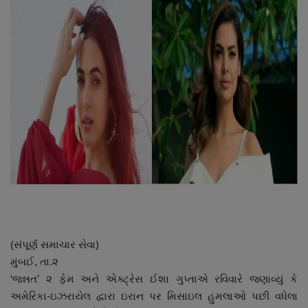
About Author
Contact
Dipotsav Special
આંતરરાષ્ટ્રીય
રાષ્ટ્રીય
ગુજરાત
જુનાગઢ
(સંપૂર્ણ સમાચાર સેવા)
Support US
મુંબઈ, તા.૨
‘જન્નત’ ૨ ફેમ અને એક્ટ્રેસ ઈશા ગુપ્તાએ રવિવારે જણાવ્યું કે
બજારના સમાચાર
અમેરિકા-ઇઝરાયેલ દ્વારા ઇરાન પર મિસાઇલ હુમલાઓ પછી વધેલા