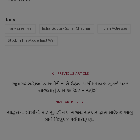
Tags:
Iran–Israel war
Esha Gupta - Sonal Chauhan
Indian Actresses
Stuck In The Middle East War
PREVIOUS ARTICLE
જૂનાગઢ શહેરમાં કામગીરી સામે ઉઠ્યા ગંભીર સવાલ ભૂગર્ભ ગટર
યોજનાનું કામ આડેધડ – રહીશો...
NEXT ARTICLE
સાહસના શોખીનો માટે સુવર્ણ તક: રાજ્ય સરકાર દ્વારા માઉન્ટ આબુ
ખાતે નિ:શુલ્ક પર્વતારોહણ...