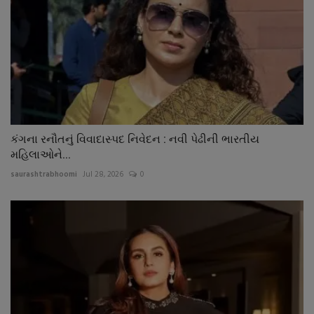
કંગના રનૌતનું વિવાદાસ્પદ નિવેદન : નવી પેઢીની ભારતીય
મહિલાઓને...
saurashtrabhoomi
Jul 28, 2026
0