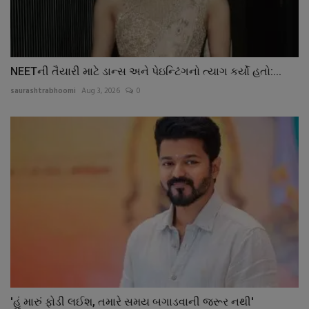
NEETની તૈયારી માટે ડાન્સ અને પેઇન્ટિંગનો ત્યાગ કર્યો હતો:...
saurashtrabhoomi
Aug 3, 2026
0
'હું મારું ફોડી લઈશ, તમારે સમય બગાડવાની જરૂર નથી'