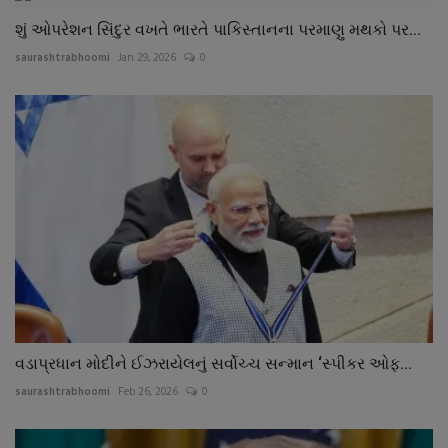
શું ઓપરેશન સિંદુર વખતે ભારતે પાકિસ્તાનના પરમાણુ મથકો પર...
saurashtrabhoomi
Jan 29, 2026
0
વડાપ્રધાન મોદીને ઈઝરાયેલનું સર્વોચ્ચ સન્માન ‘સ્પીકર ઓફ...
saurashtrabhoomi
Feb 26, 2026
0