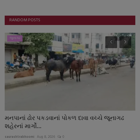
RANDOM POSTS
જુનાગઢ
મનપાનાં ઢોર પકડવાનાં પોકળ દાવા વચ્ચે જૂનાગઢ
જ
શહેરનાં માર્ગો...
વૃ
saurashtrabhoomi
Aug 8, 2026
0
sa