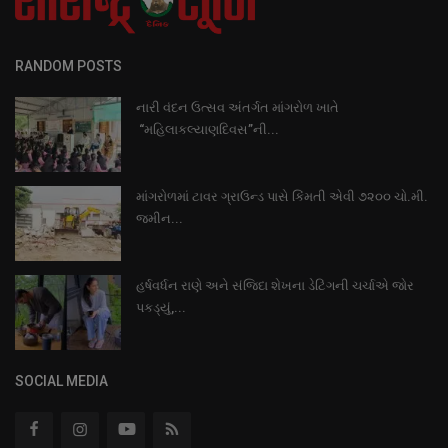
RANDOM POSTS
નારી વંદન ઉત્સવ અંતર્ગત માંગરોળ ખાતે
“મહિલાકલ્યાણદિવસ”ની...
માંગરોળમાં ટાવર ગ્રાઉન્ડ પાસે કિંમતી એવી ૭૨૦૦ ચો.મી.
જમીન...
હર્ષવર્ધન રાણે અને સંજિદા શેખના ડેટિંગની ચર્ચાએ જોર
પકડ્યું,...
SOCIAL MEDIA