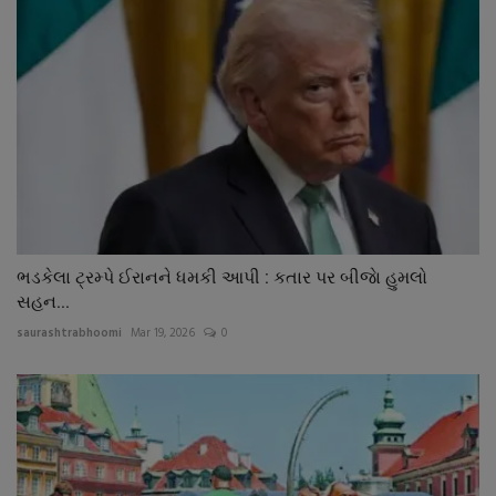
ભડકેલા ટ્રમ્પે ઈરાનને ધમકી આપી : કતાર પર બીજાે હુમલો
સહન...
saurashtrabhoomi
Mar 19, 2026
0