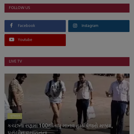
FOLLOW US
Facebook
Instagram
Youtube
LIVE TV
ગુજરાત
કચ્છના રણમાં 100થી વધુ માનવ હાડપિંજરો મળ્યા,
પ્રાચીન વસાહતના...