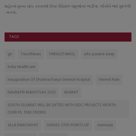
શહેરનાં મુખ્ય ચોક, રસ્તાઓ ઉપર રેઢિયાળ પશુઓનાં અડીંગા : લોકોને ભારે મુશ્કેલી
: મનપા...
TAGS
gir
TravelNews
PARACETAMOL
who passed away
India Healthcare
Inauguration Of Shankracharya General Hospital
Interest Rate
NAVRATRI MAHOTSAV 2025
BHARAT
SOUTH GUJARAT WILL BE GIFTED WITH GIDC PROJECTS WORTH
OVER RS. 1063 CRORES
JILLA PANCHAYAT
SENSEX 2700 POINTS UP
narmada