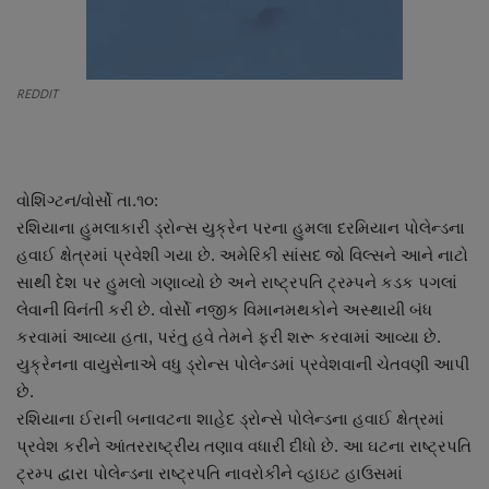
About Author
Contact
REDDIT
Dipotsav Special
આંતરરાષ્ટ્રીય
વોશિંગ્ટન/વોર્સો તા.૧૦:
રશિયાના હુમલાકારી ડ્રોન્સ યુક્રેન પરના હુમલા દરમિયાન પોલેન્ડના
રાષ્ટ્રીય
હવાઈ ક્ષેત્રમાં પ્રવેશી ગયા છે. અમેરિકી સાંસદ જો વિલ્સને આને નાટો
સાથી દેશ પર હુમલો ગણાવ્યો છે અને રાષ્ટ્રપતિ ટ્રમ્પને કડક પગલાં
ગુજરાત
લેવાની વિનંતી કરી છે. વોર્સો નજીક વિમાનમથકોને અસ્થાયી બંધ
કરવામાં આવ્યા હતા, પરંતુ હવે તેમને ફરી શરૂ કરવામાં આવ્યા છે.
જુનાગઢ
યુક્રેનના વાયુસેનાએ વધુ ડ્રોન્સ પોલેન્ડમાં પ્રવેશવાની ચેતવણી આપી
છે.
Support US
રશિયાના ઈરાની બનાવટના શાહેદ ડ્રોન્સે પોલેન્ડના હવાઈ ક્ષેત્રમાં
પ્રવેશ કરીને આંતરરાષ્ટ્રીય તણાવ વધારી દીધો છે. આ ઘટના રાષ્ટ્રપતિ
બજારના સમાચાર
ટ્રમ્પ દ્વારા પોલેન્ડના રાષ્ટ્રપતિ નાવરોકીને વ્હાઇટ હાઉસમાં