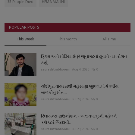
35 People Died
HEMA MALINI
POPULAR POSTS
This Week
This Month
All Time
ફિલ્મ અને મીડિયા ક્ષેત્રે જૂનાગઢનાં યુવાને નામ રોશન
કર્યું
saurashtrabhoomi
Aug 4, 2026
0
ચાંદીપુરા વાયરસથી મહેસાણા જીલ્લામાં 4 વર્ષીય
બાળકીનું મોત...
saurashtrabhoomi
Jul 29, 2026
0
રિલાયન્સ ફાઉન્ડેશન - અક્ષયપાત્રની પહેલને
કલેક્ટરે બિરદાવી...
saurashtrabhoomi
Jul 29, 2026
0