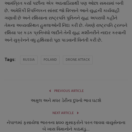
આમંત્રિત કર્યા પછીના એક અઠવાડિયાથી પણ ઓછા સમયમાં બની
નાણાંકીય સમાચાર
છે. અમેરિકી રિપબ્લિકન સાંસદ જો વિલ્સને આને યુદ્ધની કાર્યવાહી
ગણાવી છે અને રશિયાના રાષ્ટ્રપતિ પુતિનને યુદ્ધ અપરાધી કહીને
સ્થાનિક સમાચાર
તેમના અવ્યવસ્થિત હુમલાઓની નિંદા કરી છે. તેમણે રાષ્ટ્રપતિ ટ્રમ્પને
રશિયા પર કડક પ્રતિબંધો લાદીને તેની યુદ્ધ મશીનરીને નાદાર કરવાની
સ્પોર્ટ્સ
અને યુક્રેનને વધુ હથિયારો પૂરા પાડવાની વિનંતી કરી છે.
રાશિફળ
RUSSIA
POLAND
DRONE ATTACK
Tags:
ગુનાખોરી
બોલિવૂડ
PREVIOUS ARTICLE
સ્વાસ્થ્ય
અમુલ અને મધર ડેરીના દુધનો ભાવ ઘટશે
NEXT ARTICLE
નેપાળમાં ફસાયેલા ભારતના ૪૦૦ મુસાફરોને પરત લાવવા વાયુસેનાના
બે ખાસ વિમાનોને કાઠમંડુ...