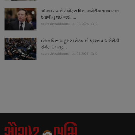
એઆઈ અને રોબોટ્સ વિના અમેરીકા ૧૦૦૦ ટકા
દેવાળીયુ થઈ જશે :...
saurashtrabhoomi
Jul 30, 2026
0
ઈરાન વિરૂધ્ધ હુમલા રોકવાનો પ્રસ્તાવ અમેરીકી
સેનેટમાં માત્ર...
saurashtrabhoomi
Jul 31, 2026
0