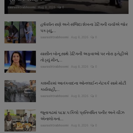
saurashtrabhoomi
Aug 8, 2026
0
હર્ષવર્ધન રાણે અને સંજિદા શેખના ડેટિંગની ચર્ચાએ જોર
પકડ્યું,...
saurashtrabhoomi
Aug 8, 2026
0
યાસીન બોનૂ સાથે ડેટિંગની અફવાઓ પર નોરા ફતેહીએ
તોડ્યું મૌન,...
saurashtrabhoomi
Aug 8, 2026
0
કાશ્મીરમાં આતંકવાદના ઓનલાઈન નેટવર્ક સામે મોટી
કાર્યવાહી,...
saurashtrabhoomi
Aug 8, 2026
0
જૂનાગઢમાં ૫૮૪.૫ કિલો પ્રતિબંધિત પનીર અને ચીઝ
એનાલોગનાં...
saurashtrabhoomi
Aug 8, 2026
0