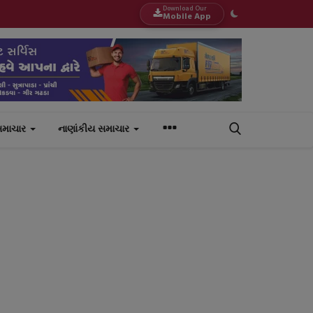
Download Our
Mobile App
સમાચાર
નાણાંકીય સમાચાર