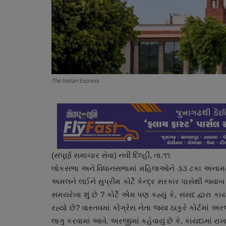
The Indian Express
(સંપૂર્ણ સમાચાર સેવા) નવી દિલ્હી, તા.૧૧
લોકસભા અને વિધાનસભામાં મહિલાઓને ૩૩ ટકા અનામત
અમલને લઈને સુપ્રીમ કોર્ટે કેન્દ્ર સરકાર પાસેથી જવાબ મા
સમયરેખા શું છે ? કોર્ટે એમ પણ કહ્યું કે, સંસદ દ્વારા 
રહ્યો છે? વાસ્તવમાં કોંગ્રેસ નેતા જયા ઠાકુરે કોર્ટમાં
લાગુ કરવામાં આવે. અરજીમાં કહેવાયું છે કે, કાયદામાં ર