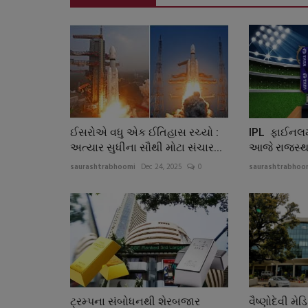
ઈસરોએ વધુ એક ઈતિહાસ રચ્યો :
IPL ફાઈનલમા
અત્યાર સુધીના સૌથી મોટા સંચાર...
આજે રાજસ્થા
saurashtrabhoomi
Dec 24, 2025
0
saurashtrabhoo
ટ્રમ્પના સંબોધનથી શેરબજાર
વૈષ્ણોદેવી મ