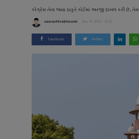
કોંગ્રેસ નેતા જયા ઠાકુરે કોર્ટમાં અરજી દાખલ કરી છે, ત
saurashtrabhoomi
Nov 11, 2025 - 12:55
Facebook
Twitter