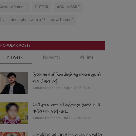
Mayoral Summit
BUTTER
AGNI MISSILE
Divine decoration with a "Rainbow Theme"
POPULAR POSTS
This Week
This Month
All Time
ફિલ્મ અને મીડિયા ક્ષેત્રે જૂનાગઢનાં યુવાને
નામ રોશન કર્યું
saurashtrabhoomi
Aug 4, 2026
0
ચાંદીપુરા વાયરસથી મહેસાણા જીલ્લામાં 4
વર્ષીય બાળકીનું મોત...
saurashtrabhoomi
Jul 29, 2026
0
ગુરૂપૂણિર્માં પર્વે દાદાને રિયલ ડાયમંડ જડિત