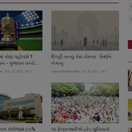
ં કોણ પહોંચશે ?
દિલ્હી બન્યું ગેસ ચેમ્બર : સ્થિતિ
ન - ગુજરાત વચ્ચે...
બેકાબુ
mi
May 29, 2026
0
saurashtrabhoomi
Dec 15, 2025
0
ેડિકલ કોલેજમાં ૮૫%
૧ર ફેબ્રુઆરીએ ટ્રેડ યુનિયનો