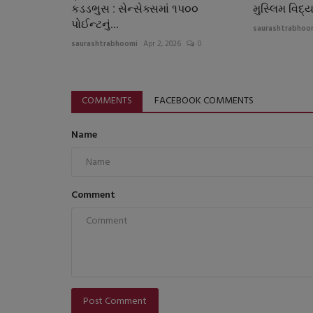
કડડભુસ : સેન્સેક્સમાં ૧પ૦૦
મુસ્લિમ વિદ્ય
પોઈન્ટનું...
saurashtrabhoo
saurashtrabhoomi
Apr 2, 2026
0
COMMENTS
FACEBOOK COMMENTS
Name
Comment
Post Comment