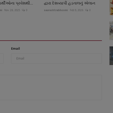
ાર્થીઓના પ્રવેશથી...
દ્વારા દેશવ્યાપી હડતાલનું એલાન
mi
Nov 28, 2025
0
saurashtrabhoomi
Feb 9, 2026
0
Email