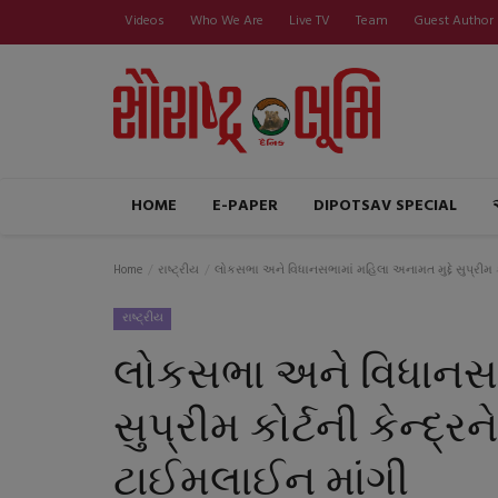
Videos
Who We Are
Live TV
Team
Guest Author
HOME
E-PAPER
DIPOTSAV SPECIAL
Home
રાષ્ટ્રીય
લોકસભા અને વિધાનસભામાં મહિલા અનામત મુદ્દે સુપ્રીમ કોર્
રાષ્ટ્રીય
લોકસભા અને વિધાનસભા
સુપ્રીમ કોર્ટની કેન્દ્રન
ટાઈમલાઈન માંગી