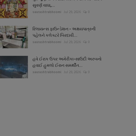
સુવર્ણ વાઘા,...
saurashtrabhoomi
Jul 29, 2026
0
રિલાયન્સ ફાઉન્ડેશન - અક્ષયપાત્રની
પહેલને કલેક્ટરે બિરદાવી...
saurashtrabhoomi
Jul 29, 2026
0
હવે ઈરાક ઉપર અમેરીકા-સાઉદી અરબનો
હવાઈ હુમલો ઈરાન સમર્થીત...
saurashtrabhoomi
Jul 29, 2026
0