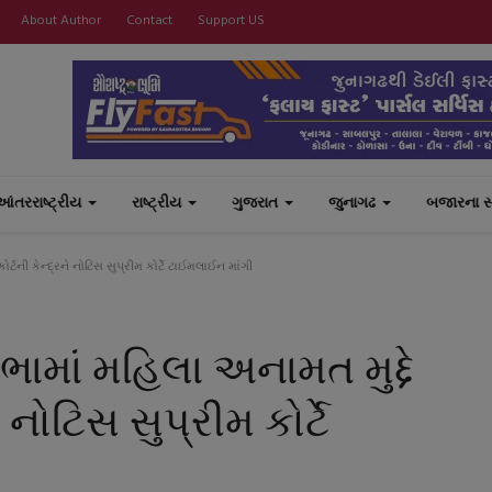
About Author
Contact
Support US
આંતરરાષ્ટ્રીય
રાષ્ટ્રીય
ગુજરાત
જુનાગઢ
બજારના 
ટની કેન્દ્રને નોટિસ સુપ્રીમ કોર્ટે ટાઈમલાઈન માંગી
માં મહિલા અનામત મુદ્દે
ે નોટિસ સુપ્રીમ કોર્ટે