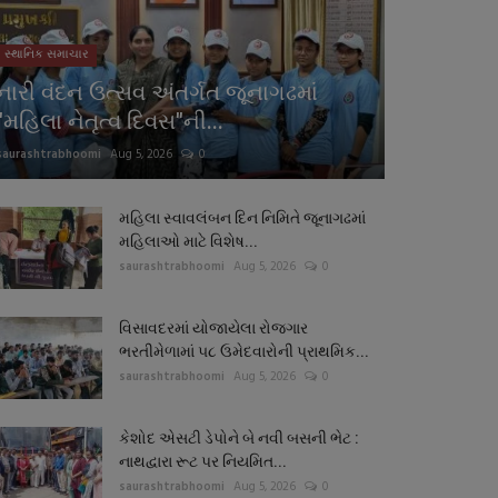
સ્થાનિક સમાચાર
નારી વંદન ઉત્સવ અંતર્ગત જૂનાગઢમાં
"મહિલા નેતૃત્વ દિવસ"ની...
saurashtrabhoomi
Aug 5, 2026
0
મહિલા સ્વાવલંબન દિન નિમિતે જૂનાગઢમાં
મહિલાઓ માટે વિશેષ...
saurashtrabhoomi
Aug 5, 2026
0
વિસાવદરમાં યોજાયેલા રોજગાર
ભરતીમેળામાં ૫૮ ઉમેદવારોની પ્રાથમિક...
saurashtrabhoomi
Aug 5, 2026
0
કેશોદ એસટી ડેપોને બે નવી બસની ભેટ :
નાથદ્વારા રૂટ પર નિયમિત...
saurashtrabhoomi
Aug 5, 2026
0