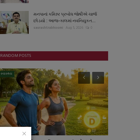
મનપાનાં કમિશ્નર પ્રબોધ જાેષીએ ચાર્જ
છોડયો : આજ-કાલમાં નવનિયુકત...
saurashtrabhoomi
Aug 5, 2026
0
RANDOM POSTS
સ્વાસ્થ્ય
બજારના સમાચાર