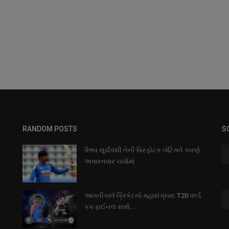
RANDOM POSTS
S
વૈભવ સૂર્યવંશી તેની વિસ્ફોટક બેટિંગને કારણે
અવારનવાર ચર્ચામાં
આવતીકાલે ક્રિકેટનો મહાસંગ્રામ: T20 વર્લ્ડ
કપ ફાઈનલ સાથે...