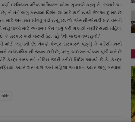
ી દરમિયાન વરિષ્ઠ અધિવક્તા શોભા ગુપ્તાએ કહ્યું કે, ‘જ્યારે આ
 તો તેને લાગુ કરવામાં વિલંબ શા માટે થઈ રહ્યો છે? આ દુ:ખદ છે
્વ માટે અનામત માંગવું પડી રહ્યું છે. જાે એસસી-એસટી માટે વસતી
ો મહિલાઓ માટે અનામત કેમ લાગુ કરી શકાયો નથી? સંસદે મહિલા
ે છે કે સરકાર પાસે જરૂરી ડેટા પહેલેથી જ ઉપલબ્ધ હતો.’
 મોટી લઘુમતી છે. તેમણે કેન્દ્ર સરકારને પૂછ્યું કે પરિસીમનની
ને કાર્યપાલિકાની જવાબદારી છે, પરંતુ અદાલત ચોક્કસ પૂછી શકે છે
્ટે કેન્દ્ર સરકારને નોટિસ જારી કરીને નિર્દેશ આપ્યો છે કે, કેન્દ્ર
રક્રિયા ક્યારે શરૂ થશે અને મહિલા અનામત ક્યારે લાગુ કરવામાં
બોલિવૂડ
sembly
CLE
NEXT ARTICLE