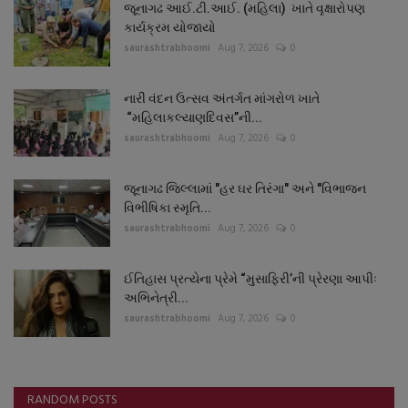
જૂનાગઢ આઈ.ટી.આઈ. (મહિલા) ખાતે વૃક્ષારોપણ
કાર્યક્રમ યોજાયો
saurashtrabhoomi
Aug 7, 2026
0
નારી વંદન ઉત્સવ અંતર્ગત માંગરોળ ખાતે
“મહિલાકલ્યાણદિવસ”ની...
saurashtrabhoomi
Aug 7, 2026
0
જૂનાગઢ જિલ્લામાં "હર ઘર તિરંગા" અને "વિભાજન
વિભીષિકા સ્મૃતિ...
saurashtrabhoomi
Aug 7, 2026
0
ઈતિહાસ પ્રત્યેના પ્રેમે “મુસાફિરી’ની પ્રેરણા આપીઃ
અભિનેત્રી...
saurashtrabhoomi
Aug 7, 2026
0
RANDOM POSTS