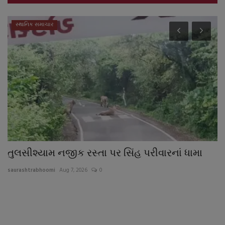
સ્થાનિક સમાચાર
તુલસીશ્યામ નજીક રસ્તા પર સિંહ પરીવારનાં ધામા
વ
saurashtrabhoomi
Aug 7, 2026
0
sa
ચૈ