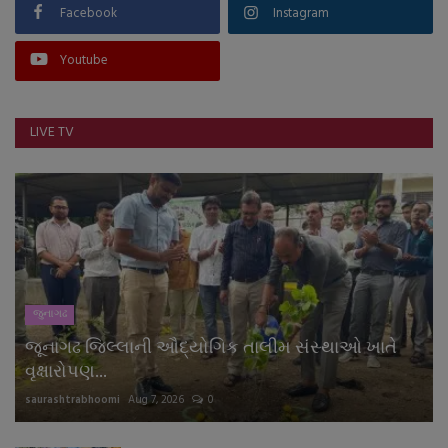
Facebook
Instagram
Youtube
LIVE TV
જુનાગઢ
જૂનાગઢ જિલ્લાની ઔદ્યોગિક તાલીમ સંસ્થાઓ ખાતે
વૃક્ષારોપણ...
saurashtrabhoomi
Aug 7, 2026
0