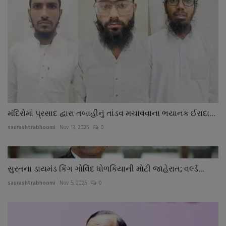
મંદિરોમાં પ્રસાદ દ્વારા તબાહીનું તાંડવ મચાવવાના ભયાનક ઈરાદા...
saurashtrabhoomi
Nov 13, 2025
0
સુરતના ડાયમંડ કિંગ ગોવિંદ ધોળકિયાની મોટી જાહેરાત; વર્લ્ડ...
saurashtrabhoomi
Nov 5, 2025
0