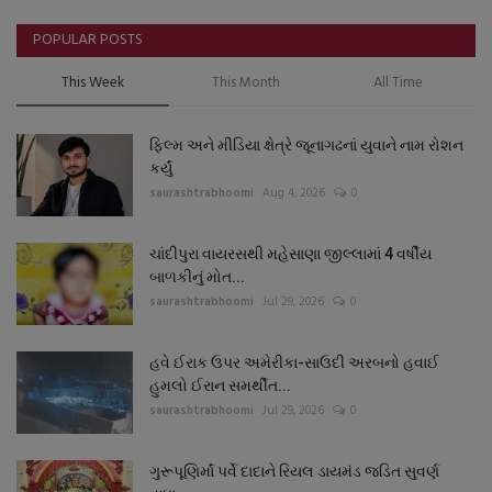
POPULAR POSTS
This Week
This Month
All Time
ફિલ્મ અને મીડિયા ક્ષેત્રે જૂનાગઢનાં યુવાને નામ રોશન
કર્યું
saurashtrabhoomi
Aug 4, 2026
0
ચાંદીપુરા વાયરસથી મહેસાણા જીલ્લામાં 4 વર્ષીય
બાળકીનું મોત...
saurashtrabhoomi
Jul 29, 2026
0
હવે ઈરાક ઉપર અમેરીકા-સાઉદી અરબનો હવાઈ
હુમલો ઈરાન સમર્થીત...
saurashtrabhoomi
Jul 29, 2026
0
ગુરૂપૂણિર્માં પર્વે દાદાને રિયલ ડાયમંડ જડિત સુવર્ણ