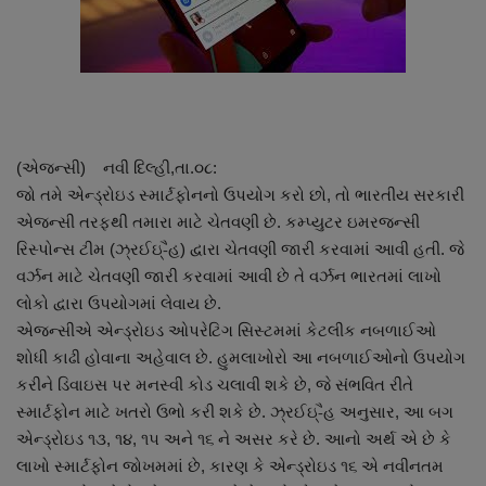
About Author
Contact
Dipotsav Special
(એજન્સી) નવી દિલ્હી,તા.૦૮:
આંતરરાષ્ટ્રીય
જો તમે એન્ડ્રોઇડ સ્માર્ટફોનનો ઉપયોગ કરો છો, તો ભારતીય સરકારી
એજન્સી તરફથી તમારા માટે ચેતવણી છે. કમ્પ્યુટર ઇમરજન્સી
રાષ્ટ્રીય
રિસ્પોન્સ ટીમ (ઝ્રઈઇ્-ૈહ) દ્વારા ચેતવણી જારી કરવામાં આવી હતી. જે
વર્ઝન માટે ચેતવણી જારી કરવામાં આવી છે તે વર્ઝન ભારતમાં લાખો
ગુજરાત
લોકો દ્વારા ઉપયોગમાં લેવાય છે.
એજન્સીએ એન્ડ્રોઇડ ઓપરેટિગ સિસ્ટમમાં કેટલીક નબળાઈઓ
જુનાગઢ
શોધી કાઢી હોવાના અહેવાલ છે. હુમલાખોરો આ નબળાઈઓનો ઉપયોગ
કરીને ડિવાઇસ પર મનસ્વી કોડ ચલાવી શકે છે, જે સંભવિત રીતે
Support US
સ્માર્ટફોન માટે ખતરો ઉભો કરી શકે છે. ઝ્રઈઇ્-ૈહ અનુસાર, આ બગ
એન્ડ્રોઇડ ૧૩, ૧૪, ૧૫ અને ૧૬ ને અસર કરે છે. આનો અર્થ એ છે કે
બજારના સમાચાર
લાખો સ્માર્ટફોન જોખમમાં છે, કારણ કે એન્ડ્રોઇડ ૧૬ એ નવીનતમ