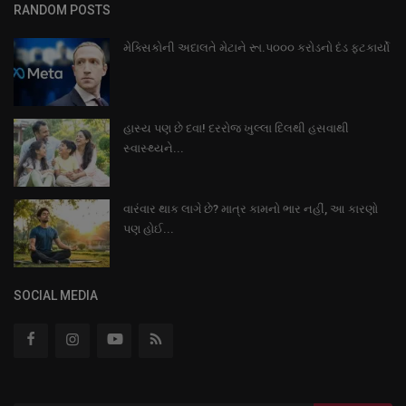
RANDOM POSTS
મેક્સિકોની અદાલતે મેટાને રૂા.પ૦૦૦ કરોડનો દંડ ફટકાર્યો
હાસ્ય પણ છે દવા! દરરોજ ખુલ્લા દિલથી હસવાથી
સ્વાસ્થ્યને...
વારંવાર થાક લાગે છે? માત્ર કામનો ભાર નહીં, આ કારણો
પણ હોઈ...
SOCIAL MEDIA