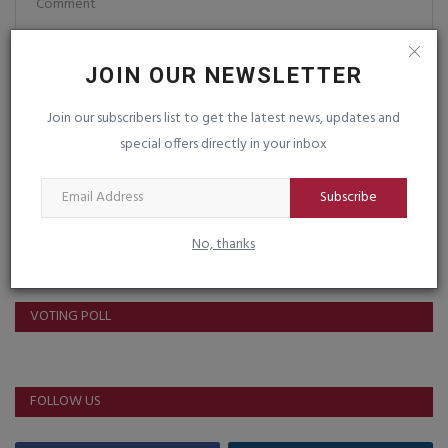
JOIN OUR NEWSLETTER
Join our subscribers list to get the latest news, updates and
Post Comment
special offers directly in your inbox
Subscribe
No, thanks
VOTING POLL
FOLLOW US