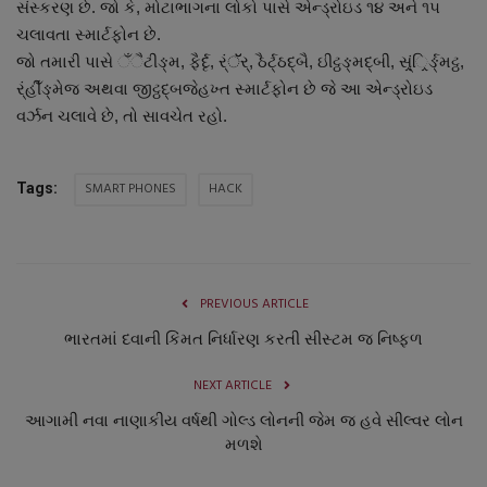
સંસ્કરણ છે. જો કે, મોટાભાગના લોકો પાસે એન્ડ્રોઇડ ૧૪ અને ૧૫
નાણાંકીય સમાચાર
ચલાવતા સ્માર્ટફોન છે.
જો તમારી પાસે ઁૈટીઙ્મ, ફૈર્દૃ, ર્ંॅॅર્, ઠૈર્ટ્ઠદ્બૈ, ઇીટ્ઠઙ્મદ્બી, સ્ર્ંિર્ર્ઙ્મટ્ઠ,
સ્થાનિક સમાચાર
ર્ંહીઁઙ્મેજ અથવા જીટ્ઠદ્બજેહખ્ત સ્માર્ટફોન છે જે આ એન્ડ્રોઇડ
વર્ઝન ચલાવે છે, તો સાવચેત રહો.
સ્પોર્ટ્સ
SMART PHONES
HACK
Tags:
રાશિફળ
ગુનાખોરી
બોલિવૂડ
PREVIOUS ARTICLE
ભારતમાં દવાની કિંમત નિર્ધારણ કરતી સીસ્ટમ જ નિષ્ફળ
સ્વાસ્થ્ય
NEXT ARTICLE
આગામી નવા નાણાકીય વર્ષથી ગોલ્ડ લોનની જેમ જ હવે સીલ્વર લોન
મળશે