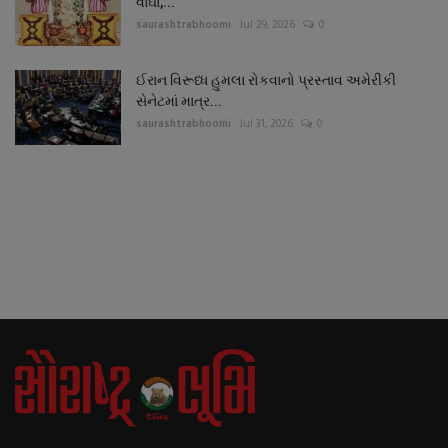
વાઘા,...
saurashtrabhoomi
Jul 29, 2026
0
ઈરાન વિરૂધ્ધ હુમલા રોકવાનો પ્રસ્તાવ અમેરીકી
સેનેટમાં માત્ર...
saurashtrabhoomi
Jul 31, 2026
0