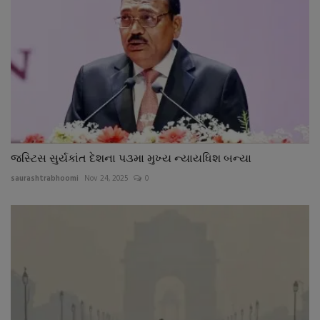
જસ્ટિસ સુર્યકાંત દેશના પ૩મા મુખ્ય ન્યાયધિશ બન્યા
saurashtrabhoomi
Nov 24, 2025
0