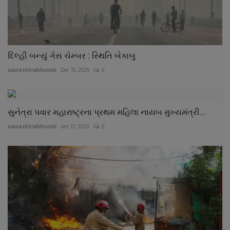
દિલ્હી બન્યું ગેસ ચેમ્બર : સ્થિતિ બેકાબુ
saurashtrabhoomi
Dec 15, 2025
0
સુનેત્રા પવાર મહારાષ્ટ્રના પ્રથમ મહિલા નાયબ મુખ્યમંત્રી...
saurashtrabhoomi
Jan 31, 2026
0