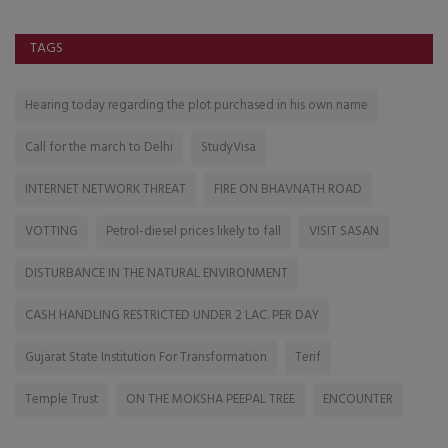
TAGS
Hearing today regarding the plot purchased in his own name
Call for the march to Delhi
StudyVisa
INTERNET NETWORK THREAT
FIRE ON BHAVNATH ROAD
VOTTING
Petrol-diesel prices likely to fall
VISIT SASAN
DISTURBANCE IN THE NATURAL ENVIRONMENT
CASH HANDLING RESTRICTED UNDER 2 LAC. PER DAY
Gujarat State Institution For Transformation
Terif
Temple Trust
ON THE MOKSHA PEEPAL TREE
ENCOUNTER