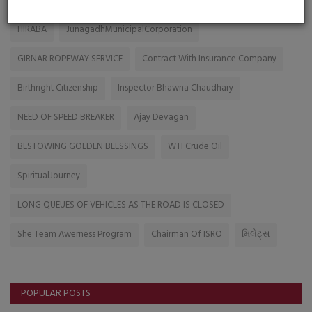
HIRABA
JunagadhMunicipalCorporation
GIRNAR ROPEWAY SERVICE
Contract With Insurance Company
Birthright Citizenship
Inspector Bhawna Chaudhary
NEED OF SPEED BREAKER
Ajay Devagan
BESTOWING GOLDEN BLESSINGS
WTI Crude Oil
SpiritualJourney
LONG QUEUES OF VEHICLES AS THE ROAD IS CLOSED
She Team Awerness Program
Chairman Of ISRO
મિલેટ્સ
POPULAR POSTS