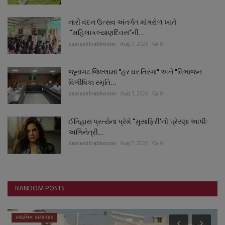
નારી વંદન ઉત્સવ અંતર્ગત માંગરોળ ખાતે
“મહિલાકલ્યાણદિવસ”ની...
saurashtrabhoomi
Aug 7, 2026
0
જૂનાગઢ જિલ્લામાં "હર ઘર તિરંગા" અને "વિભાજન
વિભીષિકા સ્મૃતિ...
saurashtrabhoomi
Aug 7, 2026
0
ઈતિહાસ પ્રત્યેના પ્રેમે “મુસાફિરી’ની પ્રેરણા આપીઃ
અભિનેત્રી...
saurashtrabhoomi
Aug 7, 2026
0
RANDOM POSTS
સ્થાનિક સમાચાર