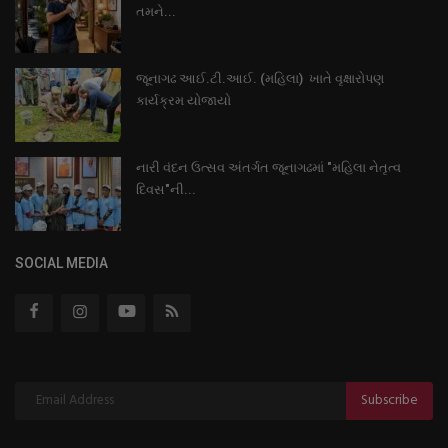
તમને...
જૂનાગઢ આઈ.ટી.આઈ. (મહિલા) ખાતે વૃક્ષારોપણ
કાર્યક્રમ યોજાયો
નારી વંદન ઉત્સવ અંતર્ગત જૂનાગઢમાં "મહિલા નેતૃત્વ
દિવસ"ની...
SOCIAL MEDIA
Subscribe