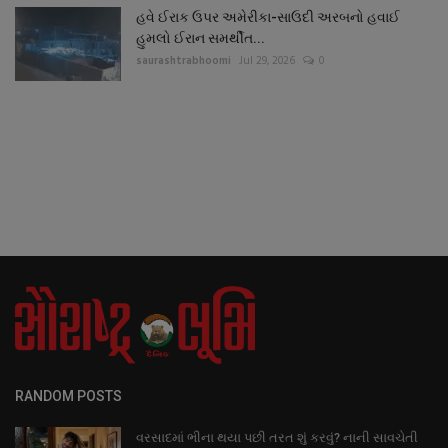
હવે ઈરાક ઉપર અમેરીકા-સાઉદી અરબનો હવાઈ
હુમલો ઈરાન સમર્થીત...
saurashtrabhoomi
Jul 29, 2026
0
RANDOM POSTS
વરસાદમાં ભીના થયા પછી તરત શું કરવું? નાની સાવચેતી