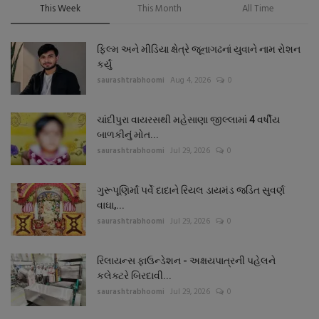
This Week
This Month
All Time
ફિલ્મ અને મીડિયા ક્ષેત્રે જૂનાગઢનાં યુવાને નામ રોશન
કર્યું
saurashtrabhoomi
Aug 4, 2026
0
ચાંદીપુરા વાયરસથી મહેસાણા જીલ્લામાં 4 વર્ષીય
બાળકીનું મોત...
saurashtrabhoomi
Jul 29, 2026
0
ગુરૂપૂણિર્માં પર્વે દાદાને રિયલ ડાયમંડ જડિત સુવર્ણ
વાઘા,...
saurashtrabhoomi
Jul 29, 2026
0
રિલાયન્સ ફાઉન્ડેશન - અક્ષયપાત્રની પહેલને
કલેક્ટરે બિરદાવી...
saurashtrabhoomi
Jul 29, 2026
0