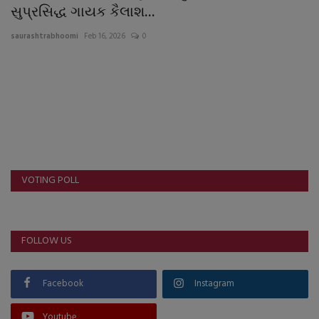
About Author
સુપ્રસિદ્ધ ગાયક કૈલાશ...
saurashtrabhoomi
Feb 16, 2026
0
Contact
Dipotsav Special
આંતરરાષ્ટ્રીય
રાષ્ટ્રીય
VOTING POLL
ગુજરાત
જુનાગઢ
FOLLOW US
Support US
Facebook
Instagram
બજારના સમાચાર
Youtube