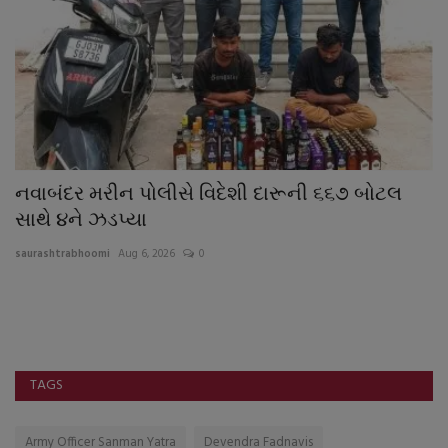
નવાબંદર મરીન પોલીસે વિદેશી દારૂની ૬૬૭ બોટલ
G
સાથે ૪ને ઝડપ્યા
ભા
saurashtrabhoomi
Aug 6, 2026
0
sa
TAGS
Army Officer Sanman Yatra
Devendra Fadnavis