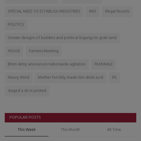
SPECIAL NEED TO ESTABLISH INDUSTRIES
IMD
Illegal Resorts
POLITICS
Sinister designs of builders and political bigwigs to grab land
HOUSE
Farmers Meeting
Bhim Army announces nationwide agitation
FILMWALE
Heavy Wind
Mother forcibly made him drink acid
IPL
staged a sit-in protest
POPULAR POSTS
This Week
This Month
All Time