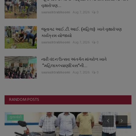
વૃક્ષારોપણ...
saurashtrabhoomi
Aug 7, 2026
0
જૂનાગઢ આઈ.ટી.આઈ. (મહિલા) ખાતે વૃક્ષારોપણ
કાર્યક્રમ યોજાયો
saurashtrabhoomi
Aug 7, 2026
0
નારી વંદન ઉત્સવ અંતર્ગત માંગરોળ ખાતે
“મહિલાકલ્યાણદિવસ”ની...
saurashtrabhoomi
Aug 7, 2026
0
RANDOM POSTS
ગુનાખોરી