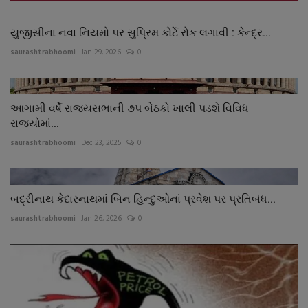
યુજીસીના નવા નિયમો પર સુપ્રિમ કોર્ટે રોક લગાવી : કેન્દ્ર...
saurashtrabhoomi
Jan 29, 2026
0
આગામી વર્ષે રાજયસભાની ૭પ બેઠકો ખાલી પડશે વિવિધ
રાજયોમાં...
saurashtrabhoomi
Dec 23, 2025
0
બદ્રીનાથ કેદારનાથમાં બિન હિન્દુઓનાં પ્રવેશ પર પ્રતિબંધ...
saurashtrabhoomi
Jan 26, 2026
0