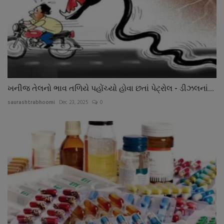
ખનીજ તેલનો ભાવ તળિયે પહોંચ્યો હોવા છતાં પેટ્રોલ - ડીઝલનાં...
saurashtrabhoomi
Dec 23, 2025
0