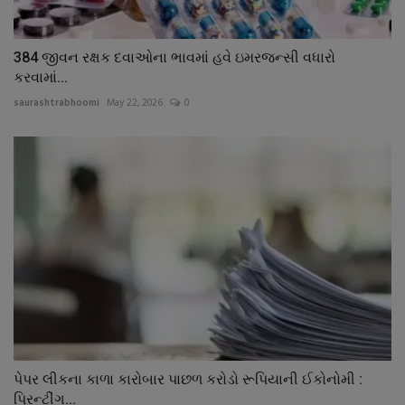
384 જીવન રક્ષક દવાઓના ભાવમાં હવે ઇમરજન્સી વધારો
કરવામાં...
saurashtrabhoomi
May 22, 2026
0
પેપર લીકના કાળા કારોબાર પાછળ કરોડો રૂપિયાની ઈકોનોમી :
પ્રિન્ટીંગ...