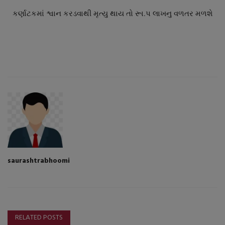
કર્ણાટકમાં શ્વાન કરડવાથી મૃત્યુ થાય તો રૂા.પ લાખનુ વળતર મળશે
saurashtrabhoomi
RELATED POSTS