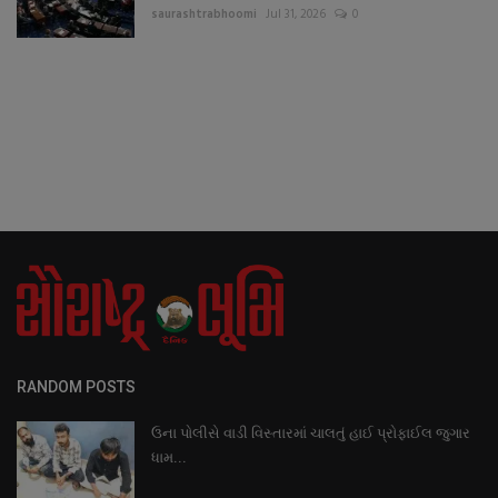
saurashtrabhoomi
Jul 31, 2026
0
RANDOM POSTS
ઉના પોલીસે વાડી વિસ્તારમાં ચાલતું હાઈ પ્રોફાઈલ જુગાર
ધામ...