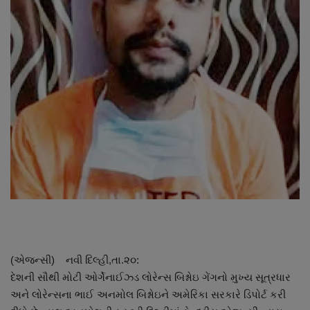
About Author
Contact
Dipotsav Special
આંતરરાષ્ટ્રીય
રાષ્ટ્રીય
ગુજરાત
જુનાગઢ
Support US
(એજન્સી) નવી દિલ્હી,તા.૨૦:
દેશની સૌથી મોટી ઓર્ગેનાઈઝ્ડ લોરેન્સ બિશ્નોઇ ગેંગનો મુખ્ય સૂત્રધાર
બજારના સમાચાર
અને લોરેન્સના ભાઈ અનમોલ બિશ્નોઇને અમેરિકા સરકારે ડિપોર્ટ કરી