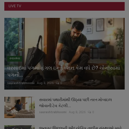
LIVE TV
સ્વાસ્થ્ય
વરસાદમાં પગમાં ફંગલ ઇન્ફેક્શન કેમ વધે છે? ચોમાસામાં
પગની...
saurashtrabhoomi
Aug 8, 2026
0
સવારમાં પથારીમાંથી ઊઠ્યા પછી તરત મોબાઇલ
જોવાની ટેવ કેટલી...
saurashtrabhoomi
Aug 8, 2026
0
જૂનાગઢ જિલ્લાની ઔદ્યોગિક તાલીમ સંસ્થાઓ ખાતે