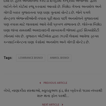
દીધો છે. હાલ અનમોલની કસ્ટડી દિલ્હીમાં કેન્દ્રીય એજન્સી દ્વારા
નાણાંકીય સમાચાર
લઈને તેને કોર્ટમાં રજૂ કરવામાં આવ્યો છે. બિશ્નોઇ ગેંગના અનમોલ અને
ગોલ્ડી બરાર ગુજરાતના પણ ઘણા ગુનામાં વોન્ટેડ છે. જેને પગલે
સ્થાનિક સમાચાર
સેન્ટ્રલ એજન્સીઓની તપાસ પૂરી થાય પછી અનમોલને ગુજરાતમાં
પણ તપાસ માટે લાવવામાં આવે તેવી પ્રબળ સંભાવના છે. લોરેન્સ બિશ્નોઇ
સ્પોર્ટ્સ
ઘણા લાંબા સમયથી અમદાવાદની સાબરમતી જેલમાં હાઈ સિક્યોરિટી
ઝોનમાં બંધ છે. ગુજરાત એટીએસ દ્વારા ઝડપી લેવામાં આવેલા ડ્રગ્સ
રાશિફળ
કન્સાઈન્મેન્ટના ઘણા કેસોમાં અનમોલ અને ગોલ્ડી વોન્ટેડ છે.
ગુનાખોરી
LOWRANCE BISNOI
ANMOL BISNOI
Tags:
બોલિવૂડ
સ્વાસ્થ્ય
PREVIOUS ARTICLE
બેંકો, નાણાકીય સંસ્થાઓ, મ્યુચ્યુઅલ ફંડ, શેર બ્રોકરો ૧૬૦૦ નંબરથી
શરૂ થતા ફોન પરથી...
NEXT ARTICLE