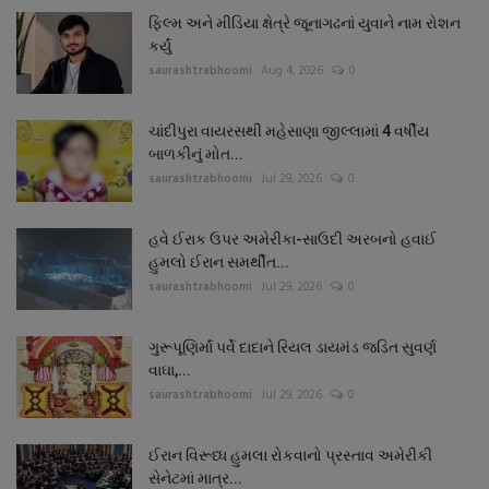
ફિલ્મ અને મીડિયા ક્ષેત્રે જૂનાગઢનાં યુવાને નામ રોશન
કર્યું
saurashtrabhoomi
Aug 4, 2026
0
ચાંદીપુરા વાયરસથી મહેસાણા જીલ્લામાં 4 વર્ષીય
બાળકીનું મોત...
saurashtrabhoomi
Jul 29, 2026
0
હવે ઈરાક ઉપર અમેરીકા-સાઉદી અરબનો હવાઈ
હુમલો ઈરાન સમર્થીત...
saurashtrabhoomi
Jul 29, 2026
0
ગુરૂપૂણિર્માં પર્વે દાદાને રિયલ ડાયમંડ જડિત સુવર્ણ
વાઘા,...
saurashtrabhoomi
Jul 29, 2026
0
ઈરાન વિરૂધ્ધ હુમલા રોકવાનો પ્રસ્તાવ અમેરીકી
સેનેટમાં માત્ર...