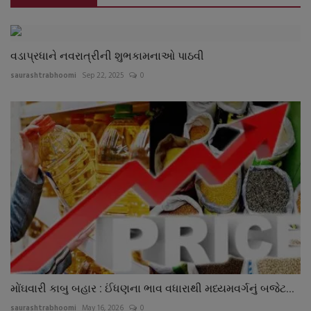
વડાપ્રધાને નવરાત્રીની શુભકામનાઓ પાઠવી
saurashtrabhoomi
Sep 22, 2025
0
મોંઘવારી કાબુ બહાર : ઈંધણના ભાવ વધારાથી મધ્યમવર્ગનું બજેટ...
saurashtrabhoomi
May 16, 2026
0