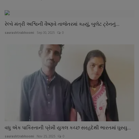
રેલ્વે મંત્રી અશ્વિની વૈષ્ણવે તાજેતરમાં કહ્યું, બુલેટ ટ્રેનનું...
saurashtrabhoomi
Sep 30, 2025
0
વધુ એક પાકિસ્તાની પ્રેમી યુગલ કચ્છ સરહદેથી ભારતમાં ઘુસ્યુ...
saurashtrabhoomi
Nov 25, 2025
0