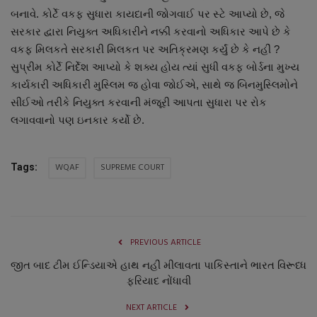
બનાવે. કોર્ટે વકફ સુધારા કાયદાની જોગવાઈ પર સ્ટે આપ્યો છે, જે
સરકાર દ્વારા નિયુક્ત અધિકારીને નક્કી કરવાનો અધિકાર આપે છે કે
વકફ મિલકતે સરકારી મિલકત પર અતિક્રમણ કર્યું છે કે નહીં ?
સુપ્રીમ કોર્ટે નિર્દેશ આપ્યો કે શક્ય હોય ત્યાં સુધી વકફ બોર્ડના મુખ્ય
કાર્યકારી અધિકારી મુસ્લિમ જ હોવા જોઈએ, સાથે જ બિનમુસ્લિમોને
સીઈઓ તરીકે નિયુક્ત કરવાની મંજૂરી આપતા સુધારા પર રોક
લગાવવાનો પણ ઇનકાર કર્યો છે.
WQAF
SUPREME COURT
Tags:
PREVIOUS ARTICLE
જીત બાદ ટીમ ઈન્ડિયાએ હાથ નહીં મીલાવતા પાકિસ્તાને ભારત વિરૂધ્ધ
ફરિયાદ નોંધાવી
NEXT ARTICLE