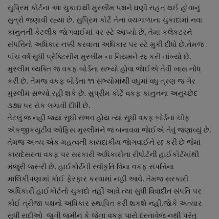
સુપ્રિમ કોર્ટના આ ચુકાદાથી મુસ્લીમ પક્ષને ઘણી રાહત થઈ હોવાનું
નાણાંકીય સમાચાર
સુત્રો જણાવી રહ્યા છે. સુપ્રિમ કોર્ટે તેના વચગાળાના ચુકાદામાં નવા
કાનુનની કેટલીક જાેગવાઈમાં પર સ્ટે આપ્યો છે, તેમાં કલેકટરને
સ્થાનિક સમાચાર
સંપત્તિનો અધિકાર નક્કી કરવાના અધિકાર પર સ્ટે મુકી દીધો છે.તેમજ
પાંચ વર્ષ સુધી પ્રેક્ટિસીંગ મુસ્લીમ ના નિયમને રદ્દ કરી નાંખ્યો છે.
સ્પોર્ટ્સ
મુસ્લીમ વ્યક્તિ જ વકફ બોર્ડના સભ્યો હોવા જાેઈએ તેવી ખાસ નોંધ
કરી છે. તેમજ વકફ બોર્ડના ૧૧ સભ્યોમાંથી વધુમાં વધુ ત્રણ જ ગેર
રાશિફળ
મુસ્લીમ સભ્યો રહી શકે છે. સુપ્રીમ કોર્ટે વકફ કાનુનના અનુચ્છેદ
૩૭૪ પર રોક લગાવી દીધી છે.
ગુનાખોરી
તેટલું જ નહીં જ્યાં સુધી સંભવ હોય ત્યાં સુધી વકફ બોર્ડના ચીફ
એકજીકયુટીવ ઓફિસ મુસ્લીમને જ બનાવવા જાેઈએ તેવું જણાવ્યું છે.
બોલિવૂડ
તેમજ અન્ય એક મહત્વની કાયદાકીય જાેગવાઈને રદ્દ કરી છે જેમાં
કાયદેસરના વકફ પર સરકારી અધિકારીના રીપોર્ટની હાઈકોર્ટમાંથી
સ્વાસ્થ્ય
મંજુરી જરૂરી છે. હાઈકોર્ટની સ્વીકૃતિ વિના વકફ સંપત્તિના
માલિકીપણામાં કોઈ ફેરફાર કરવામાં નહીં આવે. તેમજ સરકારી
અધિકારી હાઈકોર્ટનો ચુકાદો નહીં આવે ત્યાં સુધી વિવાદીત સંપતિ પર
કોઈ ત્રીજા પક્ષનો અધિકાર સ્થાપિત કરી શકશે નહીં.જાેકે અત્યાર
સુધી સદીઓ જુની જમીન કે જેના વકફ પાસે દસ્તાવેજ નથી પરંતુ