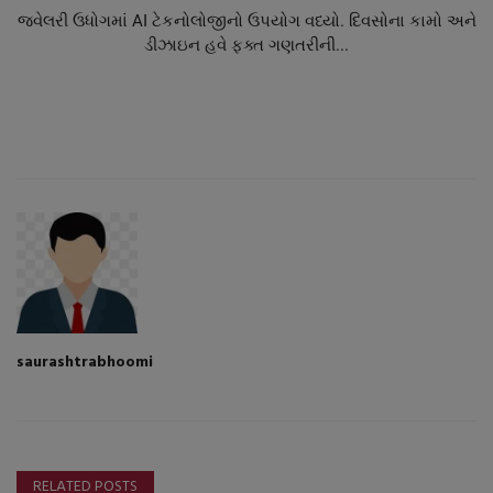
જવેલરી ઉધોગમાં AI ટેકનોલોજીનો ઉપયોગ વધ્યો. દિવસોના કામો અને
ડીઝાઇન હવે ફક્ત ગણતરીની...
saurashtrabhoomi
RELATED POSTS