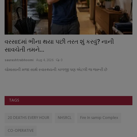
વરસાદમાં ભીના થયા પછી તરત શું કરવું? નાની
દ
સાવચેતી તમને...
મ
saurashtrabhoomi
Aug 4, 2026
0
sa
ચોમાસાની મજા સાથે સ્વાસ્થ્યની કાળજી પણ એટલી જ જરૂરી છે
TAGS
20 DEATHS EVERY HOUR
NHSRCL
Fire In samip Complex
CO-OPERATIVE