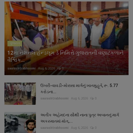
ગુજરાત
12મા નેશનલ હેન્ડલૂમ ડે નિમિત્તે ગુજરાતની વણાટકળાને
વૈશ્વિક...
saurashtrabhoomi
Aug 6, 2026
0
ઉંબરી-વાવડી-મોરાસા માર્ગનું ખાતમુહૂર્ત, રૂ. 5.77
કરોડના...
saurashtrabhoomi
Aug 6, 2026
0
અતીક અહેમદના સૌથી નાના પુત્ર અબાનનું માર્ગ
અકસ્માતમાં મોત,...
saurashtrabhoomi
Aug 6, 2026
0