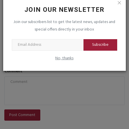
COMMENTS
FACEBOOK COMMENTS
JOIN OUR NEWSLETTER
Name
Join our subscribers list to get the latest news, updates and
special offers directly in your inbox
Subscribe
Email
No, thanks
Comment
Post Comment