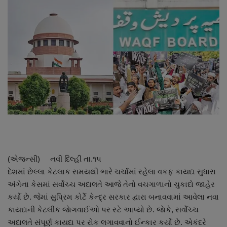
About Author
Contact
Dipotsav Special
આંતરરાષ્ટ્રીય
રાષ્ટ્રીય
ગુજરાત
(એજન્સી) નવી દિલ્હી તા.૧પ
જુનાગઢ
દેશમાં છેલ્લા કેટલાક સમયથી ભારે ચર્ચામાં રહેલા વકફ કાયદા સુધારા
અંગેના કેસમાં સર્વોચ્ચ અદાલતે આજે તેનો વચગાળાનો ચુકાદો જાહેર
Support US
કર્યો છે. જેમાં સુપ્રિમ કોર્ટે કેન્દ્ર સરકાર દ્વારા બનાવવામાં આવેલા નવા
કાયદાની કેટલીક જાેગવાઈઓ પર સ્ટે આપ્યો છે. જાેકે, સર્વોચ્ચ
બજારના સમાચાર
અદાલતે સંપૂર્ણ કાયદા પર રોક લગાવવાનો ઈન્કાર કર્યો છે. એકંદરે