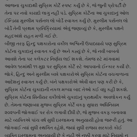
આજના ચુકાદાથી સુપ્રિમ કોર્ટે સ્પષ્ટ કર્યું છે કે, જે જુની પ્રોપર્ટી છે
તેના પર નવો કાયદો લાગુ નહીં પડે. સુપ્રિમ કોર્ટેના આ ચુકાદાનું ઓલ
ઈન્ડિયા મુસ્લીમ પર્સનલ લો બોર્ડે સ્વાગત કર્યું છે. મુસ્લીમ પર્સનલ લો
બોર્ડે તેની પ્રથમ પ્રતિક્રિયામાં એવું જણાવ્યું છે કે, મુસ્લીમ પક્ષને
મહદઅંશે રાહત મળી ગઈ છે.
બીજી તરફ હિન્દુ પક્ષકારોના વકીલ અશ્વિની ઉપાધ્યાયે પણ સુપ્રિમ
કોર્ટના ચુકાદાનું સ્વાગત કર્યું છે અને કહ્યું છે કે, જે નવી બાબતો
આવશે તેના પર કલેકટર નિર્ણય લઈ શકશે. તેમજ સ્ટે માંગવામાં
આવેલ ૧રમાંથી ૧૧ મુદ્દા પર સુપ્રિમ કોર્ટે સ્ટે આપવાનો ઈન્કાર કર્યો છે.
જાેકે, હિન્દુ અને મુસ્લીમ બન્ને પક્ષકારોએ સુપ્રિમ કોર્ટના વચગાળાના
આદેશનું સ્વાગત કર્યું છે. બંને પક્ષકારોએ એવી વાત પણ કરી છે કે,
સુપ્રિમ કોર્ટના ચુકાદાની નકલ મળ્યા બાદ તેઓ કઈ વધુ કહી શકશે.
સુપ્રિમ કોર્ટના સિનીયર વકીલોએ ચુકાદાનું પ્રાથમીક અવલોકન કર્યું
છે. તેમના જણાવ્યા મુજબ સુપ્રિમ કોર્ટે વકફ સુધારા અધિનિયમ
૨૦૨૫ની જોગવાઈ પર રોક લગાવી દીધી છે, જે મુજબ વકફ બનાવવા
માટે વ્યક્તિએ ૫ાંચ વર્ષ સુધી ઇસ્લામના અનુયાયી હોવા જરૂરી હતું. આ
જોગવાઈ ત્યાં સુધી સ્થગિત રહેશે, જ્યાં સુધી રાજ્ય સરકારો કોઈ
વ્યક્તિ ઇસ્લામના અનુયાયી છે કે નહીં એ નક્કી કરવા માટે નિયમો ન