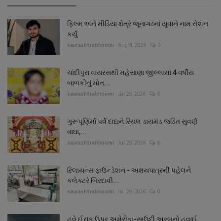
ફિલ્મ અને મીડિયા ક્ષેત્રે જૂનાગઢનાં યુવાને નામ રોશન
કર્યું
saurashtrabhoomi
Aug 4, 2026
0
ચાંદીપુરા વાયરસથી મહેસાણા જીલ્લામાં 4 વર્ષીય
બાળકીનું મોત...
saurashtrabhoomi
Jul 29, 2026
0
ગુરૂપૂણિર્માં પર્વે દાદાને રિયલ ડાયમંડ જડિત સુવર્ણ
વાઘા,...
saurashtrabhoomi
Jul 29, 2026
0
રિલાયન્સ ફાઉન્ડેશન - અક્ષયપાત્રની પહેલને
કલેક્ટરે બિરદાવી...
saurashtrabhoomi
Jul 29, 2026
0
હવે ઈરાક ઉપર અમેરીકા-સાઉદી અરબનો હવાઈ