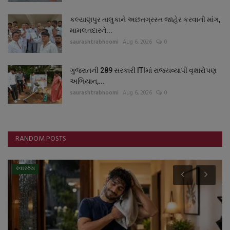
કલ્યાણપુર તાલુકાને અછતગ્રસ્ત જાહેર કરવાની માંગ,
મામલતદારને...
saurashtrabhoomi
Aug 6, 2026
0
ગુજરાતની 289 સરકારી ITIમાં રાજ્યવ્યાપી વૃક્ષારોપણ
અભિયાન,...
saurashtrabhoomi
Aug 6, 2026
0
RANDOM POSTS
સ્વાસ્થ્ય