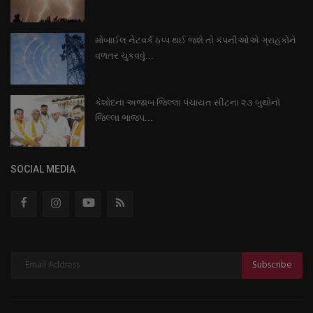
મોબાઈલ નેટવર્ક ઠપ્પ થઈ જશે તો કંપનીઓએ ગ્રાહકોને
વળતર ચુકવવું...
કેશોદના અજાબ જિલ્લા પંચાયત સીટના ૨૩ બુથોનો
જિલ્લા ભાજપ...
SOCIAL MEDIA
Subscribe