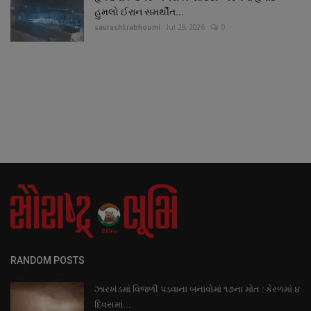
હુમલો ઈરાન સમર્થીત...
saurashtrabhoomi
Jul 29, 2026
0
RANDOM POSTS
ઝારખંડમાં વિજળી પડવાના બનાવોમાં ૧૭ના મોત : કેરળમાં ૪
દિવસમાં...