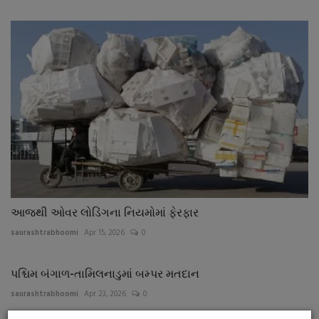
આજથી ઓવર લોડિંગના નિયમોમાં ફેરફાર
saurashtrabhoomi
Apr 15, 2026
0
પશ્ચિમ બંગાળ-તામિલનાડુમાં બમ્પર મતદાન
saurashtrabhoomi
Apr 23, 2026
0