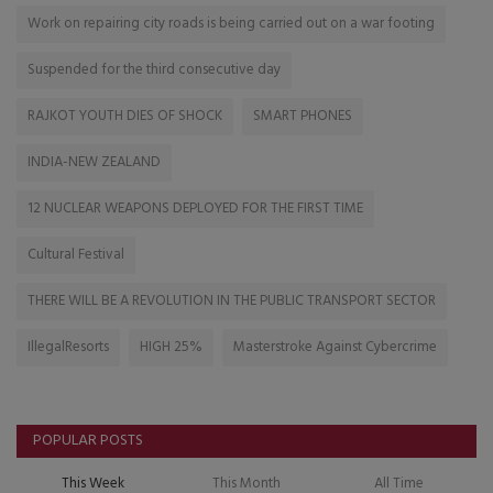
Work on repairing city roads is being carried out on a war footing
Suspended for the third consecutive day
RAJKOT YOUTH DIES OF SHOCK
SMART PHONES
INDIA-NEW ZEALAND
12 NUCLEAR WEAPONS DEPLOYED FOR THE FIRST TIME
Cultural Festival
THERE WILL BE A REVOLUTION IN THE PUBLIC TRANSPORT SECTOR
IllegalResorts
HIGH 25%
Masterstroke Against Cybercrime
POPULAR POSTS
This Week
This Month
All Time