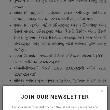
ગુજરાત મોબાઈલ ફૂડ ટેસ્ટિંગ વાન શરૂ કરનારું દેશનું પહેલું
રાજ્ય
કોવિડ-19 મહામારી દરમિયાન સઘન રસીકરણ અભિયાન
ચલાવ્યું, સમગ્ર ભારતમાં 220 કરોડથી વધુ રસીના ડોઝ
ગુજરાતમાં યુ.એન. મહેતા ઇન્સ્ટિટ્યૂટ ઓફ કાર્ડિયોલોજી એન્ડ
રિસર્ચ સેન્ટર, ઇન્સ્ટિટ્યૂટ ઓફ કિડની ડિસીઝ એન્ડ રિસર્ચ
સેન્ટર, ગુજરાત કેન્સર રિસર્ચ ઇન્સ્ટિટ્યૂટ અને એમ એન્ડ જે
ઇન્સ્ટિટ્યૂટ ઓફ ઓપ્થેલ્મોલોજી જેવી પ્રસિદ્ધ હોસ્પિટલોનું
નિર્માણ
છેલ્લા 24 વર્ષોમાં રાજ્યમાં મેડિકલ કોલેજોની સંખ્યા 8 (2001-
02) થી વધીને 41 (2024-25) થઈ
એમબીબીએસની બેઠકો 1375 (2001-02)થી વધીને 7250
(2024-25) થઈ
મોતિયા અંધત્વ મુક્ત ગુજરાત ઝુંબેશનું ‘ગુજરાત મોડલ’ કેન્દ્ર
સરકારે અપનાવ્યું
આભા (ABHA) સમગ્ર એબીડીએમ નેટવર્કમાં ડિજિટલ આરોગ્ય
JOIN OUR NEWSLETTER
સેવાઓને સક્ષમ બનાવીને સારવારમાં સગવડ અને પારદર્શિતા
સુનિશ્વિત કરે છે.
Join our subscribers list to get the latest news, updates and