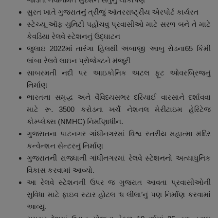
સુરત ખાતે ગુજરાતનું ત્રીજું આંતરરાષ્ટ્રીય એરપોર્ટ કાર્યરત
સ્ટેચ્યૂ ઑફ યુનિટી પહોંચવુ પ્રવાસીઓ માટે સરળ બને તે માટે
કેવડિયા રેલવે સ્ટેશનનું ઉદ્ઘાટન
જુલાઇ 2022માં તારંગા હિલથી અંબાજી આબુ રોડના65 કિમી
લાંબા રેલવે લાઇન પ્રોજેક્ટને મંજૂરી
સાબરમતી નદી પર આઇકોનિક અટલ ફૂટ ઓવરબ્રિજનું
નિર્માણ
ભારતના સમૃદ્ધ અને વૈવિધ્યસભર દરિયાઈ વારસાને દર્શાવવા
માટે રૂ. 3500 કરોડના ખર્ચે નેશનલ મેરીટાઇમ હેરિટેજ
કોમ્પ્લેક્સ (NMHC) નિર્માણાધીન.
ગુજરાતના પાટનગર ગાંધીનગરમાં વિશ્વ સ્તરીય મહાત્મા મંદિર
કન્વેન્શન સેન્ટરનું નિર્માણ
ગુજરાતની રાજધાની ગાંધીનગરમાં રેલવે સ્ટેશનનો અત્યાધુનિક
વિકાસ કરવામાં આવ્યો.
આ રેલવે સ્ટેશનની ઉપર જ ગુજરાત આવતા પ્રવાસીઓની
સુવિધા માટે ફાઇવ સ્ટાર હોટલ ‘ધ લીલા’નું પણ નિર્માણ કરવામાં
આવ્યું.