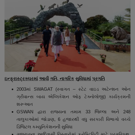
ઇન્ફ્રાસ્ટ્રક્ચરમાં
આવી
ગતિ
,
નાગરિક
સુવિધામાં
પ્રગતિ
2003માં SWAGAT (સ્વાગત – સ્ટેટ વાઇડ અટેન્શન ઓન
ગ્રીવાન્સ બાય એપ્લિકેશન ઓફ ટેક્નોલોજી) કાર્યક્રમની
શરૂઆત
GSWAN દ્વારા રાજ્યના તમામ 33 જિલ્લા અને 248
તાલુકાઓમાં જોડાણ, 6 હજારથી વધુ સરકારી વિભાગો વચ્ચે
ડિજિટલ કમ્યુનિકેશનની સુવિધા
ગુજરાતના આદિવાસી વિસ્તારોમાં કનેક્ટિવિટી માટે પ્રગતિપથ,