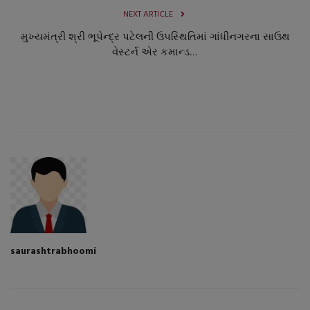
NEXT ARTICLE
મુખ્યમંત્રી શ્રી ભૂપેન્દ્ર પટેલની ઉપસ્થિતિમાં ગાંધીનગરના સાઉથ
વેસ્ટર્ન એર કમાન્ડ...
saurashtrabhoomi