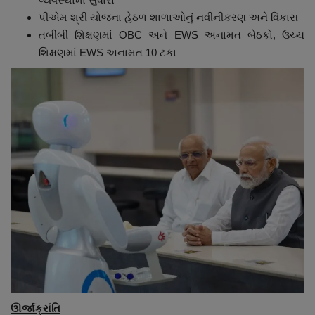
પીએમ શ્રી યોજના હેઠળ શાળાઓનું નવીનીકરણ અને વિકાસ
તબીબી શિક્ષણમાં OBC અને EWS અનામત બેઠકો, ઉચ્ચ
શિક્ષણમાં EWS અનામત 10 ટકા
ઊર્જાક્રાંતિ