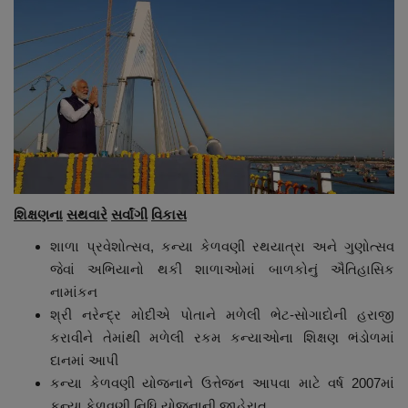
શિક્ષણના
સથવારે
સર્વાંગી
વિકાસ
શાળા પ્રવેશોત્સવ, કન્યા કેળવણી રથયાત્રા અને ગુણોત્સવ
જેવાં અભિયાનો થકી શાળાઓમાં બાળકોનું ઐતિહાસિક
નામાંકન
શ્રી નરેન્દ્ર મોદીએ પોતાને મળેલી ભેટ-સોગાદોની હરાજી
કરાવીને તેમાંથી મળેલી રકમ કન્યાઓના શિક્ષણ ભંડોળમાં
દાનમાં આપી
કન્યા કેળવણી યોજનાને ઉત્તેજન આપવા માટે વર્ષ 2007માં
કન્યા કેળવણી નિધિ યોજનાની જાહેરાત.