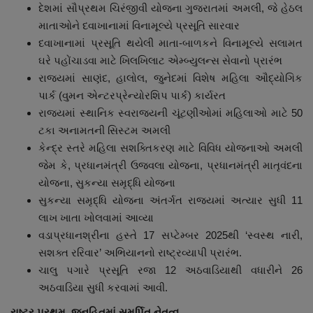
દેશમાં સૌપ્રથમ ચિરંજીવી યોજના ગુજરાતમાં અમલી, જે હેઠલ
માતાઓને દવાખાનામાં વિનામૂલ્યે પ્રસૂતિ સારવાર
દવાખાનામાં પ્રસૂતિ થયેલી માતા-બાળકને વિનામૂલ્યે સલામત
ઘરે પહોંચાડવા માટે ખિલખિલાટ એમ્બ્યુલન્સ સેવાનો પ્રારંભ
રાજ્યમાં સાણંદ, હાલોલ, જુનેદમાં વિશેષ મહિલા ઔદ્યોગિક
પાર્ક (વુમન એન્ટરપ્રેન્યોરશિપ પાર્ક) કાર્યરત
રાજ્યમાં સ્થાનિક સ્વરાજ્યની ચૂંટણીઓમાં મહિલાઓ માટે 50
ટકા અનામતની સિસ્ટમ અમલી
કેન્દ્ર સ્તરે મહિલા સશક્તિકરણ માટે વિવિધ યોજનાઓ અમલી
જેમ કે, પ્રધાનમંત્રી ઉજ્વલા યોજના, પ્રધાનમંત્રી માતૃવંદના
યોજના, સુકન્યા સમૃદ્ધિ યોજના
સુકન્યા સમૃદ્ધિ યોજના અંતર્ગત રાજ્યમાં અત્યાર સુધી 11
લાખ ખાતા ખોલવામાં આવ્યા
વડાપ્રધાનશ્રીના હસ્તે 17 સપ્ટેમ્બર 2025થી ‘સ્વસ્થ નારી,
સશક્ત રરિવાર’ અભિયાનનો રાષ્ટ્રવ્યાપી પ્રારંભ.
ચાલુ પગારે પ્રસૂતિ રજા 12 અઠવાડિયાથી વધારીને 26
અઠવાડિયા સુધી કરવામાં આવી.
રાષ્ટ્ર
પ્રથમ
,
જનહિતમાં
સમર્પિત
નેતૃત્વ