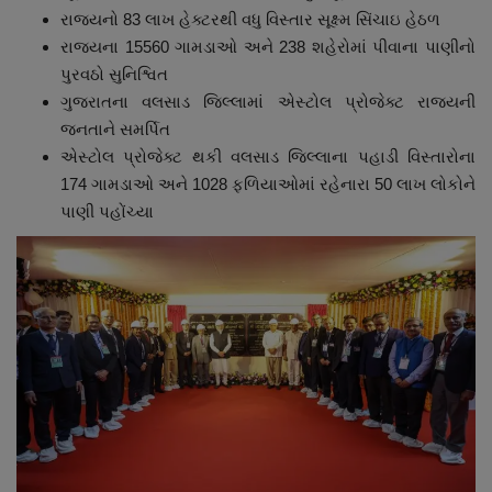
રાજ્યનો 83 લાખ હેક્ટરથી વધુ વિસ્તાર સૂક્ષ્મ સિંચાઇ હેઠળ
રાજ્યના 15560 ગામડાઓ અને 238 શહેરોમાં પીવાના પાણીનો
પુરવઠો સુનિશ્વિત
ગુજરાતના વલસાડ જિલ્લામાં એસ્ટોલ પ્રોજેક્ટ રાજ્યની
જનતાને સમર્પિત
એસ્ટોલ પ્રોજેક્ટ થકી વલસાડ જિલ્લાના પહાડી વિસ્તારોના
174 ગામડાઓ અને 1028 ફળિયાઓમાં રહેનારા 50 લાખ લોકોને
પાણી પહોંચ્યા