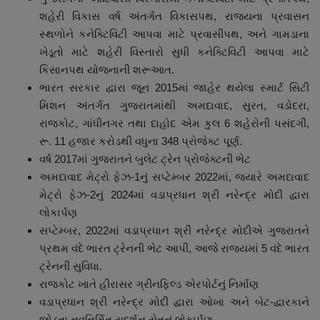
શહેરી વિકાસ વર્ષ અંતર્ગત વિકાસપથ, રાજ્યના પ્રવાસન
સ્થળોને કનેક્ટિવિટી આપવા માટે પ્રવાસીપથ, અને ગામડાના
ખેડૂતો માટે શહેરી વિસ્તારો સુધી કનેક્ટિવિટી આપવા માટે
કિસાનપથ યોજનાની શરૂઆત.
ભારત સરકાર દ્વારા જૂન 2015માં જાહેર થયેલા સ્માર્ટ સિટી
મિશન અંતર્ગત ગુજરાતમાંથી અમદાવાદ, સુરત, વડોદરા,
રાજકોટ, ગાંધીનગર તથા દાહોદ એમ કુલ 6 શહેરોની પસંદગી,
રૂ. 11 હજાર કરોડથી વધુના 348 પ્રોજેક્ટ પૂર્ણ.
વર્ષ 2017માં ગુજરાતને બુલેટ ટ્રેન પ્રોજેક્ટની ભેટ
અમદાવાદ મેટ્રો ફેઝ-1નું સપ્ટેમ્બર 2022માં, જ્યારે અમદાવાદ
મેટ્રો ફેઝ-2નું 2024માં વડાપ્રધાન શ્રી નરેન્દ્ર મોદી દ્વારા
લોકાર્પણ
સપ્ટેમ્બર, 2022માં વડાપ્રધાન શ્રી નરેન્દ્ર મોદીએ ગુજરાતને
પ્રથમ વંદે ભારત ટ્રેનની ભેટ આપી, આજે રાજ્યમાં 5 વંદે ભારત
ટ્રેનની સુવિધા.
રાજકોટ ખાતે હીરાસર ગ્રીનફિલ્ડ એરપોર્ટનું નિર્માણ
વડાપ્રધાન શ્રી નરેન્દ્ર મોદી દ્વારા ઓખા અને બેટ-દ્વારકાને
જોડતા નવનિર્મિત સુદર્શન સેતુનું લોકાર્પણ