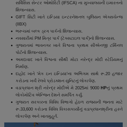
સર્વિસિસ સેન્ટર ઓથોરિટી (IFSCA) ના મુખ્યાલયની ઇમારતનો
શિલાન્યાસ.
GIFT સિટી ખાતે ઇન્ડિયા ઇન્ટરનેશનલ બુલિયન એક્સચેન્જ
(IIBX)
ભરૂચમાં બલ્ક ડ્રગ પાર્કનો શિલાન્યાસ.
નવસારીમાં PM મિત્ર પાર્ક (ટેક્સટાઇલ પાર્ક)નો શિલાન્યાસ.
ગુજરાતમાં ભાવનગર ખાતે વિશ્વના પ્રથમ સીએનજી ટર્મિનલ
પોર્ટનો શિલાન્યાસ.
અમદાવાદ ખાતે વિશ્વના સૌથી મોટા નરેન્દ્ર મોદી સ્ટેડિયમનું
નિર્માણ.
દાહોદ ખાતે ‘મેક ઇન ઇન્ડિયા’ના અભિગમ સાથે રૂ.20 હજાર
કરોડના ખર્ચે રેલવે પ્રોડક્શન યુનિટનું લોકાર્પણ.
વડાપ્રધાન શ્રી નરેન્દ્ર મોદીએ મે 2025માં 9000
HP
નું પ્રથમ
લોકોમોટિવ એન્જિન દેશને સમર્પિત કર્યું.
ગુજરાત સરકારના વિવિધ વિભાગો હેઠળ રાજ્યની જનતા માટે
રૂ.33,600 કરોડના વિવિધ વિકાસકાર્યોનું વડાપ્રધાનશ્રીના હસ્તે
લોકાર્પણ અને ખાતમુહૂર્ત.