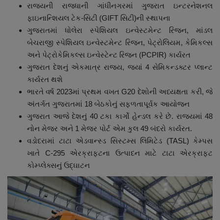
રાજ્યની રાજધાની ગાંધીનગરમાં ગુજરાત ઇન્ટરનેશનલ
ફાઇનાન્શિયલ ટેક-સિટી (GIFT સિટી)ની સ્થાપના
ગુજરાતમાં ધોલેરા સ્પેશિયલ ઇન્વેસ્ટમેન્ટ રિજન, માંડલ
બેચરાજી સ્પેશિયલ ઇન્વેસ્ટમેન્ટ રિજન, પેટ્રોલિયમ, કેમિકલ્સ
અને પેટ્રોકેમિકલ્સ ઇન્વેસ્ટેન્ટ રિજન (PCPIR) કાર્યરત
ગુજરાત દેશનું એકમાત્ર રાજ્ય, જ્યાં 4 સેમિકન્ડક્ટર પ્લાન્ટ
કાર્યરત થશે
ભારતે વર્ષ 2023માં પ્રથમ વખત G20 દેશોની અધ્યક્ષતા કરી, જે
અંતર્ગત ગુજરાતમાં 18 બેઠકોનું સફળતાપૂર્વક આયોજન
ગુજરાત આજે દેશનું 40 ટકા કાર્ગો હેન્ડલ કરે છે. રાજ્યમાં 48
નોન મેજર અને 1 મેજર પોર્ટ એમ કુલ 49 બંદરો કાર્યરત.
વડોદરામાં ટાટા એડવાન્સ્ડ સિસ્ટમ્સ લિમિટેડ (TASL) કેમ્પસ
ખાતે C-295 એરક્રાફ્ટના ઉત્પાદન માટે ટાટા એરક્રાફ્ટ
કોમ્પ્લેક્સનું ઉદ્ઘાટન