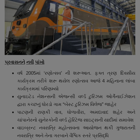
પ્રવાસનને
નવી
પાંખો
વર્ષ 2005માં ‘રણોત્સવ’ ની શરૂઆત. ફક્ત ત્રણ દિવસીય
કાર્યક્રમ તરીકે શરૂ થયેલ રણોત્સવ આજે 4 મહિનાના લાંબા
કાર્યક્રમમાં પરિણમ્યો
યુનાઇટેડ નેશન્સની એજન્સી વર્લ્ડ ટુરિઝમ ઓર્ગેનાઈઝેશન
દ્વારા કચ્છનું ધોરડો ગામ “બેસ્ટ ટુરિઝમ વિલેજ” જાહેર
પાટણની રાણકી વાવ, ધોળાવીરા, અમદાવાદ શહેર અને
ચાંપાનેરનો યુનેસ્કોની વર્લ્ડ હેરિટેજ સાઇટ્સની યાદીમાં સમાવેશ
વાઇબ્રન્ટ નવરાત્રિ મહોત્સવના આયોજન થકી ગુજરાતની
નવરાત્રિ અને તેના ગરબાને વૈશ્વિક સ્તરે પ્રસિદ્ધિ