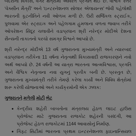
બંદરોનો વિકાસ, વગેરે ક્ષેત્રોમાં અવિરત પ્રગતિ થઈ છે. વૈશ્વિક સ્તરે
‘વેક્સીન મૈત્રી’ અને ‘ઇન્ટરનેશનલ સોલાર એલાયન્સ’ જેવી પહેલોથી
ભારતની કૂટનીતિને નવી ઓળખ મળી છે. ઉરી સર્જિકલ સ્ટ્રાઈક,
પુલવામા એર સ્ટ્રાઇક અને પહેલગામ હુમલાના વળતા જવાબ તરીકે
ઓપરેશન સિંદૂર ચલાવીને વડાપ્રધાન શ્રી નરેન્દ્ર મોદીએ દેશના
સૈન્યની તાકાતનો પરચો સમગ્ર વિશ્વને આપ્યો છે.
શ્રી નરેન્દ્ર મોદીએ 13 વર્ષ ગુજરાતના મુખ્યમંત્રી અને ત્યારબાદ
વડાપ્રધાન તરીકેના 11 વર્ષના નેતૃત્વથી વિકાસવાદી રાજકારણને નવો
અર્થ આપ્યો છે. 24 વર્ષની આ યાત્રા ભારતના આત્મવિશ્વાસ, પ્રગતિ
અને વૈશ્વિક નેતૃત્વના નવા યુગનું પ્રતીક બની છે. પ્રસ્તુત છે,
ગુજરાતના મુખ્યમંત્રી તરીકે તેમણે કરેલા કાર્યો અને વિવિધ ક્ષેત્રોમાં
શરૂ કરેલી યોજનાઓ અને કાર્યક્રમોની એક ઝલક:
ગુજરાતને
મળેલી
મોટી
ભેટ
કેન્દ્રીય શહેરી બાબતોના મંત્રાલય હેઠળ લાઇટ હાઉસ
પ્રોજેક્ટ માટે ગુજરાતના રાજકોટ શહેરની પસંદગી, આ
પ્રોજેક્ટ હેઠળ રાજકોટમાં 1144 આવાસોનું નિર્માણ.
ગિફ્ટ સિટીમાં ભારતના પ્રથમ ઇન્ટરનેશનલ ફાઇનાન્સિયલ