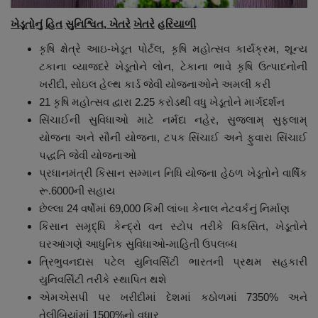
ખેડૂતોનું
હિત
સુનિશ્વિત
,
ખેતરે
ખેતરે
હરિયાળી
કૃષિ ક્ષેત્રે આઇ-ખેડૂત પોર્ટલ, કૃષિ મહોત્સવ કાર્યક્રમ, શૂન્ય
ટકાના વ્યાજદરે ખેડૂતોને લોન, ટેકાના ભાવે કૃષિ ઉત્પાદનોની
ખરીદી, સોઇલ હેલ્થ કાર્ડ જેવી યોજનાઓને અમલી કરી
21 કૃષિ મહોત્સવ દ્વારા 2.25 કરોડથી વધુ ખેડૂતોને માર્ગદર્શન
સિંચાઈની સુવિધાઓ માટે નર્મદા નહેર, સુજલામ્ સુફલામ્
યોજના અને સૌની યોજના, ટપક સિંચાઈ અને ફુવારા સિંચાઈ
પદ્ધતિ જેવી યોજનાઓ
પ્રધાનમંત્રી કિસાન સમ્માન નિધિ યોજના હેઠળ ખેડૂતોને વાર્ષિક
રૂ.6000ની સહાય
છેલ્લા 24 વર્ષોમાં 69,000 કિમી લાંબા કેનાલ નેટવર્કનું નિર્માણ
કિસાન સમૃદ્ધિ કેન્દ્રો વન સ્ટોપ તરીકે વિકસિત, ખેડૂતોને
ઘરઆંગણે આધુનિક સુવિધાઓ-માહિતી ઉપલબ્ધ
ત્રિભુવનદાસ પટેલ યુનિવર્સિટી ભારતની પ્રથમ સહકારી
યુનિવર્સિટી તરીકે સ્થાપિત થશે
એમએસપી પર ખરીદીમાં દેશમાં કઠોળમાં 7350% અને
તેલીબિયાંમાં 1500%
નો વધાર