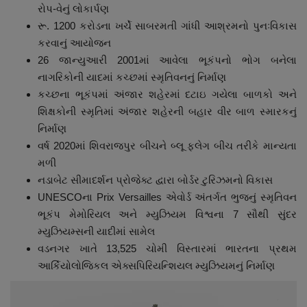
રોપ-વેનું લોકાર્પણ
રૂ. 1200 કરોડના ખર્ચે સાબરમતી ગાંધી આશ્રમનો પુનઃવિકાસ
કરવાનું આયોજન
26 જાન્યુઆરી 2001માં આવેલા ભૂકંપનો ભોગ બનેલા
નાગરિકોની યાદમાં કચ્છમાં સ્મૃતિવનનું નિર્માણ
કચ્છના ભૂકંપમાં અંજાર શહેરમાં દટાઇ ગયેલા બાળકો અને
શિક્ષકોની સ્મૃતિમાં અંજાર શહેરની બહાર વીર બાળ સ્મારકનું
નિર્માણ
વર્ષ 2020માં શિવરાજપુર બીચને બ્લૂ ફ્લેગ બીચ તરીકે માન્યતા
મળી
નડાબેટ સીમાદર્શન પ્રોજેક્ટ દ્વારા બોર્ડર ટુરિઝમનો વિકાસ
UNESCOના Prix Versailles એવોર્ડ અંતર્ગત ભુજનું સ્મૃતિવન
ભૂકંપ મેમોરિયલ અને મ્યુઝિયમ વિશ્વના 7 સૌથી સુંદર
મ્યુઝિયમ્સની યાદીમાં સામેલ
વડનગર ખાતે 13,525 ચોમી વિસ્તારમાં ભારતના પ્રથમ
આર્કિયોલોજિકલ એક્સપિરિયન્શિયલ મ્યુઝિયમનું નિર્માણ