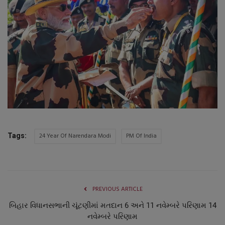
24 Year Of Narendara Modi
PM Of India
Tags:
PREVIOUS ARTICLE
બિહાર વિધાનસભાની ચૂંટણીમાં મતદાન 6 અને 11 નવેમ્બરે પરિણામ 14
નવેમ્બરે પરિણામ