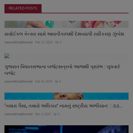
RELATED POSTS
સર્વાઈકલ કેન્સર સામે આવતીકાલથી દેશવ્યાપી રસીકરણ ઝુંબેશ
saurashtrabhoomi
Feb 27, 2026
0
ગુજરાત વિધાનસભાના બજેટસત્રનો આજથી પ્રારંભ : બુધવારે
બજેટ
saurashtrabhoomi
Feb 16, 2026
0
‘તમારા પૈસા, તમારો અધિકાર’ નામનું રાષ્ટ્રીય અભીયાન : ૩૩...
saurashtrabhoomi
Dec 6, 2025
0