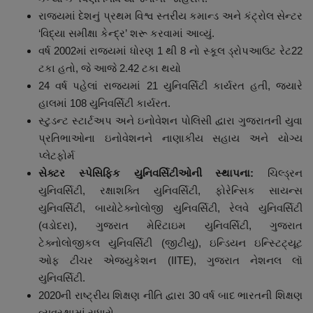
રાજ્યમાં દેશનું પ્રથમ વિશ્વ સ્તરીય કમાન્ડ અને કંટ્રોલ સેન્ટર
‘વિદ્યા સમીક્ષા કેન્દ્ર’ શરૂ કરવામાં આવ્યું.
વર્ષ 2002માં રાજ્યમાં ધોરણ 1 થી 8 નો સ્કૂલ ડ્રોપઆઉટ રેટ22
ટકા હતો, જે આજે 2.42 ટકા થયો
24 વર્ષ પહેલાં રાજ્યમાં 21 યુનિવર્સિટી કાર્યરત હતી, જ્યારે
હાલમાં 108 યુનિવર્સિટી કાર્યરત.
સ્ટુડન્ટ સ્ટાર્ટઅપ અને ઇનોવેશન પોલિસી દ્વારા ગુજરાતની યુવા
પ્રતિભાઓના ઇનોવેશનને નાણાકીય સહાય અને યોગ્ય
પ્લેટફોર્મ
સેક્ટર
સ્પેસિફિક
યુનિવર્સિટી
ઓ
ની
સ્થાપના
:
ચિલ્ડ્રન
યુનિવર્સિટી, રક્ષાશક્તિ યુનિવર્સિટી, ફોરેન્સિક સાયન્સ
યુનિવર્સિટી, બાયોટેક્નોલોજી યુનિવર્સિટી, રેલવે યુનિવર્સિટી
(વડોદરા), ગુજરાત મેરિટાઇમ યુનિવર્સિટી, ગુજરાત
ટેક્નોલોજીકલ યુનિવર્સિટી (જીટીયુ), ઇન્ડિયન ઇન્સ્ટિટ્યૂટ
ઓફ ટીચર એજ્યુકેશન (IITE), ગુજરાત નેશનલ લૉ
યુનિવર્સિટી.
2020ની રાષ્ટ્રીય શિક્ષણ નીતિ દ્વારા 30 વર્ષ બાદ ભારતની શિક્ષણ
વ્યવસ્થામાં સુધારો