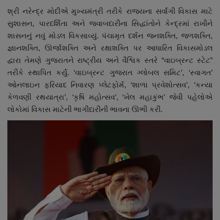
નાણાંકીય સમાચાર
શ્રી નરેન્દ્ર મોદીએ મુખ્યમંત્રી તરીકે રાજ્યના સર્વાંગી વિકાસ માટે
સુશાસન, પારદર્શિતા અને જવાબદારીના સિદ્ધાંતોને કેન્દ્રમાં રાખીને
સ્થાનિક સમાચાર
શાસનનું નવું મોડલ વિકસાવ્યું. પંચામૃત દર્શન જનશક્તિ, જળશક્તિ,
જ્ઞાનશક્તિ, ઊર્જાશક્તિ અને રક્ષાશક્તિ પર આધારિત વિકાસમોડલ
સ્પોર્ટ્સ
દ્વારા તેમણે ગુજરાતને રાષ્ટ્રીય અને વૈશ્વિક સ્તરે “વાઇબ્રન્ટ સ્ટેટ”
તરીકે સ્થાપિત કર્યું. ‘વાઇબ્રન્ટ ગુજરાત ગ્લોબલ સમિટ’, ‘સ્વાગત’
ઓનલાઇન ફરિયાદ નિવારણ પ્લેટફોર્મ, ‘શાળા પ્રવેશોત્સવ’, ‘કન્યા
રાશિફળ
કેળવણી રથયાત્રા’, ‘કૃષિ મહોત્સવ’, ‘ખેલ મહાકુંભ’ જેવી પહેલોએ
લોકોમાં વિકાસ માટેની ભાગીદારીની ભાવના ઊભી કરી.
ગુનાખોરી
બોલિવૂડ
સ્વાસ્થ્ય