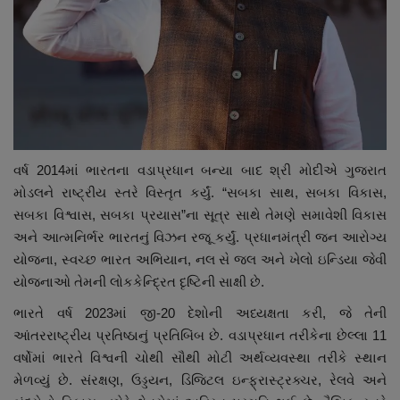
વર્ષ 2014માં ભારતના વડાપ્રધાન બન્યા બાદ શ્રી મોદીએ ગુજરાત
મોડલને રાષ્ટ્રીય સ્તરે વિસ્તૃત કર્યું. “સબકા સાથ, સબકા વિકાસ,
સબકા વિશ્વાસ, સબકા પ્રયાસ”ના સૂત્ર સાથે તેમણે સમાવેશી વિકાસ
અને આત્મનિર્ભર ભારતનું વિઝન રજૂ કર્યું. પ્રધાનમંત્રી જન આરોગ્ય
યોજના, સ્વચ્છ ભારત અભિયાન, નલ સે જલ અને ખેલો ઇન્ડિયા જેવી
યોજનાઓ તેમની લોકકેન્દ્રિત દૃષ્ટિની સાક્ષી છે.
ભારતે વર્ષ 2023માં જી-20 દેશોની અધ્યક્ષતા કરી, જે તેની
આંતરરાષ્ટ્રીય પ્રતિષ્ઠાનું પ્રતિબિંબ છે. વડાપ્રધાન તરીકેના છેલ્લા 11
વર્ષોમાં ભારતે વિશ્વની ચોથી સૌથી મોટી અર્થવ્યવસ્થા તરીકે સ્થાન
મેળવ્યું છે. સંરક્ષણ, ઉડ્ડયન, ડિજિટલ ઇન્ફ્રાસ્ટ્રક્ચર, રેલવે અને