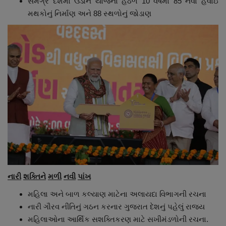
સમગ્ર દેશમાં ઉડાન યોજના હેઠળ 10 વર્ષમાં 85 નવા હવાઇ
મથકોનું નિર્માણ અને 88 સ્થળોનું જોડાણ
નારી
શક્તિને
મળી
નવી
પાંખ
મહિલા અને બાળ કલ્યાણ માટેના અલાયદા વિભાગની રચના
નારી ગૌરવ નીતિનું ગઠન કરનાર ગુજરાત દેશનું પહેલું રાજ્ય
મહિલાઓના આર્થિક સશક્તિકરણ માટે સખીમંડળોની રચના.