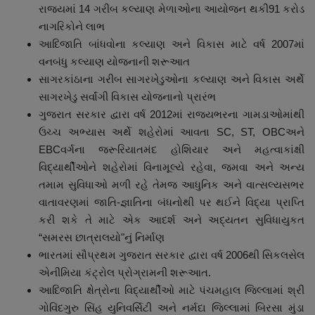
રાજ્યમાં 14 ગરીબ કલ્યાણ મેળાઓના આયોજન થકી91 કરોડ
નાગરિકોને લાભ
આદિજાતિ બાંધવોના કલ્યાણ અને વિકાસ માટે વર્ષ 2007માં
વનબંધુ કલ્યાણ યોજનાની શરૂઆત
સાગરકાંઠાના ગરીબ સાગરખેડુઓના કલ્યાણ અને વિકાસ અર્થે
સાગરખેડુ સર્વાંગી વિકાસ યોજનાનો પ્રારંભ
ગુજરાત સરકાર દ્વારા વર્ષ 2012માં રાજયભરના ગામડાઓમાંથી
ઉચ્ચ અભ્યાસ અર્થે શહેરોમાં આવતા SC, ST, OBCઅને
EBCવર્ગના જરૂરિયાતમંદ હોશિયાર અને મહત્વાકાંક્ષી
વિદ્યાર્થીઓને શહેરોમાં વિનામૂલ્યે રહેવા, જમવા અને અન્ય
તમામ સુવિધાઓ મળી રહે તેમજ આધુનિક અને વાત્સલ્યસભર
વાતાવરણમાં જાતિ-જ્ઞાતિના બંધનોથી પર થઈને વિદ્યા પ્રાપ્તિ
કરી શકે તે માટે એક આદર્શ અને અદ્યતન સુવિધાયુકત
“સમરસ છાત્રાલયો"નું નિર્માણ
ભારતમાં સૌપ્રથમ ગુજરાત સરકાર દ્વારા વર્ષ 2006થી સિકલસેલ
એનીમિયા કંટ્રોલ પ્રોગ્રામની શરૂઆત.
આદિજાતિ ક્ષેત્રોના વિદ્યાર્થીઓ માટે પંચમહાલ જિલ્લામાં શ્રી
ગોવિંદગુરુ સિંહ યુનિવર્સિટી અને નર્મદા જિલ્લામાં બિરસા મુંડા