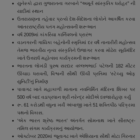
યુનેસ્કો દ્વારા ગુજરાતના ગરબાને “અમૂર્ત સાંસ્કૃતિક ધરોહર” ની
યાદીમાં સ્થાન
ઉત્તરાયણના તહેવાર પ્રત્યે દેશ-વિદેશના લોકોને આકર્ષિત કરવા
આંતરરાષ્ટ્રીય પતંગ મહોત્સવની શરૂઆત
વર્ષ 2009માં કાંકરિયા કાર્નિવલનો પ્રારંભ
વડનગરની ગાયિકા બહેનોની સ્મૃતિમાં દર વર્ષે તાનારીરી મહોત્સવ
તેમજ ભારતીય નૃત્ય સંસ્કૃતિને ઉજાગર કરવા મોઢેરા સૂર્યમંદિર
ખાતે ઉત્તરાર્ધ મહોત્સવ કાર્યક્રમની શરૂઆત
ભારતના લોખંડી પુરુષ સરદાર વલ્લભભાઈ પટેલની 182 મીટર
ઊંચાઇ ધરાવતી, વિશ્વની સૌથી ઊંચી પ્રતિમા ‘સ્ટેચ્યુ ઓફ
યુનિટી’નું નિર્માણ
પાવાગઢ ખાતે મહાકાળી માતાના નવનિર્મિત મંદિરના શિખર પર
500 વર્ષ બાદ વડાપ્રધાન શ્રી નરેન્દ્ર મોદીએ ધ્વજારોહણ કર્યું
રૂ. 61 કરોડથી વધુના ખર્ચે અંબાજી ખાતે 51 શક્તિપીઠ પરિક્રમા
પથનો વિકાસ.
‘એક ભારત શ્રેષ્ઠ ભારત’ અંતર્ગત સોમનાથ ખાતે સૌરાષ્ટ્ર-
તમિલ સંગમ કાર્યક્રમનું આયોજન.
ઓક્ટોબર 2020માં જૂનાગઢ ખાતે એશિયાના સૌથી મોટા ગિરનાર