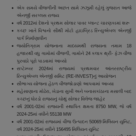
એક સમયે વીજળીની અછત સામે ઝઝૂમી રહેલું ગુજરાત આજે
એનર્જી સરપ્લસ રાજ્ય
વર્ષ 2012માં દેશનો પ્રથમ સોલાર પાવર પ્લાન્ટ ચારણકામાં શરૂ
કચ્છ ખાતે વિશ્વનો સૌથી મોટો હાઇબ્રિડ રિન્યુએબલ એનર્જી
પાર્ક નિર્માણાધીન
જ્યોતિગ્રામ યોજનાના માધ્યમથી રાજ્યના તમામ 18
હજારથી વધુ ગામોમાં વીજળી, ગામોને 24 કલાક થ્રી- ફેઝ વીજ
પુરવઠો પૂરો પાડવામાં આવ્યો
સપ્ટેમ્બર 2024માં રાજ્યમાં પ્રથમવાર આંતરરાષ્ટ્રીય
રિન્યુએબલ એનર્જી સમિટ (RE-INVEST)નું આયોજન
સૌભાગ્ય યોજના હેઠળ વીજજોડાણો આપવામાં આવ્યા
મહેસાણાના મોઢેરા, ખેડાના સુખી અને બનાસકાંઠાના મસાલી બાદ
કચ્છનું ધોરડો રાજ્યનું ચોથું સોલાર વિલેજ જાહેર
વર્ષ 2001-02માં રાજ્યની સ્થાપિત ક્ષમતા 8750 MW, જે વર્ષ
2024-25માં વધીને 55138 MW
વર્ષ 2001-02માં રાજ્યમાં વીજ ઉત્પાદન 50069 મિલિયન યુનિટ,
વર્ષ 2024-25માં વધીને 156495 મિલિયન યુનિટ