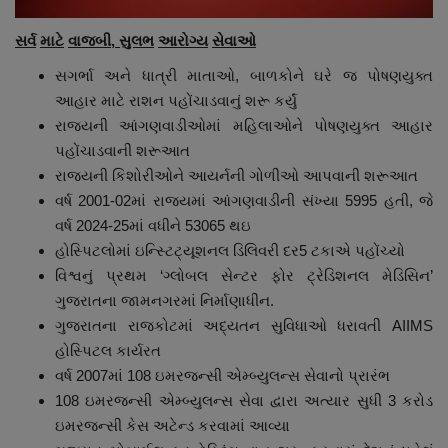
સર્વ
માટે
વાજબી
,
સુલભ
આરોગ્ય
સેવાઓ
સગર્ભા અને ધાત્રી માતાઓ, બાળકોને ઘરે જ પોષણયુક્ત
આહાર માટે રાશન પહોંચાડવાનું શરૂ કર્યું
રાજ્યની આંગણવાડીઓમાં મહિલાઓને પોષણયુક્ત આહાર
પહોંચાડવાની શરૂઆત
રાજ્યની કિશોરીઓને આયર્નની ગોળીઓ આપવાની શરૂઆત
વર્ષ 2001-02માં રાજ્યમાં આંગણવાડીની સંખ્યા 5995 હતી, જે
વર્ષ 2024-25માં વધીને 53065 થઇ
હોસ્પિટલોમાં ઇન્સ્ટિટ્યૂશનલ ડિલિવરી દર5 ટકાએ પહોંચ્યો
વિશ્વનું પ્રથમ ‘ગ્લોબલ સેન્ટર ફોર ટ્રેડિશનલ મેડિસિન’
ગુજરાતના જામનગરમાં નિર્માણાધીન.
ગુજરાતના રાજકોટમાં અદ્યતન સુવિધાઓ ધરાવતી AIIMS
હોસ્પિટલ કાર્યરત
વર્ષ 2007માં 108 ઇમરજન્સી એમ્બ્યુલન્સ સેવાનો પ્રારંભ
108 ઇમરજન્સી એમ્બ્યુલન્સ સેવા દ્વારા અત્યાર સુધી 3 કરોડ
ઇમરજન્સી કેસ અટેન્ડ કરવામાં આવ્યા