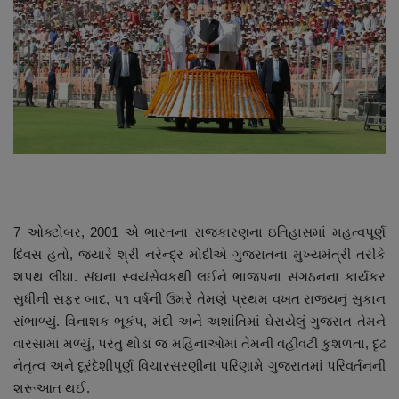
About Author
Contact
Dipotsav Special
આંતરરાષ્ટ્રીય
રાષ્ટ્રીય
7 ઓક્ટોબર, 2001 એ ભારતના રાજકારણના ઇતિહાસમાં મહત્વપૂર્ણ
ગુજરાત
દિવસ હતો, જ્યારે શ્રી નરેન્દ્ર મોદીએ ગુજરાતના મુખ્યમંત્રી તરીકે
શપથ લીધા. સંઘના સ્વયંસેવકથી લઈને ભાજપના સંગઠનના કાર્યકર
જુનાગઢ
સુધીની સફર બાદ, ૫૧ વર્ષની ઉંમરે તેમણે પ્રથમ વખત રાજ્યનું સુકાન
સંભાળ્યું. વિનાશક ભૂકંપ, મંદી અને અશાંતિમાં ઘેરાયેલું ગુજરાત તેમને
Support US
વારસામાં મળ્યું, પરંતુ થોડાં જ મહિનાઓમાં તેમની વહીવટી કુશળતા, દૃઢ
નેતૃત્વ અને દૂરંદેશીપૂર્ણ વિચારસરણીના પરિણામે ગુજરાતમાં પરિવર્તનની
બજારના સમાચાર
શરૂઆત થઈ.