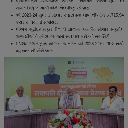
પ્રધાનમંત્રી ઉજ્જવલા યોજના અંતર્ગત અત્યારસુધી 10
લાખથી વધુ લાભાર્થીઓને એલપીજી જોડાણ
વર્ષ 2023-24 સુધીમાં સોલાર રૂફટોપના લાભાર્થીઓને રૂ.715.94
કરોડ રૂપિયાની સબસિડી
પીએમ સૂર્યઘર મફત વીજળી યોજના અંતર્ગત સોલાર રૂફટોપ
લાભાર્થીઓને વર્ષ 2024-25માં રૂ.1181 કરોડની સબસિડી
PNG/LPG સહાય યોજના અંતર્ગત વર્ષ 2023-24માં 26 લાખથી
વધુ લાભાર્થીઓને લાભ