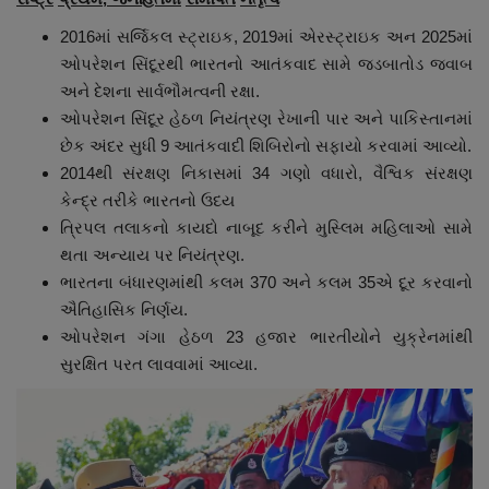
2016માં સર્જિકલ સ્ટ્રાઇક, 2019માં એરસ્ટ્રાઇક અન 2025માં
ઓપરેશન સિંદૂરથી ભારતનો આતંકવાદ સામે જડબાતોડ જવાબ
અને દેશના સાર્વભૌમત્વની રક્ષા.
ઓપરેશન સિંદૂર હેઠળ નિયંત્રણ રેખાની પાર અને પાકિસ્તાનમાં
છેક અંદર સુધી 9 આતંકવાદી શિબિરોનો સફાયો કરવામાં આવ્યો.
2014થી સંરક્ષણ નિકાસમાં 34 ગણો વધારો, વૈશ્વિક સંરક્ષણ
કેન્દ્ર તરીકે ભારતનો ઉદય
ત્રિપલ તલાકનો કાયદો નાબૂદ કરીને મુસ્લિમ મહિલાઓ સામે
થતા અન્યાય પર નિયંત્રણ.
ભારતના બંધારણમાંથી કલમ 370 અને કલમ 35એ દૂર કરવાનો
ઐતિહાસિક નિર્ણય.
ઓપરેશન ગંગા હેઠળ 23 હજાર ભારતીયોને યુક્રેનમાંથી
સુરક્ષિત પરત લાવવામાં આવ્યા.