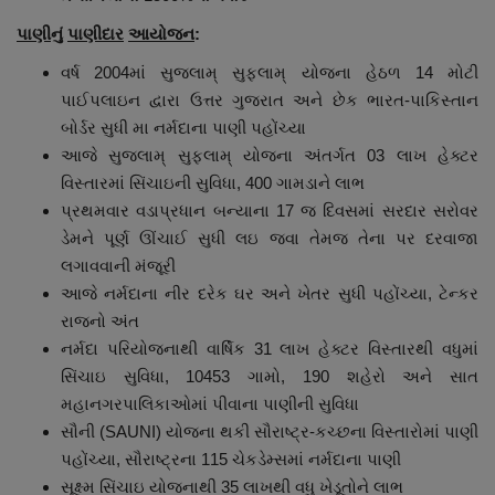
પાણીનું
પાણીદાર
આયોજન
:
વર્ષ 2004માં સુજલામ્ સુફલામ્ યોજના હેઠળ 14 મોટી
પાઈપલાઇન દ્વારા ઉત્તર ગુજરાત અને છેક ભારત-પાકિસ્તાન
બોર્ડર સુધી મા નર્મદાના પાણી પહોંચ્યા
આજે સુજલામ્ સુફલામ્ યોજના અંતર્ગત 03 લાખ હેક્ટર
વિસ્તારમાં સિંચાઇની સુવિધા, 400 ગામડાને લાભ
પ્રથમવાર વડાપ્રધાન બન્યાના 17 જ દિવસમાં સરદાર સરોવર
ડેમને પૂર્ણ ઊંચાઈ સુધી લઇ જવા તેમજ તેના પર દરવાજા
લગાવવાની મંજૂરી
આજે નર્મદાના નીર દરેક ઘર અને ખેતર સુધી પહોંચ્યા, ટેન્કર
રાજનો અંત
નર્મદા પરિયોજનાથી વાર્ષિક 31 લાખ હેક્ટર વિસ્તારથી વધુમાં
સિંચાઇ સુવિધા, 10453 ગામો, 190 શહેરો અને સાત
મહાનગરપાલિકાઓમાં પીવાના પાણીની સુવિધા
સૌની (SAUNI) યોજના થકી સૌરાષ્ટ્ર-કચ્છના વિસ્તારોમાં પાણી
પહોંચ્યા, સૌરાષ્ટ્રના 115 ચેકડેમ્સમાં નર્મદાના પાણી
સૂક્ષ્મ સિંચાઇ યોજનાથી 35 લાખથી વધુ ખેડૂતોને લાભ