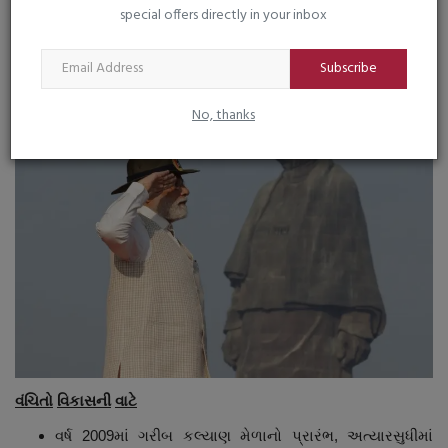
જન ઔષધિ કેન્દ્રોથી નાગરિકોને પરવડે તેવી દવાઓની સુવિધા.
special offers directly in your inbox
મિશન ઇન્દ્રધનુષ દ્વારા બાળકો અને સગર્ભા મહિલાઓને 12
રોગો સામે લડવા રસી આપવામાં આવે છે.
Subscribe
No, thanks
વંચિતો
વિકાસની
વાટે
વર્ષ 2009માં ગરીબ કલ્યાણ મેળાનો પ્રારંભ, અત્યારસુધીમાં