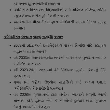
ટ્રાઇબલ યુનિવર્સિટીની સ્થાપના
આદિજાતિ વિસ્તારના વિદ્યાર્થીઓ માટે મેડિકલ કોલેજ, નર્સિંગ
સ્કૂલ તેમજ નર્સિંગ હોસ્ટેલની સ્થાપના.
જનજાતીય ગૌરવ દિવસ દ્વારા આદિવાસી નાયક બિરસા મુંડાનું
સન્માન
ઔદ્યોગિક
ઉત્થાન
લાવ્યું
સમૃદ્ધિ
અપાર
2003માં SEZ અને ઇન્ડસ્ટ્રિયલ પાર્કના નિર્માણ માટે વટહુકમ
બહાર પાડવામાં આવ્યો
વર્ષ 2003માં આંતરરાષ્ટ્રીય સ્તરની ‘વાઈબ્રન્ટ ગુજરાત ગ્લોબલ
સમિટ’ની શરૂઆત
વર્ષ 2023-24માં રાજ્યમાં 42 બિલિયન યુએસ ડૉલરનું FDI
પ્રાપ્ત થયું
ગુજરાતમાં મહિલા ઉદ્યોગ સાહસિકો માટે અલગ GIDC
(ઔદ્યોગિક વિસ્તારો)ની શરૂઆત
વર્ષ 2008માં ગુજરાતમાં ટાટા નેનોના પ્લાન્ટને મંજૂરી, આજે
મારૂતિ, ફોર્ડ, હોન્ડા જેવી કંપનીઓની હાજરી સાથે ગુજરાત
દેશનું ઓટોમોબાઈલ હબ