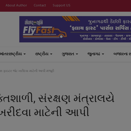
About Author
Contact
Support US
આંતરરાષ્ટ્રીય
રાષ્ટ્રીય
ગુજરાત
જુનાગઢ
બજારના 
ેજસ ફાઇટર જેટ ખરીદવા માટેની આપી મંજૂરી
તિશાળી, સંરક્ષણ મંત્રાલયે
ખરીદવા માટેની આપી