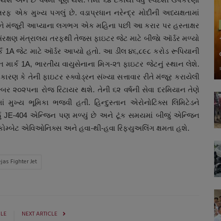
ફ એક મુખ્ય પગલું છે. વડાપ્રધાન નરેન્દ્ર મોદીની અધ્યક્ષતામાં
ીદીને મંજૂરી આપ્યાના લગભગ એક મહિના પછી આ કરાર પર હસ્તાક્ષર
 સંરક્ષણ મંત્રાલય તરફથી તેજસ ફાઇટર જેટ માટે બીજાે ઑર્ડર મળ્યો
ાર્ક 1A જેટ માટે ઑર્ડર આપ્યો હતો. આ ડીલ ૪૬,૮૯૮ કરોડ રૂપિયાની
 માર્ક 1A, ભારતીય વાયુસેનાના મિગ-૨૧ ફાઇટર જેટનું સ્થાન લેશે.
રણ કે તેની ફાઇટર સ્ક્વોડ્રન સંખ્યા સત્તાવાર રીતે મંજૂર કરાયેલી
બર ૨૦૨૫ના રોજ રિટાયર થશે. તેની ૬૨ વર્ષની સેવા દરમિયાન તેણે
 મુખ્ય ભૂમિકા ભજવી હતી. હિન્દુસ્તાન એરોનોટિક્સ લિમિટેડને
ીજું JE-404 એન્જિન પણ મળ્યું છે અને ટૂંક સમયમાં બીજું એન્જિન
કોમ્બેટ એવિઓનિક્સ અને હવા-થી-હવા રિફ્યુઅલિંગ ક્ષમતા હશે.
ejas Fighter Jet
CLE
NEXT ARTICLE