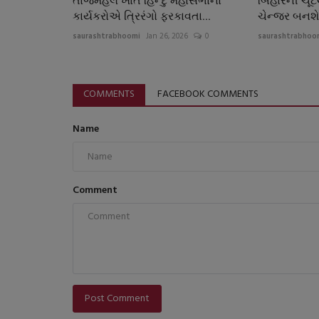
તાજમહેલ ખાતે હિન્દુ મહાસભાનાં
બિહારની ચૂં
કાર્યકરોએ ત્રિરંગો ફરકાવતા...
ચેન્જર બનશે
saurashtrabhoomi
Jan 26, 2026
0
saurashtrabhoo
COMMENTS
FACEBOOK COMMENTS
Name
Comment
Post Comment