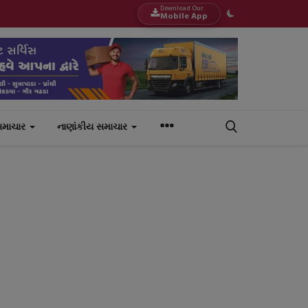
Download Our
Mobile App
સમાચાર
નાણાંકીય સમાચાર