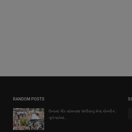
RANDOM POSTS
S
ઉનામાં ગીર સોમનાથ પોલીસનું મેગા કોમ્બીંગ :
ગુનેગારોમાં...