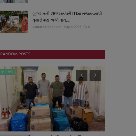
ગુજરાતની 289 સરકારી ITIમાં રાજ્યવ્યાપી
વૃક્ષારોપણ અભિયાન,...
saurashtrabhoomi
Aug 6, 2026
0
RANDOM POSTS
ગુનાખોરી
બોલિવૂડ