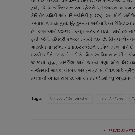
હશે, જે આર્ત્મનિભર ભારત પહેલને પ્રોત્સાહન આપવા તર
કેબિનેટ કમિટી ઓન સિક્યોરિટી (CCS) દ્વારા મોટી ખર
કરવામાં આવ્યા હતા. હિન્દુસ્તાન એરોનોટિક્સ લિમિટેડને
છે. ફેબ્રુઆરી ૨૦૨૧માં કેન્દ્ર સરકારે HAL સાથે ૮૩ મ
હતી, જેની ડિલિવરી ૨૦૨૮માં નક્કી થઈ છે. સિંગલ-એન્જિન
ભારતીય વાયુસેના આ ફાઇટર જેટને સામેલ કરવા માંગે છે કા
૪૨થી ઘટીને ૩૧ થઈ ગઈ છે. મિગ-૨૧ વિમાન ૨૬મી સપ્ટેમ્
૧૯૭૧ના યુદ્ધ, કારગિલ અને અન્ય ઘણાં મોટા મિશનમાં
તાજેતરમાં લાઇટ કોમ્બેટ એરક્રાફ્ટ માર્ક 1A માટે ત્ર
મળવાની અપેક્ષા રાખે છે. આ ફાઇટર જેટમાં વધુ અદ્યતન 
Ministry of Conservation
Indian Air Force
T
Tags:
PREVIOUS ARTI