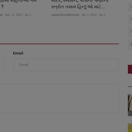
ટણીમાં મહિલાઓ ગેમ
મંદિર, સ્મશાન, પીવાના પાણીના
 ?
સ્ત્રોત તમામ હિન્દુઓ માટે...
mi
Nov 12, 2025
0
saurashtrabhoomi
Jan 1, 2026
0
Email