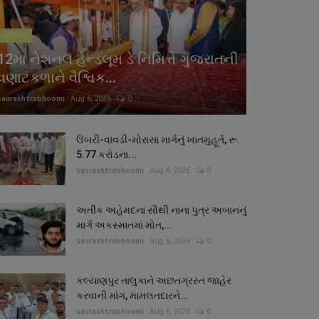
ગુજરાત
12મા નેશનલ હેન્ડલૂમ ડે નિમિત્તે ગુજરાતની
વણાટકળાને વૈશ્વિક...
saurashtrabhoomi
Aug 6, 2026
0
ઉંબરી-વાવડી-મોરાસા માર્ગનું ખાતમુહૂર્ત, રૂ.
5.77 કરોડના...
saurashtrabhoomi
Aug 6, 2026
0
અતીક અહેમદના સૌથી નાના પુત્ર અબાનનું
માર્ગ અકસ્માતમાં મોત,...
saurashtrabhoomi
Aug 6, 2026
0
કલ્યાણપુર તાલુકાને અછતગ્રસ્ત જાહેર
કરવાની માંગ, મામલતદારને...
saurashtrabhoomi
Aug 6, 2026
0