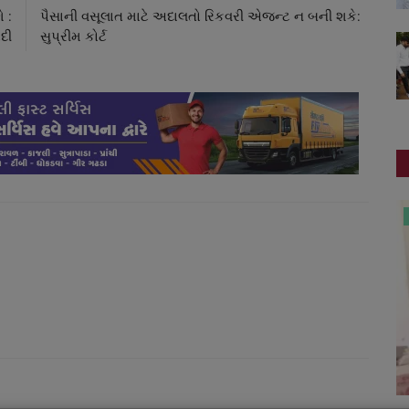
 :
પૈસાની વસૂલાત માટે અદાલતો રિકવરી એજન્ટ ન બની શકે:
દી
સુપ્રીમ કોર્ટ
ગુજરાત