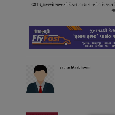
GST સુધારાઓ ભારતની વિકાસ ગાથાને નવી ગતિ આપશે
મો
સ્પોર્ટ્સ
saurashtrabhoomi