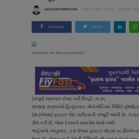
saurashtrabhoomi
Sep 26, 2025 - 12:41
Updated: Sep 
Facebook
Twitter
Wikipedia, the free encyclopedia
(સંપૂર્ણ સમાચાર સેવા) નવી દિલ્હી, તા.૨૬
સંરક્ષણ મંત્રાલયે હિન્દુસ્તાન એરોનોટિક્સ લિમિટેડ(HAL
1A (તેજસ) ફાઇટર જેટ ખરીદવાની મંજૂરી આપી છે. કેન્દ્
ડીલ કરી છે, જેમાં ટેક્સનો સમાવેશ થયો નથી.
અહેવાલો અનુસાર, ૯૭ તેજસ ફાઇટર જેટમાં ૬૮ સિંગલ-સ
થાય છે. તેજસ માર્ક 1Aની ડિલિવરી વર્ષ ૨૦૨૭-૨૮માં શરુ 