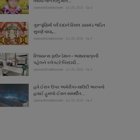
વર્ષીય બાળકીનું મોત...
saurashtrabhoomi
Jul 29, 2026
0
ગુરૂપૂણિર્માં પર્વે દાદાને રિયલ ડાયમંડ જડિત
સુવર્ણ વાઘા,...
saurashtrabhoomi
Jul 29, 2026
0
રિલાયન્સ ફાઉન્ડેશન - અક્ષયપાત્રની
પહેલને કલેક્ટરે બિરદાવી...
saurashtrabhoomi
Jul 29, 2026
0
હવે ઈરાક ઉપર અમેરીકા-સાઉદી અરબનો
હવાઈ હુમલો ઈરાન સમર્થીત...
saurashtrabhoomi
Jul 29, 2026
0