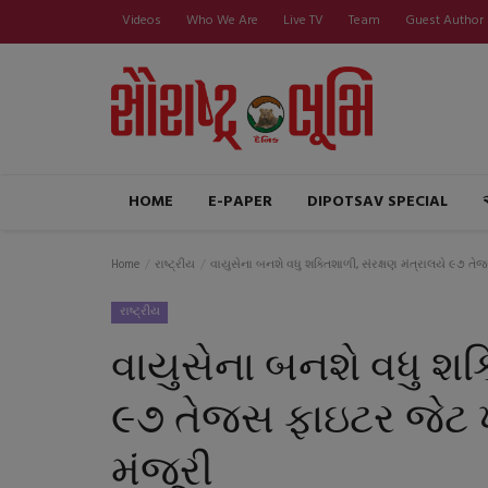
Videos
Who We Are
Live TV
Team
Guest Author
HOME
E-PAPER
DIPOTSAV SPECIAL
Home
રાષ્ટ્રીય
વાયુસેના બનશે વધુ શક્તિશાળી, સંરક્ષણ મંત્રાલયે ૯૭ ત
રાષ્ટ્રીય
વાયુસેના બનશે વધુ શક્
૯૭ તેજસ ફાઇટર જેટ 
મંજૂરી