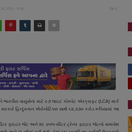
26, 2025 - 12:42
0
)ને ભારતીય વાયુસેના માટે ૯૭ લાઇટ કોમ્બેટ એરક્રાફ્ટ (LCA) માર્ક
ર સરકારે હિન્દુસ્તાન એરોનોટિક્સ સાથે ૬૨,૩૭૦ કરોડ રૂપિયામાં આ
ીટર ફાઇટર જેટ અને ૨૯ ડબલ-સીટર ટ્રેનર ફાઇટર જેટનો સમાવેશ
થશે અને છ વર્ષમાં પૂર્ણ થશે. તેમાં ૬૪ ટકાથી વધુ સ્વદેશી ઉપકરણો