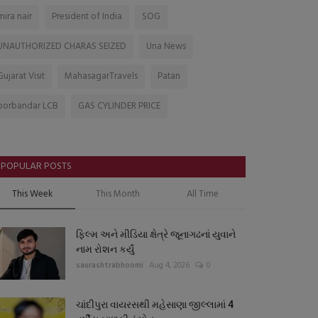
mira nair
President of India
SOG
UNAUTHORIZED CHARAS SEIZED
Una News
Gujarat Visit
MahasagarTravels
Patan
porbandar LCB
GAS CYLINDER PRICE
POPULAR POSTS
This Week
This Month
All Time
ફિલ્મ અને મીડિયા ક્ષેત્રે જૂનાગઢનાં યુવાને
નામ રોશન કર્યું
saurashtrabhoomi
Aug 4, 2026
0
ચાંદીપુરા વાયરસથી મહેસાણા જીલ્લામાં 4