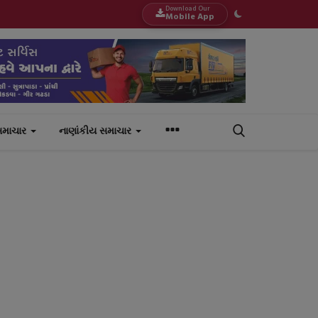
Download Our
Mobile App
સમાચાર
નાણાંકીય સમાચાર