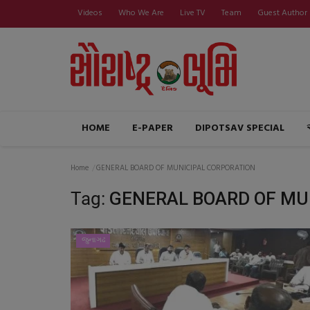
Videos
Who We Are
Live TV
Team
Guest Author
HOME
E-PAPER
DIPOTSAV SPECIAL
Home
GENERAL BOARD OF MUNICIPAL CORPORATION
Tag:
GENERAL BOARD OF MU
જુનાગઢ