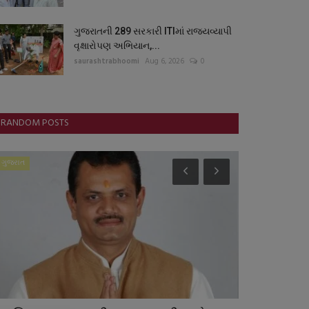
ગુજરાતની 289 સરકારી ITIમાં રાજ્યવ્યાપી
વૃક્ષારોપણ અભિયાન,...
saurashtrabhoomi
Aug 6, 2026
0
RANDOM POSTS
ગુજરાત
આંતરરાષ્ટ્રીય