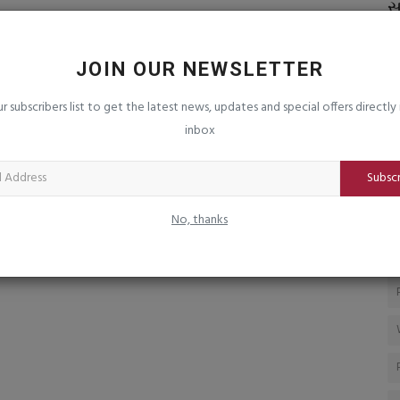
વિભાગ
ટેરિફની રમતથી અમેરીકાને જ ભારે નુકશાન
સ
૧૦૦ અબજ ડોલરનું...
ટ
saurashtrabhoomi
Aug 6, 2026
0
sa
JOIN OUR NEWSLETTER
 કરાયો
સબ
ur subscribers list to get the latest news, updates and special offers directly 
સં
inbox
Subsc
No, thanks