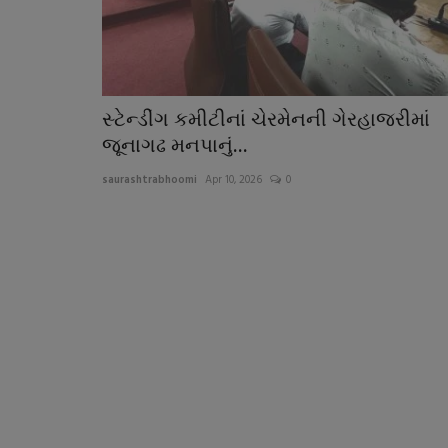
સ્ટેન્ડીંગ કમીટીનાં ચેરમેનની ગેરહાજરીમાં
જૂનાગઢ મનપાનું...
saurashtrabhoomi
Apr 10, 2026
0