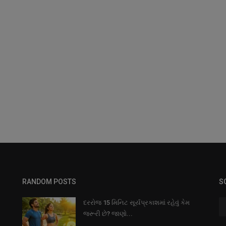
RANDOM POSTS
S
દરરોજ 15 મિનિટ સૂર્યપ્રકાશમાં રહેવું કેમ
જરૂરી છે? જાણો...