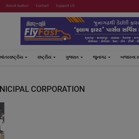
About Author
Contact
Support US
આંતરરાષ્ટ્રીય
રાષ્ટ્રીય
ગુજરાત
જુનાગઢ
બજારના 
NICIPAL CORPORATION