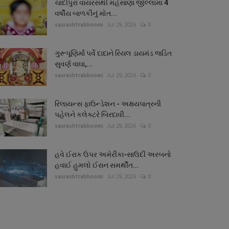
ચાંદીપુરા વાયરસથી મહેસાણા જીલ્લામાં 4
વર્ષીય બાળકીનું મોત...
saurashtrabhoomi
Jul 29, 2026
0
ગુરૂપૂણિર્માં પર્વે દાદાને રિયલ ડાયમંડ જડિત
સુવર્ણ વાઘા,...
saurashtrabhoomi
Jul 29, 2026
0
રિલાયન્સ ફાઉન્ડેશન - અક્ષયપાત્રની
પહેલને કલેક્ટરે બિરદાવી...
saurashtrabhoomi
Jul 29, 2026
0
હવે ઈરાક ઉપર અમેરીકા-સાઉદી અરબનો
હવાઈ હુમલો ઈરાન સમર્થીત...
saurashtrabhoomi
Jul 29, 2026
0