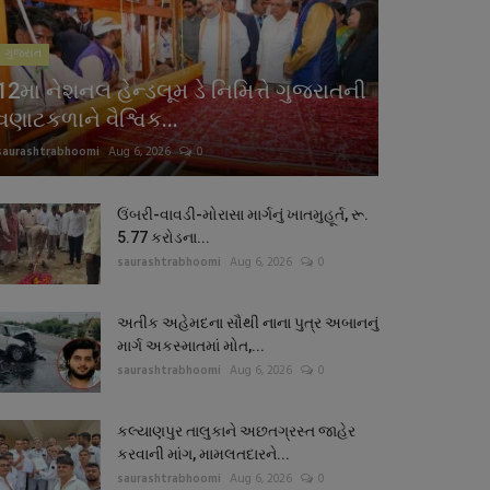
ગુજરાત
12મા નેશનલ હેન્ડલૂમ ડે નિમિત્તે ગુજરાતની
વણાટકળાને વૈશ્વિક...
saurashtrabhoomi
Aug 6, 2026
0
ઉંબરી-વાવડી-મોરાસા માર્ગનું ખાતમુહૂર્ત, રૂ.
5.77 કરોડના...
saurashtrabhoomi
Aug 6, 2026
0
અતીક અહેમદના સૌથી નાના પુત્ર અબાનનું
માર્ગ અકસ્માતમાં મોત,...
saurashtrabhoomi
Aug 6, 2026
0
કલ્યાણપુર તાલુકાને અછતગ્રસ્ત જાહેર
કરવાની માંગ, મામલતદારને...
saurashtrabhoomi
Aug 6, 2026
0