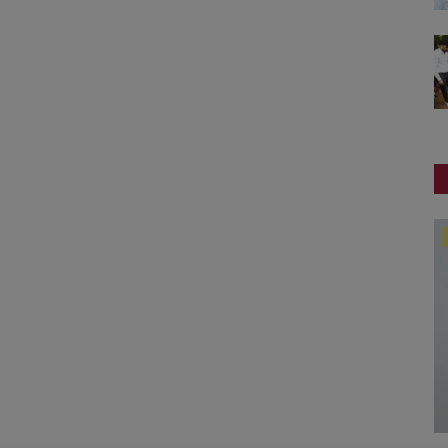
આંતરરાષ્ટ્રીય