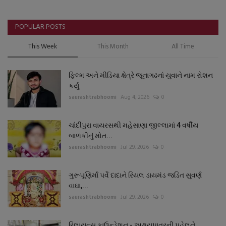
POPULAR POSTS
This Week
This Month
All Time
ફિલ્મ અને મીડિયા ક્ષેત્રે જૂનાગઢનાં યુવાને નામ રોશન
કર્યું
saurashtrabhoomi
Aug 4, 2026
0
ચાંદીપુરા વાયરસથી મહેસાણા જીલ્લામાં 4 વર્ષીય
બાળકીનું મોત...
saurashtrabhoomi
Jul 29, 2026
0
ગુરૂપૂણિર્માં પર્વે દાદાને રિયલ ડાયમંડ જડિત સુવર્ણ
વાઘા,...
saurashtrabhoomi
Jul 29, 2026
0
રિલાયન્સ ફાઉન્ડેશન - અક્ષયપાત્રની પહેલને