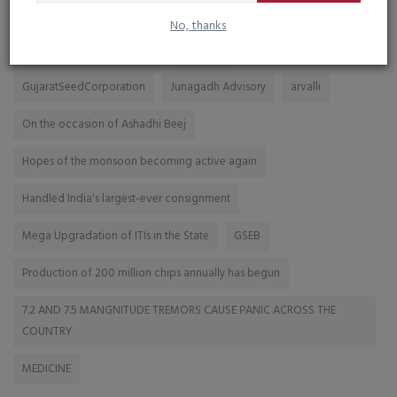
SENSEX DOWN 1500 POINTS
Historic Dudhdhara Parikrama
No, thanks
Former Lok Sabha Speaker
Mumbail
GujaratSeedCorporation
Junagadh Advisory
arvalli
On the occasion of Ashadhi Beej
Hopes of the monsoon becoming active again
Handled India's largest-ever consignment
Mega Upgradation of ITIs in the State
GSEB
Production of 200 million chips annually has begun
7.2 AND 7.5 MANGNITUDE TREMORS CAUSE PANIC ACROSS THE
COUNTRY
MEDICINE