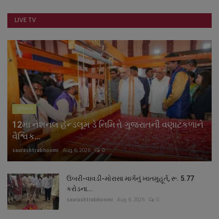
નાણાંકીય સમાચાર
LIVE TV
સ્થાનિક સમાચાર
સ્પોર્ટ્સ
રાશિફળ
ગુજરાત
ગુનાખોરી
12મા નેશનલ હેન્ડલૂમ ડે નિમિત્તે ગુજરાતની વણાટકળાને
બોલિવૂડ
વૈશ્વિક...
saurashtrabhoomi
Aug 6, 2026
0
સ્વાસ્થ્ય
ઉંબરી-વાવડી-મોરાસા માર્ગનું ખાતમુહૂર્ત, રૂ. 5.77
કરોડના...
saurashtrabhoomi
Aug 6, 2026
0