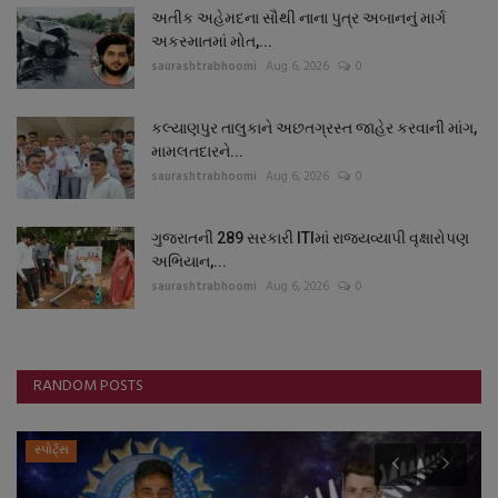
અતીક અહેમદના સૌથી નાના પુત્ર અબાનનું માર્ગ
અકસ્માતમાં મોત,...
saurashtrabhoomi
Aug 6, 2026
0
કલ્યાણપુર તાલુકાને અછતગ્રસ્ત જાહેર કરવાની માંગ,
મામલતદારને...
saurashtrabhoomi
Aug 6, 2026
0
ગુજરાતની 289 સરકારી ITIમાં રાજ્યવ્યાપી વૃક્ષારોપણ
અભિયાન,...
saurashtrabhoomi
Aug 6, 2026
0
RANDOM POSTS
સ્પોર્ટ્સ