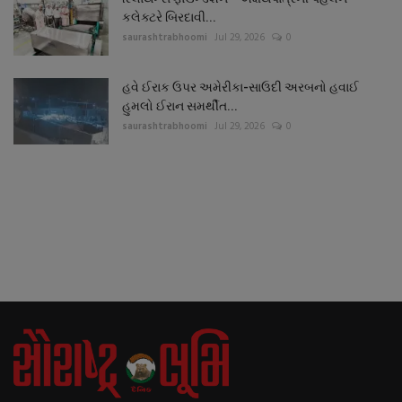
કલેક્ટરે બિરદાવી...
saurashtrabhoomi
Jul 29, 2026
0
હવે ઈરાક ઉપર અમેરીકા-સાઉદી અરબનો હવાઈ
હુમલો ઈરાન સમર્થીત...
saurashtrabhoomi
Jul 29, 2026
0