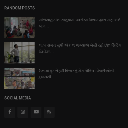
RANDOM POSTS
માળિયાહાટીના તાલુકામાં આરોગ્ય વિભાગ દ્વારા માતૃ અને
બાળ...
લાંબા સમય સુધી એક જ જગ્યાએ બેસી રહો છો? ‘સિટિંગ
ડિસીઝ’...
ઉનામાં ફૂડ સેફ્ટી વિભાગનું મેગા ચેકિંગ : વેપારીઓની
દુકાનેથી...
SOCIAL MEDIA