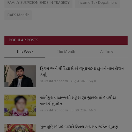
FAMILY SUSPICION ENDS IN TRAGEDY
Income Tax Depatment
BAPS Mandir
POPULAR POSTS
This Week
This Month
All Time
ફિલ્મ અને મીડિયા ક્ષેત્રે જૂનાગઢનાં યુવાને નામ રોશન
કર્યું
saurashtrabhoomi
Aug 4, 2026
0
ચાંદીપુરા વાયરસથી મહેસાણા જીલ્લામાં 4 વર્ષીય
બાળકીનું મોત...
saurashtrabhoomi
Jul 29, 2026
0
ગુરૂપૂણિર્માં પર્વે દાદાને રિયલ ડાયમંડ જડિત સુવર્ણ