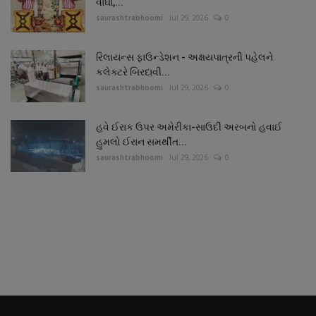
વાઘા,...
saurashtrabhoomi
Jul 29, 2026
0
રિલાયન્સ ફાઉન્ડેશન - અક્ષયપાત્રની પહેલને
કલેક્ટરે બિરદાવી...
saurashtrabhoomi
Jul 29, 2026
0
હવે ઈરાક ઉપર અમેરીકા-સાઉદી અરબનો હવાઈ
હુમલો ઈરાન સમર્થીત...
saurashtrabhoomi
Jul 29, 2026
0