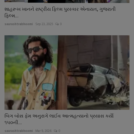
શાહરૂખ ખાનને રાષ્ટ્રીય ફિલ્મ પુરસ્કાર એનાયત, ગુજરાતી
ફિલ્મ...
saurashtrabhoomi
Sep 23, 2025
0
બિગ બોસ ફેમ અનુરાગે લાઈવ આત્મહત્યાનો પ્રયાસ કર્યાે
૧૫૦ની...
saurashtrabhoomi
Mar 9, 2026
0