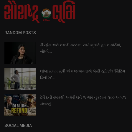
RANDOM POSTS
ડીપફેક અને નકલી કન્ટેન્ટ સામે શ્રુતિ હસન કોર્ટમાં,
બોમ્બે...
લાંબા સમય સુધી એક જ જગ્યાએ બેસી રહો છો? ‘સિટિંગ
ડિસીઝ’...
ટેરિફની રમતથી અમેરીકાને જ ભારે નુકશાન ૧૦૦ અબજ
ડોલરનું...
SOCIAL MEDIA