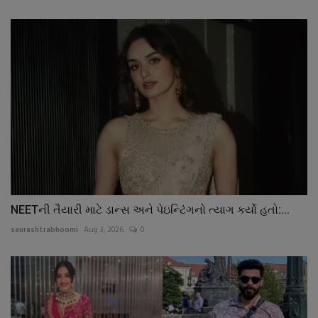
NEETની તૈયારી માટે ડાન્સ અને પેઇન્ટિંગનો ત્યાગ કર્યો હતો:...
saurashtrabhoomi
Aug 3, 2026
0