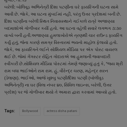
About Author
બરેલી: બોલિવૂડ અભિનેત્રી દિશા પટણીના ઘરે ફાયરિંગની ઘટના સામે
આવી છે. જાેકે, આ ઘટના મુંબઈમાં નહીં, પરંતુ ઉત્તર પ્રદેશમાં બની છે.
Contact
દિશા પટણીના બરેલી સ્થિત નિવાસસ્થાને ગઈકાલે રાત્રે અજાણ્યા
બદમાશોએ ગોળીબાર કર્યાે હતો. આ ઘટના વહેલી સવારે લગભગ ૩:૩૦
Dipotsav Special
વાગ્યે બની હતી.અજાણ્યા હુમલાખોરોએ ત્રણથી ચાર રાઉન્ડ ફાયરિંગ
કર્યું હતું, જેના કારણે સમગ્ર વિસ્તારમાં ભયનો માહોલ ફેલાયો હતો.
આંતરરાષ્ટ્રીય
જાેકે, આ ફાયરિંગને લઈને સોશિયલ મીડિયા પર એક પોસ્ટ વાયરલ
થઈ છે. જેમાં ગેંગસ્ટર રોહિત ગોદારાએ આ હુમલાની જવાબદારી
રાષ્ટ્રીય
સ્વીકારી છે.સોશિયલ મીડિયા પોસ્ટમાં તેમણે જણાવ્યું હતું કે, “જય શ્રી
રામ બધા ભાઈઓને રામ રામ. હું, વીરેન્દ્ર ચરણ, મહેન્દ્ર સરન
ગુજરાત
(ડેલાણા). ભાઈઓ, આજે ખુશ્બુ પટણી/દિશા પટણી (બોલીવુડ
અભિનેત્રી) ના ઘર (વિલા નંબર ૪૦, સિવિલ લાઇન્સ, બરેલી, ઉત્તર
જુનાગઢ
પ્રદેશ) પર જે ગોળીબાર થયો તે અમારા દ્વારા કરવામાં આવ્યો હતો.
Support US
Bollywood
actress disha patani
Tags:
બજારના સમાચાર