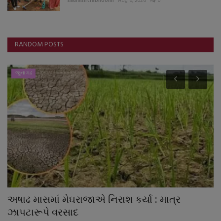
saurashtrabhoomi
Aug 6, 2026
0
RANDOM POSTS
જુનાગઢ
અષાઢ માસમાં મેઘરાજાએ નિરાશ કર્યા : માત્ર
સ
ઝાપટારૂપે વરસાદ
ખ