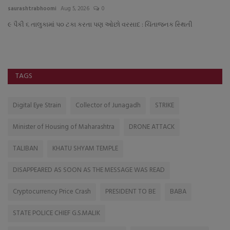
saurashtrabhoomi
Aug 5, 2026
0
sa
૯ પૈકી ૬ તાલુકામાં પ૦ ટકા કરતા પણ ઓછો વરસાદ : ચિંતાજનક સ્થિતી
TAGS
Digital Eye Strain
Collector of Junagadh
STRIKE
Minister of Housing of Maharashtra
DRONE ATTACK
TALIBAN
KHATU SHYAM TEMPLE
DISAPPEARED AS SOON AS THE MESSAGE WAS READ
Cryptocurrency Price Crash
PRESIDENT TO BE
BABA
STATE POLICE CHIEF G.S.MALIK