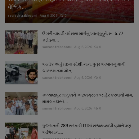
વૈશ્વિક...
saurashtrabhoomi
Aug 6, 2026
0
ઉંબરી-વાવડી-મોરાસા માર્ગનું ખાતમુહૂર્ત, રૂ. 5.77
કરોડના...
saurashtrabhoomi
Aug 6, 2026
0
અતીક અહેમદના સૌથી નાના પુત્ર અબાનનું માર્ગ
અકસ્માતમાં મોત,...
saurashtrabhoomi
Aug 6, 2026
0
કલ્યાણપુર તાલુકાને અછતગ્રસ્ત જાહેર કરવાની માંગ,
મામલતદારને...
saurashtrabhoomi
Aug 6, 2026
0
ગુજરાતની 289 સરકારી ITIમાં રાજ્યવ્યાપી વૃક્ષારોપણ
અભિયાન,...