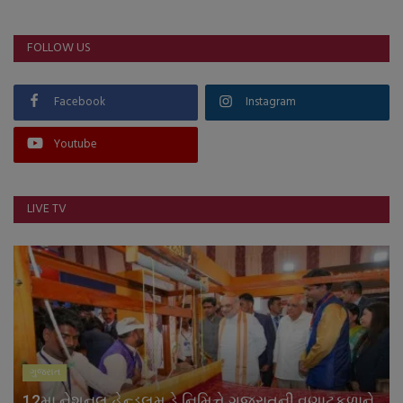
FOLLOW US
Facebook
Instagram
Youtube
LIVE TV
ગુજરાત
12મા નેશનલ હેન્ડલૂમ ડે નિમિત્તે ગુજરાતની વણાટકળાને