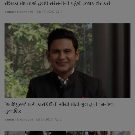
રશ્મિકા મંદાનાએ હલ્દી સેરેમનીની પહેલી ઝલક શેર કરી
saurashtrabhoomi
Feb 26, 2026
0
‘આદિપુરુષ’ મારી કારકિર્દીની સૌથી મોટી ભુલ હતી : મનોજ
મુન્તશિર
saurashtrabhoomi
Jul 27, 2026
0