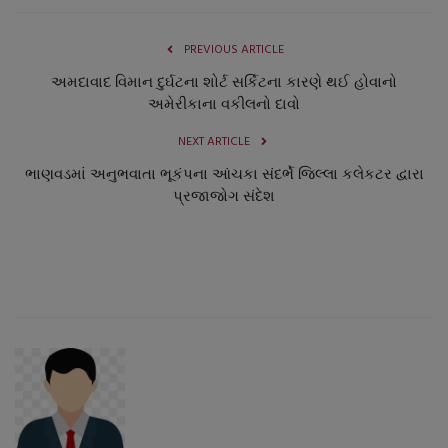
નાણાંકીય સમાચાર
PREVIOUS ARTICLE
સ્થાનિક સમાચાર
અમદાવાદ વિમાન દુર્ઘટના શોર્ટ સર્કિટના કારણે થઈ હોવાનો
અમેરીકાના વકીલનો દાવો
સ્પોર્ટ્સ
NEXT ARTICLE
ભાણવડમાં અનુભવાતા ભૂકંપના આંચકા સંદર્ભે જિલ્લા કલેકટર દ્વારા
રાશિફળ
પ્રજાજોગ સંદેશ
ગુનાખોરી
બોલિવૂડ
સ્વાસ્થ્ય