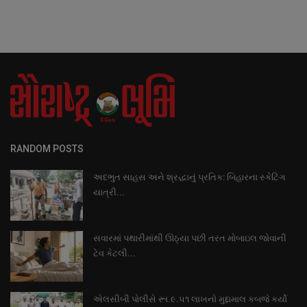
RANDOM POSTS
અદભુત સાહસ અને શ્રદ્ધાનું પ્રતિક: બિહારના સ્કેટિંગ
યાત્રી...
સવારમાં પથારીમાંથી ઊઠ્યા પછી તરત મોબાઇલ જોવાની
ટેવ કેટલી...
એલસીબી પોલીસે રૂા.૯.૫૧ લાખનો મુદ્દામાલ કબજે કર્યો