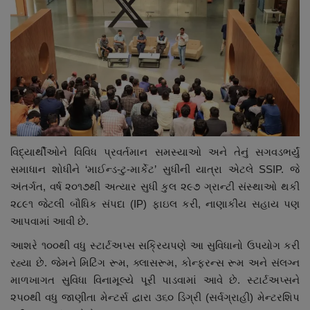
વિદ્યાર્થીઓને વિવિધ પ્રવર્તમાન સમસ્યાઓ અને તેનું સગવડભર્યું
સમાધાન શોધીને ‘માઈન્ડ-ટુ-માર્કેટ’ સુધીની યાત્રા એટલે SSIP. જે
અંતર્ગત, વર્ષ ૨૦૧૭થી અત્યાર સુધી કુલ ૨૯૭ ગ્રાન્ટી સંસ્થાઓ થકી
૨૮૯૧ જેટલી બૌધિક સંપદા (IP) ફાઇલ કરી, નાણાકીય સહાય પણ
આપવામાં આવી છે.
આશરે ૧૦૦થી વધુ સ્ટાર્ટઅપ્સ સક્રિયપણે આ સુવિધાનો ઉપયોગ કરી
રહ્યા છે. જેમને મિટિંગ રૂમ, ક્લાસરૂમ, કોન્ફરન્સ રૂમ અને સંલગ્ન
માળખાગત સુવિધા વિનામૂલ્યે પૂરી પાડવામાં આવે છે. સ્ટાર્ટઅપ્સને
૨૫૦થી વધુ જાણીતા મેન્ટર્સ દ્વારા ૩૬૦ ડિગ્રી (સર્વગ્રાહી) મેન્ટરશિપ