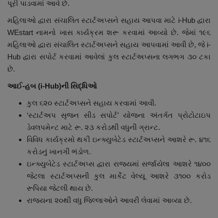
પૂરી પાડવામાં આવે છે.
મહિલાઓ દ્વારા સંચાલિત સ્ટાર્ટઅપ્સને સહાય આપવા માટે i-Hub દ્વારા
WEstart નામનો ખાસ કાર્યક્રમ શરૂ કરવામાં આવ્યો છે. જેમાં ૧૯૬
મહિલાઓ દ્વારા સંચાલિત સ્ટાર્ટઅપ્સને સહાય આપવામાં આવી છે, જે i-
Hub દ્વારા સપોર્ટ કરવામાં આવેલાં કુલ સ્ટાર્ટઅપ્સના લગભગ ૩૦ ટકા
છે.
આઈ-હબ (
i-Hub)
ની સિદ્ધિઓ
કુલ ૬૨૦ સ્ટાર્ટઅપ્સને સહાય કરવામાં આવી.
‘સ્ટાર્ટઅપ સૃજન સીડ સપોર્ટ’ યોજના અંતર્ગત પ્રોટોટાઇપ
ડેવલપમેન્ટ માટે રૂ. ૨૩ કરોડથી વધુની ગ્રાન્ટ.
વિવિધ કાર્યક્રમો થકી ઇન્ક્યુબેટેડ સ્ટાર્ટઅપ્સને આશરે રૂ. ૪૧૬
કરોડનું ખાનગી ભંડોળ.
ઇન્ક્યુબેટેડ સ્ટાર્ટઅપ્સ દ્વારા રાજ્યમાં સર્જાયેલા આશરે ૧૪૦૦
જેટલા સ્ટાર્ટઅપ્સની કુલ માર્કેટ વેલ્યૂ આશરે ૩૧૦૦ કરોડ
રૂપિયા જેટલી થાય છે.
રાજ્યના ૨૦થી વધુ જિલ્લાઓને આવરી લેવામાં આવ્યા છે.