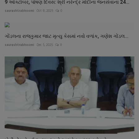
9 ઓક્ટોબર, પોષણ દિવસ: શ્રી નરેન્દ્ર મોદીના જનસેવાના 24...
saurashtrabhoomi
Oct 8, 2025
0
ગોંડલના રાજકુમાર જાટ મૃત્યુ કેસમાં નવો વળાંક, ગણેશ ગોંડલ...
saurashtrabhoomi
Dec 5, 2025
0