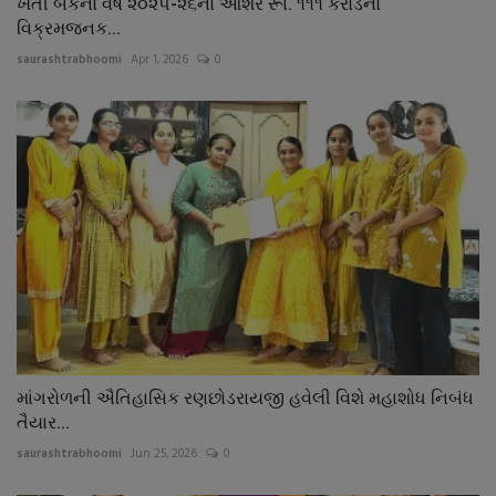
ખેતી બેંકનો વર્ષ ૨૦૨૫-૨૬નો આશરે રૂા. ૧૧૧ કરોડનો
વિક્રમજનક...
saurashtrabhoomi
Apr 1, 2026
0
માંગરોળની ઐતિહાસિક રણછોડરાયજી હવેલી વિશે મહાશોધ નિબંધ
તૈયાર...
saurashtrabhoomi
Jun 25, 2026
0