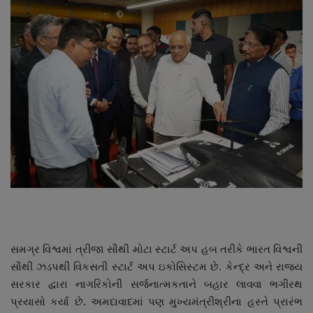
About Author
Contact
Dipotsav Special
આંતરરાષ્ટ્રીય
રાષ્ટ્રીય
ગુજરાત
જુનાગઢ
સમગ્ર વિશ્વમાં ત્રીજા સૌથી મોટા સ્ટાર્ટ અપ હબ તરીકે ભારત વિશ્વની
Support US
સૌથી ઝડપથી વિકસતી સ્ટાર્ટ અપ ઇકોસિસ્ટમ છે. કેન્દ્ર અને રાજ્ય
સરકાર દ્વારા નાગરિકોની સર્જનાત્મકતાને બહાર લાવવા ભગીરથ
બજારના સમાચાર
પ્રયાસો કર્યા છે. અમદાવાદમાં પણ મુખ્યમંત્રીશ્રીના હસ્તે પ્રારંભ