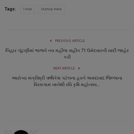
I-Hub
Startup India
Tags:
PREVIOUS ARTICLE
બિહાર ચૂંટણીમાં ભાજપે નવ મહીલા સહીત 71 ઉમેદવારની યાદી જાહેર
કરી
NEXT ARTICLE
આરોગ્ય મંત્રીશ્રી ઋષિકેશ પટેલના હસ્તે અમદાવાદ જિલ્લાના
વિરમગામ ખાતેથી રવિ કૃષિ મહોત્સવ...