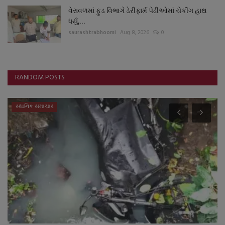
વેરાવળમાં ફુડ વિભાગે ડેરીફાર્મ પેઢીઓમાં ચેકીંગ હાથ
ધર્યુ,...
saurashtrabhoomi
Aug 8, 2026
0
RANDOM POSTS
સ્થાનિક સમાચાર