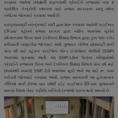
કરવામાં આવેલા i-Hubની સફળતાથી પ્રેરાઈને રાજ્યમાં નવા ૪
નાણાંકીય સમાચાર
પ્રાદેશિક કેન્દ્રોની સ્થાપના માટે રાજ્ય સરકારના ચાલુ વર્ષના
બજેટમાં જોગવાઈ કરવામાં આવી છે.
સ્થાનિક સમાચાર
વડાપ્રધાનશ્રી નરેન્દ્રભાઈ મોદી દ્વારા શરૂ કરવામાં આવેલી ‘સ્ટાર્ટઅપ
ઈન્ડિયા’ પહેલને રાજ્ય સરકાર દ્વારા ત્વરિત અમલમાં મૂકીને
સ્પોર્ટ્સ
વર્ષ-૨૦૧૭માં ઉચ્ચ અને ટેકનિકલ શિક્ષણ વિભાગ દ્વારા કુલ ૧૦૦ કરોડ
રૂપિયાની નાણાકીય જોગવાઈ સાથે ગુજરાત નોલેજ સોસાયટી થકી
રાશિફળ
પાંચ વર્ષ માટે સ્ટુડન્ટ સ્ટાર્ટઅપ એન્ડ ઈનોવેશન પોલીસી (SSIP)
અમલમાં મૂકવામાં આવી. આ SSIP-1.0નાં ઉત્કૃષ્ટ પરિણામોથી
ગુનાખોરી
પ્રેરાઈને રાજ્યના ઉચ્ચ અને ટેકનિકલ શિક્ષણ વિભાગે પાંચ વર્ષ માટે
(૨૦૨૨થી ૨૦૨૭) SSIP 2.0 અમલમાં મૂકી અને આ માટે રૂ. ૫૦૦
બોલિવૂડ
કરોડની જોગવાઈ કરવામાં આવી. રાજ્ય સરકારની આ હકારાત્મક
નીતિઓ થકી છેલ્લાં ચાર વર્ષથી સ્ટેટ સ્ટાર્ટઅપ રેંકિંગમાં ગુજરાતને
સ્વાસ્થ્ય
સમગ્ર દેશમાં બેસ્ટ પર્ફોર્મર તરીકેનો દરજ્જો પ્રાપ્ત થતો આવ્યો છે.