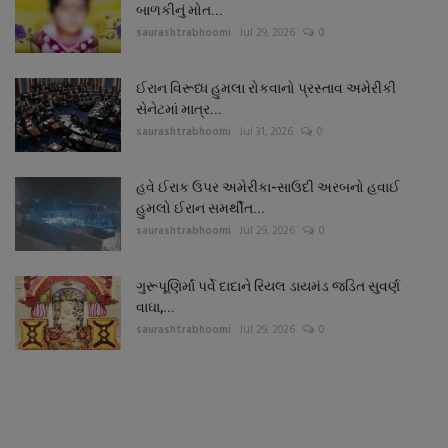
બાળકીનું મોત...
saurashtrabhoomi
Jul 29, 2026
0
ઈરાન વિરૂધ્ધ હુમલા રોકવાનો પ્રસ્તાવ અમેરીકી
સેનેટમાં માત્ર...
saurashtrabhoomi
Jul 31, 2026
0
હવે ઈરાક ઉપર અમેરીકા-સાઉદી અરબનો હવાઈ
હુમલો ઈરાન સમર્થીત...
saurashtrabhoomi
Jul 29, 2026
0
ગુરૂપૂણિર્માં પર્વે દાદાને રિયલ ડાયમંડ જડિત સુવર્ણ
વાઘા,...
saurashtrabhoomi
Jul 29, 2026
0