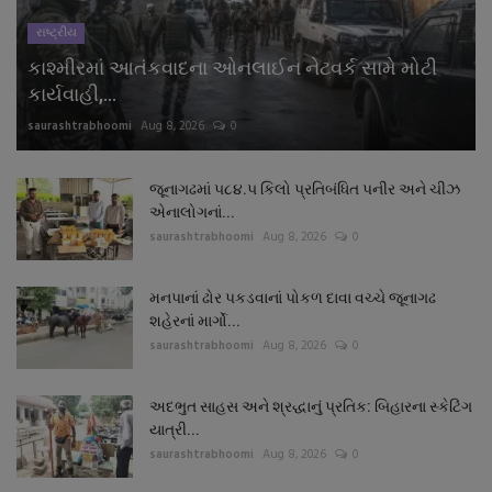
રાષ્ટ્રીય
કાશ્મીરમાં આતંકવાદના ઓનલાઈન નેટવર્ક સામે મોટી
કાર્યવાહી,...
saurashtrabhoomi
Aug 8, 2026
0
જૂનાગઢમાં ૫૮૪.૫ કિલો પ્રતિબંધિત પનીર અને ચીઝ
એનાલોગનાં...
saurashtrabhoomi
Aug 8, 2026
0
મનપાનાં ઢોર પકડવાનાં પોકળ દાવા વચ્ચે જૂનાગઢ
શહેરનાં માર્ગો...
saurashtrabhoomi
Aug 8, 2026
0
અદભુત સાહસ અને શ્રદ્ધાનું પ્રતિક: બિહારના સ્કેટિંગ
યાત્રી...
saurashtrabhoomi
Aug 8, 2026
0