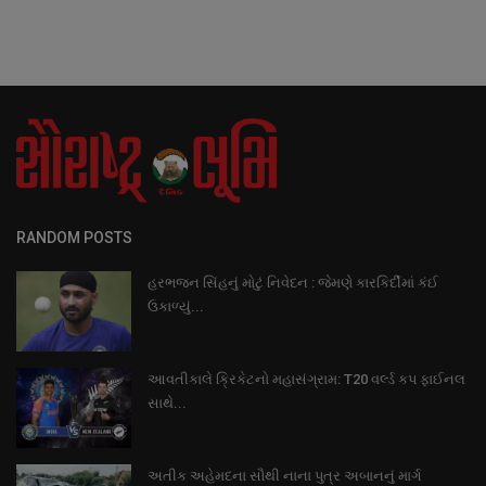
RANDOM POSTS
હરભજન સિંહનું મોટું નિવેદન : જેમણે કારકિર્દીમાં કંઈ
ઉકાળ્યું...
આવતીકાલે ક્રિકેટનો મહાસંગ્રામ: T20 વર્લ્ડ કપ ફાઈનલ
સાથે...
અતીક અહેમદના સૌથી નાના પુત્ર અબાનનું માર્ગ