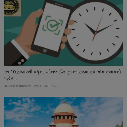
રૂા.10 હજારથી વધુના ઓનલાઈન ટ્રાન્સફરમાં હવે એક કલાકનો
બ્રેક...
saurashtrabhoomi
May 15, 2026
0