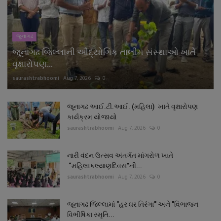
જુનાગઢ
જૂનાગઢ જિલ્લાની ઔદ્યોગિક તાલીમ સંસ્થાઓ ખાતે
વૃક્ષારોપણ...
saurashtrabhoomi
Aug 7, 2026
0
જૂનાગઢ આઈ.ટી.આઈ. (મહિલા) ખાતે વૃક્ષારોપણ
કાર્યક્રમ યોજાયો
saurashtrabhoomi
Aug 7, 2026
0
નારી વંદન ઉત્સવ અંતર્ગત માંગરોળ ખાતે
“મહિલાકલ્યાણદિવસ”ની...
saurashtrabhoomi
Aug 7, 2026
0
જૂનાગઢ જિલ્લામાં "હર ઘર તિરંગા" અને "વિભાજન
વિભીષિકા સ્મૃતિ...