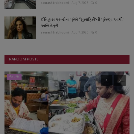
saurashtrabhoomi
Aug 7, 2026
0
ઈતિહાસ પ્રત્યેના પ્રેમે “મુસાફિરી’ની પ્રેરણા આપીઃ
અભિનેત્રી...
saurashtrabhoomi
Aug 7, 2026
0
RANDOM POSTS
જુનાગઢ