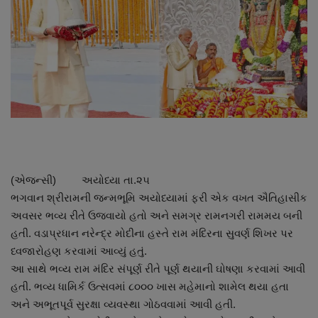
About Author
Contact
Dipotsav Special
આંતરરાષ્ટ્રીય
રાષ્ટ્રીય
(એજન્સી) અયોધ્યા તા.૨૫
ગુજરાત
ભગવાન શ્રીરામની જન્મભૂમિ અયોધ્યામાં ફરી એક વખત ઐતિહાસીક
અવસર ભવ્ય રીતે ઉજવાયો હતો અને સમગ્ર રામનગરી રામમય બની
જુનાગઢ
હતી. વડાપ્રધાન નરેન્દ્ર મોદીના હસ્તે રામ મંદિરના સુવર્ણ શિખર પર
ધ્વજારોહણ કરવામાં આવ્યું હતું.
Support US
આ સાથે ભવ્ય રામ મંદિર સંપૂર્ણ રીતે પૂર્ણ થયાની ઘોષણા કરવામાં આવી
હતી. ભવ્ય ધામિર્ક ઉત્સવમાં ૮૦૦૦ ખાસ મહેમાનો શામેલ થયા હતા
બજારના સમાચાર
અને અભૂતપૂર્વ સુરક્ષા વ્યવસ્થા ગોઠવવામાં આવી હતી.