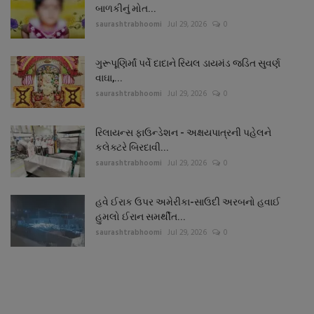
બાળકીનું મોત...
saurashtrabhoomi
Jul 29, 2026
0
ગુરૂપૂણિર્માં પર્વે દાદાને રિયલ ડાયમંડ જડિત સુવર્ણ
વાઘા,...
saurashtrabhoomi
Jul 29, 2026
0
રિલાયન્સ ફાઉન્ડેશન - અક્ષયપાત્રની પહેલને
કલેક્ટરે બિરદાવી...
saurashtrabhoomi
Jul 29, 2026
0
હવે ઈરાક ઉપર અમેરીકા-સાઉદી અરબનો હવાઈ
હુમલો ઈરાન સમર્થીત...
saurashtrabhoomi
Jul 29, 2026
0