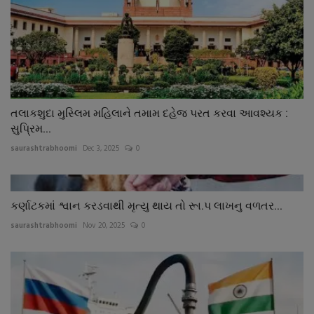
તલાકશુદા મુસ્લિમ મહિલાને તમામ દહેજ પરત કરવા આવશ્યક :
સુપ્રિમ...
saurashtrabhoomi
Dec 3, 2025
0
કર્ણાટકમાં શ્વાન કરડવાથી મૃત્યુ થાય તો રૂા.પ લાખનુ વળતર...
saurashtrabhoomi
Nov 20, 2025
0