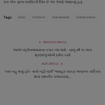
રામ એક મુલ્ય મર્યાદાની દિશા છે તેમ તેમણે જણાવ્યું હતું.
MODI
AYODHYA
RAM MANDIR
DHRAM DWAJA
Tags:
PREVIOUS ARTICLE
આજે બદ્રીનાથધામના કપાટ બંધ થશે : ચાલુ વર્ષે ૧૬ લાખ
શ્રધ્ધાળુઓએ દર્શન કર્યા
NEXT ARTICLE
‘બસ બહુ થયું હવે - વાતો નહી ચાલે’’ જવાહર ચાવડા અચાનક સક્રિય
થતાં સ્થાનીક રાજકારણ...