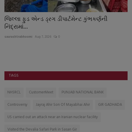
જિલ્લા ફુડ એન્ડ ડ્રગ ડીપાર્ટમેન્ટ કુંભકર્ણની
મ
નિંદ્રામાં...
ગ
saurashtrabhoomi
Aug 7, 2026
0
sa
મે
રો
TAGS
NHSRCL
CustomerMeet
PUNJAB NATIONAL BANK
Controversy
Jayraj Ahir Son Of Mayabhai Ahir
GIR GADHADA
US carried out an attack near an Iranian nuclear facility
Visited the Devalia Safari Park in Sasan Gir