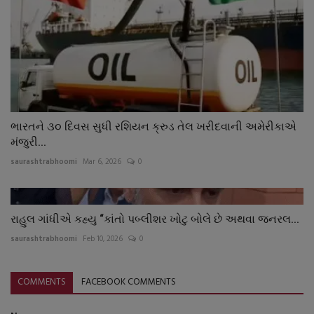
ભારતને ૩૦ દિવસ સુધી રશિયન ક્રુડ તેલ ખરીદવાની અમેરીકાએ
મંજુરી...
saurashtrabhoomi
Mar 6, 2026
0
રાહુલ ગાંધીએ કહ્યુ “કાંતો પબ્લીશર ખોટુ બોલે છે અથવા જનરલ...
saurashtrabhoomi
Feb 10, 2026
0
COMMENTS
FACEBOOK COMMENTS