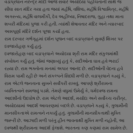
વડાપ્રધાન નરેન્દ્ર મોદી આજે સવારે અયોધ્યા પહોંચતાની સાથે જ
નાણાંકીય સમાચાર
સીધા સાત મંદિર ગયા હતા જયાં મર્હષિ, વશિષ્ઠ, મર્હષિ વિશ્વામિત્ર, મર્હષિ
અગસ્ત્ય, મર્હષિ વાલમીકી, દેવ અહીલ્યા, નિષાદરાજ, ગુહા તથા માતા
સ્થાનિક સમાચાર
શબરી મંદિરમાં પુજા કરી હતી. ત્યાંથી શેષાવતાર મંદિર અને ત્યારબાદ
અન્નપૂર્ણા મંદિરે દર્શન પૂજા કર્યા હતા.
સ્પોર્ટ્સ
રામ દરબાર ગર્ભગૃહમાં દર્શન પૂજન બાદ વડાપ્રધાને સુવર્ણ શિખર પર
ધ્વજારોહણ કર્યુ હતું.
રાશિફળ
ધ્વજારોહણ બાદ વડાપ્રધાને અયોધ્યા શ્રી રામ મંદિર સંકુલમાંથી
સંબોધન કર્યું હતું. જેમાં જણાવ્યું હતું કે, સદીઓના ઘાવ હવે ભરાઈ
ગુનાખોરી
રહ્યા છે. રામ ભક્તોના મનમાં અપાર આનંદ છે. સદીઓની વેદના હવે
વિરામ પામી રહી છે અને સંકલ્પને સિધ્ધી મળી છે. વડાપ્રધાને કહ્યું કે,
બોલિવૂડ
રામ એટલે જનતાના સુખને સર્વોપરી રાખવું. આપણે શ્રીરામના
વ્યક્તિત્વને સમજવું પડશે. તેમણે વધુમાં ઉમેર્યું કે, ધર્મધ્વજ રામના
સ્વાસ્થ્ય
આદર્શોનો ઉદઘોષ છે. રામ એટલે આદર્શ, મર્યાદા અને સર્વોચ્ચ ચરીત્ર,
અયોધ્યામાં આદર્શ આચરણમાં બદલે છે. વડાપ્રધને કહ્યું કે, ગુલામીની
માનસીકતાએ રામત્વને નકાર્યું હતું. ગુલામીની માનસીકતાથી મુક્તિ
જરૂરી છે. આઝાદી મળી પરંતુ હીન ભાવનાથી મુક્તિ મળી નહોતી, આ
ધ્વજથી શ્રીરામના આદર્શ ફેલાશે. ભારતના કણ કણમાં રામ સામેલ છે.