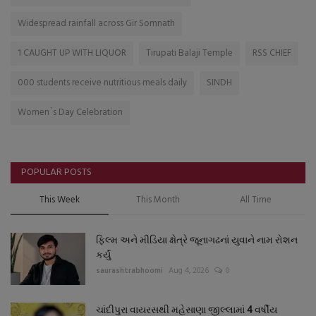
Widespread rainfall across Gir Somnath
1 CAUGHT UP WITH LIQUOR
Tirupati Balaji Temple
RSS CHIEF
000 students receive nutritious meals daily
SINDH
Women`s Day Celebration
POPULAR POSTS
This Week
This Month
All Time
ફિલ્મ અને મીડિયા ક્ષેત્રે જૂનાગઢનાં યુવાને નામ રોશન
કર્યું
saurashtrabhoomi
Aug 4, 2026
0
ચાંદીપુરા વાયરસથી મહેસાણા જીલ્લામાં 4 વર્ષીય