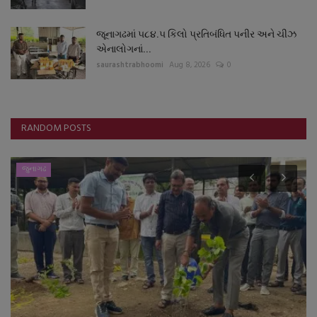
જૂનાગઢમાં ૫૮૪.૫ કિલો પ્રતિબંધિત પનીર અને ચીઝ
એનાલોગનાં...
saurashtrabhoomi
Aug 8, 2026
0
RANDOM POSTS
જુનાગઢ