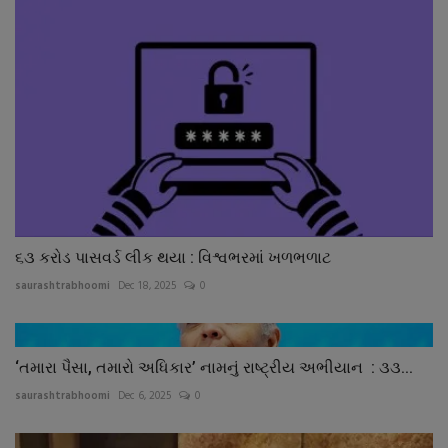
૬૩ કરોડ પાસવર્ડ લીક થયા : વિશ્વભરમાં ખળભળાટ
saurashtrabhoomi
Dec 18, 2025
0
‘તમારા પૈસા, તમારો અધિકાર’ નામનું રાષ્ટ્રીય અભીયાન : ૩૩...
saurashtrabhoomi
Dec 6, 2025
0