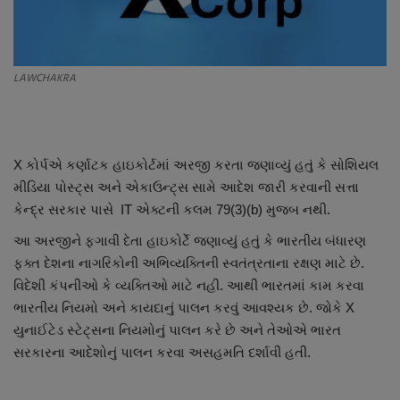
About Author
Contact
LAWCHAKRA
Dipotsav Special
આંતરરાષ્ટ્રીય
X કોર્પએ કર્ણાટક હાઇકોર્ટમાં અરજી કરતા જણાવ્યું હતું કે સોશિયલ
મીડિયા પોસ્ટ્સ અને એકાઉન્ટ્સ સામે આદેશ જારી કરવાની સત્તા
રાષ્ટ્રીય
કેન્દ્ર સરકાર પાસે IT એક્ટની કલમ 79(3)(b) મુજબ નથી.
ગુજરાત
આ અરજીને ફગાવી દેતા હાઇકોર્ટે જણાવ્યું હતું કે ભારતીય બંધારણ
ફક્ત દેશના નાગરિકોની અભિવ્યક્તિની સ્વતંત્રતાના રક્ષણ માટે છે.
જુનાગઢ
વિદેશી કંપનીઓ કે વ્યક્તિઓ માટે નહી. આથી ભારતમાં કામ કરવા
ભારતીય નિયમો અને કાયદાનું પાલન કરવું આવશ્યક છે. જોકે X
Support US
યુનાઈટેડ સ્ટેટ્સના નિયમોનું પાલન કરે છે અને તેઓએ ભારત
સરકારના આદેશોનું પાલન કરવા અસહમતિ દર્શાવી હતી.
બજારના સમાચાર