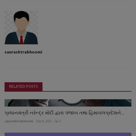
saurashtrabhoomi
RELATED POSTS
પ્રધાનમંત્રી નરેન્દ્ર મોદી દ્વારા પંજાબ તથા હિમાચલપ્રદેશને...
saurashtrabhoomi
Sep 9, 2025
0