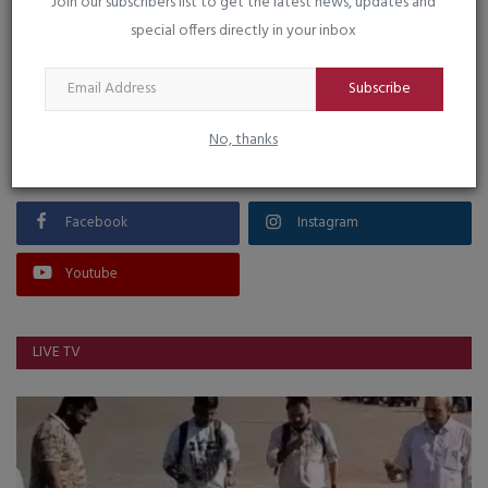
Join our subscribers list to get the latest news, updates and
special offers directly in your inbox
VOTING POLL
Subscribe
No, thanks
FOLLOW US
Facebook
Instagram
Youtube
LIVE TV