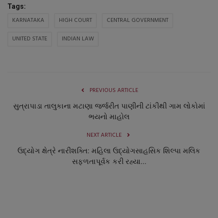
Tags:
નાણાંકીય સમાચાર
KARNATAKA
HIGH COURT
CENTRAL GOVERNMENT
સ્થાનિક સમાચાર
UNITED STATE
INDIAN LAW
સ્પોર્ટ્સ
રાશિફળ
PREVIOUS ARTICLE
સુત્રાપાડા તાલુકાના મટાણા જર્જરીત પાણીની ટાંકીથી ગામ લોકોમાં
ગુનાખોરી
ભયનો માહોલ
બોલિવૂડ
NEXT ARTICLE
ઉદ્યોગ ક્ષેત્રે નારીશક્તિ: મહિલા ઉદ્યોગસાહસિક શિલ્પા મલિક
સ્વાસ્થ્ય
સફળતાપૂર્વક કરી રહ્યા...