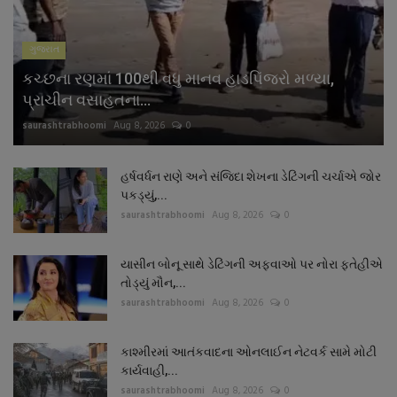
ગુજરાત
કચ્છના રણમાં 100થી વધુ માનવ હાડપિંજરો મળ્યા,
પ્રાચીન વસાહતના...
saurashtrabhoomi
Aug 8, 2026
0
હર્ષવર્ધન રાણે અને સંજિદા શેખના ડેટિંગની ચર્ચાએ જોર
પકડ્યું,...
saurashtrabhoomi
Aug 8, 2026
0
યાસીન બોનૂ સાથે ડેટિંગની અફવાઓ પર નોરા ફતેહીએ
તોડ્યું મૌન,...
saurashtrabhoomi
Aug 8, 2026
0
કાશ્મીરમાં આતંકવાદના ઓનલાઈન નેટવર્ક સામે મોટી
કાર્યવાહી,...
saurashtrabhoomi
Aug 8, 2026
0