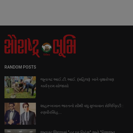
RANDOM POSTS
જૂનાગઢ આઈ.ટી.આઈ. (મહિલા) ખાતે વૃક્ષારોપણ
કાર્યક્રમ યોજાયો
શાહરૂખખાન ભારતનો સૌથી વધુ મુલ્યવાન સેલિબ્રિટી :
રણવીરસિંહ...
જૂનાગઢ જિલ્લામાં "હર ઘર તિરંગા" અને "વિભાજન