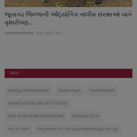
જૂનાગઢ જિલ્લાની ઔદ્યોગિક તાલીમ સંસ્થાઓ ખાતે
હ
વૃક્ષારોપણ...
સ્
saurashtrabhoomi
Aug 7, 2026
0
sa
વ્
કુદ
TAGS
Starting Of MahaKumbh
Shastra Pujan
TerrorNetwork
AGGRESSIVE SELLING IN IT STOCKS
VISIT OF PM MODI ON MONDAY
President Of US
આર.ડી. બર્મન
Procession of Lord Jagannath through the City