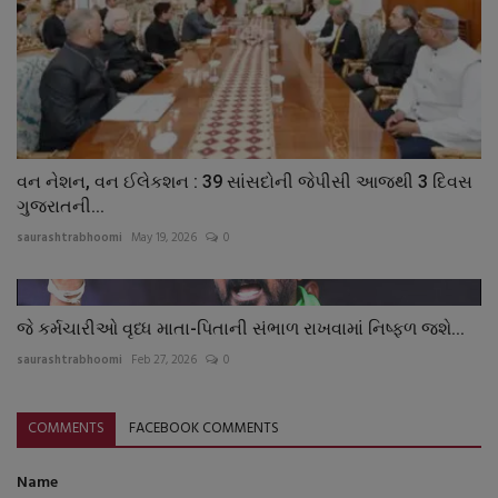
વન નેશન, વન ઈલેકશન : 39 સાંસદોની જેપીસી આજથી 3 દિવસ
ગુજરાતની...
saurashtrabhoomi
May 19, 2026
0
જે કર્મચારીઓ વૃધ્ધ માતા-પિતાની સંભાળ રાખવામાં નિષ્ફળ જશે...
saurashtrabhoomi
Feb 27, 2026
0
COMMENTS
FACEBOOK COMMENTS
Name