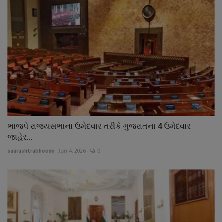
ભાજપે રાજ્યસભાના ઉમેદવાર તરીકે ગુજરાતના 4 ઉમેદવાર
જાહેર...
saurashtrabhoomi
Jun 4, 2026
0