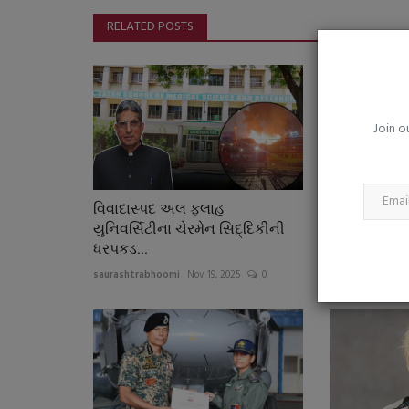
જૂનાગઢ આઈ.ટી.આઈ. (મહિલા) ખા
RELATED POSTS
વૃક્ષારોપણ કાર્યક્રમ યોજાયો
saurashtrabhoomi
Aug 7, 2026
0
Join o
વિવાદાસ્પદ અલ ફલાહ
વિદેશ પ્રવા
યુનિવર્સિટીના ચેરમેન સિદ્દિકીની
સાથે જ વડાપ્
ધરપકડ...
saurashtrabhoo
saurashtrabhoomi
Nov 19, 2025
0