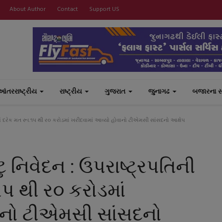
About Author
Contact
Support US
આંતરરાષ્ટ્રીય
રાષ્ટ્રીય
ગુજરાત
જુનાગઢ
બજારના 
ીમાં દરેક મત રૂા.૧પ થી ર૦ કરોડમાં ખરીદવામાં આવ્યો હોવાનો ટીએમસી સાંસદનો આક્ષેપ
ટુ નિવેદન : ઉપરાષ્ટ્રપતિની
.૧પ થી ર૦ કરોડમાં
ાનો ટીએમસી સાંસદનો