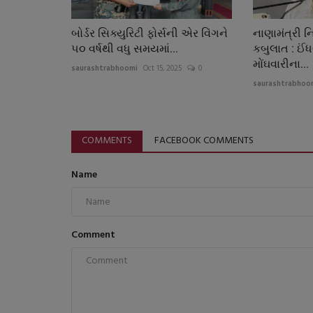
બોર્ડર સિક્યુરિટી ફોર્સની એર વિંગને
નાણામંત્રી 
૫૦ વર્ષથી વધુ સમયમાં...
કબુલાત : ઈં
મોંઘવારીના...
saurashtrabhoomi
Oct 15, 2025
0
saurashtrabhoo
COMMENTS
FACEBOOK COMMENTS
Name
Comment