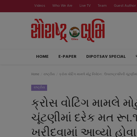
Videos
Who We Are
Live TV
Team
Guest Author
HOME
E-PAPER
DIPOTSAV SPECIAL
Home
રાષ્ટ્રીય
ક્રોસ વોટિંગ મામલે મોટુ નિવેદન : ઉપરાષ્ટ્રપતિની ચૂંટણ
રાષ્ટ્રીય
ક્રોસ વોટિંગ મામલે મો
ચૂંટણીમાં દરેક મત રૂા
ખરીદવામાં આવ્યો હોવ