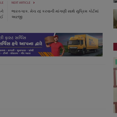
CLE
NEXT ARTICLE
અને
ભારત-પાક. મેચ રદ્દ કરવાની માંગણી સાથે સુપ્રિમ કોર્ટમાં
ાઈ
અરજી
જુનાગઢ