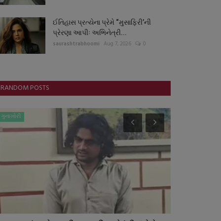
ઈતિહાસ પ્રત્યેના પ્રેમે “મુસાફિરી’ની
પ્રેરણા આપીઃ અભિનેત્રી...
saurashtrabhoomi
Aug 7, 2026
0
RANDOM POSTS
ગુનાખોરી
સ્થાનિક સમાચાર