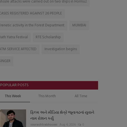
Missile attacks were carried out on two ships in Hormuz
CASES REGISTERED AGAINST 26 PEOPLE
Frenetic activity in the Forest Department
MUMBAI
Rath Yatra Festival
RTE Scholarship
ATM SERVICE AFFECTED
Investigation begins
SINGER
POPULAR POSTS
This Week
This Month
All Time
ફિલ્મ અને મીડિયા ક્ષેત્રે જૂનાગઢનાં યુવાને
નામ રોશન કર્યું
saurashtrabhoomi
Aug 4, 2026
0