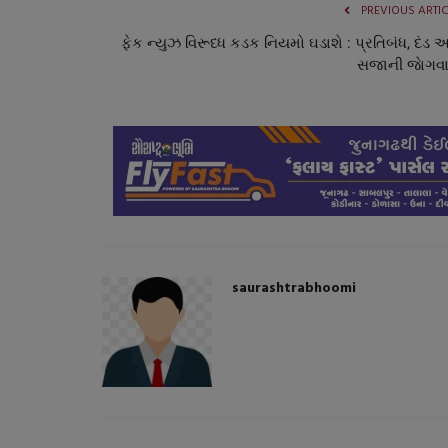
PREVIOUS ARTI
ફેક ન્યુઝ વિરૂધ્ધ કડક નિયમો ઘડાશે : પ્રતિબંધ, દંડ 
સજાની જાેગવ
જુનાગઢ
saurashtrabhoomi