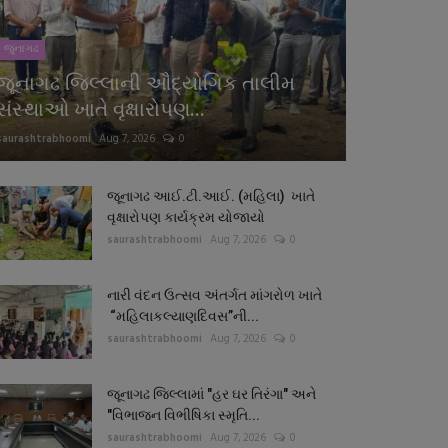
જુનાગઢ
જૂનાગઢ જિલ્લાની ઔદ્યોગિક તાલીમ
સંસ્થાઓ ખાતે વૃક્ષારોપણ...
saurashtrabhoomi
Aug 7, 2026
0
જૂનાગઢ આઈ.ટી.આઈ. (મહિલા) ખાતે
વૃક્ષારોપણ કાર્યક્રમ યોજાયો
saurashtrabhoomi
Aug 7, 2026
0
નારી વંદન ઉત્સવ અંતર્ગત માંગરોળ ખાતે
“મહિલાકલ્યાણદિવસ”ની...
saurashtrabhoomi
Aug 7, 2026
0
જૂનાગઢ જિલ્લામાં "હર ઘર તિરંગા" અને
"વિભાજન વિભીષિકા સ્મૃતિ...
saurashtrabhoomi
Aug 7, 2026
0