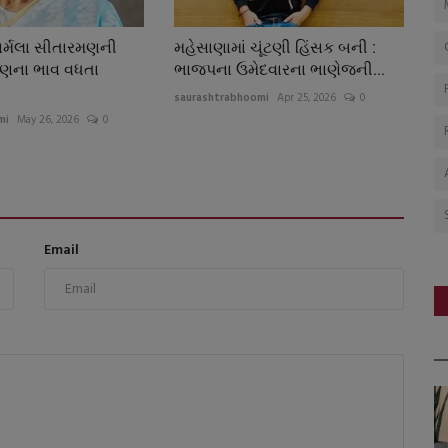
નિર્મલા સીતારમણની
મહેસાણામાં ચૂંટણી હિંસક બની :
ધણના ભાવ વધતા
ભાજપના ઉમેદવારના ભાણેજની...
saurashtrabhoomi
Apr 25, 2026
0
mi
May 26, 2026
0
Email