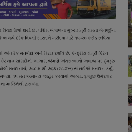
 પર વિવાદ ઉભો થયો છે. પશ્ચિમ બંગાળના મુખ્યમંત્રી મમતા બેનર્જીના
ે ભાજપે દરેક વિપક્ષી સાંસદને ખરીદવા માટે ૧૫-૨૦ કરોડ રૂપિયા
ં આંતરિક મતભેદો અને તિરાડ દર્શાવે છે. કેન્દ્રીય મંત્રી કિરેન
ધનના કેટલાક સાંસદોનો આભાર, જેમણે અંતરાત્માનો અવાજ પર દ્ગડ્ઢછ
યેલી મતદાનમાં, ૭૮૮ માંથી ૭૬૭ (૯૮.૨%) સાંસદોએ મતદાન કર્યું.
ત મળ્યા. ૧૫ મત અમાન્ય જાહેર કરવામાં આવ્યા. દ્ગડ્ઢછ ઉમેદવાર
તોના માજિર્નથી હરાવ્યા.