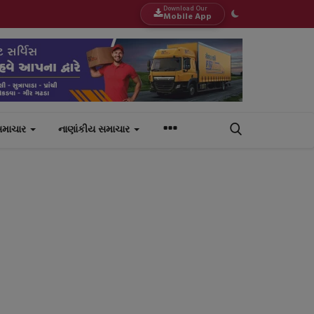
Download Our
Mobile App
સમાચાર
નાણાંકીય સમાચાર