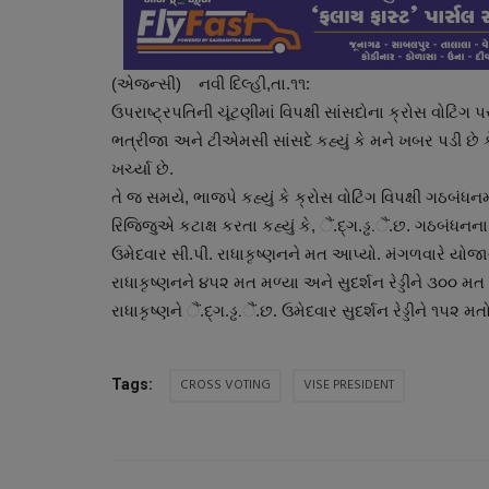
(એજન્સી) નવી દિલ્હી,તા.૧૧:
ઉપરાષ્ટ્રપતિની ચૂંટણીમાં વિપક્ષી સાંસદોના ક્રોસ વોટિંગ
ભત્રીજા અને ટીએમસી સાંસદે કહ્યું કે મને ખબર પડી છે ક
ખર્ચ્યા છે.
તે જ સમયે, ભાજપે કહ્યું કે ક્રોસ વોટિંગ વિપક્ષી ગઠબંધનમા
રિજિજુએ કટાક્ષ કરતા કહ્યું કે, ૈં.દ્ગ.ડ્ઢ.ૈં.છ. ગઠબં
ઉમેદવાર સી.પી. રાધાકૃષ્ણનને મત આપ્યો. મંગળવારે યોજા
રાધાકૃષ્ણનને ૪૫૨ મત મળ્યા અને સુદર્શન રેડ્ડીને ૩૦૦ મ
રાધાકૃષ્ણને ૈં.દ્ગ.ડ્ઢ.ૈં.છ. ઉમેદવાર સુદર્શન રેડ્ડીને ૧૫૨ મ
CROSS VOTING
VISE PRESIDENT
Tags: