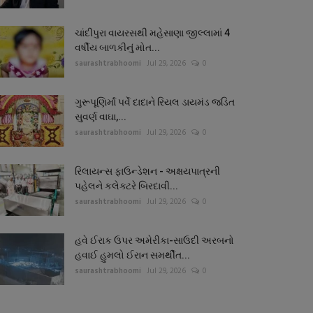
ચાંદીપુરા વાયરસથી મહેસાણા જીલ્લામાં 4
વર્ષીય બાળકીનું મોત...
saurashtrabhoomi
Jul 29, 2026
0
ગુરૂપૂણિર્માં પર્વે દાદાને રિયલ ડાયમંડ જડિત
સુવર્ણ વાઘા,...
saurashtrabhoomi
Jul 29, 2026
0
રિલાયન્સ ફાઉન્ડેશન - અક્ષયપાત્રની
પહેલને કલેક્ટરે બિરદાવી...
saurashtrabhoomi
Jul 29, 2026
0
હવે ઈરાક ઉપર અમેરીકા-સાઉદી અરબનો
હવાઈ હુમલો ઈરાન સમર્થીત...
saurashtrabhoomi
Jul 29, 2026
0