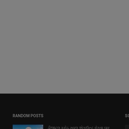
RANDOM POSTS
S
ડીજીટલ ફ્રોડ, મ્યુલ એકાઉન્ટ રોકવા ચાર