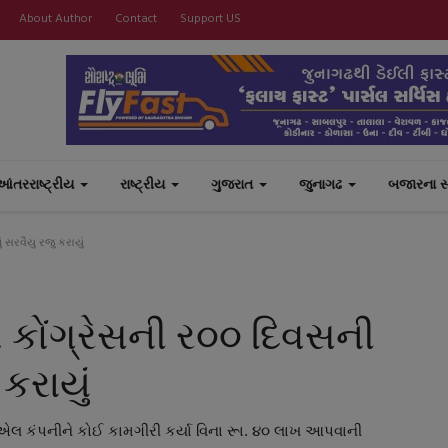
About Author
Contact
Support US
આંતરરાષ્ટ્રીય
રાષ્ટ્રીય
ગુજરાત
જુનાગઢ
બજારના 
 સરવૈયુ રજુ કરાયું
ષ કોંગ્રેસની ર૦૦ દિવસની
કરાયું
એલ કંપનીને કોઈ કામગીરી કર્યા વિના રૂા. ૪૦ લાખ આપવાની