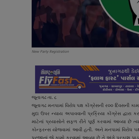
New Party Registration
જૂનાગઢ તા. ૮
જૂનાગઢ મનપામાં વિરોધ પક્ષ કોંગ્રેસની ર૦૦ દિવસની કા
મુદા ઉપર ન્યાય અપાવવાની પ્રક્રિયા કોંગ્રેસ દ્વારા
માટેનાં પ્રયાસોને સફળ રીતે પૂર્ણ કરવામાં આવ્યા છે 
કોન્ફરન્સ યોજવામાં આવી હતી. અને મનપામાં વિરોધ પક્ષ
પ્રજાનાં જે કામો કરવામાં આવ્યા છે તે અંગે પ્રકાશ પ