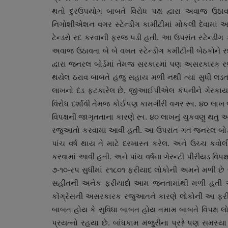
થતો દુરઉપયોગ બાબતે વિરોધ પક્ષ દ્વારા અવાજ ઉઠાવવા
નિગોશીએશન વગર સ્ટેન્ડીગ કામીટીમાં મોકલી દેવામાં 
ટેન્ડરો રદ કરવાની ફરજ પડી હતી. આ ઉપરાંત સ્ટેન્ડીંગ ક
અવાજ ઉઠાવતા બે બે વખત સ્ટેન્ડીંગ કમીટીની બેઠકોને રદ 
દ્વારા જનરલ બોર્ડમાં તેમજ સરકારમાં પણ અસરકારક ર
થયેલ ઠરાવ બાબતે હજુ સહાય મળી નથી ત્યાં સુધી લડત
લાખનો દંડ ફટકારેલ છે. જીઆઈપીએલ કંપનીને ગેરકાયદેસર
વિરોધ દર્શાવી તેમજ કોઈપણ કામગીરી વગર રૂા. ૪૦ લાખ જેવી
વિપક્ષની જાગૃતતાના કારણે રૂા. ૪૦ લાખનું ચુકવણુ થતુ અ
સ્વાસ્થ્ય
રજુઆતો કરવામાં આવી હતી. આ ઉપરાંત ગત જનરલ બોર્ડમા
પાંચ વર્ષ થાય તે માટે દરખાસ્ત કરેલ. અને ઉચ્ચ કવ
કરવામાં આવી હતી. અને પાંચ વર્ષના ગેરન્ટી પીરીયડ વિપ
૭-૧૦-રપ સુધીમાં ર૧૮૦૧ ફરીયાદ લોકોની અમને મળી છે જેમ
સહીતની અનેક ફરીયાદો આમ જનતામાંથી મળી હતી અને
કોંગ્રેસની અસરકારક રજુઆતને કારણે લોકોની આ ફરીયા
બાબત હોય કે સુવિધા બાબત હોય તમામ બાબતે વિપક્ષ લ
પ્રયત્નો રહયા છે. બાંધકામ મંજુરીના પ્રશ્ને પણ સમસ્