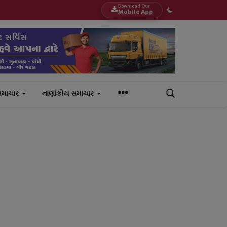
Download Our
Mobile App
સમાચાર
નાણાંકીય સમાચાર