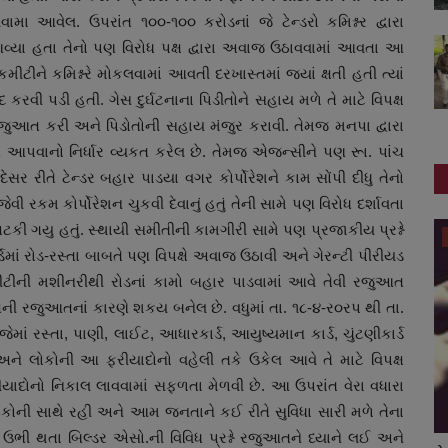
મા આવેલ. ઉપરાંત ૧૦૦-૧૦૦ કરોડનાં જે ટેન્ડરો કમિશ્નર દ્વારા
આવ્યા હતા તેનો પણ વિરોધ પક્ષ દ્વારા અવાજ ઉઠાવવામાં આવતા આ
મીટીને કમિશ્નરે મોકલવામાં આવતી દરખાસ્તમાં જયાં ક્ષતી હતી ત્યાં
કરવી પડી હતી. ગેસ દુર્ઘટનાના પિડીતોને સહાય મળે તે માટે વિપક્ષ
જુઆત કરી અને પિડોતોની સહાય મંજુર કરાવી. તેમજ મનપા દ્વારા
 આપવાનો નિર્ધાર વ્યકત કરેલ છે. તેમજ એજન્સીને પણ રૂા. પાંચ
 રીતે ટેન્ડર બહાર પાડયા વગર કોર્પોરેશને કામ સોંપી દીધુ તેનો
 રકમ કોર્પોરેશન ચુકવી દેવાનું હતું તેની સામે પણ વિરોધ દર્શાવતા
ટકી ગયુ હતું. સ્થાયી સમીતીની કામગીરી સામે પણ પ્રજાકીય પ્રશ્ને
રાષ્ટ્રીય
ં રોડ-રસ્તા બાબતે પણ વિપક્ષે અવાજ ઉઠાવી અને ગેરન્ટી પીરીયડ
ોલીટીની મશીનરીથી રોડનાં કામો બહાર પાડવામાં આવે તેવી રજુઆત
ક્ષની રજુઆતનાં કારણે શકય બનેલ છે. વધુમાં તા. ૧૮-૪-ર૦રપ થી તા.
ાં રસ્તા, પાણી, લાઈટ, આધારકાર્ડ, આયુષ્યમાન કાર્ડ, ચુંટણીકાર્ડ
 લોકોની આ ફરીયાદોનો વહેલી તકે ઉકેલ આવે તે માટે વિપક્ષ
દોનો નિકાલ લાવવામાં સફળતા મેળવી છે. આ ઉપરાંત વેરા વધારા
ોકોની સાથે રહી અને આમ જનતાને કઈ રીતે સુવિધા સારી મળે તેના
યા ઉભી થતા બિલ્ડર એસો.ની વિવિધ પ્રશ્ને રજુઆતને ધ્યાને લઈ અને