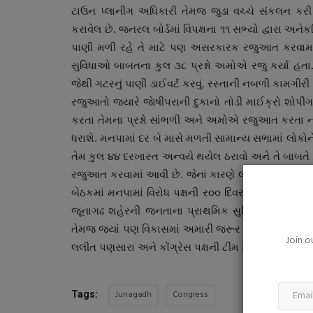
વારંવાર થાક લાગે છે? માત્ર કામનો ભ
ટાઉન પ્લાનીંગ અધિકારી તેમજ જુડા વચ્ચે સંકલન કરી
આ કારણો પણ હોઈ...
કરાવેલ છે. જનરલ બોર્ડમાં વિપક્ષના ૧૧ સભ્યો દ્વારા અને
પાણી મળી રહે તે માટે પણ અસરકારક રજુઆત કરવામાં
saurashtrabhoomi
Aug 5, 2026
0
સુવિધાઓ બાબતના કુલ ૩૮ પ્રશ્નો અમોએ રજુ કર્યા હતા. 
સતત થાકને સામાન્ય ન સમજો, તે શરીરનો મહત્વપૂર્ણ 
જેથી ગટરનું પાણી ડાઈવર્ટ કરવું. રસ્તાની નબળી કામગીરી 
શકે છે
રજુઆતો જયારે જાેષીપરાની દુકાનો તોડી માઈક્રો શોપ
કરતા તેમના પ્રશ્નો સાંભળી અને અમોએ રજુઆત કરતા
ધરાશે. મનપામાં દર બે માસે મળતી સામાન્ય સભામાં લોકોને 
તેમ કુલ ૪૪ દરખાસ્ત અન્વયે થયેલ ઠરાવો અને તે બાબતે 
રજુઆત કરવામાં આવી છે. જેનાં કારણે લોકોનાં પ્રશ્નો હ
બેઠકમાં મનપામાં વિરોધ પક્ષની ર૦૦ દિવસની પ્રજાકી
જૂનાગઢ શહેરની જનતાના પ્રાથમિક સુવિધાના પ્રશ્ને 
તેમજ જયાં પણ વિકાસમાં અમારી જરૂર પડશે ત્યાં સહયોગ
Join o
લલીત પણસારા અને કોંગ્રેસ પક્ષની ટીમ ખાસ ઉપસ્થિત ર
Junagadh
Congress
Tags: