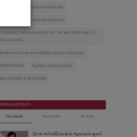
Found illegal Firecrackers Warehouse
Golden Era in India-Australia Relations
SCREENING THROUGH STATE-OF-THE ART HAND-HELD X-
RAY MACHINE
Residents face severe hardship due to road issues
RESERVE BANK
Fighter Combat Leader
ABSCONDING FOR 4 YEARS
POPULAR POSTS
This Week
This Month
All Time
ફિલ્મ અને મીડિયા ક્ષેત્રે જૂનાગઢનાં યુવાને