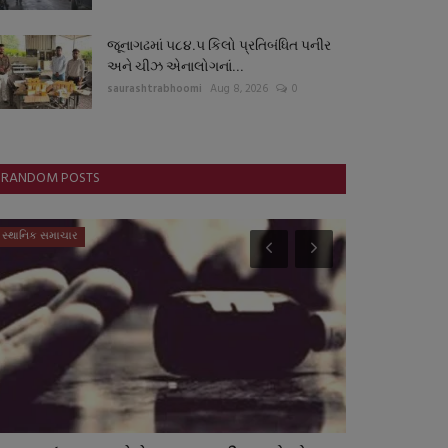
જૂનાગઢમાં ૫૮૪.૫ કિલો પ્રતિબંધિત પનીર
અને ચીઝ એનાલોગનાં...
saurashtrabhoomi
Aug 8, 2026
0
RANDOM POSTS
સ્થાનિક સમાચાર
સ્પોર્ટ્સ