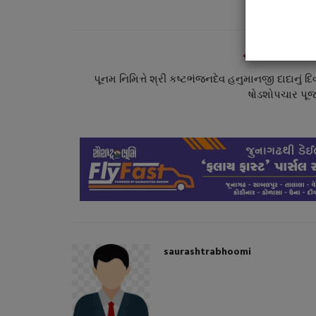
PREVIOUS ARTI
પૂનમ નિમિત્તે શ્રી કષ્ટભંજનદેવ હનુમાનજી દાદાનું દિ
ષોડશોપચાર પૂ
saurashtrabhoomi