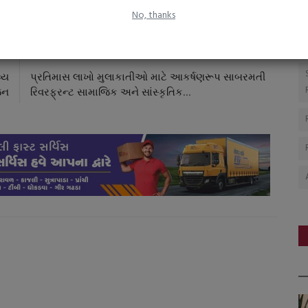
No, thanks
CLE
NEXT ARTICLE
વ્ય
પ્રતિમાસ લાખો મુલાકાતીઓ માટે આકર્ષણરૂપ સાબરમતી
જન
રિવરફ્રન્ટ સામાજિક અને સાંસ્કૃતિક...