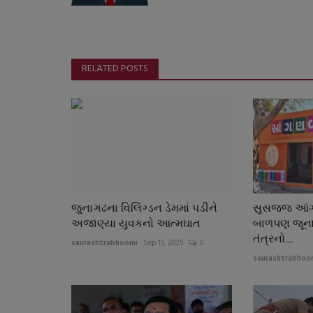
RELATED POSTS
જુનાગઢના વિલિંગ્ડન ડેમમાં પડીને
સુસજ્જ આંગણ
અજાણ્યા યુવકનો આત્મઘાત
બાળપણ જૂના
તંત્રનો...
saurashtrabhoomi
Sep 13, 2025
0
saurashtrabhoo