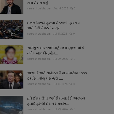
નામ રોશન કર્યું
saurashtrabhoomi
Aug 4, 2026
0
ઈરાન વિરૂધ્ધ હુમલા રોકવાનો પ્રસ્તાવ
અમેરીકી સેનેટમાં માત્ર...
saurashtrabhoomi
Jul 31, 2026
0
ચાંદીપુરા વાયરસથી મહેસાણા જીલ્લામાં 4
વર્ષીય બાળકીનું મોત...
saurashtrabhoomi
Jul 29, 2026
0
એઆઈ અને રોબોટ્સ વિના અમેરીકા ૧૦૦૦
ટકા દેવાળીયુ થઈ જશે :...
saurashtrabhoomi
Jul 30, 2026
0
હવે ઈરાક ઉપર અમેરીકા-સાઉદી અરબનો
હવાઈ હુમલો ઈરાન સમર્થીત...
saurashtrabhoomi
Jul 29, 2026
0