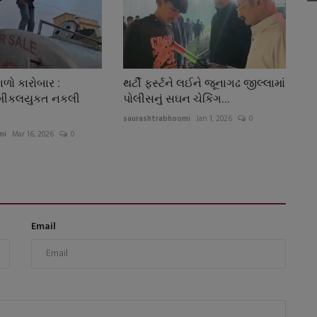
ાળો કારોબાર :
થર્ટી ફર્સ્ટને લઈને જૂનાગઢ જીલ્લામાં
કેમીકલયુકત નકલી
પોલીસનું સઘન ચેકિંગ...
saurashtrabhoomi
Jan 1, 2026
0
mi
Mar 16, 2026
0
Email