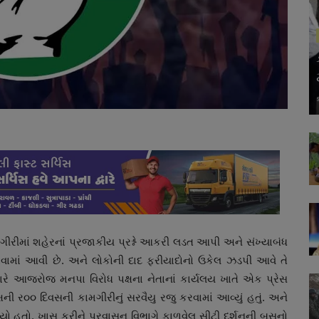
મગીરીમાં શહેરનાં પ્રજાકીય પ્રશ્ને આકરી લડત આપી અને સંખ્યાબંધ
 કરવામાં આવી છે. અને લોકોની દાદ ફરીયાદોનો ઉકેલ ઝડપી આવે તે
ત્યારે આજરોજ મનપા વિરોધ પક્ષના નેતાનાં કાર્યલય ખાતે એક પ્રેસ
ની ર૦૦ દિવસની કામગીરીનું સરવૈયુ રજુ કરવામાં આવ્યું હતું. અને
ાડયો હતો. ખાસ કરીને પ્રવાસન વિભાગે ફાળવેલ સીટી દર્શનની બસનો