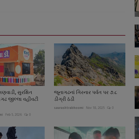
વાડી, સુરક્ષિત
જૂનાગઢનાં ગિરનાર પર્વત પર ૭.૮
ગઢ જીલ્લા વહીવટી
ડીગ્રી ઠંડી
saurashtrabhoomi
Nov 18, 2025
0
mi
Feb 5, 2026
0