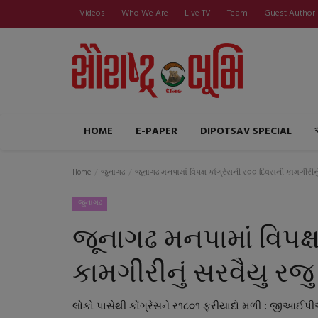
Videos
Who We Are
Live TV
Team
Guest Author
HOME
E-PAPER
DIPOTSAV SPECIAL
Home
જુનાગઢ
જૂનાગઢ મનપામાં વિપક્ષ કોંગ્રેસની ર૦૦ દિવસની કામગીરીનું
જુનાગઢ
જૂનાગઢ મનપામાં વિપક્
કામગીરીનું સરવૈયુ રજુ 
લોકો પાસેથી કોંગ્રેસને ર૧૮૦૧ ફરીયાદો મળી : જીઆઈપી