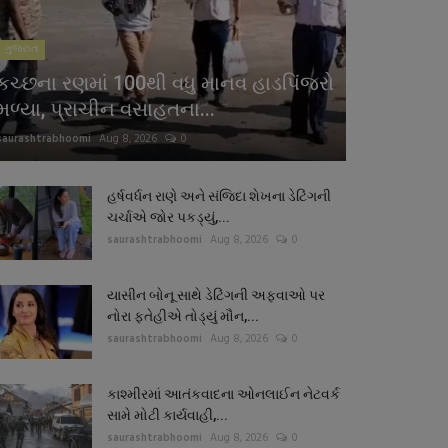
ગુજરાત
કચ્છના રણમાં 100થી વધુ માનવ હાડપિંજરો
મળ્યા, પ્રાચીન વસાહતના...
saurashtrabhoomi
Aug 8, 2026
0
હર્ષવર્ધન રાણે અને સંજિદા શેખના ડેટિંગની
ચર્ચાએ જોર પકડ્યું,...
saurashtrabhoomi
Aug 8, 2026
0
યાસીન બોનૂ સાથે ડેટિંગની અફવાઓ પર
નોરા ફતેહીએ તોડ્યું મૌન,...
saurashtrabhoomi
Aug 8, 2026
0
કાશ્મીરમાં આતંકવાદના ઓનલાઈન નેટવર્ક
સામે મોટી કાર્યવાહી,...
saurashtrabhoomi
Aug 8, 2026
0