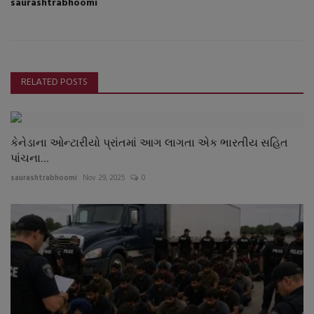
saurashtrabhoomi
RELATED POSTS
કેનેડાના ઓન્ટારીયો પ્રાંતમાં આગ લાગતા એક ભારતીય સહિત
પાંચના...
saurashtrabhoomi
Nov 29, 2025
0