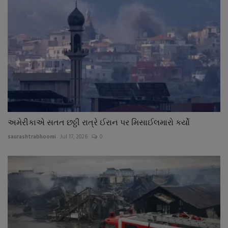
અમેરીકાએ સતત છઠ્ઠી રાત્રે ઈરાન પર મિસાઈલમારો કર્યો
saurashtrabhoomi
Jul 17, 2026
0