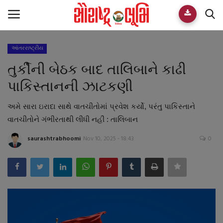
આંતરરાષ્ટ્રીય
Home
તુર્કીની બેઠક બાદ તાલિબાને કાઢી
E-paper
પાકિસ્તાનની ઝાટકણી
Videos
અમે સારા ઇરાદા સાથે વાતચીતોમાં પ્રવેશ કર્યો, પરંતુ પાકિસ્તાને
વાતચીતોને ગંભીરતાથી લીધી નહીં : તાલિબાન
Who We Are
saurashtrabhoomi
Nov 10, 2025 - 18:43
0
Live TV
Team
Guest Author