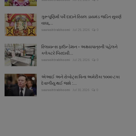
ગુરૂપૂણિર્માં પર્વે દાદાને રિયલ ડાયમંડ જડિત સુવર્ણ
વાઘા,...
saurashtrabhoomi
Jul 29, 2026
0
રિલાયન્સ ફાઉન્ડેશન - અક્ષયપાત્રની પહેલને
કલેક્ટરે બિરદાવી...
saurashtrabhoomi
Jul 29, 2026
0
એઆઈ અને રોબોટ્સ વિના અમેરીકા ૧૦૦૦ ટકા
દેવાળીયુ થઈ જશે :...
saurashtrabhoomi
Jul 30, 2026
0