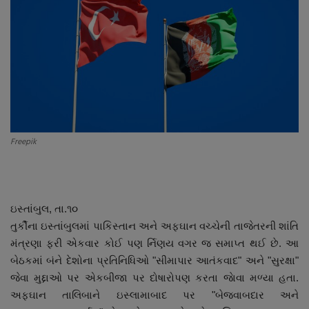
About Author
Contact
Dipotsav Special
આંતરરાષ્ટ્રીય
Freepik
રાષ્ટ્રીય
ગુજરાત
ઇસ્તાંબુલ, તા.૧૦
જુનાગઢ
તુર્કીના ઇસ્તાંબુલમાં પાકિસ્તાન અને અફઘાન વચ્ચેની તાજેતરની શાંતિ
મંત્રણા ફરી એકવાર કોઈ પણ ર્નિણય વગર જ સમાપ્ત થઈ છે. આ
Support US
બેઠકમાં બંને દેશોના પ્રતિનિધિઓ "સીમાપાર આતંકવાદ" અને "સુરક્ષા"
જેવા મુદ્દાઓ પર એકબીજા પર દોષારોપણ કરતા જાેવા મળ્યા હતા.
બજારના સમાચાર
અફઘાન તાલિબાને ઇસ્લામાબાદ પર "બેજવાબદાર અને