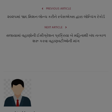
PREVIOUS ARTICLE
૨૦૨૫માં ૧૪૬ મિશન લોન્ચ કરીને સ્પેસએક્સ દ્વારા લોન્ચિંગ રેકોર્ડ
NEXT ARTICLE
સલાયામાં વહાણોની ઈમીગ્રેશન પ્રક્રિયા બે મહિનાથી બંધ તત્કાળ
શરૂ કરવા વહાણવટીઓની માંગ