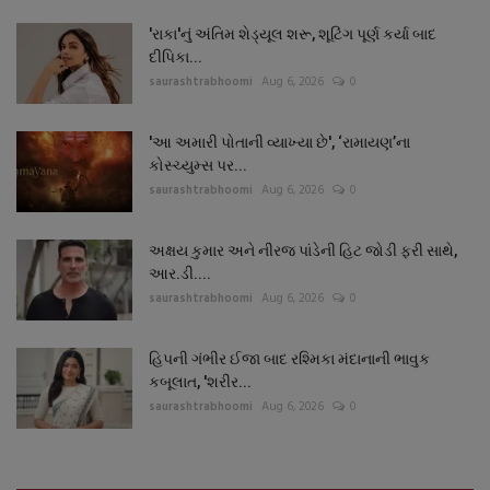
'રાકા'નું અંતિમ શેડ્યૂલ શરૂ, શૂટિંગ પૂર્ણ કર્યા બાદ
દીપિકા...
saurashtrabhoomi
Aug 6, 2026
0
'આ અમારી પોતાની વ્યાખ્યા છે', ‘રામાયણ’ના
કોસ્ચ્યુમ્સ પર...
saurashtrabhoomi
Aug 6, 2026
0
અક્ષય કુમાર અને નીરજ પાંડેની હિટ જોડી ફરી સાથે,
આર.ડી....
saurashtrabhoomi
Aug 6, 2026
0
હિપની ગંભીર ઈજા બાદ રશ્મિકા મંદાનાની ભાવુક
કબૂલાત, 'શરીર...
saurashtrabhoomi
Aug 6, 2026
0