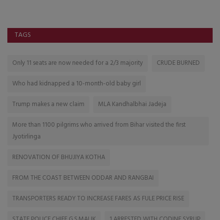
TAGS
Only 11 seats are now needed for a 2/3 majority
CRUDE BURNED
Who had kidnapped a 10-month-old baby girl
Trump makes a new claim
MLA Kandhalbhai Jadeja
More than 1100 pilgrims who arrived from Bihar visited the first
Jyotirlinga
RENOVATION OF BHUJIYA KOTHA
FROM THE COAST BETWEEN ODDAR AND RANGBAI
TRANSPORTERS READY TO INCREASE FARES AS FULE PRICE RISE
STATE POLICE CHIEF G.S.MALIK
1 ARRESTED WITH CODINE SYRUP