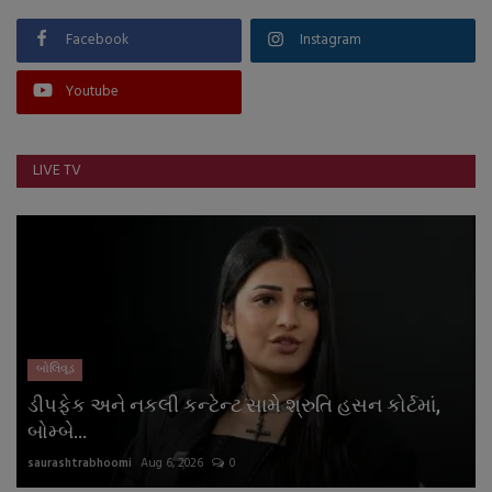
Facebook
Instagram
Youtube
LIVE TV
બોલિવૂડ
ડીપફેક અને નકલી કન્ટેન્ટ સામે શ્રુતિ હસન કોર્ટમાં,
બોમ્બે...
saurashtrabhoomi
Aug 6, 2026
0