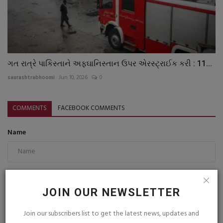
ગત રાત્રે પાકિસ્તાને અફઘાનિસ્તાન ઉપર એરસ્ટ્રાઈક કરી : 11...
saurashtrabhoomi
Jun 10, 2026
0
COMMENTS
FACEBOOK COMMENTS
Name
Email
JOIN OUR NEWSLETTER
Join our subscribers list to get the latest news, updates and
Comment