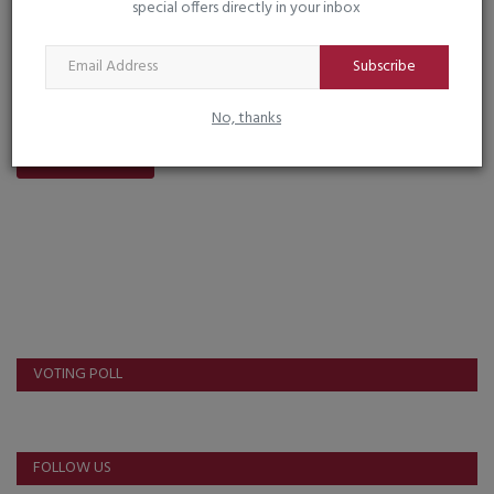
special offers directly in your inbox
Subscribe
No, thanks
Post Comment
VOTING POLL
FOLLOW US