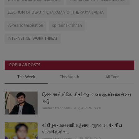
ELECTION OF DEPUTY CHAIRMAN OF THE RAJYA SABHA
75Yearsofinspiration
cp radhakrishnan
INTERNET NETWORK THREAT
POPULAR POSTS
This Week
This Month
All Time
ફિલ્મ અને મીડિયા ક્ષેત્રે જૂનાગઢનાં યુવાને નામ રોશન
કર્યું
saurashtrabhoomi
Aug 4, 2026
0
ચાંદીપુરા વાયરસથી મહેસાણા જીલ્લામાં 4 વર્ષીય
બાળકીનું મોત...
saurashtrabhoomi
Jul 29, 2026
0