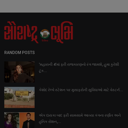
RANDOM POSTS
'મહારાની 4'માં ફરી રાજકારણનો રંગ જામશે, હુમા કુરેશી
ટૂંક...
કેશોદ રેલ્વે સ્ટેશન પર મુસાફરોની સુવિધાઓ માટે વેસ્ટર્ન...
એક દાયકા બાદ ફરી સામસામે આવ્યા કંગના રણૌત અને
હૃતિક રોશન,...