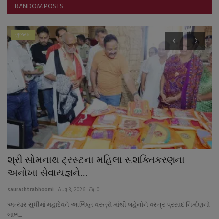
RANDOM POSTS
ગુજરાત
શ્રી સોમનાથ ટ્રસ્ટના મહિલા સશક્તિકરણના
બ
અનોખા સેવાયજ્ઞને...
ક
saurashtrabhoomi
Aug 3, 2026
0
sa
અત્યાર સુધીમાં મહાદેવને આભિષૂત વસ્ત્રો માંથી બહેનોને વસ્ત્ર પ્રસાદ નિર્માણનો
આગ
લાભ...
જુથ