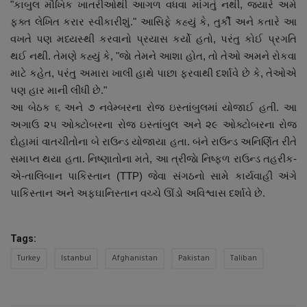
"કાબુલ મૌખિક ખાતરીઓથી આગળ વધવા માંગતું નથી, જ્યારે અમે
ફક્ત લેખિત કરાર સ્વીકારીશું." આસિફે કહ્યું કે, તુર્કી અને કતારે આ
વખતે પણ મધ્યસ્થી કરવાનો પ્રયાસ કર્યો હતો, પરંતુ કોઈ પ્રગતિ
થઈ નથી. તેમણે કહ્યું કે, "જાે તેમને આશા હોત, તો તેઓ અમને રોકવા
માટે કહેત, પરંતુ અમારા ખાલી હાથે પાછા ફરવાથી દર્શાવે છે કે, તેઓએ
પણ હાર માની લીધી છે."
આ બેઠક ૬ અને ૭ નવેમ્બરના રોજ ઇસ્તાંબુલમાં યોજાઈ હતી. આ
અગાઉ ૨૫ ઓક્ટોબરના રોજ ઇસ્તાંબુલ અને ૨૯ ઓક્ટોબરના રોજ
દોહામાં વાતચીતોના બે રાઉન્ડ યોજાયા હતા. બંને રાઉન્ડ અનિર્ણિત રીતે
સમાપ્ત થયા હતા. નિષ્ણાતોના મતે, આ ત્રીજાે નિષ્ફળ રાઉન્ડ તહરીક-
એ-તાલિબાન પાકિસ્તાન (TTP) જેવા સંગઠનો સામે કાર્યવાહી અંગે
પાકિસ્તાન અને અફઘાનિસ્તાન વચ્ચે ઊંડો અવિશ્વાસ દર્શાવે છે.
Tags:
Turkey
Istanbul
Afghanistan
Pakistan
Taliban