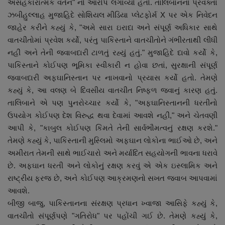
અસહકારાત્મક વર્તન" નો આરોપ લગાવ્યો હતો. તાલિબાનના પ્રવક્તા
નાણાંકીય સમાચાર
ઝબીહુલ્લાહ મુજાહિદે સોશિયલ મીડિયા પ્લેટફોર્મ X પર એક નિવેદન
જાહેર કરીને કહ્યું કે, "અમે સારા ઇરાદા અને સંપૂર્ણ અધિકાર સાથે
સ્થાનિક સમાચાર
વાતચીતોમાં પ્રવેશ કર્યો, પરંતુ પાકિસ્તાને વાતચીતોને ગંભીરતાથી લીધી
નહીં અને તેની જવાબદારી ટાળતું રહ્યું હતું." મુજાહિદે દાવો કર્યો કે,
સ્પોર્ટ્સ
પાકિસ્તાને કોઈપણ ભૂમિકા સ્વીકારી ન હોવા છતાં, સુરક્ષાની સંપૂર્ણ
જવાબદારી અફઘાનિસ્તાન પર નાખવાનો પ્રયાસ કર્યો હતો. તેમણે
રાશિફળ
કહ્યું કે, આ વલણ બે દિવસીય વાતચીત નિષ્ફળ જવાનું કારણ હતું.
તાલિબાને એ પણ પુનરોચ્ચાર કર્યો કે, "અફઘાનિસ્તાનની ધરતીનો
ગુનાખોરી
ઉપયોગ કોઈપણ દેશ વિરુદ્ધ થવા દેવામાં આવશે નહીં," અને ચેતવણી
આપી કે, "કાબુલ કોઈપણ કિંમતે તેની સાર્વભૌમત્વનું રક્ષણ કરશે."
બોલિવૂડ
તેમણે કહ્યું કે, પાકિસ્તાની મુસ્લિમો અફઘાન લોકોના ભાઈઓ છે, અને
અમીરાત તેમની સાથે ભાઈચારો અને મર્યાદિત સહયોગની ભાવના ધરાવે
સ્વાસ્થ્ય
છે. અફઘાન ધરતી અને લોકોનું રક્ષણ કરવું એ એક ઇસ્લામિક અને
રાષ્ટ્રીય ફરજ છે, અને કોઈપણ આક્રમણનો સખત જવાબ આપવામાં
આવશે.
બીજી બાજુ, પાકિસ્તાનના સંરક્ષણ પ્રધાન ખ્વાજા આસિફે કહ્યું કે,
વાતચીતો સંપૂર્ણપણે "ગતિરોધ" પર પહોંચી ગઈ છે. તેમણે કહ્યું કે,