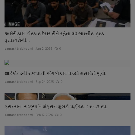
અમેરીકામાં ગેરકાયદેસર રીતે રહેતા 30 ભારતીય ટ્રક
ડ્રાઈવરોની...
saurashtrabhoomi
Jun 2, 2026
0
થાઈલેન્ડની રાજધાની બેંગકોકમાં પડયો મસમોટો ભુવો.
saurashtrabhoomi
Sep 24, 2025
0
ફ્રાન્સના રાષ્ટ્રપતિ મેક્રોન મુંબઈ પહોંચ્યા : રૂા.૩.રપ...
saurashtrabhoomi
Feb 17, 2026
0