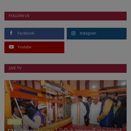
FOLLOW US
Facebook
Instagram
Youtube
LIVE TV
ગુજરાત
12મા નેશનલ હેન્ડલૂમ ડે નિમિત્તે ગુજરાતની વણાટકળાને