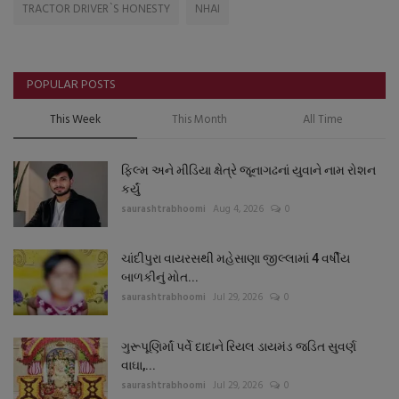
TRACTOR DRIVER`S HONESTY
NHAI
POPULAR POSTS
This Week
This Month
All Time
ફિલ્મ અને મીડિયા ક્ષેત્રે જૂનાગઢનાં યુવાને નામ રોશન
કર્યું
saurashtrabhoomi
Aug 4, 2026
0
ચાંદીપુરા વાયરસથી મહેસાણા જીલ્લામાં 4 વર્ષીય
બાળકીનું મોત...
saurashtrabhoomi
Jul 29, 2026
0
ગુરૂપૂણિર્માં પર્વે દાદાને રિયલ ડાયમંડ જડિત સુવર્ણ
વાઘા,...
saurashtrabhoomi
Jul 29, 2026
0