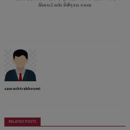
સિમકાર્ડ સર્વર નિષ્ક્રિય કરાયા
saurashtrabhoomi
RELATED POSTS