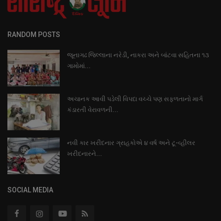
RANDOM POSTS
જૂનાગઢ જિલ્લાના નરેડી, નાકરા અને બાંટવા સહિતના ૧૩
ગામોમાં...
અચાનક આવી પડેલી વિપદા વચ્ચે પણ સફળતાનો માર્ગ
કંડારતી વેરાવળની...
નવી કાર ખરીદનાર ગ્રાહકોએ ૪ વર્ષ અને ટૂ-વ્હીલર
ખરીદનારને...
SOCIAL MEDIA