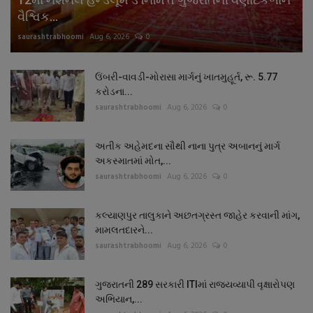
વૈશ્વિક...
saurashtrabhoomi
Aug 6, 2026
0
ઉંબરી-વાવડી-મોરાસા માર્ગનું ખાતમુહૂર્ત, રૂ. 5.77
કરોડના...
saurashtrabhoomi
Aug 6, 2026
0
અતીક અહેમદના સૌથી નાના પુત્ર અબાનનું માર્ગ
અકસ્માતમાં મોત,...
saurashtrabhoomi
Aug 6, 2026
0
કલ્યાણપુર તાલુકાને અછતગ્રસ્ત જાહેર કરવાની માંગ,
મામલતદારને...
saurashtrabhoomi
Aug 6, 2026
0
ગુજરાતની 289 સરકારી ITIમાં રાજ્યવ્યાપી વૃક્ષારોપણ
અભિયાન,...