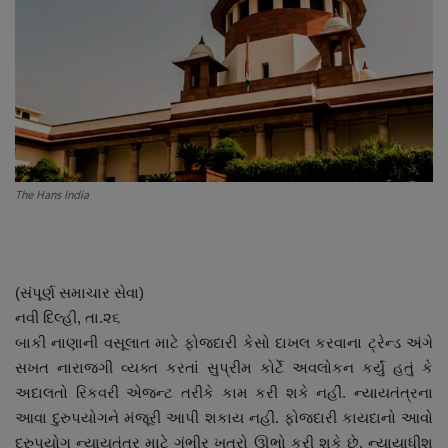
About Author
Contact
Dipotsav Special
આંતરરાષ્ટ્રીય
The Hans India
રાષ્ટ્રીય
ગુજરાત
(સંપૂર્ણ સમાચાર સેવા)
જુનાગઢ
નવી દિલ્હી, તા.૨૬
બાકી નાણાની વસૂલાત માટે ફોજદારી કેસો દાખલ કરવાના ટ્રેન્ડ અંગે
Support US
સખત નારાજગી વ્યક્ત કરતાં સુપ્રીમ કોર્ટે અવલોકન કર્યું હતું કે
અદાલતો રિકવરી એજન્ટ તરીકે કામ કરી શકે નહીં. ન્યાયતંત્રના
આવા દુરુપયોગને મંજૂરી આપી શકાય નહીં. ફોજદારી કાયદાનો આવો
બજારના સમાચાર
દુરુપયોગ ન્યાયતંત્ર માટે ગંભીર ખતરો ઊભો કરી શકે છે. ન્યાયાધીશ