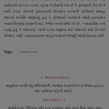
વ્યક્તિની ધરપકડ કરતા પહેલા તે દીવાની કેસ છે કે ફોજદારી કેસ છે તે
નક્કી કરવા પોતાની કુશળતાનો ઉપયોગ કરવાની પોલીસને સલાહ
આપતાં ખંડપીઠે જણાવ્યું હતું કે ફોજદારી કાયદાનો આવો દુરુપયોગ
ન્યાય વિતરણ પ્રણાલી માટે ગંભીર ખતરો ઉભો કરે છે. ન્યાયાધીશ કાંતે
કહ્યું હતું કે અદાલતો બાકી રકમ વસૂલવા માટે પક્ષકારો માટે રિકવરી
એજન્ટ નથી. ન્યાયતંત્રના આ દુરુપયોગને મંજૂરી આપી શકાય નથી.
supreme court
Tags:
PREVIOUS ARTICLE
વાયુસેના બનશે વધુ શક્તિશાળી, સંરક્ષણ મંત્રાલયે ૯૭ તેજસ ફાઇટર
જેટ ખરીદવા માટેની આપી...
NEXT ARTICLE
અમેરિકામાં ટેલિકોમ એટેકનો પ્રયાસ: એક લાખ સિમ અને ૩૦૦