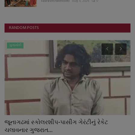
saurashtrabhoomi
Aug 6, 2026
0
RANDOM POSTS
ગુનાખોરી
જૂનાગઢમાં સ્કોલરશીપ-પાસીંગ ગેરંટીનું રેકેટ
મ
ચલાવનાર ગુજરાત...
ગ