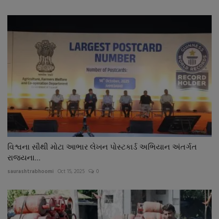
વિશ્વના સૌથી મોટા આભાર લેખન પોસ્ટકાર્ડ અભિયાન અંતર્ગત
રાજ્યના...
saurashtrabhoomi
Oct 15, 2025
0