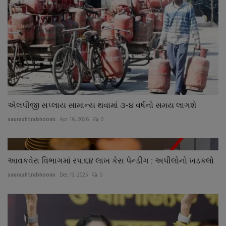
એલપીજી સપ્લાય સામાન્ય થવામાં ૩-૪ વર્ષનો સમય લાગશે
saurashtrabhoomi
Apr 16, 2026
0
આવકવેરા વિભાગમાં રપ.૬૪ લાખ કેસ પેન્ડીંગ : અપીલોનો ખડકલો
saurashtrabhoomi
Dec 19, 2025
0