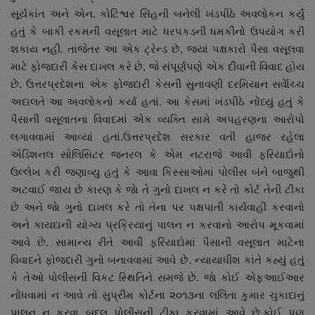
સૂર્યકાંત અને એન. કોટિશ્વર સિંહની બનેલી ખંડપીઠે અવલોકન કર્યું
નાણાંકીય સમાચાર
હતું કે બાકી રકમની વસૂલાત માટે ધરપકડની ધમકીનો ઉપયોગ કરી
શકાય નહીં. તાજેતર આ એક ટ્રેન્ડ છે, જ્યાં પક્ષકારો પૈસા વસૂલવા
સ્થાનિક સમાચાર
માટે ફોજદારી કેસ દાખલ કરે છે, જે સંપૂર્ણપણે એક દીવાની વિવાદ હોય
છે. ઉત્તરપ્રદેશના એક ફોજદારી કેસની સુનાવણી દરમિયાન સર્વાેચ્ચ
સ્પોર્ટ્સ
અદાલતે આ અવલોકનો કર્યા હતાં. આ કેસમાં ખંડપીઠે નોંધ્યું હતું કે
પૈસાની વસૂલાતના વિવાદમાં એક વ્યક્તિ સામે અપહરણના આરોપો
રાશિફળ
લગાવવામાં આવ્યાં હતાં.ઉત્તરપ્રદેશ સરકાર વતી હાજર રહેલા
એડિશનલ સોલિસિટર જનરલ કે એમ નટરાજે આવી ફરિયાદોનો
ગુનાખોરી
ઉલ્લેખ કરી જણાવ્યુ હતું કે આવા કિસ્સાઓમાં પોલીસ બંને બાજુથી
અટવાઈ જાય છે કારણ કે જાે તે ગુનો દાખલ ન કરે તો કોર્ટ તેની ટીકા
બોલિવૂડ
છે અને જાે ગુનો દાખલ કરે તો તેના પર પક્ષપાતી કાર્યવાહી કરવાનો
અને કાયદાની યોગ્ય પ્રક્રિયાનું પાલન ન કરવાનો આરોપ મૂકવામાં
સ્વાસ્થ્ય
આવે છે. સામાન્ય રીતે આવી ફરિયાદોમાં પૈસાની વસૂલાત માટેના
વિવાદને ફોજદારી ગુનો બનાવવામાં આવે છે. ન્યાયાધીશ કાંતે કહ્યું હતું
કે તેઓ પોલીસની વિકટ સ્થિતિને સમજે છે. જાે કોઈ એફઆઈઆર
નોંધવામાં ન આવે તો સુપ્રીમ કોર્ટના ૨૦૧૩ના લલિતા કુમાર ચુકાદાનું
પાલન ન કરવા બદલ પોલીસની ટીકા કરવામાં આવે છે.કોઈ પણ