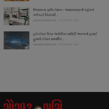
રિલાયન્સ ફાઉન્ડેશન - અક્ષયપાત્રની પહેલને
કલેક્ટરે બિરદાવી...
saurashtrabhoomi
Jul 29, 2026
0
હવે ઈરાક ઉપર અમેરીકા-સાઉદી અરબનો હવાઈ
હુમલો ઈરાન સમર્થીત...
saurashtrabhoomi
Jul 29, 2026
0