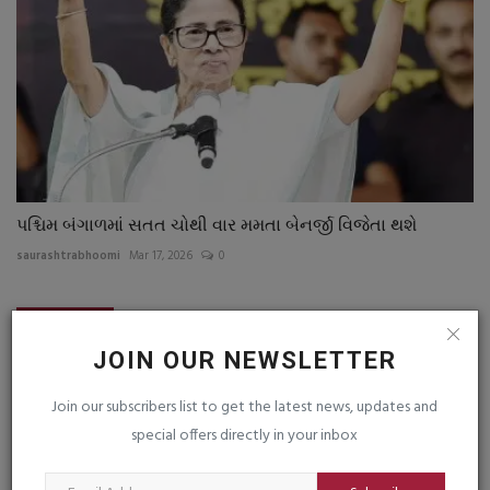
પશ્ચિમ બંગાળમાં સતત ચોથી વાર મમતા બેનર્જી વિજેતા થશે
saurashtrabhoomi
Mar 17, 2026
0
COMMENTS
FACEBOOK COMMENTS
JOIN OUR NEWSLETTER
Name
Join our subscribers list to get the latest news, updates and
special offers directly in your inbox
Email