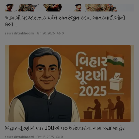
આગામી પ્રજાસત્તાક પર્વને રક્તરંજીત કરવા આતંકવાદીઓની
મેલી...
saurashtrabhoomi
Jan 20, 2026
0
બિહાર ચૂંટણીને લઈ JDUએ ૫૭ ઉમેદવારોના નામ કર્યા જાહેર
saurashtrabhoomi
Oct 15, 2025
0