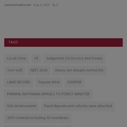
saurashtrabhoomi
Aug 6, 2026
0
sa
TAGS
Local Crime
CR
Judgement On Divorce And Dowry
ગરમ પાણી
NEET 2026
Heavy rain disrupts normal life
LAND RECORD
Popular Artist
ISANPUR
PARIMAL NATHWANI APPEALS TO FOREST MINISTER
Girls Achievement
Fixed deposits and vehicles were attached
2873 criminals including 101 murderers