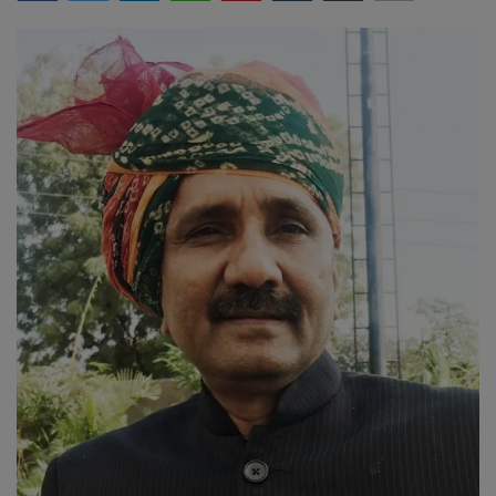
About Author
Contact
Dipotsav Special
આંતરરાષ્ટ્રીય
રાષ્ટ્રીય
ગુજરાત
જુનાગઢ
Support US
બજારના સમાચાર