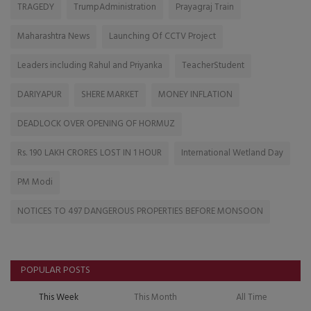
TRAGEDY
TrumpAdministration
Prayagraj Train
Maharashtra News
Launching Of CCTV Project
Leaders including Rahul and Priyanka
TeacherStudent
DARIYAPUR
SHERE MARKET
MONEY INFLATION
DEADLOCK OVER OPENING OF HORMUZ
Rs. 190 LAKH CRORES LOST IN 1 HOUR
International Wetland Day
PM Modi
NOTICES TO 497 DANGEROUS PROPERTIES BEFORE MONSOON
POPULAR POSTS
This Week
This Month
All Time