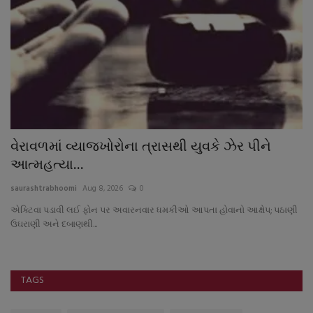
વેરાવળમાં વ્યાજખોરોના ત્રાસથી યુવકે ઝેર પીને
9
આત્મહત્યા...
પા
saurashtrabhoomi
Aug 8, 2026
0
sa
એક્ટિવા પડાવી લઈ ફોન પર અવારનવાર ધમકીઓ આપતા હોવાનો આક્ષેપ; પઠાણી
ઉઘરાણી અને દબાણથી...
TAGS