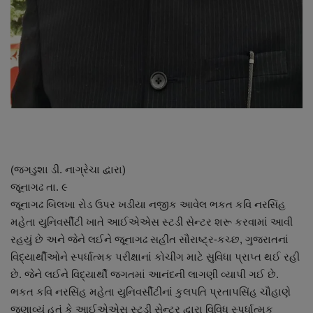
નાણાંકીય સમાચાર
સ્થાનિક સમાચાર
સ્પોર્ટ્સ
રાશિફળ
ગુનાખોરી
(જગડુશા ડી. નાગ્રેચા દ્વારા)
જૂનાગઢ તા. ૯
બોલિવૂડ
જૂનાગઢ બિલખા રોડ ઉપર ખડીયા નજીક આવેલ ભકત કવિ નરસિંહ
મહેતા યુનિવર્સીટી ખાતે આઈએએસ સ્ટડી સેન્ટર શરૂ કરવામાં આવી
સ્વાસ્થ્ય
રહયું છે અને જેને લઈને જૂનાગઢ સહીત સૌરાષ્ટ્ર-કચ્છ, ગુજરાતનાં
વિદ્યાર્થીઓને સ્પર્ધાત્મક પરીક્ષાનાં કોચીંગ માટે સુવિધા પ્રાપ્ત થઈ રહી
છે. જેને લઈને વિદ્યાર્થી જગતમાં આનંદની લાગણી વ્યાપી ગઈ છે.
ભકત કવિ નરસિંહ મહેતા યુનિવર્સીટીનાં કુલપતિ પ્રતાપસિંહ ચૌહાણે
જણાવ્યું હતું કે આઈએએસ સ્ટડી સેન્ટર દ્વારા વિવિધ સ્પર્ધાત્મક