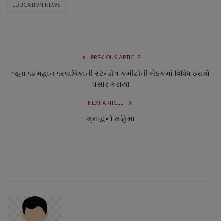
EDUCATION NEWS
PREVIOUS ARTICLE
જૂનાગઢ મહાનગરપાલિકાની સ્ટેન્ડીંગ કમીટીની બેઠકમાં વિવિધ ઠરાવો
પસાર કરાયા
NEXT ARTICLE
શ્રાદ્ધનો મહિમા