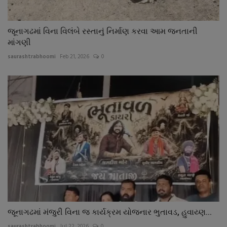
જૂનાગઢમાં વિના વિલંબે રસ્તાનું નિર્માણ કરવા આમ જનતાની
માંગણી
saurashtrabhoomi
Feb 21, 2026
0
જૂનાગઢમાં મંજુરી વિના જ કાર્યક્રમ યોજનાર ભુતાવડ, હુવાય્ણ...
saurashtrabhoomi
Jul 22, 2026
0