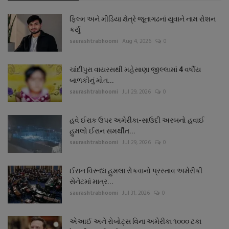
ફિલ્મ અને મીડિયા ક્ષેત્રે જૂનાગઢનાં યુવાને નામ રોશન
કર્યું
saurashtrabhoomi
Aug 4, 2026
0
ચાંદીપુરા વાયરસથી મહેસાણા જીલ્લામાં 4 વર્ષીય
બાળકીનું મોત...
saurashtrabhoomi
Jul 29, 2026
0
હવે ઈરાક ઉપર અમેરીકા-સાઉદી અરબનો હવાઈ
હુમલો ઈરાન સમર્થીત...
saurashtrabhoomi
Jul 29, 2026
0
ઈરાન વિરૂધ્ધ હુમલા રોકવાનો પ્રસ્તાવ અમેરીકી
સેનેટમાં માત્ર...
saurashtrabhoomi
Jul 31, 2026
0
એઆઈ અને રોબોટ્સ વિના અમેરીકા ૧૦૦૦ ટકા