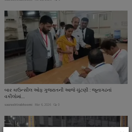
બાર કાઉન્સીલ ઓફ ગુજરાતની આજે ચુંટણી : જૂનાગઢનાં
વકીલોમાં...
saurashtrabhoomi
Mar 6, 2026
0