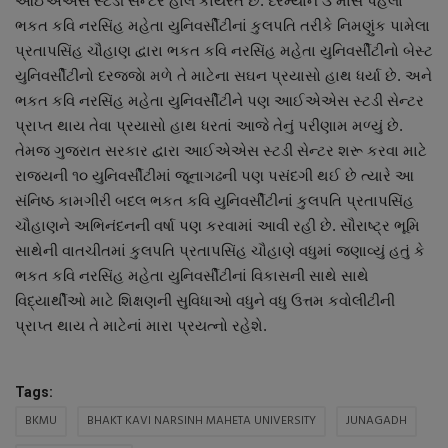
આઈએએસ સ્ટડી સેન્ટર હાલ કાર્યરત છે. દરમ્યાન ૩ માસ પહેલા
ભકત કવિ નરસિંહ મહેતા યુનિવર્સીટીનાં કુલપતિ તરીકે નિમણુંક પામેલા
પ્રતાપસિંહ ચૌહાણ દ્વારા ભકત કવિ નરસિંહ મહેતા યુનિવર્સીટીનો બેસ્ટ
યુનિવર્સીટીનો દરજજાે મળે તે માટેના સઘન પ્રયાસો હાથ ધર્યા છે. અને
ભકત કવિ નરસિંહ મહેતા યુનિવર્સીટીને પણ આઈએએસ સ્ટડી સેન્ટર
પ્રાપ્ત થાય તેવા પ્રયાસો હાથ ધરતાં આજે તેનું પરીણામ મળ્યું છે.
તેમજ ગુજરાત સરકાર દ્વારા આઈએએસ સ્ટડી સેન્ટર શરૂ કરવા માટે
રાજયની ૧૦ યુનિવર્સીટીમાં જૂનાગઢની પણ પસંદગી થઈ છે ત્યારે આ
સંનિષ્ઠ કામગીરી બદલ ભકત કવિ યુનિવર્સીટીનાં કુલપતિ પ્રતાપસિંહ
ચૌહાણને અભિનંદનની વર્ષા પણ કરવામાં આવી રહી છે. સૌરાષ્ટ્ર ભૂમિ
સાથેની વાતચીતમાં કુલપતિ પ્રતાપસિંહ ચૌહાણે વધુમાં જણાવ્યું હતું કે
ભકત કવિ નરસિંહ મહેતા યુનિવર્સીટીનાં વિકાસની સાથે સાથે
વિદ્યાર્થીઓ માટે શિક્ષણની સુવિધાઓ વધુને વધુ ઉત્તમ કવોલીટીની
પ્રાપ્ત થાય તે માટેનાં મારા પ્રયત્નો રહેશે.
Tags:
BKMU
BHAKT KAVI NARSINH MAHETA UNIVERSITY
JUNAGADH