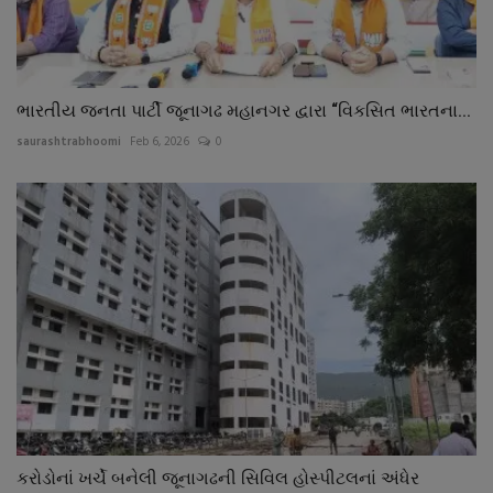
ભારતીય જનતા પાર્ટી જૂનાગઢ મહાનગર દ્વારા “વિકસિત ભારતના...
saurashtrabhoomi
Feb 6, 2026
0
કરોડોનાં ખર્ચે બનેલી જૂનાગઢની સિવિલ હોસ્પીટલનાં અંધેર