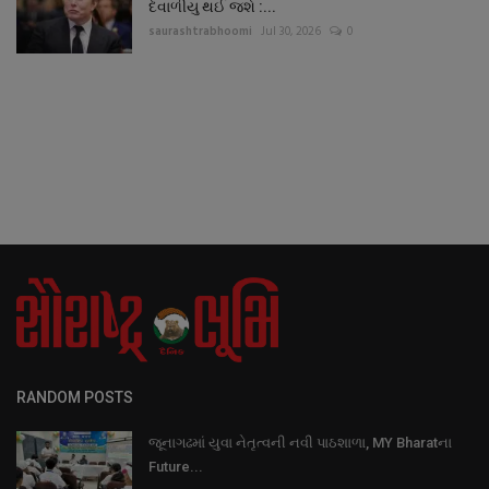
દેવાળીયુ થઈ જશે :...
saurashtrabhoomi
Jul 30, 2026
0
RANDOM POSTS
જૂનાગઢમાં યુવા નેતૃત્વની નવી પાઠશાળા, MY Bharatના
Future...