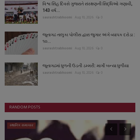
વિશ્વ સિંહ દિવસે ગુજરાતે સંરક્ષણની સિદ્ધિઓ ગણાવી,
143 વર્ષ...
saurashtrabhoomi
Aug 10, 2026
0
જૂનાગઢ તાલુકા પોલીસ દ્વારા જુગાર અંગે વ્યાપક દરોડા :
૧૦...
saurashtrabhoomi
Aug 10, 2026
0
જૂનાગઢમાં ધુળની ઉડતી ડમ્મરી: માર્ગો બન્યા ધુળીયા
saurashtrabhoomi
Aug 10, 2026
0
RANDOM POSTS
સ્થાનિક સમાચાર