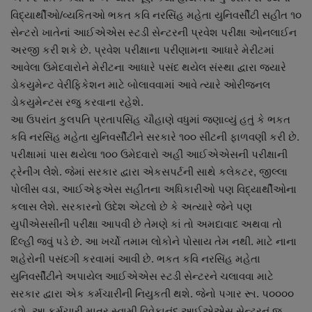
વિદ્યાર્થીઓ/વ્યકિતઓ ભકત કવિ નરસિંહ મહેતા યુનિવર્સીટી સહીત ૧૦
સેન્ટરો ખાતેનાં આઈએએસ સ્ટડી સેન્ટરની પ્રવેશ પરીક્ષા ઓનલાઈન
અરજી કરી શકે છે. પ્રવેશ પરીક્ષાના પરીણામના આધારે મેરીટમાં
આવેલા ઉમેદવારોને મેરીટના આધારે પસંદ થયેલ સંસ્થા દ્વારા જયારે
ડોકયુમેન્ટ વેરીફિકેશન માટે બોલાવવામાં આવે ત્યારે ઓરીજનલ
ડોકયુમેન્ટસ રજુ કરવાના રહેશે.
આ ઉપરાંત કુલપતિ પ્રતાપસિંહ ચૌહાણે વધુમાં જણાવ્યું હતું કે ભકત
કવિ નરસિંહ મહેતા યુનિવર્સીટીને સરકારે ૧૦૦ સીટની ફાળવણી કરી છે.
પરીક્ષામાં પાસ થયેલા ૧૦૦ ઉમેદવારો અહીં આઈએએસની પરીક્ષાની
ટ્રેનીંગ લેેશે. જેમાં સરકાર દ્વારા એકસપર્ટની સાથે કલેકટર, જીલ્લા
પોલીસ વડા, આઈએફએસ સહીતના અધિકારીઓ પણ વિદ્યાર્થીઓના
કલાસ લેેશે. સરકારનો ઉદેશ એટલો છે કે અત્યારે જેને પણ
યુપીએસસીની પરીક્ષા આપવી છે તેમણે કાં તો અમદાવાદ અથવા તો
દિલ્હી જવું પડે છે. આ ખર્ચો તમામ લોકોને પોસાય તેમ નથી. માટે નાના
શહેરોની પસંદગી કરવામાં આવી છે. ભકત કવિ નરસિંહ મહેતા
યુનિવર્સીટીને અપાયેલ આઈએએસ સ્ટડી સેન્ટરને ચલાવવા માટે
સરકાર દ્વારા એક કર્મચારીની નિયુકતી થશે. જેનો પગાર રૂા. પ૦૦૦૦
હશે. આ કર્મચારી માત્ર સ્વામી વિવેકાનંદ આઈએએસ સેન્ટરનું જ