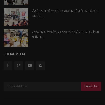
રોટરી ક્લબ ઓફ જૂનાગઢ દ્વારા ગ્રામીણ વિકાસ યોજના
અંતર્ગત...
રાજ્યભરમાં ભેળસેળીયા તત્વો સામે દરોડા : ૧ હજાર કિલો
પનીરનો...
SOCIAL MEDIA
Subscribe