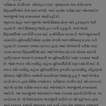
પરીક્ષાનાં કોચીંગમાં સૌરાષ્ટ્ર-કચ્છ, ગુજરાતનાં ૧૦૦ મેરીટવાળા
વિદ્યાર્થીઓને તેનો લાભ મળશે. અને પ્રવેશ પરીક્ષા માટે ઓનલાઈન
અરજીઓ પણ મંગાવવામાં આવી રહી છે.
જૂનાગઢ શહેર અને જીલ્લો આજે શિક્ષણ ક્ષેત્રે ભારે હરણફાળ ભરી
રહયો છે. અને શિક્ષણનું જાણે હબ બની રહયું છે. અને લાખો
વિદ્યાર્થીઓ કારકીર્દી ઘડવા માટે કૃતનિશ્ચિય બન્યા છે અને જૂનાગઢની
નામાંકીત યુનિવર્સીટીઓમાં પ્રવેશ મેળવી અને ભવિષ્યનું ઘડતર કરી
રહયા છે. દરમ્યાન રાજય સરકાર દ્વારા આઈએએસની પરીક્ષા પાસ
કરવા માંગતા વિદ્યાર્થીઓ માટે આઈએએસ સેન્ટરો ખોલવા માટેની
પ્રક્રિયાનાં ભાગરૂપે રાજયની ૧૦ યુનિવર્સીટીને પસંદ કરવામાં આવી
છે. જેમાં ભકત કવિ નરસિંહ મહેતા યુનિવર્સીટીની પણ પસંદગી થઈ છે.
ભકત કવિ નરસિંહ મહેતા યુનિવર્સીટીનાં કુલપતિ પ્રતાપસિંહ ચૌહાણએ
સૌરાષ્ટ્ર ભૂમિ દૈનિક સાથેની વાતચીતમાં જણાવ્યું હતું કે આઈએએસ
સ્ટડી સેન્ટર દ્વારા વિવિધ સ્પર્ધાત્મક પરીક્ષાના કોચીંગ માટે વર્ષ ર૦રપ-ર૬
માટેની પ્રવેશ પરીક્ષા-ર૦રપ માટે ઓનલાઈન અરજીઓ મંગાવવામાં
આવે છે. આ અરજીઓ ઓનલાઈન જમા કરાવવા માટેની છેલ્લી તા. ૧પ
સપ્ટેમ્બર છે. જે ઉમેદવારોના અરજીની તારીખે ર૦ વર્ષ પૂર્ણ થતા હોય
અને સ્નાતક કક્ષાનો અભ્યાસ પૂર્ણ કર્યો હોય તેવા ગુજરાત રાજયનાં