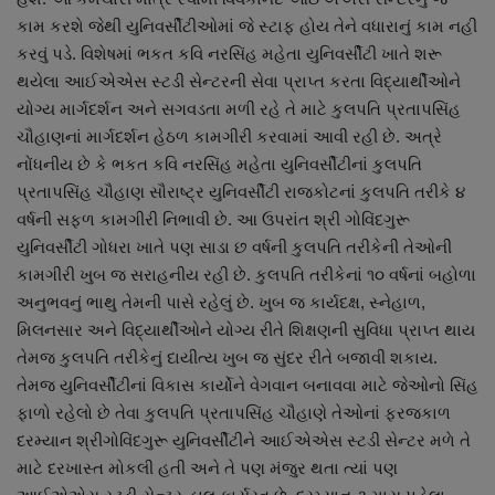
કામ કરશે જેથી યુનિવર્સીટીઓમાં જે સ્ટાફ હોય તેને વધારાનું કામ નહી
કરવું પડે. વિશેષમાં ભકત કવિ નરસિંહ મહેતા યુનિવર્સીટી ખાતે શરૂ
થયેલા આઈએએસ સ્ટડી સેન્ટરની સેવા પ્રાપ્ત કરતા વિદ્યાર્થીઓને
યોગ્ય માર્ગદર્શન અને સગવડતા મળી રહે તે માટે કુલપતિ પ્રતાપસિંહ
ચૌહાણનાં માર્ગદર્શન હેઠળ કામગીરી કરવામાં આવી રહી છે. અત્રે
નોંધનીય છે કે ભકત કવિ નરસિંહ મહેતા યુનિવર્સીટીનાં કુલપતિ
પ્રતાપસિંહ ચૌહાણ સૌરાષ્ટ્ર યુનિવર્સીટી રાજકોટનાં કુલપતિ તરીકે ૪
વર્ષની સફળ કામગીરી નિભાવી છે. આ ઉપરાંત શ્રી ગોવિંદગુરૂ
યુનિવર્સીટી ગોધરા ખાતે પણ સાડા છ વર્ષની કુલપતિ તરીકેની તેઓની
કામગીરી ખુબ જ સરાહનીય રહી છે. કુલપતિ તરીકેનાં ૧૦ વર્ષનાં બહોળા
અનુભવનું ભાથુ તેમની પાસે રહેલું છે. ખુબ જ કાર્યદક્ષ, સ્નેહાળ,
મિલનસાર અને વિદ્યાર્થીઓને યોગ્ય રીતે શિક્ષણની સુવિધા પ્રાપ્ત થાય
તેમજ કુલપતિ તરીકેનું દાયીત્ય ખુબ જ સુંદર રીતે બજાવી શકાય.
તેમજ યુનિવર્સીટીનાં વિકાસ કાર્યોને વેગવાન બનાવવા માટે જેઓનો સિંહ
ફાળો રહેલો છે તેવા કુલપતિ પ્રતાપસિંહ ચૌહાણે તેઓનાં ફરજકાળ
દરમ્યાન શ્રીગોવિંદગુરૂ યુનિવર્સીટીને આઈએએસ સ્ટડી સેન્ટર મળે તે
માટે દરખાસ્ત મોકલી હતી અને તે પણ મંજુર થતા ત્યાં પણ