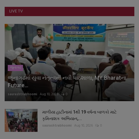
LIVE TV
જુનાગઢ
જૂનાગઢમાં યુવા નેતૃત્વની નવી પાઠશાળા, MY Bharatના
Future...
saurashtrabhoomi
Aug 10, 2026
0
માળીયા હાટીનામાં 1થી 19 વર્ષના બાળકો માટે
કૃમિનાશક અભિયાન,...
saurashtrabhoomi
Aug 10, 2026
0