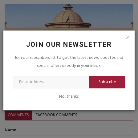
JOIN OUR NEWSLETTER
Join our subscribers list to get the latest news, updates and
special offers directly in your inbox
Subscribe
ગુજરાત વિધાનસભાને બોમ્બથી ઉડાવી દેવાની ધમકી
No, thanks
saurashtrabhoomi
Mar 18, 2026
0
COMMENTS
FACEBOOK COMMENTS
Name