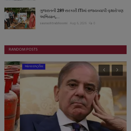
ગુજરાતની 289 સરકારી ITIમાં રાજ્યવ્યાપી વૃક્ષારોપણ
અભિયાન,...
saurashtrabhoomi
Aug 6, 2026
0
RANDOM POSTS
આંતરરાષ્ટ્રીય