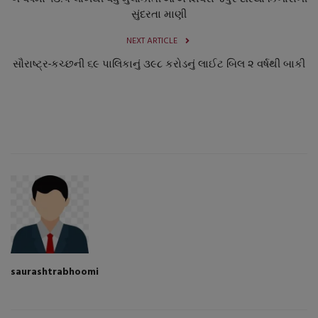
સુંદરતા માણી
NEXT ARTICLE
સૌરાષ્ટ્ર-કચ્છની ૬૯ પાલિકાનું ૩૯૮ કરોડનું લાઈટ બિલ ૨ વર્ષથી બાકી
saurashtrabhoomi