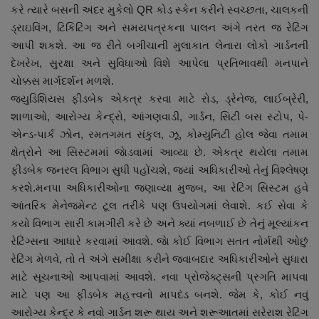
કરે ત્યારે બસની અંદર મુકેલો QR કોડ સ્કેન કરીને સ્વચ્છતા, ચાલકની
ડ્રાઇવિંગ, ટિકિટિંગ અને સમયપત્રકના પાલન અંગે તરત જ રેટિંગ
આપી શકશે. આ જ રીતે બગીચાની મુલાકાત લેનારા લોકો ગાર્ડનની
દેખરેખ, સુરક્ષા અને સુવિધાઓ વિશે આપેલા પ્રતિભાવથી મનપાને
ચોક્કસ માર્ગદર્શન મળશે.
જ્યુડિશિયસ ફીડબેક એકત્ર કરવા માટે રોડ, ડ્રેનેજ, લાઈબ્રેરી,
શાળાઓ, આરોગ્ય કેન્દ્રો, આંગણવાડી, ગાર્ડન, સિટી બસ સ્ટોપ, પે-
એન્ડ-પાર્ક ઝોન, રમતગમત સંકુલ, ઝૂ, કોમ્યુનિટી હોલ જેવા તમામ
ક્ષેત્રોને આ સિસ્ટમમાં જાેડવામાં આવ્યા છે. એકત્ર થયેલા તમામ
ફીડબેક જનરલ વિભાગ સુધી પહોંચશે, જ્યાં અધિકારીઓ તેનું વિશ્લેષણ
કરશે.મનપા અધિકારીઓના જણાવ્યા મુજબ, આ રેટિંગ સિસ્ટમ હવે
આંતરિક મેનેજમેન્ટ ટૂલ તરીકે પણ ઉપયોગમાં લેવાશે. કઈ સેવા કે
કયો વિભાગ સારી કામગીરી કરે છે અને ક્યાં નબળાઈ છે તેનું મૂલ્યાંકન
રેટિંગ્સના આધારે કરવામાં આવશે. જાે કોઈ વિભાગ સતત નોર્મથી ઓછું
રેટિંગ મેળવે, તો તે અંગે સમીક્ષા કરીને જવાબદાર અધિકારીઓને સુધારા
માટે સૂચનાઓ આપવામાં આવશે. નવા પ્રોજેક્ટ્સની પ્રગતિ માપવા
માટે પણ આ ફીડબેક મહત્ત્વનો માપદંડ બનશે. જેમ કે, કોઈ નવું
આરોગ્ય કેન્દ્ર કે નવો ગાર્ડન શરૂ થાય અને શરૂઆતમાં સરેરાશ રેટિંગ