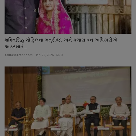
શક્તિસિંહ ગોહિલના ભત્રીજા અને કલાસ વન અધિકારીએ
અકસ્માતે...
saurashtrabhoomi
Jan 22, 2026
0