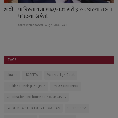
પાકિસ્તાનમાં શાહબાઝ શરીફ સરકારના તખ્તા
G
પલટના સંકેતો
ભા
saurashtrabhoomi
Aug 5, 2026
0
sa
TAGS
ukraine
HOSPITAL
Madras High Court
Health Screening Program
Press Conference
Chlorination and house-to-house survey
GOOD NEWS FOR INDIA FROM IRAN
Uttarpradesh