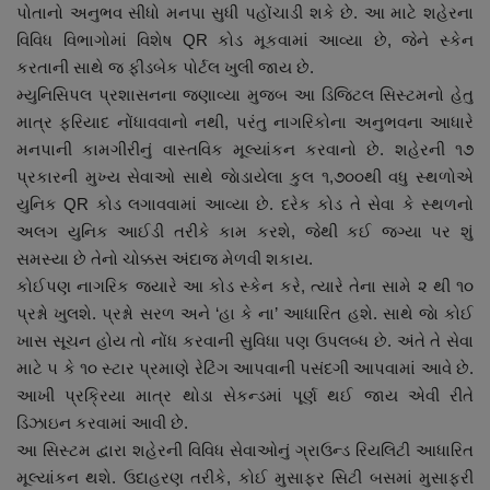
પોતાનો અનુભવ સીધો મનપા સુધી પહોંચાડી શકે છે. આ માટે શહેરના
નાણાંકીય સમાચાર
વિવિધ વિભાગોમાં વિશેષ QR કોડ મૂકવામાં આવ્યા છે, જેને સ્કેન
કરતાની સાથે જ ફીડબેક પોર્ટલ ખુલી જાય છે.
સ્થાનિક સમાચાર
મ્યુનિસિપલ પ્રશાસનના જણાવ્યા મુજબ આ ડિજિટલ સિસ્ટમનો હેતુ
માત્ર ફરિયાદ નોંધાવવાનો નથી, પરંતુ નાગરિકોના અનુભવના આધારે
સ્પોર્ટ્સ
મનપાની કામગીરીનું વાસ્તવિક મૂલ્યાંકન કરવાનો છે. શહેરની ૧૭
પ્રકારની મુખ્ય સેવાઓ સાથે જાેડાયેલા કુલ ૧,૭૦૦થી વધુ સ્થળોએ
રાશિફળ
યુનિક QR કોડ લગાવવામાં આવ્યા છે. દરેક કોડ તે સેવા કે સ્થળનો
અલગ યુનિક આઈડી તરીકે કામ કરશે, જેથી કઈ જગ્યા પર શું
ગુનાખોરી
સમસ્યા છે તેનો ચોક્કસ અંદાજ મેળવી શકાય.
કોઈપણ નાગરિક જ્યારે આ કોડ સ્કેન કરે, ત્યારે તેના સામે ૨ થી ૧૦
બોલિવૂડ
પ્રશ્નો ખુલશે. પ્રશ્નો સરળ અને ‘હા કે ના’ આધારિત હશે. સાથે જાે કોઈ
ખાસ સૂચન હોય તો નોંધ કરવાની સુવિધા પણ ઉપલબ્ધ છે. અંતે તે સેવા
સ્વાસ્થ્ય
માટે ૫ કે ૧૦ સ્ટાર પ્રમાણે રેટિંગ આપવાની પસંદગી આપવામાં આવે છે.
આખી પ્રક્રિયા માત્ર થોડા સેકન્ડમાં પૂર્ણ થઈ જાય એવી રીતે
ડિઝાઇન કરવામાં આવી છે.
આ સિસ્ટમ દ્વારા શહેરની વિવિધ સેવાઓનું ગ્રાઉન્ડ રિયલિટી આધારિત
મૂલ્યાંકન થશે. ઉદાહરણ તરીકે, કોઈ મુસાફર સિટી બસમાં મુસાફરી