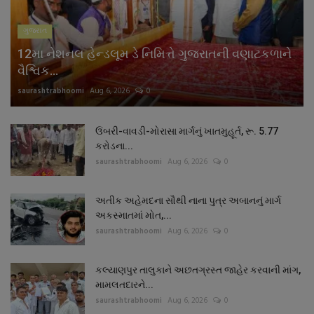
ગુજરાત
12મા નેશનલ હેન્ડલૂમ ડે નિમિત્તે ગુજરાતની વણાટકળાને
વૈશ્વિક...
saurashtrabhoomi
Aug 6, 2026
0
ઉંબરી-વાવડી-મોરાસા માર્ગનું ખાતમુહૂર્ત, રૂ. 5.77
કરોડના...
saurashtrabhoomi
Aug 6, 2026
0
અતીક અહેમદના સૌથી નાના પુત્ર અબાનનું માર્ગ
અકસ્માતમાં મોત,...
saurashtrabhoomi
Aug 6, 2026
0
કલ્યાણપુર તાલુકાને અછતગ્રસ્ત જાહેર કરવાની માંગ,
મામલતદારને...
saurashtrabhoomi
Aug 6, 2026
0