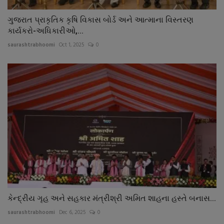
ગુજરાત પ્રાકૃતિક કૃષિ વિકાસ બોર્ડ અને આત્માના વિસ્તરણ
કાર્યકરો-અધિકારીઓ,...
saurashtrabhoomi
Oct 1, 2025
0
કેન્દ્રીય ગૃહ અને સહકાર મંત્રીશ્રી અમિત શાહના હસ્તે બનાસ...
saurashtrabhoomi
Dec 6, 2025
0