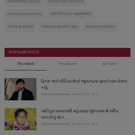
Investment Gujarat
OPRATION SINDOOR
keshod corporation
CERTIFICATES AWARDED
Terrorist Attack
National Herald Case
Monsoon Update
POPULAR POSTS
This Week
This Month
All Time
ફિલ્મ અને મીડિયા ક્ષેત્રે જૂનાગઢનાં યુવાને નામ રોશન
કર્યું
saurashtrabhoomi
Aug 4, 2026
0
ચાંદીપુરા વાયરસથી મહેસાણા જીલ્લામાં 4 વર્ષીય
બાળકીનું મોત...
saurashtrabhoomi
Jul 29, 2026
0