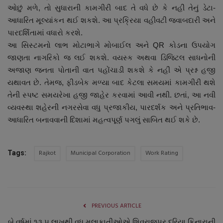
ઓછું મળે, તો સુધારાની કામગીરી બાદ તે વધે છે કે નહીં તેનું ડેટા-
આધારિત મૂલ્યાંકન થઈ શકશે. આ પ્રક્રિયા વહીવટી જવાબદારી અને
પારદર્શિતામાં વધારો કરશે.
આ સિસ્ટમનો લાભ મોટાભાગે મોબાઈલ અને QR કોડના ઉપયોગ
જાણતા નાગરિકો જ લઈ શકશે. વયસ્ક અથવા ડિજિટલ સાધનોની
અજાણ જનતા પોતાની વાત પહોંચાડી શકશે કે નહીં એ પ્રશ્ન હજી
યથાવત છે. તેમજ, ફીડબેક મળ્યા બાદ કેટલા સમયમાં કામગીરી થશે
તેની સ્પષ્ટ સમયરેખા હજી જાહેર કરવામાં આવી નથી. છતાં, આ નવી
વ્યવસ્થા શહેરની નગરસેવા વધુ પ્રજાકીય, પારદર્શક અને પ્રતિભાવ-
આધારિત બનાવવાની દિશામાં મહત્વપૂર્ણ પગલું સાબિત થઈ શકે છે.
Rajkot
Municipal Corporation
Work Rating
Tags:
PREVIOUS ARTICLE
બે વર્ષમાં ૧૩.૫ લાખથી વધુ મુલાકાતીઓએ શિવરાજપુર દરિયા કિનારાની