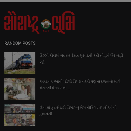
RANDOM POSTS
રિઝર્વ કોચમાં ગેરકાયદેસર મુસાફરી કરી તો હવે ખૈર નહીં
રહે
અચાનક આવી પડેલી વિપદા વચ્ચે પણ સફળતાનો માર્ગ
કંડારતી વેરાવળની...
ઉનામાં ફૂડ સેફ્ટી વિભાગનું મેગા ચેકિંગ : વેપારીઓની
દુકાનેથી...