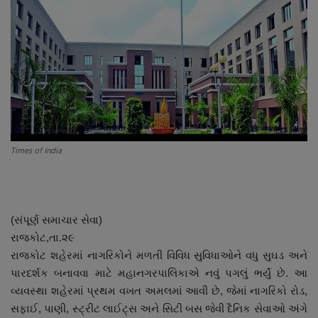
About Author
Contact
Dipotsav Special
આંતરરાષ્ટ્રીય
Times of India
રાષ્ટ્રીય
ગુજરાત
(સંપૂર્ણ સમાચાર સેવા)
જુનાગઢ
રાજકોટ,તા.૨૯
રાજકોટ શહેરમાં નાગરિકોને મળતી વિવિધ સુવિધાઓને વધુ સુઘડ અને
Support US
પારદર્શક બનાવવા માટે મહાનગરપાલિકાએ નવું પગલું ભર્યું છે. આ
વ્યવસ્થા શહેરમાં પ્રથમ વખત અમલમાં આવી છે, જેમાં નાગરિકો રોડ,
બજારના સમાચાર
સફાઈ, પાણી, સ્ટ્રીટ લાઈટ્સ અને સિટી બસ જેવી દૈનિક સેવાઓ અંગે