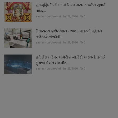
ગુરૂપૂણિર્માં પર્વે દાદાને રિયલ ડાયમંડ જડિત સુવર્ણ
વાઘા,...
saurashtrabhoomi
Jul 29, 2026
0
રિલાયન્સ ફાઉન્ડેશન - અક્ષયપાત્રની પહેલને
કલેક્ટરે બિરદાવી...
saurashtrabhoomi
Jul 29, 2026
0
હવે ઈરાક ઉપર અમેરીકા-સાઉદી અરબનો હવાઈ
હુમલો ઈરાન સમર્થીત...
saurashtrabhoomi
Jul 29, 2026
0