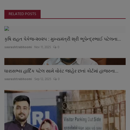
RELATED POSTS
કૃષિ રાહત પેકેજ-૨૦૨૫ : મુખ્યમંત્રી શ્રી ભૂપેન્દ્રભાઈ પટેલના...
saurashtrabhoomi
Nov 11, 2025
0
ધારાસભ્ય હાર્દિક પટેલ સામે વોરંટ જાહેર છતાં કોર્ટમાં હાજરના...
saurashtrabhoomi
Sep 12, 2025
0