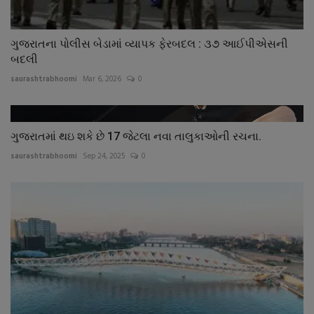
ગુજરાતના પોલીસ બેડામાં વ્યાપક ફેરબદલ : ૩૭ આઈપીએસની
બદલી
saurashtrabhoomi
Mar 6, 2026
0
ગુજરાતમાં થઇ શકે છે 17 જેટલા નવા તાલુકાઓની રચના.
saurashtrabhoomi
Sep 24, 2025
0