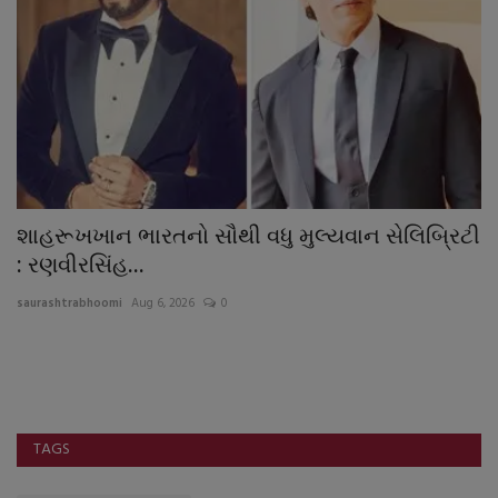
શાહરૂખખાન ભારતનો સૌથી વધુ મુલ્યવાન સેલિબ્રિટી
ગ
: રણવીરસિંહ...
ય
saurashtrabhoomi
Aug 6, 2026
0
sa
નિ
પ્ર
TAGS