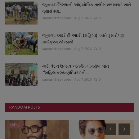
જૂનાગઢ જિલ્લાની ઔદ્યોગિક તાલીમ સંસ્થાઓ ખાતે
વૃક્ષારોપણ...
saurashtrabhoomi
Aug 7, 2026
0
જૂનાગઢ આઈ.ટી.આઈ. (મહિલા) ખાતે વૃક્ષારોપણ
કાર્યક્રમ યોજાયો
saurashtrabhoomi
Aug 7, 2026
0
નારી વંદન ઉત્સવ અંતર્ગત માંગરોળ ખાતે
“મહિલાકલ્યાણદિવસ”ની...
saurashtrabhoomi
Aug 7, 2026
0
RANDOM POSTS
બોલિવૂડ