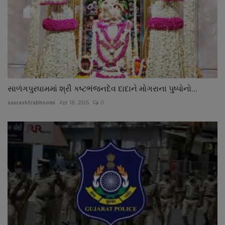
સાળંગપુરધામમાં શ્રી કષ્ટભંજનદેવ દાદાને મોગરાના પુષ્પોનો...
saurashtrabhoomi
Apr 18, 2026
0