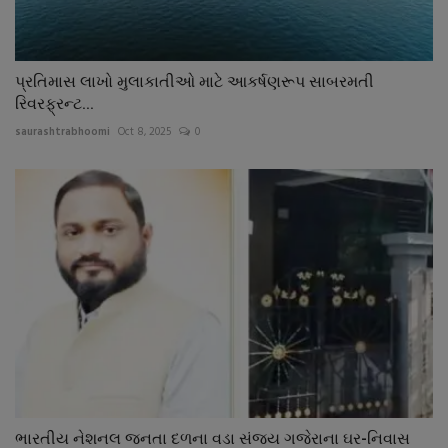
પ્રતિમાસ લાખો મુલાકાતીઓ માટે આકર્ષણરૂપ સાબરમતી
રિવરફ્રન્ટ...
saurashtrabhoomi
Oct 8, 2025
0
ભારતીય નેશનલ જનતા દળના વડા સંજય ગજેરાના ઘર-નિવાસ