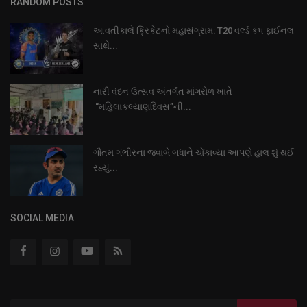
RANDOM POSTS
આવતીકાલે ક્રિકેટનો મહાસંગ્રામ: T20 વર્લ્ડ કપ ફાઈનલ
સાથે...
નારી વંદન ઉત્સવ અંતર્ગત માંગરોળ ખાતે
“મહિલાકલ્યાણદિવસ”ની...
ગૌતમ ગંભીરના જવાબે બધાને ચોંકાવ્યા આપણે હાલ શું થઈ
રહ્યું...
SOCIAL MEDIA