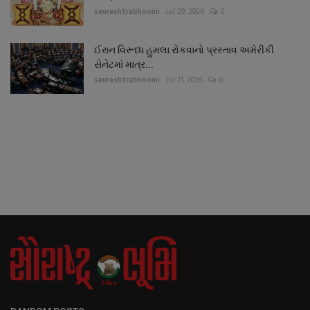
saurashtrabhoomi
Jul 29, 2026
0
ઈરાન વિરૂધ્ધ હુમલા રોકવાનો પ્રસ્તાવ અમેરીકી
સેનેટમાં માત્ર...
saurashtrabhoomi
Jul 31, 2026
0