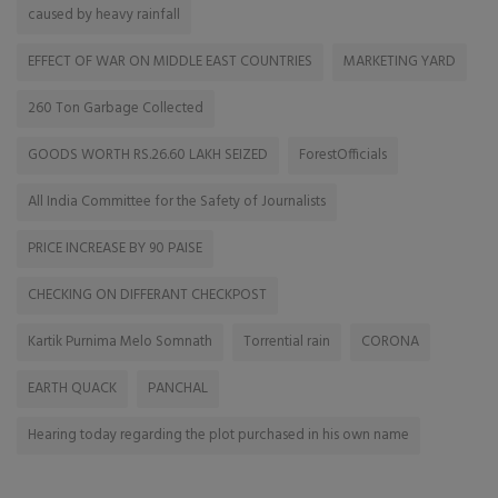
caused by heavy rainfall
EFFECT OF WAR ON MIDDLE EAST COUNTRIES
MARKETING YARD
260 Ton Garbage Collected
GOODS WORTH RS.26.60 LAKH SEIZED
ForestOfficials
All India Committee for the Safety of Journalists
PRICE INCREASE BY 90 PAISE
CHECKING ON DIFFERANT CHECKPOST
Kartik Purnima Melo Somnath
Torrential rain
CORONA
EARTH QUACK
PANCHAL
Hearing today regarding the plot purchased in his own name