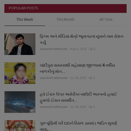
POPULAR POSTS
This Week
This Month
All Time
ફિલ્મ અને મીડિયા ક્ષેત્રે જૂનાગઢનાં યુવાને નામ રોશન
કર્યું
saurashtrabhoomi
Aug 4, 2026
0
ચાંદીપુરા વાયરસથી મહેસાણા જીલ્લામાં 4 વર્ષીય
બાળકીનું મોત...
saurashtrabhoomi
Jul 29, 2026
0
હવે ઈરાક ઉપર અમેરીકા-સાઉદી અરબનો હવાઈ
હુમલો ઈરાન સમર્થીત...
saurashtrabhoomi
Jul 29, 2026
0
ગુરૂપૂણિર્માં પર્વે દાદાને રિયલ ડાયમંડ જડિત સુવર્ણ
વાઘા,...