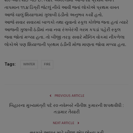
નાણાંકીય સમાચાર
તાપમાન ૧૧.૪ ડિગ્રી જેટલું નીચે આવી જતાં લોકોએ પ્રથમ વખત
આજે ચાલું શિયાળામાં ગુલાબી ઠંડીનો અનુભવ કર્યો હતો.
સ્થાનિક સમાચાર
આજે સવાર સવારમાં બાળકો તથા યુવાનો સ્કૂલ કોલેજ જતા હતાં ત્યારે
આજની ગુલાબી ઠંડીમાં નવા નવા રંગબેરંગી ગરમ કપડાં પહેરી સ્કૂલ
સ્પોર્ટ્સ
જવા જોતાં મળ્યા હતા. તો બીજી તરફ સવારે ર્મોનિંગ વોકમાં નીકળેલા
લોકોએ પણ શિયાળાની પ્રથમ ઠંડીની મોજ માણતા જોવા મળ્યા હતા.
રાશિફળ
WINTER
FIRE
Tags:
ગુનાખોરી
બોલિવૂડ
PREVIOUS ARTICLE
સ્વાસ્થ્ય
બિહારના મુખ્યમંત્રી પદે ર૦ નવેમ્બરે નીતીશ કુમારની શપથવીધી :
તડામાર તૈયારી
NEXT ARTICLE
સરકારે આધાર માટે બીજી એપ લોન્ચ કરી