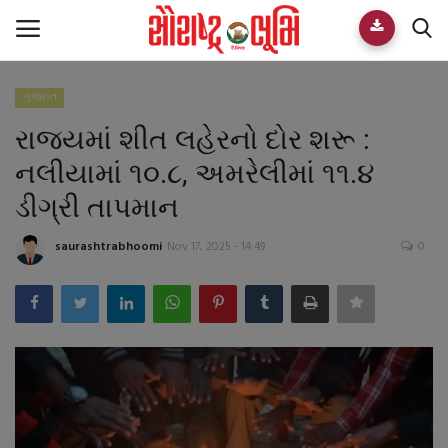
ગુજરાત
Home
રાજયમાં શીત લહેરનો દોર શરૂ :
E-paper
નલીયામાં ૧૦.૮, અમરેલીમાં ૧૧.૪
ડીગ્રી તાપમાન
Videos
saurashtrabhoomi
Nov 17, 2025 - 14:49
0
Who We Are
Live TV
Team
Guest Author