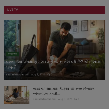
LIVE TV
સ્વાસ્થ્ય
વરસાદમાં પગમાં ફંગલ ઇન્ફેક્શન કેમ વધે છે? ચોમાસામાં
પગની...
saurashtrabhoomi
Aug 8, 2026
0
સવારમાં પથારીમાંથી ઊઠ્યા પછી તરત મોબાઇલ
જોવાની ટેવ કેટલી...
saurashtrabhoomi
Aug 8, 2026
0