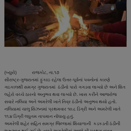
About Author
Contact
Dipotsav Special
આંતરરાષ્ટ્રીય
રાષ્ટ્રીય
(બ્યુરો) રાજકોટ, તા.૧૭
ગુજરાત
સૌરાષ્ટ્ર-ગુજરાતમાં ફુંકાઇ રહેલા ઉત્તર-પૂર્વનાં પવનોનાં કારણે
ગઇકાલથી સમગ્ર ગુજરાતમાં ઠંડીનો પારો ગગડવા લાગ્યો છે અને શિત
જુનાગઢ
લહેરો વચ્ચે ઠારનો અનુભવ થવા લાગ્યો છે. ખાસ કરીને આજરોજ
સવારે નલિયા અને અમરેલી ખાતે તિવ્ર ઠંડીનો અનુભવ થયો હતો.
Support US
નલિયામાં ચાલુ સિઝનમાં પ્રથમવાર ૧૦.૮ ડિગ્રી અને અમરેલી ખાતે
૧૧.૪ ડિગ્રી લઘુતમ તાપમાન નોંધાયુ હતું.
બજારના સમાચાર
અમરેલી શહેર સહિત સમગ્ર જિલ્લામાં શિયાળાની કડકડતી ઠંડીની
શરૂઆત થઈ ગઈ છે. ત્યારે અમરેલીમાં આજે સૌ પ્રથમ વખત