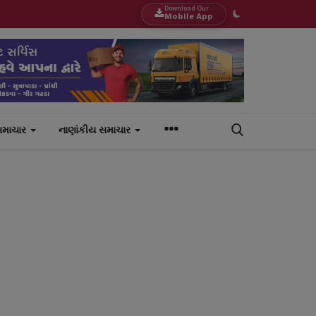
Download Our
Mobile App
સમાચાર
નાણાંકીય સમાચાર