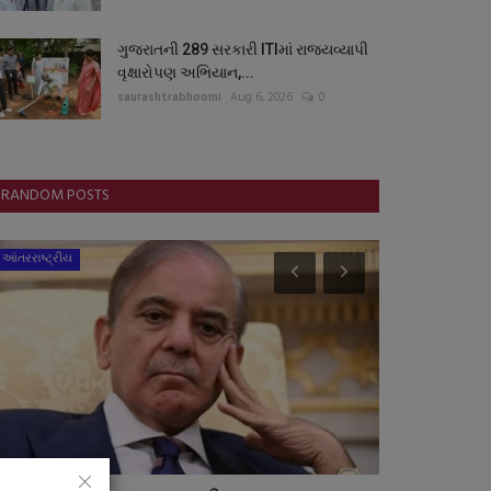
ગુજરાતની 289 સરકારી ITIમાં રાજ્યવ્યાપી
વૃક્ષારોપણ અભિયાન,...
saurashtrabhoomi
Aug 6, 2026
0
RANDOM POSTS
આંતરરાષ્ટ્રીય
જુનાગઢ