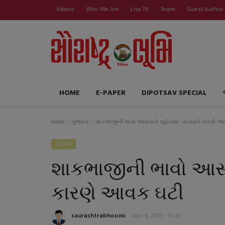
Videos
Who We Are
Live TV
Team
Guest Author
HOME
E-PAPER
DIPOTSAV SPECIAL
Home
ગુજરાત
શાકભાજીની ભાવો આસમાને પહોંચ્યા : માવઠાને કારણે 
ગુજરાત
શાકભાજીની ભાવો આસમા
કારણે આવક ઘટી
saurashtrabhoomi
Nov 6, 2025 - 14:35