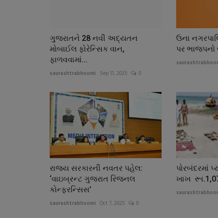
ગુજરાતને 28 નવી અદ્યતન
ઉના નગરપાલ
મોબાઈલ ફોરેન્સિક વાન,
પર ભાજપનો 
ફાળવવામાં...
saurashtrabhoo
saurashtrabhoomi
Sep 11, 2025
0
રાજ્ય સરકારની નવતર પહેલ:
પોરબંદરમાં 
‘વાઇબ્રન્ટ ગુજરાત રિજનલ
ખાખ રૂા.1,07
કોન્ફરન્સિસ’
saurashtrabhoo
saurashtrabhoomi
Oct 7, 2025
0