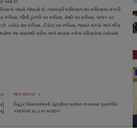
ી ગયો છે.
યાનો વધારો નોંધાયો છે. નવરાત્રી દરમિયાન ૨૦ રૂપિયામાં મળતી
૬૦ રૂપિયા, લીલી ડુંગળી ૫૦ રૂપિયા, મેથી ૫૦ રૂપિયા, પાલક ૬૦
ે. ટામેટા ૪૦ રૂપિયા, ટીંડોડા ૫૦ રૂપિયા, જ્યારે મરચાં અને ભીંડા
માં થયેલા આ વધારાથી ગરીબ અને મધ્યમ વર્ગના પરિવારોના રસોડામાં
સ્પોર્ટ્સ
CLE
NEXT ARTICLE
ું
બિહાર વિધાનસભાની ચૂંટણીના પ્રથમ તબક્કામાં પ્રારંભીક
યું
કલાકોમાં ર૮ ટકા મતદાન