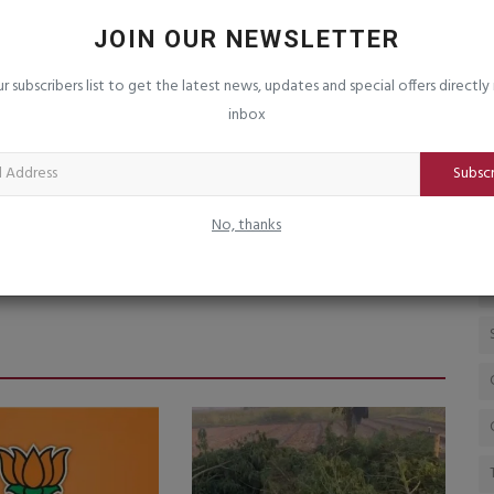
ત, રૂ.
ટી-ર૦ વિશ્વકપની જીતનો દેશભરમાં
પ
વિજયોત્સવ : આખી રાત ઉજવણી
પ
JOIN OUR NEWSLETTER
saurashtrabhoomi
Mar 9, 2026
0
sa
ur subscribers list to get the latest news, updates and special offers directly 
ગ બનતા
inbox
Subsc
No, thanks