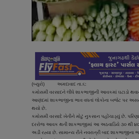
(બ્યુરો) અમદાવાદ તા.૬:
કમોસમી વરસાદને લીધે શાકભાજીની આવકમાં ઘટાડો થવાને
આણંદમાં શાકભાજીના ભાવ વધતાં લોકોના બજેટ પર અસ
થયો છે.
કમોસમી વરસાદે ખેતીને મોટું નુકસાન પહોંચાડ્યું છે. પરિણા
દરરોજ આવક થતી શાકભાજીમાં આ અઠવાડિયે ૩૦ થી ૪૦ ટક
અડી રહ્યા છે. સામાન્ય રીતે નવરાત્રી બાદ શાકભાજીના ભાવ