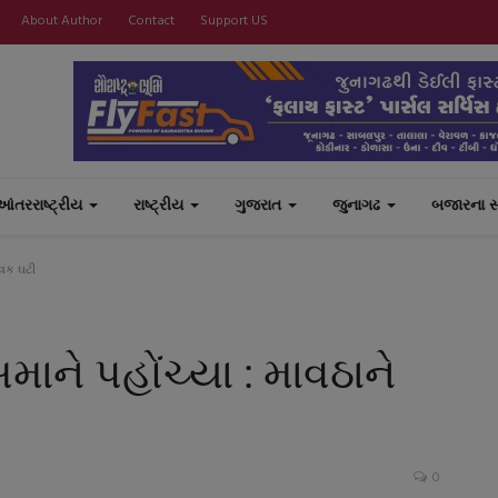
About Author
Contact
Support US
આંતરરાષ્ટ્રીય
રાષ્ટ્રીય
ગુજરાત
જુનાગઢ
બજારના 
આવક ઘટી
ને પહોંચ્યા : માવઠાને
0