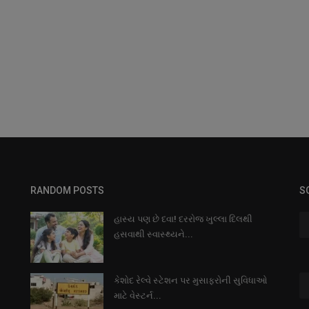
RANDOM POSTS
S
હાસ્ય પણ છે દવા! દરરોજ ખુલ્લા દિલથી
હસવાથી સ્વાસ્થ્યને...
કેશોદ રેલ્વે સ્ટેશન પર મુસાફરોની સુવિધાઓ
માટે વેસ્ટર્ન...