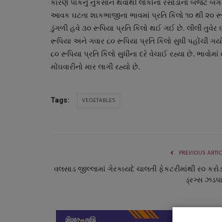
કારણે પાકનું નુકસાન થવાથી લોકોના રસોડાનો બજેટ બગડ
આવક ઘટતા શાકભાજીના ભાવમાં પ્રતિ કિલો ૧૦ થી ૨૦ રૂપિ
ડુંગળી હવે ૩૦ રૂપિયા પ્રતિ કિલો થઈ ગઈ છે. લીલી તુવેર 
રૂપિયા અને ગવાર ૮૦ રૂપિયા પ્રતિ કિલો સુધી પહોંચી ગયો છ
૮૦ રૂપિયા પ્રતિ કિલો સુધીના દરે વેચાઈ રહ્યા છે. ભાવો
મોંઘવારીનો માર લાગી રહ્યો છે.
VEGETABLES
Tags:
ગુજરાત
PREVIOUS ARTI
વલસાડ જીલ્લામાં ગેરકાયદે ચાલતી ફેકટરીમાંથી ર૦ કરોડન
ડ્રગ્સ ઝડપા