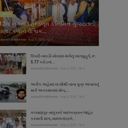
ગુજરાત
12મા નેશનલ હેન્ડલૂમ ડે નિમિત્તે ગુજરાતની
વણાટકળાને વૈશ્વિક...
saurashtrabhoomi
Aug 6, 2026
0
ઉંબરી-વાવડી-મોરાસા માર્ગનું ખાતમુહૂર્ત, રૂ.
5.77 કરોડના...
saurashtrabhoomi
Aug 6, 2026
0
અતીક અહેમદના સૌથી નાના પુત્ર અબાનનું
માર્ગ અકસ્માતમાં મોત,...
saurashtrabhoomi
Aug 6, 2026
0
કલ્યાણપુર તાલુકાને અછતગ્રસ્ત જાહેર
કરવાની માંગ, મામલતદારને...
saurashtrabhoomi
Aug 6, 2026
0