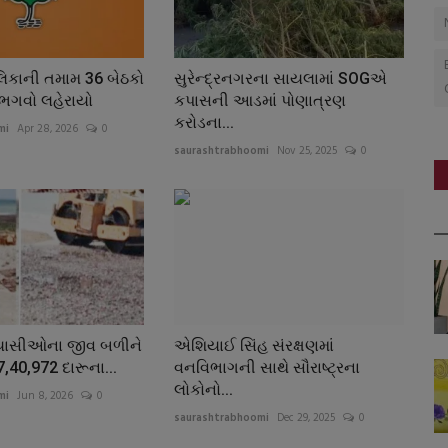
િકાની તમામ 36 બેઠકો
સુરેન્દ્રનગરના સાયલામાં SOGએ
ભગવો લહેરાયો
કપાસની આડમાં પોણાત્રણ
કરોડના...
mi
Apr 28, 2026
0
saurashtrabhoomi
Nov 25, 2025
0
પ્યાસીઓના જીવ બળીને
એશિયાઈ સિંહ સંરક્ષણમાં
,40,972 દારૂના...
વનવિભાગની સાથે સૌરાષ્ટ્રના
લોકોનો...
mi
Jun 8, 2026
0
saurashtrabhoomi
Dec 29, 2025
0