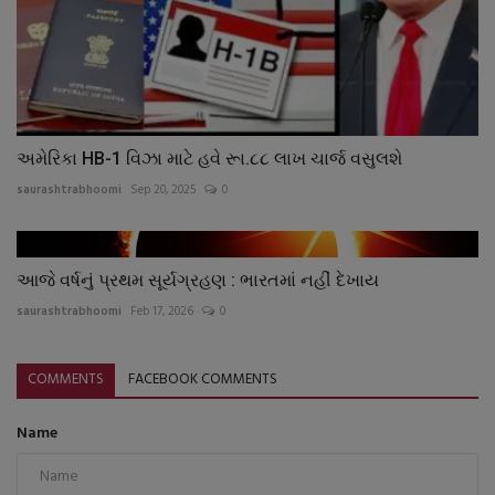
અમેરિકા HB-1 વિઝા માટે હવે રૂા.૮૮ લાખ ચાર્જ વસુલશે
saurashtrabhoomi
Sep 20, 2025
0
આજે વર્ષનું પ્રથમ સૂર્યગ્રહણ : ભારતમાં નહીં દેખાય
saurashtrabhoomi
Feb 17, 2026
0
COMMENTS
FACEBOOK COMMENTS
Name