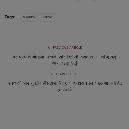
નાણાંકીય સમાચાર
srilanka
ditwa
Tags:
સ્થાનિક સમાચાર
સ્પોર્ટ્સ
PREVIOUS ARTICLE
રાશિફળ
વડાપ્રધાને ગોવામાં વિશ્વની સૌથી ઊંચી ભગવાન રામની મૂર્તિનું
અનાવરણ કર્યું
ગુનાખોરી
NEXT ARTICLE
બોલિવૂડ
પતંજલી ગાયનું ઘી પરીક્ષણમાં નિષ્ફળ અદાલતે રૂા.૧.૪૦ લાખનો દંડ
ફટકાર્યો
સ્વાસ્થ્ય