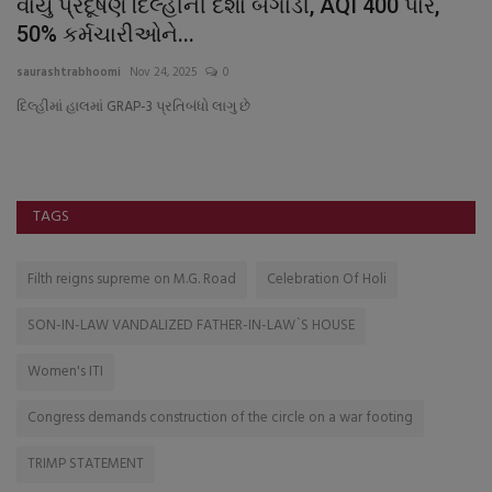
તે
વાયુ પ્રદૂષણે દિલ્હીની દશા બગાડી, AQI 400 પાર,
સ
50% કર્મચારીઓને...
બા
saurashtrabhoomi
Nov 24, 2025
0
sa
દિલ્હીમાં હાલમાં GRAP-3 પ્રતિબંધો લાગુ છે
સૌ
કંપ
TAGS
Filth reigns supreme on M.G. Road
Celebration Of Holi
SON-IN-LAW VANDALIZED FATHER-IN-LAW`S HOUSE
Women's ITI
Congress demands construction of the circle on a war footing
TRIMP STATEMENT