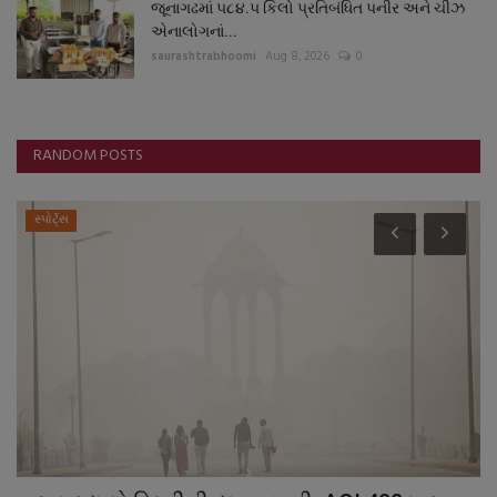
જૂનાગઢમાં ૫૮૪.૫ કિલો પ્રતિબંધિત પનીર અને ચીઝ
એનાલોગનાં...
saurashtrabhoomi
Aug 8, 2026
0
RANDOM POSTS
સ્પોર્ટ્સ