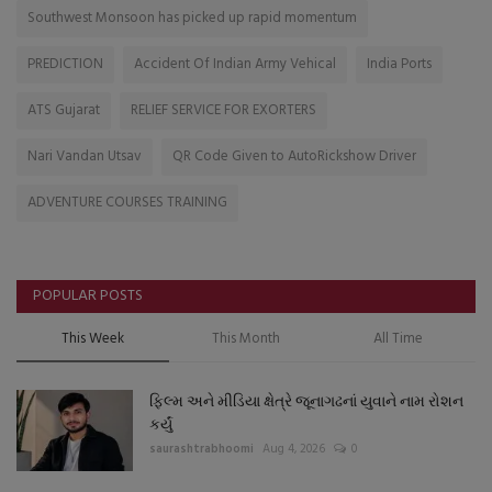
Southwest Monsoon has picked up rapid momentum
PREDICTION
Accident Of Indian Army Vehical
India Ports
ATS Gujarat
RELIEF SERVICE FOR EXORTERS
Nari Vandan Utsav
QR Code Given to AutoRickshow Driver
ADVENTURE COURSES TRAINING
POPULAR POSTS
This Week
This Month
All Time
ફિલ્મ અને મીડિયા ક્ષેત્રે જૂનાગઢનાં યુવાને નામ રોશન
કર્યું
saurashtrabhoomi
Aug 4, 2026
0