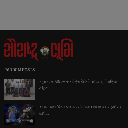
RANDOM POSTS
જૂનાગઢમાં MD ડ્રગ્સની હેરાફેરીનો પર્દાફાશ, બે મહિલા
સહિત...
આવતીકાલે ક્રિકેટનો મહાસંગ્રામ: T20 વર્લ્ડ કપ ફાઈનલ
સાથે...