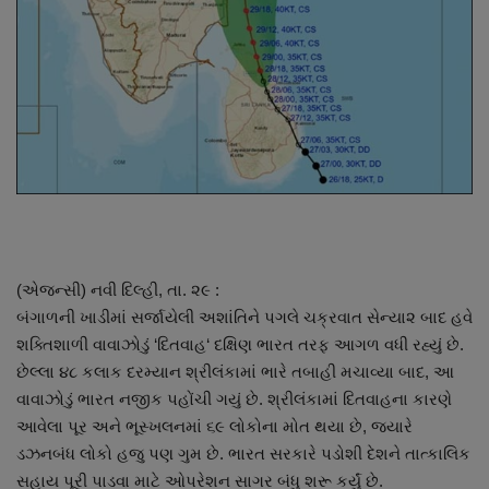
About Author
Contact
Dipotsav Special
આંતરરાષ્ટ્રીય
રાષ્ટ્રીય
ગુજરાત
(એજન્સી) નવી દિલ્હી, તા. ૨૯ :
બંગાળની ખાડીમાં સર્જાયેલી અશાંતિને પગલે ચક્રવાત સેન્યા૨ બાદ હવે
જુનાગઢ
શક્તિશાળી વાવાઝોડું ‘દિતવાહ‘ દક્ષિણ ભારત તરફ આગળ વધી રહ્યું છે.
છેલ્લા ૪૮ કલાક દરમ્યાન શ્રીલંકામાં ભારે તબાહી મચાવ્યા બાદ, આ
વાવાઝોડું ભારત નજીક પહોંચી ગયું છે. શ્રીલંકામાં દિતવાહના કારણે
Support US
આવેલા પૂર અને ભૂસ્ખલનમાં ૬૯ લોકોના મોત થયા છે, જ્યારે
ડઝનબંધ લોકો હજુ પણ ગુમ છે. ભારત સરકારે પડોશી દેશને તાત્કાલિક
બજારના સમાચાર
સહાય પૂરી પાડવા માટે ઓપરેશન સાગર બંધુ શરૂ કર્યું છે.