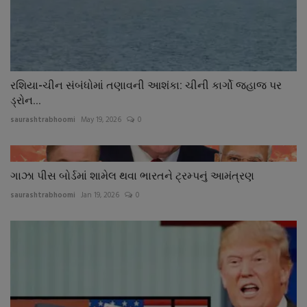
રશિયા-ચીન સંબંધોમાં તણાવની આશંકા: ચીની કાર્ગો જહાજ પર
ડ્રોન...
saurashtrabhoomi
May 19, 2026
0
ગાઝા પીસ બોર્ડમાં શામેલ થવા ભારતને ટ્રમ્પનું આમંત્રણ
saurashtrabhoomi
Jan 19, 2026
0