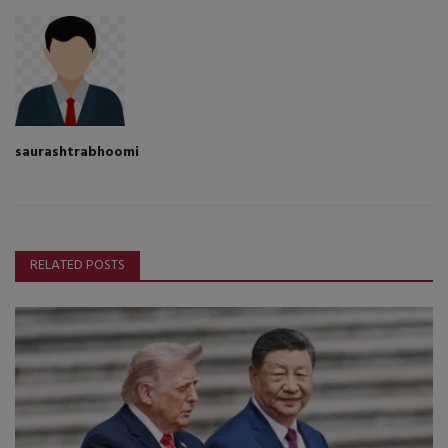
saurashtrabhoomi
RELATED POSTS