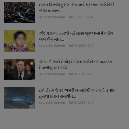
ઈરાન વિરૂધ્ધ હુમલા રોકવાનો પ્રસ્તાવ અમેરીકી
સેનેટમાં માત્ર...
saurashtrabhoomi
Jul 31, 2026
0
ચાંદીપુરા વાયરસથી મહેસાણા જીલ્લામાં 4 વર્ષીય
બાળકીનું મોત...
saurashtrabhoomi
Jul 29, 2026
0
એઆઈ અને રોબોટ્સ વિના અમેરીકા ૧૦૦૦ ટકા
દેવાળીયુ થઈ જશે :...
saurashtrabhoomi
Jul 30, 2026
0
હવે ઈરાક ઉપર અમેરીકા-સાઉદી અરબનો હવાઈ
હુમલો ઈરાન સમર્થીત...
saurashtrabhoomi
Jul 29, 2026
0