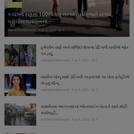
ગુજરાત
કચ્છના રણમાં 100થી વધુ માનવ હાડપિંજરો મળ્યા,
પ્રાચીન વસાહતના...
saurashtrabhoomi
Aug 8, 2026
0
હર્ષવર્ધન રાણે અને સંજિદા શેખના ડેટિંગની ચર્ચાએ જોર
પકડ્યું,...
saurashtrabhoomi
Aug 8, 2026
0
યાસીન બોનૂ સાથે ડેટિંગની અફવાઓ પર નોરા ફતેહીએ
તોડ્યું મૌન,...
saurashtrabhoomi
Aug 8, 2026
0
કાશ્મીરમાં આતંકવાદના ઓનલાઈન નેટવર્ક સામે મોટી
કાર્યવાહી,...
saurashtrabhoomi
Aug 8, 2026
0