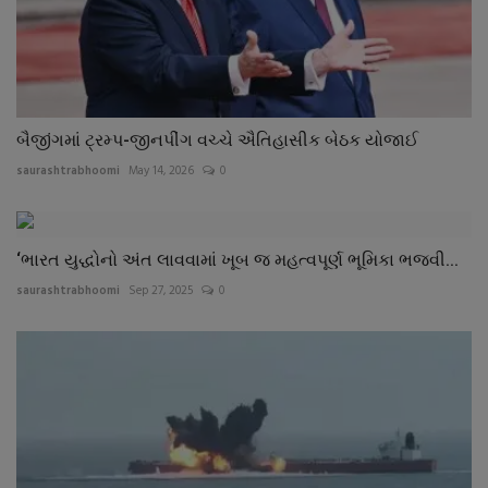
બૈજીંગમાં ટ્રમ્પ-જીનપીંગ વચ્ચે ઐતિહાસીક બેઠક યોજાઈ
saurashtrabhoomi
May 14, 2026
0
‘ભારત યુદ્ધોનો અંત લાવવામાં ખૂબ જ મહત્વપૂર્ણ ભૂમિકા ભજવી...
saurashtrabhoomi
Sep 27, 2025
0