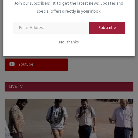
Join our subscribers list to get the latest news, updates and
VOTING POLL
special offers directly in your inbox
Subscribe
FOLLOW US
No, thanks
Facebook
Instagram
Youtube
LIVE TV