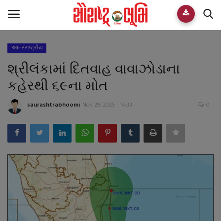
આંતરરાષ્ટ્રીય
Home
શ્રીલંકામાં દિતવાહ વાવાઝોડાના
E-paper
કહેરથી ૬૯ના મોત
Videos
saurashtrabhoomi
Nov 29, 2025 - 14:33
0
Who We Are
Live TV
Team
Guest Author