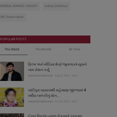
MINERAL MINING CAUGHT
Indian Defence
OBC Reservation
POPULAR POSTS
This Week
This Month
All Time
ફિલ્મ અને મીડિયા ક્ષેત્રે જૂનાગઢનાં યુવાને
નામ રોશન કર્યું
saurashtrabhoomi
Aug 4, 2026
0
ચાંદીપુરા વાયરસથી મહેસાણા જીલ્લામાં 4
વર્ષીય બાળકીનું મોત...
saurashtrabhoomi
Jul 29, 2026
0
ઈરાન વિરૂધ્ધ હુમલા રોકવાનો પ્રસ્તાવ