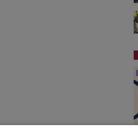
સ્પોર્ટ્સ