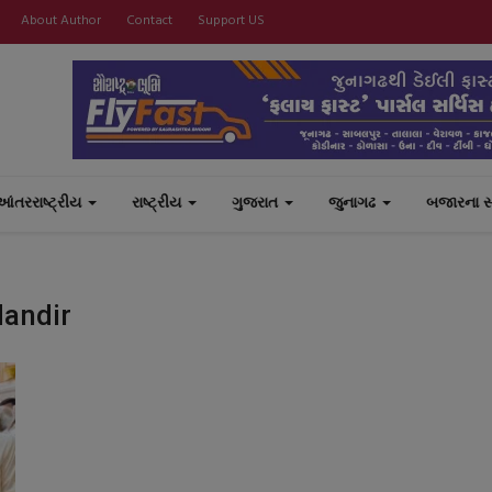
About Author
Contact
Support US
આંતરરાષ્ટ્રીય
રાષ્ટ્રીય
ગુજરાત
જુનાગઢ
બજારના 
Mandir