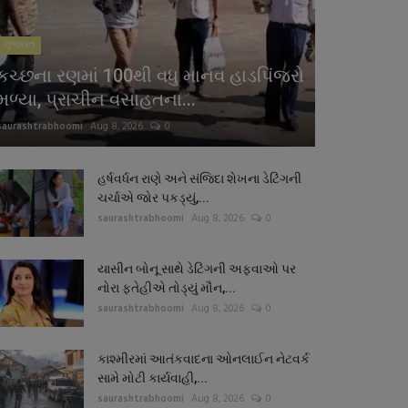
ગુજરાત
કચ્છના રણમાં 100થી વધુ માનવ હાડપિંજરો
મળ્યા, પ્રાચીન વસાહતના...
saurashtrabhoomi
Aug 8, 2026
0
હર્ષવર્ધન રાણે અને સંજિદા શેખના ડેટિંગની
ચર્ચાએ જોર પકડ્યું,...
saurashtrabhoomi
Aug 8, 2026
0
યાસીન બોનૂ સાથે ડેટિંગની અફવાઓ પર
નોરા ફતેહીએ તોડ્યું મૌન,...
saurashtrabhoomi
Aug 8, 2026
0
કાશ્મીરમાં આતંકવાદના ઓનલાઈન નેટવર્ક
સામે મોટી કાર્યવાહી,...
saurashtrabhoomi
Aug 8, 2026
0