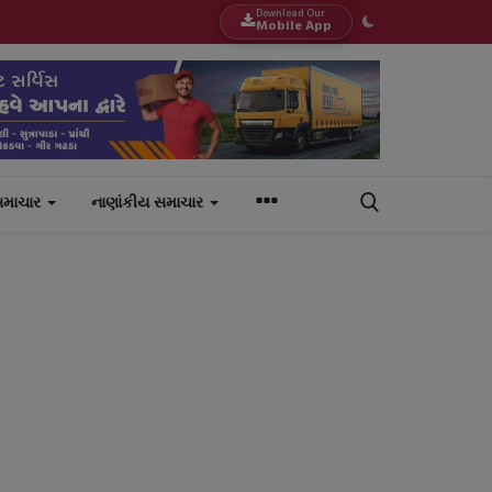
Download Our
Mobile App
સમાચાર
નાણાંકીય સમાચાર