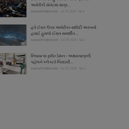
અમેરીકી સેનેટમાં માત્ર...
saurashtrabhoomi
Jul 31, 2026
0
હવે ઈરાક ઉપર અમેરીકા-સાઉદી અરબનો
હવાઈ હુમલો ઈરાન સમર્થીત...
saurashtrabhoomi
Jul 29, 2026
0
રિલાયન્સ ફાઉન્ડેશન - અક્ષયપાત્રની
પહેલને કલેક્ટરે બિરદાવી...
saurashtrabhoomi
Jul 29, 2026
0