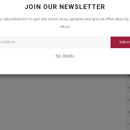
ુજરાતની
ઘરેલુ ક્રિકેટ રમો, નહીંતર આ રીતે જ હારતા
ક
JOIN OUR NEWSLETTER
રહેશો : કપીલ દેવ
દ
ur subscribers list to get the latest news, updates and special offers directly 
saurashtrabhoomi
Dec 2, 2025
0
sa
inbox
GI ટેગ
દક્ષિણ આફ્રિકા સામેની ટેસ્ટ સીરિઝમાં મળેલી હારથી ટીમ ઈન્ડિયાના
અન
પૂર્વ કેપ્ટન કપિલ...
લા
Subsc
No, thanks