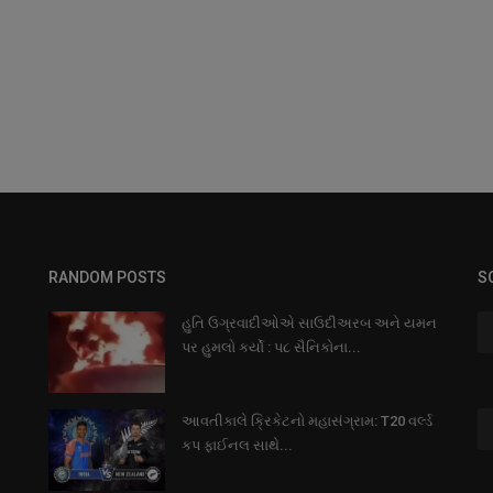
RANDOM POSTS
S
હુતિ ઉગ્રવાદીઓએ સાઉદીઅરબ અને યમન
પર હુમલો કર્યો : પ૮ સૈનિકોના...
આવતીકાલે ક્રિકેટનો મહાસંગ્રામ: T20 વર્લ્ડ
કપ ફાઈનલ સાથે...