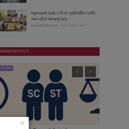
જૂનાગઢમાં ૫૮૪.૫ કિલો પ્રતિબંધિત પનીર
અને ચીઝ એનાલોગનાં...
saurashtrabhoomi
Aug 8, 2026
0
RANDOM POSTS
રાષ્ટ્રીય
બોલિવૂડ