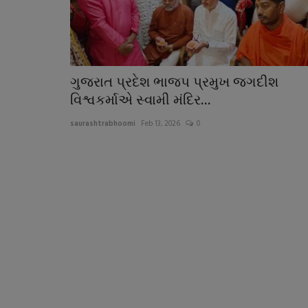
ગુજરાત પ્રદેશ ભાજપ પ્રમુખ જગદીશ
વિશ્વકર્માએ સ્વામી મંદિર...
saurashtrabhoomi
Feb 13, 2026
0