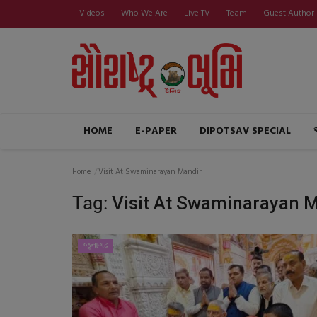
Videos
Who We Are
Live TV
Team
Guest Author
HOME
E-PAPER
DIPOTSAV SPECIAL
Home
Visit At Swaminarayan Mandir
Tag:
Visit At Swaminarayan 
જુનાગઢ