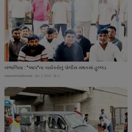
ખંભાળિયા : "આપ"ના કાર્યકરોનું પોલીસ મથકમાં હુલ્લડ
saurashtrabhoomi
Apr 2, 2026
0