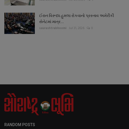
ઈરાન વિરૂધ્ધ હુમલા રોકવાનો પ્રસ્તાવ અમેરીકી
સેનેટમાં માત્ર...
saurashtrabhoomi
Jul 31, 2026
0
RANDOM POSTS