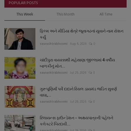
POPULAR POSTS
This Week
This Month
All Time
ફિલ્મ અને મીડિયા ક્ષેત્રે જૂનાગઢનાં યુવાને નામ રોશન
કર્યું
saurashtrabhoomi
Aug 4, 2026
0
ચાંદીપુરા વાયરસથી મહેસાણા જીલ્લામાં 4 વર્ષીય
બાળકીનું મોત...
saurashtrabhoomi
Jul 29, 2026
0
ગુરૂપૂણિર્માં પર્વે દાદાને રિયલ ડાયમંડ જડિત સુવર્ણ
વાઘા,...
saurashtrabhoomi
Jul 29, 2026
0
રિલાયન્સ ફાઉન્ડેશન - અક્ષયપાત્રની પહેલને
કલેક્ટરે બિરદાવી...
saurashtrabhoomi
Jul 29, 2026
0