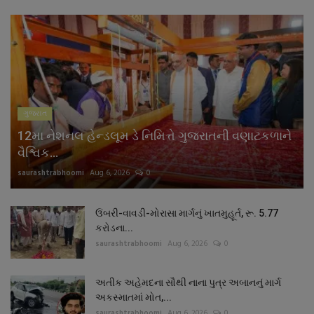
ગુજરાત
12મા નેશનલ હેન્ડલૂમ ડે નિમિત્તે ગુજરાતની વણાટકળાને
વૈશ્વિક...
saurashtrabhoomi
Aug 6, 2026
0
ઉંબરી-વાવડી-મોરાસા માર્ગનું ખાતમુહૂર્ત, રૂ. 5.77
કરોડના...
saurashtrabhoomi
Aug 6, 2026
0
અતીક અહેમદના સૌથી નાના પુત્ર અબાનનું માર્ગ
અકસ્માતમાં મોત,...
saurashtrabhoomi
Aug 6, 2026
0