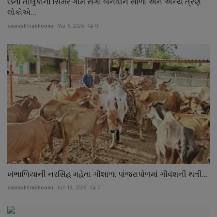
ઉના તાલુકાના સિમર ગામે સગા બનેવીને સાળા અને અન્ય ત્રણ
લોકોએ...
saurashtrabhoomi
Mar 6, 2026
0
ખંભાળિયાની નરસિંહ મહેતા ગૌશાળા પાંજરાપોળમાં ગૌવંશની થતી...
saurashtrabhoomi
Jun 18, 2026
0