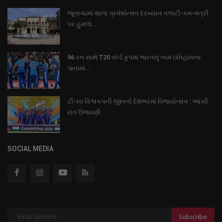
જૂનાગઢમાં શાળા પ્રવેશોત્સવ દરમ્યાન તલાટી-કમ-મંત્રી
પર હુમલો...
96 રન સાથે T20 વર્લ્ડ કુપમાં ભારતનું નામ ઇતિહાસના
પાનામાં...
ટી-ર૦ વિશ્વકપની જીતનો દેશભરમાં વિજયોત્સવ : આખી
રાત ઉજવણી
SOCIAL MEDIA
Subscribe