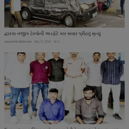
દ્વારકા નજીક ટેમ્પોની અડફેટે કાર સવાર પ્રૌઢનું મૃત્યું
saurashtrabhoomi
May 13, 2026
0