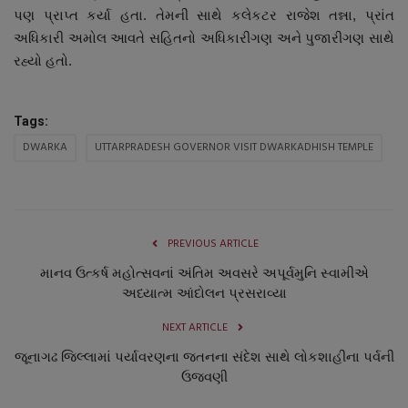
પણ પ્રાપ્ત કર્યા હતા. તેમની સાથે કલેકટર રાજેશ તન્ના, પ્રાંત
નાણાંકીય સમાચાર
અધિકારી અમોલ આવતે સહિતનો અધિકારીગણ અને પુજારીગણ સાથે
રહ્યો હતો.
સ્થાનિક સમાચાર
સ્પોર્ટ્સ
Tags:
DWARKA
UTTARPRADESH GOVERNOR VISIT DWARKADHISH TEMPLE
રાશિફળ
ગુનાખોરી
PREVIOUS ARTICLE
બોલિવૂડ
માનવ ઉત્કર્ષ મહોત્સવનાં અંતિમ અવસરે અપૂર્વમુનિ સ્વામીએ
અધ્યાત્મ આંદોલન પ્રસરાવ્યા
સ્વાસ્થ્ય
NEXT ARTICLE
જૂનાગઢ જિલ્લામાં પર્યાવરણના જતનના સંદેશ સાથે લોકશાહીના પર્વની
ઉજવણી