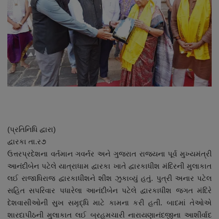
About Author
Contact
Dipotsav Special
આંતરરાષ્ટ્રીય
રાષ્ટ્રીય
(પ્રતિનિધિ દ્વારા)
ગુજરાત
દ્વારકા તા.ર૭
ઉત્તરપ્રદેશના વર્તમાન ગવર્નર અને ગુજરાત રાજયના પૂર્વ મુખ્યમંત્રી
જુનાગઢ
આનંદીબેન પટેલે યાત્રાધામ દ્વારકા ખાતે દ્વારકાધીશ મંદિરની મુલાકાત
લઈ રાજાધિરાજ દ્વારકાધીશને શીશ ઝુકાવ્યું હતું. પુત્રી અનાર પટેલ
Support US
સહિત સપરિવાર પધારેલા આનંદીબેન પટેલે દ્વારકાધીશ જગત મંદિરે
દેશવાસીઓની સુખ સમૃદ્ધિ માટે કામના કરી હતી. બાદમાં તેઓએ
બજારના સમાચાર
શારદાપીઠની મુલાકાત લઈ બ્રહમચારી નારાયણાનંદજીના આશીર્વાદ