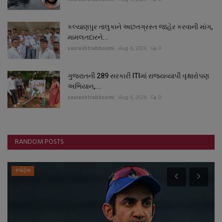
કલ્યાણપુર તાલુકાને અછતગ્રસ્ત જાહેર કરવાની માંગ,
મામલતદારને...
saurashtrabhoomi
Aug 6, 2026
0
ગુજરાતની 289 સરકારી ITIમાં રાજ્યવ્યાપી વૃક્ષારોપણ
અભિયાન,...
saurashtrabhoomi
Aug 6, 2026
0
RANDOM POSTS
બજારના સમાચાર