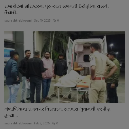
રાજકોટમાં સૌરાષ્ટ્રના પ્રખ્યાત સળગતી ઈંઢોણીના રાસની
તૈયારી...
saurashtrabhoomi
Sep 10, 2025
0
ખંભાળિયાના રામનગર વિસ્તારમાં સતવારા યુવાનની કરપીણ
હત્યા...
saurashtrabhoomi
Feb 2, 2026
0