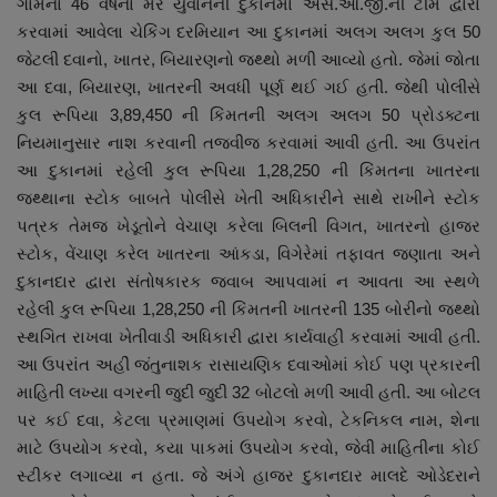
ગામના 46 વર્ષના મેર યુવાનની દુકાનમાં એસ.ઓ.જી.ની ટીમ દ્વારા
કરવામાં આવેલા ચેકિંગ દરમિયાન આ દુકાનમાં અલગ અલગ કુલ 50
જેટલી દવાનો, ખાતર, બિયારણનો જથ્થો મળી આવ્યો હતો. જેમાં જોતા
આ દવા, બિયારણ, ખાતરની અવધી પૂર્ણ થઈ ગઈ હતી. જેથી પોલીસે
કુલ રૂપિયા 3,89,450 ની કિંમતની અલગ અલગ 50 પ્રોડક્ટના
નિયમાનુસાર નાશ કરવાની તજવીજ કરવામાં આવી હતી. આ ઉપરાંત
આ દુકાનમાં રહેલી કુલ રૂપિયા 1,28,250 ની કિંમતના ખાતરના
જથ્થાના સ્ટોક બાબતે પોલીસે ખેતી અધિકારીને સાથે રાખીને સ્ટોક
પત્રક તેમજ ખેડૂતોને વેચાણ કરેલા બિલની વિગત, ખાતરનો હાજર
સ્ટોક, વેંચાણ કરેલ ખાતરના આંકડા, વિગેરેમાં તફાવત જણાતા અને
દુકાનદાર દ્વારા સંતોષકારક જવાબ આપવામાં ન આવતા આ સ્થળે
રહેલી કુલ રૂપિયા 1,28,250 ની કિંમતની ખાતરની 135 બોરીનો જથ્થો
સ્થગિત રાખવા ખેતીવાડી અધિકારી દ્વારા કાર્યવાહી કરવામાં આવી હતી.
આ ઉપરાંત અહીં જંતુનાશક રાસાયણિક દવાઓમાં કોઈ પણ પ્રકારની
માહિતી લખ્યા વગરની જુદી જુદી 32 બોટલો મળી આવી હતી. આ બોટલ
પર કઈ દવા, કેટલા પ્રમાણમાં ઉપયોગ કરવો, ટેકનિકલ નામ, શેના
માટે ઉપયોગ કરવો, કયા પાકમાં ઉપયોગ કરવો, જેવી માહિતીના કોઈ
સ્ટીકર લગાવ્યા ન હતા. જે અંગે હાજર દુકાનદાર માલદે ઓડેદરાને