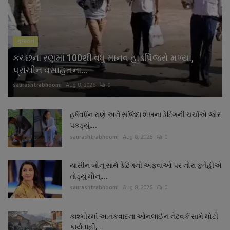
ગુજરાત
કચ્છના રણમાં 100થી વધુ માનવ હાડપિંજરો મળ્યા,
પ્રાચીન વસાહતના...
saurashtrabhoomi
Aug 8, 2026
0
હર્ષવર્ધન રાણે અને સંજિદા શેખના ડેટિંગની ચર્ચાએ જોર
પકડ્યું,...
saurashtrabhoomi
Aug 8, 2026
0
યાસીન બોનૂ સાથે ડેટિંગની અફવાઓ પર નોરા ફતેહીએ
તોડ્યું મૌન,...
saurashtrabhoomi
Aug 8, 2026
0
કાશ્મીરમાં આતંકવાદના ઓનલાઈન નેટવર્ક સામે મોટી
કાર્યવાહી,...