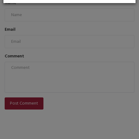
Name
Email
Comment
Post Comment