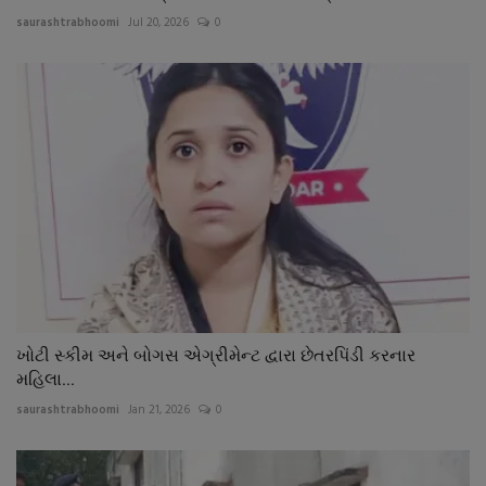
saurashtrabhoomi
Jul 20, 2026
0
ખોટી સ્કીમ અને બોગસ એગ્રીમેન્ટ દ્વારા છેતરપિંડી કરનાર
મહિલા...
saurashtrabhoomi
Jan 21, 2026
0