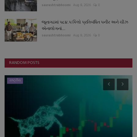
saurashtrabhoomi
Aug 8, 2026
0
જૂનાગઢમાં ૫૮૪.૫ કિલો પ્રતિબંધિત પનીર અને ચીઝ
એનાલોગનાં...
saurashtrabhoomi
Aug 8, 2026
0
RANDOM POSTS
રાષ્ટ્રીય