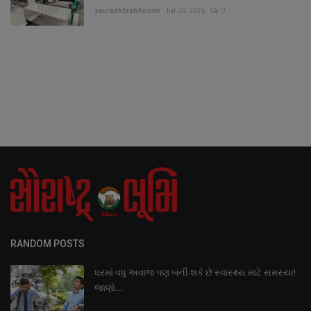
saurashtrabhoomi
Jul 29, 2026
0
RANDOM POSTS
ઘરમાં વધુ અવાજ પણ બની શકે છે સ્વાસ્થ્ય માટે સમસ્યા!
જાણો...