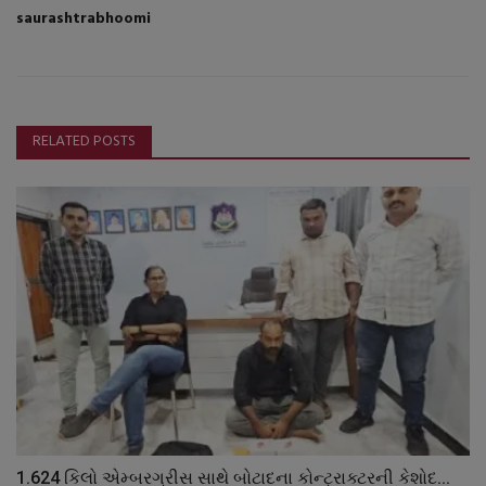
saurashtrabhoomi
RELATED POSTS
1.624 કિલો એમ્બરગ્રીસ સાથે બોટાદના કોન્ટ્રાક્ટરની કેશોદ...