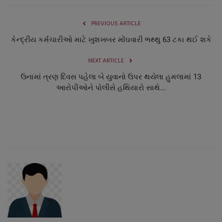
PREVIOUS ARTICLE
કેન્દ્રીય કર્મચારીઓ માટે ખુશખબર મોંઘવારી ભથ્થુ 63 ટકા થઈ શકે
NEXT ARTICLE
ઉનામાં ત્રણ દિવસ પહેલા બે યુવાનો ઉપર થયેલા હુમલામાં 13
આરોપીઓને પોલીસે હથિયારો સાથે...