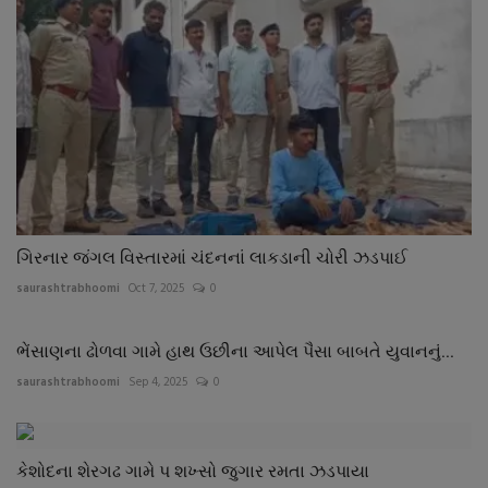
ગિરનાર જંગલ વિસ્તારમાં ચંદનનાં લાકડાની ચોરી ઝડપાઈ
saurashtrabhoomi
Oct 7, 2025
0
ભેંસાણના ઢોળવા ગામે હાથ ઉછીના આપેલ પૈસા બાબતે યુવાનનું...
saurashtrabhoomi
Sep 4, 2025
0
કેશોદના શેરગઢ ગામે પ શખ્સો જુગાર રમતા ઝડપાયા