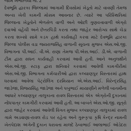
જામ ખંભાળિયા તા. 2
નાણાંકીય સમાચાર
દેવભૂમિ દ્વારકા જિલ્લામાં આગામી દિવસોમાં ખેડૂતો માટે વાવણી તેમજ
અન્ય ખેતી કામની મોસમ આવનાર છે. ત્યારે આ પરિસ્થિતિમાં
સ્થાનિક સમાચાર
જિલ્લાના ખેડૂતોને ભેળસેળ વાળી અને ઓછી ગુણવત્તાવાળી એગ્રો
દવાઓ વહેંચી અને છેતરપિંડી કરતા તથા જાહેર આરોગ્ય સાથે ચેડા
સ્પોર્ટ્સ
કરતા શખ્સો સામે કડક હાથે કાર્યવાહી કરવા માટે દેવભૂમિ દ્વારકા
જિલ્લા પોલીસ વડા જયરાજસિંહ વાળાની સૂચના મુજબ એસ.ઓ.જી.
રાશિફળ
વિભાગના પી.આઈ. વી.એ. રાણા તેમજ પી.એસ.આઈ. ડી.એ. વાળાની
ટીમ દ્વારા સધન કાર્યવાહી કરવામાં આવી હતી. આને અનુલક્ષીને
ગુનાખોરી
એસ.ઓ.જી. સ્ટાફ દ્વારા શનિવારે કરવામાં આવેલી કામગીરીમાં
એસ.ઓ.જી. વિભાગના કર્મચારીઓ દ્વારા કલ્યાણપુર વિસ્તારમાં હાથ
બોલિવૂડ
ધરવામાં આવેલા પેટ્રોલિંગ દરમિયાન એ.એસ.આઈ. વિરેન્દ્રસિંહ
જાડેજા, વિજયસિંહ જાડેજા અને પબુભાઈ માયાણીને મળેલી બાતમીના
આધારે કલ્યાણપુર તાલુકાના રાવલ વિસ્તારમાં એક એગ્રોની દુકાનમાં
સ્વાસ્થ્ય
નોંધપાત્ર કામગીરી કરવામાં આવી હતી. આ બાબતે એસ.ઓ.જી. સૂત્રો
દ્વારા જાહેર કરવામાં આવેલી વિગત મુજબ કલ્યાણપુર તાલુકામાં રાવલ
ગામે અડવાણા-રાવલ રોડ પર રહેતા અને ગુરૂકૃપા કૃષિ કેન્દ્ર નામની
ખેતપેદાશ અંગેની દુકાન ધરાવતા માલદે ઠેબાભાઈ આલાભાઈ ઓડેદરા