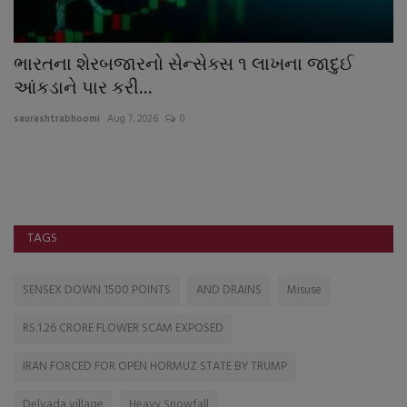
ભારતના શેરબજારનો સેન્સેક્સ ૧ લાખના જાદુઈ
વ
આંકડાને પાર કરી...
સ
saurashtrabhoomi
Aug 7, 2026
0
sa
ચો
TAGS
SENSEX DOWN 1500 POINTS
AND DRAINS
Misuse
RS.1.26 CRORE FLOWER SCAM EXPOSED
IRAN FORCED FOR OPEN HORMUZ STATE BY TRUMP
Delvada village
Heavy Snowfall