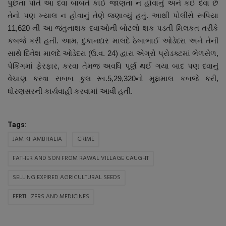
પુછતા પોતે આ દવા બાબતે કાંઈ જાણતા ન હોવાનું અને કઈ દવા છે
તેનો પણ ખ્યાલ ન હોવાનું તેણે જણાવ્યું હતું. આથી પોલીસે રૂપિયા
11,620 ની આ જંતુનાશક દવાઓની બોટલો શક પડતી મિલકત તરીકે
કબજે કરી હતી. આમ, દુકાનદાર માલદે ઠેબાભાઈ ઓડેદરા અને તેની
સાથે દિનેશ માલદે ઓડેદરા (ઉ.વ. 24) દ્વારા એગ્રો પ્રોડક્ટમાં ભેળસેળ,
પેકિંગમાં ફેરફાર, કરવા તેમજ અવધિ પૂર્ણ થઈ ગયા બાદ પણ દવાનું
વેચાણ કરવા સબબ કુલ રૂા.5,29,320નો મુદ્દામાલ કબજે કરી,
ધોરણસરની કાર્યવાહી કરવામાં આવી હતી.
Tags:
JAM KHAMBHALIA
CRIME
FATHER AND SON FROM RAWAL VILLAGE CAUGHT
SELLING EXPIRED AGRICULTURAL SEEDS
FERTILIZERS AND MEDICINES