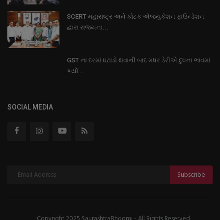
SCERT મહારાષ્ટ્ર અને કોટક એજ્યુકેશન ફાઉન્ડેશન
દ્વારા રાજ્યના...
GST ના દરમાં ઘટાડો થવાની બાદ મધર ડેરીએ દુધના ભાવમાં
કર્યો...
SOCIAL MEDIA
Subscribe
Copyright 2025 SaurashtraBhoomi - All Rights Reserved.