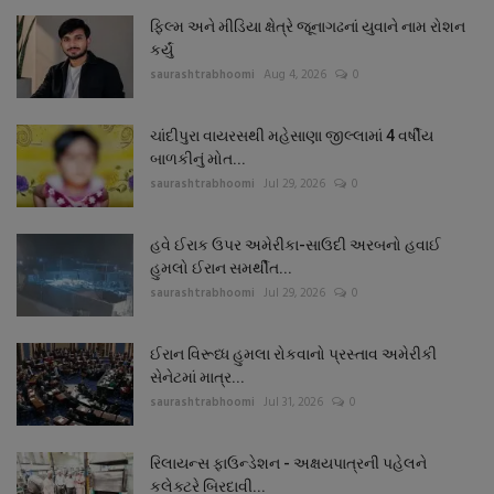
ફિલ્મ અને મીડિયા ક્ષેત્રે જૂનાગઢનાં યુવાને નામ રોશન
કર્યું
saurashtrabhoomi
Aug 4, 2026
0
ચાંદીપુરા વાયરસથી મહેસાણા જીલ્લામાં 4 વર્ષીય
બાળકીનું મોત...
saurashtrabhoomi
Jul 29, 2026
0
હવે ઈરાક ઉપર અમેરીકા-સાઉદી અરબનો હવાઈ
હુમલો ઈરાન સમર્થીત...
saurashtrabhoomi
Jul 29, 2026
0
ઈરાન વિરૂધ્ધ હુમલા રોકવાનો પ્રસ્તાવ અમેરીકી
સેનેટમાં માત્ર...
saurashtrabhoomi
Jul 31, 2026
0
રિલાયન્સ ફાઉન્ડેશન - અક્ષયપાત્રની પહેલને
કલેક્ટરે બિરદાવી...