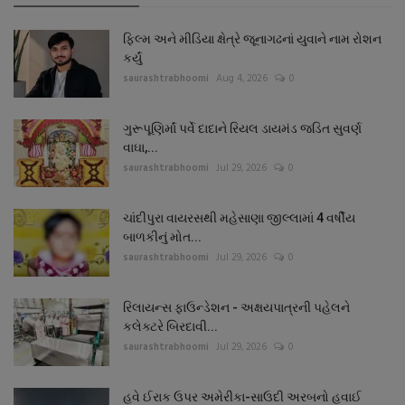
ફિલ્મ અને મીડિયા ક્ષેત્રે જૂનાગઢનાં યુવાને નામ રોશન
કર્યું
saurashtrabhoomi
Aug 4, 2026
0
ગુરૂપૂણિર્માં પર્વે દાદાને રિયલ ડાયમંડ જડિત સુવર્ણ
વાઘા,...
saurashtrabhoomi
Jul 29, 2026
0
ચાંદીપુરા વાયરસથી મહેસાણા જીલ્લામાં 4 વર્ષીય
બાળકીનું મોત...
saurashtrabhoomi
Jul 29, 2026
0
રિલાયન્સ ફાઉન્ડેશન - અક્ષયપાત્રની પહેલને
કલેક્ટરે બિરદાવી...
saurashtrabhoomi
Jul 29, 2026
0
હવે ઈરાક ઉપર અમેરીકા-સાઉદી અરબનો હવાઈ