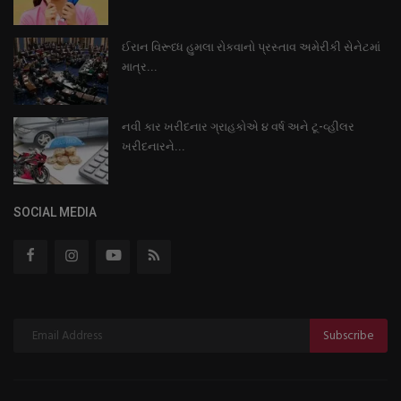
ઈરાન વિરૂધ્ધ હુમલા રોકવાનો પ્રસ્તાવ અમેરીકી સેનેટમાં
માત્ર...
નવી કાર ખરીદનાર ગ્રાહકોએ ૪ વર્ષ અને ટૂ-વ્હીલર
ખરીદનારને...
SOCIAL MEDIA
Subscribe