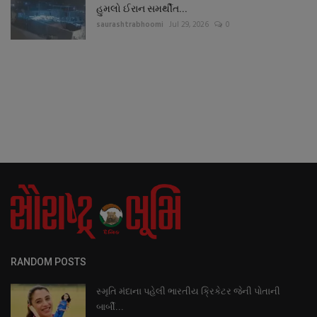
હુમલો ઈરાન સમર્થીત...
saurashtrabhoomi
Jul 29, 2026
0
RANDOM POSTS
સ્મૃતિ મંદાના પહેલી ભારતીય ક્રિકેટર જેની પોતાની
બાર્બી...