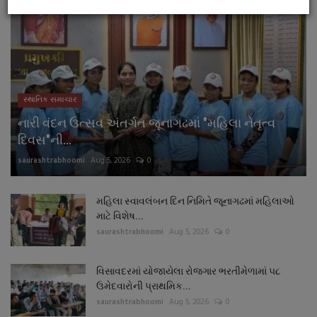
સ્થાનિક સમાચાર
નારી વંદન ઉત્સવ અંતર્ગત જૂનાગઢમાં "મહિલા નેતૃત્વ
દિવસ"ની...
saurashtrabhoomi
Aug 5, 2026
0
મહિલા સ્વાવલંબન દિન નિમિતે જૂનાગઢમાં મહિલાઓ
માટે વિશેષ...
saurashtrabhoomi
Aug 5, 2026
0
વિસાવદરમાં યોજાયેલા રોજગાર ભરતીમેળામાં ૫૮
ઉમેદવારોની પ્રાથમિક...
saurashtrabhoomi
Aug 5, 2026
0