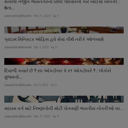
મનાલી નજીક ભાવનગરના સિંધી પરિવારની કાર ખાઈમાં ખાબકી :
6ના...
saurashtrabhoomi
May 11, 2026
0
પ્રાઇમ મિનિસ્ટર ઓફિસ હવે સેવા તીર્થ તરીકે ઓળખાશે
saurashtrabhoomi
Dec 3, 2025
0
દિવાળી કયારે છે ? ર૦ ઓકટોબર કે ર૧ ઓકટોબરે ? : લોકોને
મુંજવતો...
saurashtrabhoomi
Oct 9, 2025
0
મધ્યમ વર્ગ માટે નિષ્ણાંતોની મોટી ચેતવણી ભારતીય નોકરીઓ પર...
saurashtrabhoomi
Nov 17, 2025
0