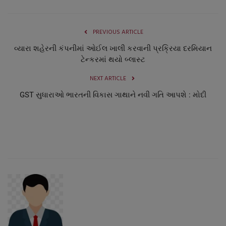
નાણાંકીય સમાચાર
PREVIOUS ARTICLE
સ્થાનિક સમાચાર
વ્યારા શહેરની કંપનીમાં ઓઈલ ખાલી કરવાની પ્રક્રિયા દરમિયાન
ટેન્કરમાં થયો બ્લાસ્ટ
સ્પોર્ટ્સ
NEXT ARTICLE
રાશિફળ
GST સુધારાઓ ભારતની વિકાસ ગાથાને નવી ગતિ આપશે : મોદી
ગુનાખોરી
બોલિવૂડ
સ્વાસ્થ્ય