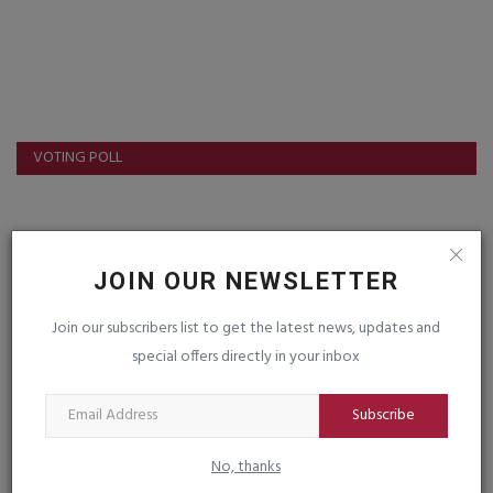
VOTING POLL
FOLLOW US
JOIN OUR NEWSLETTER
Facebook
Instagram
Join our subscribers list to get the latest news, updates and
special offers directly in your inbox
Youtube
Subscribe
LIVE TV
No, thanks