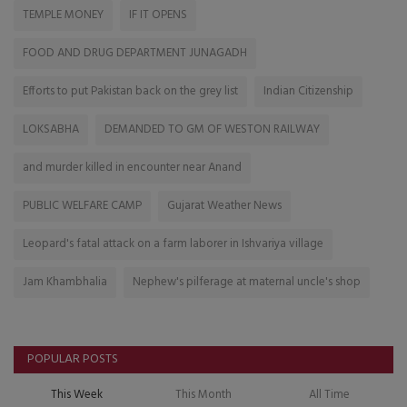
TEMPLE MONEY
IF IT OPENS
FOOD AND DRUG DEPARTMENT JUNAGADH
Efforts to put Pakistan back on the grey list
Indian Citizenship
LOKSABHA
DEMANDED TO GM OF WESTON RAILWAY
and murder killed in encounter near Anand
PUBLIC WELFARE CAMP
Gujarat Weather News
Leopard's fatal attack on a farm laborer in Ishvariya village
Jam Khambhalia
Nephew's pilferage at maternal uncle's shop
POPULAR POSTS
This Week
This Month
All Time