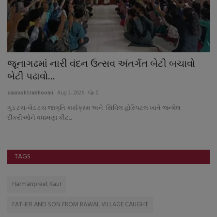
ી
જૂનાગઢમાં નારી વંદન ઉત્સવ અંતર્ગત બેટી બચાવો
સ
બેટી પઢાવો...
ધ
saurashtrabhoomi
Aug 3, 2026
0
sa
ગુડ ટચ-બેડ ટચ જાગૃતિ કાર્યક્રમ અને સિવિલ હોસ્પિટલ ખાતે જન્મેલ
તમ
દીકરીઓને વધામણા કીટ...
ખા
TAGS
Harmanpreet Kaur
FATHER AND SON FROM RAWAL VILLAGE CAUGHT