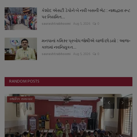
કેશોદ એસટી ડેપોને બે નવી બસની ભેટ : નાથદ્વારા રૂટ
પર નિયમિત...
saurashtrabhoomi
Aug 5, 2026
0
મનપાનાં કમિશ્નર પ્રબોધ જાેષીએ ચાર્જ છોડયો : આજ-
કાલમાં નવનિયુકત...
saurashtrabhoomi
Aug 5, 2026
0
RANDOM POSTS
સ્થાનિક સમાચાર