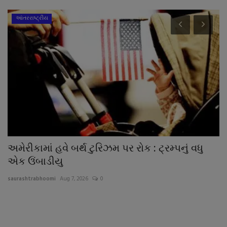
આંતરરાષ્ટ્રીય
અમેરીકામાં હવે બર્થ ટુરિઝમ પર રોક : ટ્રમ્પનું વધુ
કે
એક ઉંબાડીયુ
sa
saurashtrabhoomi
Aug 7, 2026
0
અન
ન
ે