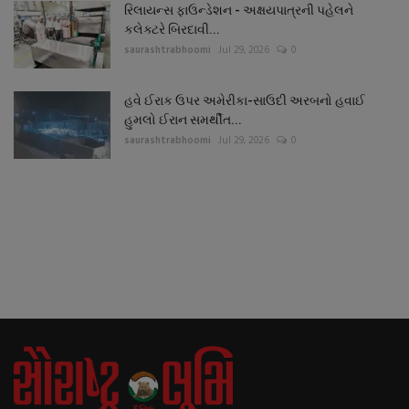
રિલાયન્સ ફાઉન્ડેશન - અક્ષયપાત્રની પહેલને
કલેક્ટરે બિરદાવી...
saurashtrabhoomi
Jul 29, 2026
0
હવે ઈરાક ઉપર અમેરીકા-સાઉદી અરબનો હવાઈ
હુમલો ઈરાન સમર્થીત...
saurashtrabhoomi
Jul 29, 2026
0