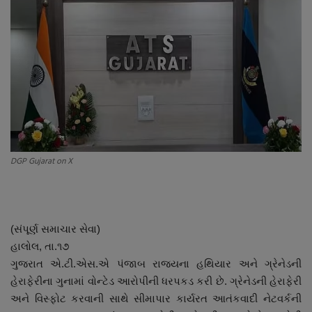
About Author
Contact
Dipotsav Special
આંતરરાષ્ટ્રીય
રાષ્ટ્રીય
DGP Gujarat on X
ગુજરાત
જુનાગઢ
(સંપૂર્ણ સમાચાર સેવા)
હાલોલ, તા.૧૭
Support US
ગુજરાત એ.ટી.એસ.એ પંજાબ રાજ્યના હથિયાર અને ગ્રેનેડની
હેરાફેરીના ગુનામાં વોન્ટેડ આરોપીની ધરપકડ કરી છે. ગ્રેનેડની હેરાફેરી
બજારના સમાચાર
અને વિસ્ફોટ કરવાની સાથે સીમાપાર કાર્યરત આતંકવાદી નેટવર્કની