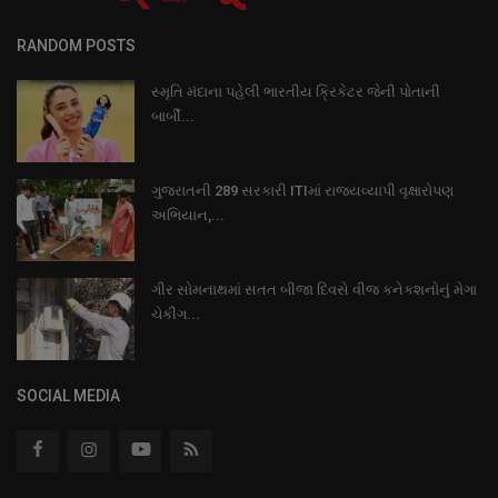
RANDOM POSTS
સ્મૃતિ મંદાના પહેલી ભારતીય ક્રિકેટર જેની પોતાની
બાર્બી...
ગુજરાતની 289 સરકારી ITIમાં રાજ્યવ્યાપી વૃક્ષારોપણ
અભિયાન,...
ગીર સોમનાથમાં સતત બીજા દિવસે વીજ કનેકશનોનું મેગા
ચેકીંગ...
SOCIAL MEDIA