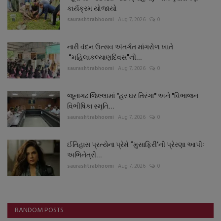
કાર્યક્રમ યોજાયો
saurashtrabhoomi
Aug 7, 2026
0
નારી વંદન ઉત્સવ અંતર્ગત માંગરોળ ખાતે
“મહિલાકલ્યાણદિવસ”ની...
saurashtrabhoomi
Aug 7, 2026
0
જૂનાગઢ જિલ્લામાં "હર ઘર તિરંગા" અને "વિભાજન
વિભીષિકા સ્મૃતિ...
saurashtrabhoomi
Aug 7, 2026
0
ઈતિહાસ પ્રત્યેના પ્રેમે “મુસાફિરી’ની પ્રેરણા આપીઃ
અભિનેત્રી...
saurashtrabhoomi
Aug 7, 2026
0
RANDOM POSTS