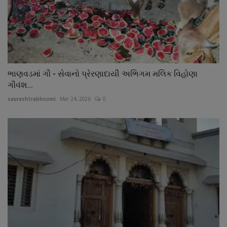
ભાણવડમાં ગૌ - સેવાનો પ્રેરણાદાયી અભિગમ મલિક વિહોણા
ગૌવંશ...
saurashtrabhoomi
Mar 24, 2026
0