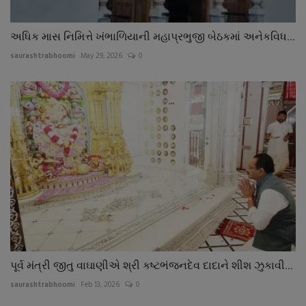
અધિક માસ નિમિત્તે ખંભાળિયાની મહાપ્રભુજી બેઠકમાં અનેકવિધ...
saurashtrabhoomi
May 29, 2026
0
પૂર્વ મંત્રી જીતુ વાઘાણીએ શ્રી કષ્ટભંજનદેવ દાદાને શીશ ઝુકાવી...
saurashtrabhoomi
Feb 13, 2026
0