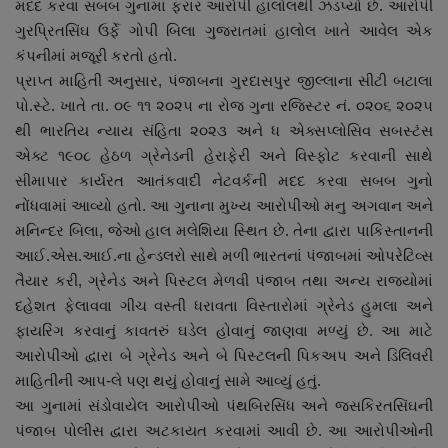
મદદ કરવા સબબ ગુનામાં ફરાર આરોપી હાલોલથી ઝડપ્યો છે. આરોપી
નાણાંકીય સમાચાર
ગુરપ્રિતસિંઘ ઉર્ફે ગોપી બિલા ગુજરાતમાં હાલોલ ખાતે આવેલ એક
કંપનીમાં મજૂરી કરતો હતો.
સ્થાનિક સમાચાર
પ્રાપ્ત માહિતી અનુસાર, પંજાબના ગુરદાસપુર જીલ્લાના સીટી બટાલા
પો.સ્ટે. ખાતે તા. ૦૯ ૧૧ ૨૦૨૫ ના રોજ ગુના રજિસ્ટર નં. ૦૨૦૬ ૨૦૨૫
સ્પોર્ટ્સ
થી ભારતિય ન્યાય સંહિતા ૨૦૨૩ અને ધ એક્સપ્લોસિવ સબસ્ટંસ
એક્ટ ૧૯૦૮ હેઠળ ગ્રેનેડની હેરાફેરી અને વિસ્ફોટ કરવાની સાથે
રાશિફળ
સીમાપાર કાર્યરત આતંકવાદી નેટવર્કની મદદ કરવા સબબ ગુનો
નોંધવામાં આવ્યો હતો. આ ગુનાના મુખ્ય આરોપીઓ મનુ અગવાન અને
ગુનાખોરી
મનિન્દર બિલા, જેઓ હાલ મલેશિયા સ્થિત છે. તેના દ્વારા પાકિસ્તાનની
આઈ.એસ.આઈ.ના હેન્ડલરો સાથે મળી ભારતનાં પંજાબમાં ઓપરેટિવ્સ
બોલિવૂડ
તૈયાર કરી, ગ્રેનેડ અને પિસ્ટલ મેળવી પંજાબ તથા અન્ય રાજ્યોમાં
દહેશત ફેલાવવા ગીચ વસ્તી ધરાવતા વિસ્તારોમાં ગ્રેનેડ હુમલા અને
સ્વાસ્થ્ય
ફાયરિંગ કરવાનું કાવતરું ઘડેલ હોવાનું જાણવા મળ્યું છે. આ માટે
આરોપીઓ દ્વારા બે ગ્રેનેડ અને બે પિસ્ટલની પિકઅપ અને ડિલિવરી
માહિતીની આપ-લે પણ થયું હોવાનું સામે આવ્યું હતું.
આ ગુનામાં સંડોવાયેલ આરોપીઓ પંથબિરસિંધ અને જસકિરતસિંઘની
પંજાબ પોલીસ દ્વારા અટકાયત કરવામાં આવી છે. આ આરોપીઓની