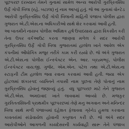
પૂછપરછ દરમ્યાન તેમને ગુનામાં સામેલ અન્ય આરોપી ગુરપ્રિતસિંઘ
ઉર્ફે ગોપી બિલા (રહે. બટાલા) નું નામ આપ્યું હતું. જે આ ગુનામાં વોન્ટેડ
આરોપી ગુરપ્રિતસિંઘ ઉર્ફે ગોપી બિલાની માહિતી પંજાબ પોલીસ દ્વારા
ગુજરાત એ.ટી.એસ.ના અધિકારીઓ સાથે શેર કરવામાં આવી હતી.
આ બાતમીને નાયબ પોલીસ અધિક્ષક હર્ષ ઉપાધ્યાય દ્વારા વિકસીત કરી
તેના ઉપર વર્કઆઉટ કરતા જાણવા મળેલ કે સદર આરોપી
ગુરપ્રિતસિંઘ ઉર્ફે ગોપી બિલા ગુજરાતમાં હાલોલ ખાતે આવેલ એક
કંપનીમાં ઔધોગિક મજુર તરીકે કામ કરી રહ્યો છે. જે અંગે ગુજરાત
એ.ટી.એસ.ના પોલીસ ઈન્સ્પેક્ટર એન. આર. બ્રહ્મભટ્ટ, પોલીસ
ઈન્સ્પેક્ટર વાય.જી. ગુર્જર, એમ.એન. પટેલ તથા એ.ટી.એસ.ના
સ્ટાફની ટીમ હાલોલ જવા રવાના કરવામાં આવી હતી. જ્યા એક
હોટલમાં શંકાસ્પદ વ્યક્તિને તપાસી નામ પુછતા તેણે પોતાનું નામ
ગુરપ્રિતસિંધ હોવાનું જણાવ્યું હતું. વધુ પૂછપરછ માટે તેને ગુજરાત
એ.ટી.એસ. અમદાવાદ ખાતે લાવવામાં આવ્યો છે. મજકુર
ગુરતિતતસિંધની પ્રાથમીક પૂછપરછમાં તેણે મનુ અગવાન અને મનિન્દર
બિલા સાથે મળી પંજાબમાં દહેશત ફેલાવવા ગ્રેનેડ હુમલા કરવાના
કાવતરાંમાં સંડોવાયેલ હોવાની કબુલાત કરી છે. જે અંગે સદર
આરોપીઓને આગળની કાયદેસરની કાર્યવાહી સારૂ તેને પંજાબ