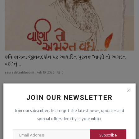
કવિ કાગનાં જીવનદર્શન પર આધારિત પુસ્તક "વાણી તો અમરત
વદાં"નું...
saurashtrabhoomi
Feb 19, 2026
0
JOIN OUR NEWSLETTER
Join our subscribers list to get the latest news, updates and
special offers directly in your inbox
Subscribe