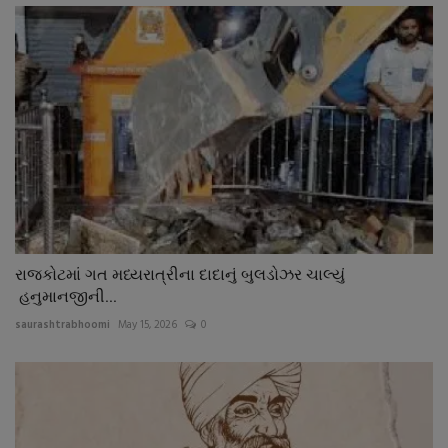
રાજકોટમાં ગત મધ્યરાત્રીના દાદાનું બુલડોઝર ચાલ્યું
હનુમાનજીની...
saurashtrabhoomi
May 15, 2026
0