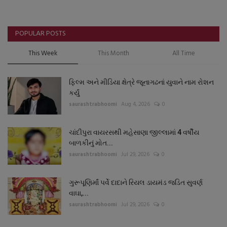
POPULAR POSTS
This Week
This Month
All Time
ફિલ્મ અને મીડિયા ક્ષેત્રે જૂનાગઢનાં યુવાને નામ રોશન
કર્યું
saurashtrabhoomi
Aug 4, 2026
0
ચાંદીપુરા વાયરસથી મહેસાણા જીલ્લામાં 4 વર્ષીય
બાળકીનું મોત...
saurashtrabhoomi
Jul 29, 2026
0
ગુરૂપૂણિર્માં પર્વે દાદાને રિયલ ડાયમંડ જડિત સુવર્ણ
વાઘા,...
saurashtrabhoomi
Jul 29, 2026
0