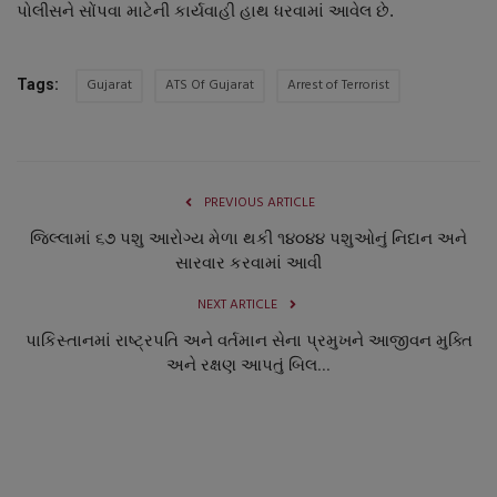
પોલીસને સોંપવા માટેની કાર્યવાહી હાથ ધરવામાં આવેલ છે.
Gujarat
ATS Of Gujarat
Arrest of Terrorist
Tags:
PREVIOUS ARTICLE
જિલ્લામાં ૬૭ પશુ આરોગ્ય મેળા થકી ૧૪૦૪૪ પશુઓનું નિદાન અને
સારવાર કરવામાં આવી
NEXT ARTICLE
પાકિસ્તાનમાં રાષ્ટ્રપતિ અને વર્તમાન સેના પ્રમુખને આજીવન મુક્તિ
અને રક્ષણ આપતું બિલ...