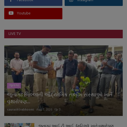
Facebook
Instagram
Youtube
LIVE TV
જુનાગઢ
જૂનાગઢ જિલ્લાની ઔદ્યોગિક તાલીમ સંસ્થાઓ ખાતે
વૃક્ષારોપણ...
saurashtrabhoomi
Aug 7, 2026
0
જૂનાગઢ આઈ.ટી.આઈ. (મહિલા) ખાતે વૃક્ષારોપણ