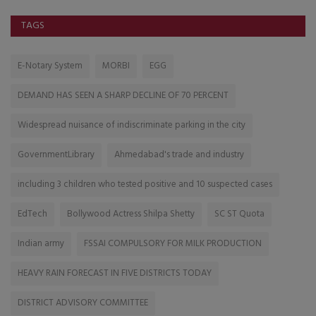
TAGS
E-Notary System
MORBI
EGG
DEMAND HAS SEEN A SHARP DECLINE OF 70 PERCENT
Widespread nuisance of indiscriminate parking in the city
GovernmentLibrary
Ahmedabad's trade and industry
including 3 children who tested positive and 10 suspected cases
EdTech
Bollywood Actress Shilpa Shetty
SC ST Quota
Indian army
FSSAI COMPULSORY FOR MILK PRODUCTION
HEAVY RAIN FORECAST IN FIVE DISTRICTS TODAY
DISTRICT ADVISORY COMMITTEE