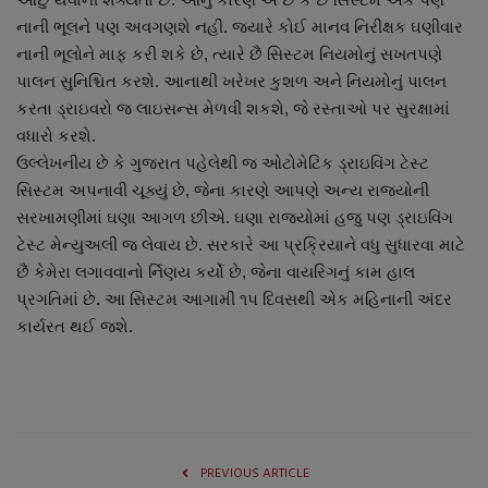
નાની ભૂલને પણ અવગણશે નહીં. જ્યારે કોઈ માનવ નિરીક્ષક ઘણીવાર
નાની ભૂલોને માફ કરી શકે છે, ત્યારે છૈં સિસ્ટમ નિયમોનું સખતપણે
પાલન સુનિશ્ચિત કરશે. આનાથી ખરેખર કુશળ અને નિયમોનું પાલન
કરતા ડ્રાઇવરો જ લાઇસન્સ મેળવી શકશે, જે રસ્તાઓ પર સુરક્ષામાં
વધારો કરશે.
ઉલ્લેખનીય છે કે ગુજરાત પહેલેથી જ ઓટોમેટિક ડ્રાઇવિંગ ટેસ્ટ
સિસ્ટમ અપનાવી ચૂક્યું છે, જેના કારણે આપણે અન્ય રાજ્યોની
સરખામણીમાં ઘણા આગળ છીએ. ઘણા રાજ્યોમાં હજુ પણ ડ્રાઇવિંગ
ટેસ્ટ મેન્યુઅલી જ લેવાય છે. સરકારે આ પ્રક્રિયાને વધુ સુધારવા માટે
છૈં કેમેરા લગાવવાનો ર્નિણય કર્યો છે, જેના વાયરિંગનું કામ હાલ
પ્રગતિમાં છે. આ સિસ્ટમ આગામી ૧૫ દિવસથી એક મહિનાની અંદર
કાર્યરત થઈ જશે.
PREVIOUS ARTICLE