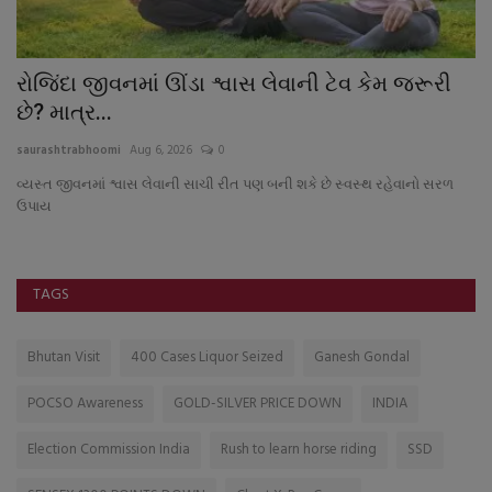
કેશોદના અજાબ જિલ્લા પંચાયત સીટના ૨૩ બુથોનો
ઘ
જિલ્લા ભાજપ...
ક
saurashtrabhoomi
Aug 3, 2026
0
sa
દક
કપ
TAGS
Bhutan Visit
400 Cases Liquor Seized
Ganesh Gondal
POCSO Awareness
GOLD-SILVER PRICE DOWN
INDIA
Election Commission India
Rush to learn horse riding
SSD