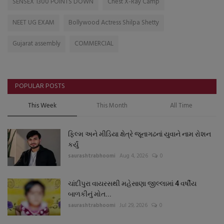
SENSEX 1300 POINTS DOWN
Chest X-Ray Camp
NEET UG EXAM
Bollywood Actress Shilpa Shetty
Gujarat assembly
COMMERCIAL
POPULAR POSTS
This Week
This Month
All Time
ફિલ્મ અને મીડિયા ક્ષેત્રે જૂનાગઢનાં યુવાને નામ રોશન
કર્યું
saurashtrabhoomi
Aug 4, 2026
0
ચાંદીપુરા વાયરસથી મહેસાણા જીલ્લામાં 4 વર્ષીય
બાળકીનું મોત...
saurashtrabhoomi
Jul 29, 2026
0