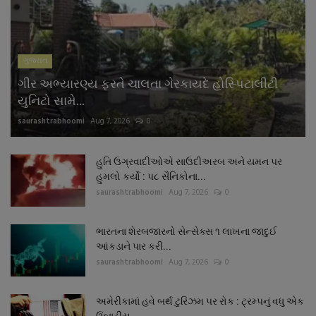
ગુજરાત
ગીર અભ્યારણ્ય ફરતે ચાલતા ગેરકાયદે હોસ્પિટાલીટી
યુનિટો સામે...
saurashtrabhoomi
Aug 7, 2026
0
હુતિ ઉગ્રવાદીઓએ સાઉદીઅરબ અને યમન પર
હુમલો કર્યો : પ૮ સૈનિકોના...
saurashtrabhoomi
Aug 7, 2026
0
ભારતના શેરબજારનો સેન્સેક્સ ૧ લાખના જાદુઈ
આંકડાને પાર કરી...
saurashtrabhoomi
Aug 7, 2026
0
અમેરીકામાં હવે બર્થ ટુરિઝમ પર રોક : ટ્રમ્પનું વધુ એક
ઉંબાડીયુ