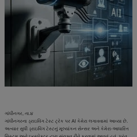
About Author
Contact
Dipotsav Special
આંતરરાષ્ટ્રીય
રાષ્ટ્રીય
ગુજરાત
જુનાગઢ
Support US
ગાંધીનગર, તા.૪
ગાંધીનગરના ડ્રાઇવિંગ ટેસ્ટ ટ્રેક પર AI કેમેરા લગાવવામાં આવ્યા છે.
બજારના સમાચાર
અત્યાર સુધી ડ્રાઇવિંગ ટેસ્ટનું મૂલ્યાંકન સેન્સર અને કેમેરા-આધારિત
સિસ્ટમ અને ઇન્સ્પેક્ટર દ્વારા સંયુક્ત રીતે કરવામાં આવતું હતું. પરંતુ