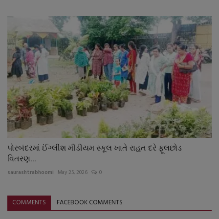
પોરબંદરમાં ઈંગ્લીશ મીડીયમ સ્કૂલ ખાતે રાહત દરે ફૂલછોડ
વિતરણ...
saurashtrabhoomi
May 25, 2026
0
COMMENTS
FACEBOOK COMMENTS