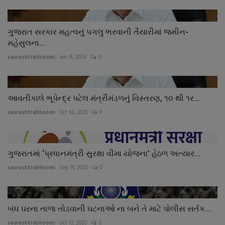
ગુજરાત સરકાર મહત્વનું પગલુ ભરવાની તૈયારીમાં જમીન-
મહેસુલના...
saurashtrabhoomi
Jan 8, 2026
0
આવતીકાલે ભૂપેન્દ્ર પટેલ મંત્રીમંડળનું વિસ્તરણ, ૧૦ થી ૧ર...
saurashtrabhoomi
Oct 16, 2025
0
ગુજરાતમાં ‘પ્રધાનમંત્રી સુરક્ષા વીમા યોજના’ હેઠળ અત્યાર...
saurashtrabhoomi
Sep 15, 2025
0
બંધ ઘરના તાળા તોડવાની ઘટનાઓ ના બને તે માટે પોલીસ સર્તક...
saurashtrabhoomi
Oct 13, 2025
0