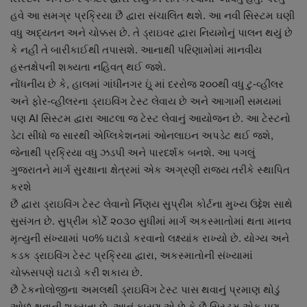
નાણાંકીય સમાચાર
હવે આ સમગ્ર પ્રક્રિયા છૈં દ્વારા સંચાલિત થશે. આ નવી સિસ્ટમ ઘણી
વધુ અદ્યતન અને ચોક્કસ છે. તે ડ્રાઇવર દ્વારા નિયમોનું પાલન થયું છે
સ્થાનિક સમાચાર
કે નહીં તે બારીકાઈથી તપાસશે. આનાથી પરિણામોમાં માનવીય
હસ્તક્ષેપની શક્યતા નહિવત્ થઈ જશે.
નોંધનીય છે કે, હાલમાં ગાંધીનગર ઇ્ર્ં માં દરરોજ ૨૦૦થી વધુ ટુ-વ્હીલર
સ્પોર્ટ્સ
અને ફોર-વ્હીલરના ડ્રાઇવિંગ ટેસ્ટ લેવાય છે અને આગામી સમયમાં
પણ AI સિસ્ટમ દ્વારા આટલા જ ટેસ્ટ લેવાનું આયોજન છે. આ ટેસ્ટનો
રાશિફળ
ડેટા સીધો જ સારથી એપ્લિકેશનમાં ઓનલાઇન અપડેટ થઈ જશે,
જેનાથી પ્રક્રિયા વધુ ઝડપી અને પારદર્શક બનશે. આ પગલું
ગુનાખોરી
ગુજરાતને માર્ગ સુરક્ષાના ક્ષેત્રમાં એક અગ્રણી રાજ્ય તરીકે સ્થાપિત
કરશે
બોલિવૂડ
છૈં દ્વારા ડ્રાઇવિંગ ટેસ્ટ લેવાનો ર્નિણય સુપ્રીમ કોર્ટના મુખ્ય ઉદ્દેશ સાથે
સુસંગત છે. સુપ્રીમ કોર્ટે ૨૦૩૦ સુધીમાં માર્ગ અકસ્માતોમાં થતા માનવ
સ્વાસ્થ્ય
મૃત્યુની સંખ્યામાં ૫૦% ઘટાડો કરવાનો લક્ષ્યાંક રાખ્યો છે. યોગ્ય અને
કડક ડ્રાઇવિંગ ટેસ્ટ પ્રક્રિયા દ્વારા, અકસ્માતોની સંખ્યામાં
ચોક્કસપણે ઘટાડો કરી શકાય છે.
છૈં ટેકનોલોજીના અમલથી ડ્રાઇવિંગ ટેસ્ટ પાસ થવાનું પ્રમાણ થોડું
ઓછું થવાની શક્યતા છે. આનું કારણ એ છે કે છૈં સિસ્ટમ એક પણ