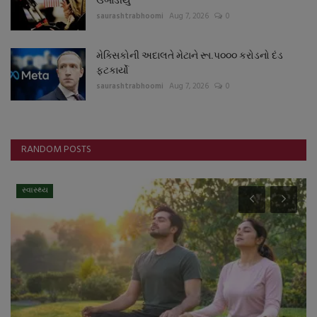
saurashtrabhoomi
Aug 7, 2026
0
મેક્સિકોની અદાલતે મેટાને રૂા.પ૦૦૦ કરોડનો દંડ
ફટકાર્યો
saurashtrabhoomi
Aug 7, 2026
0
RANDOM POSTS
સ્થાનિક સમાચાર