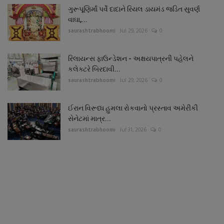
ગુરૂપૂણિર્માં પર્વે દાદાને રિયલ ડાયમંડ જડિત સુવર્ણ
વાઘા,...
saurashtrabhoomi
Jul 29, 2026
0
રિલાયન્સ ફાઉન્ડેશન - અક્ષયપાત્રની પહેલને
કલેક્ટરે બિરદાવી...
saurashtrabhoomi
Jul 29, 2026
0
ઈરાન વિરૂધ્ધ હુમલા રોકવાનો પ્રસ્તાવ અમેરીકી
સેનેટમાં માત્ર...
saurashtrabhoomi
Jul 31, 2026
0