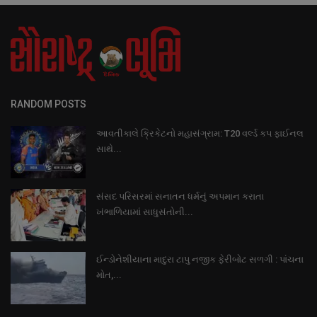
RANDOM POSTS
આવતીકાલે ક્રિકેટનો મહાસંગ્રામ: T20 વર્લ્ડ કપ ફાઈનલ
સાથે...
સંસદ પરિસરમાં સનાતન ધર્મનું અપમાન કરાતા
ખંભાળિયામાં સાધુસંતોની...
ઈન્ડોનેશીયાના માદુરા ટાપુ નજીક ફેરીબોટ સળગી : પાંચના
મોત,...