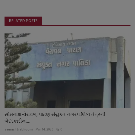
RELATED POSTS
સોમનાથ-વેરાવળ, પાટણ સંયુકત નગરપાલિકા તંત્રની
બેદરકારીના...
saurashtrabhoomi
Mar 14, 2026
0