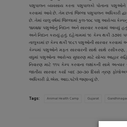
પશુપાલન વ્યવસાય કરતા પશુપાલકો પોતાના પશુઓને થ
કરવામાં આવે છે. તેમ છતાં જિલ્લા પશુપાલન અધિકારી દ્વ
છે. તેમાં ચાલુ વર્ષમાં જિલ્લામાં કુલ-૧૦૮ પશુ આરોગ્ય કેમ
૧૪૦૪૪ પશુઓનું નિદાન અને સારવાર કરવામાં આવ્યું હતુ
અને નિદાન કરાયું હતું. દહેગામમાં ૧૯ કેમ્પ થકી ૩૭૨૯
તાલુકામાં છ કેમ્પ થકી ૧૯૮૧ પશુઓની સારવાર કરવામાં 
કેમ્પમાં પશુઓને મફત સારવારની સાથે સાથે રસીકરણ, ક
વધુમાં પશુઓના આરોગ્ય સુધારણ માટે યોગ્ય આહાર સહિ
નિવારણ માટે ૧૧૫ કેમ્પ કરવાના લક્ષાંકની સામે અત્યાર 
સ્વાસ્થ્ય
જાતીય સારવાર કર્યા બાદ ૩૦-૩૦ દિવસે ત્રણ ફોલોઅપ
અધિકારી ડો.એસ. આઇ.પટેલે જણાવ્યું છે.
Animal Health Camp
Gujarat
Gandhinaga
Tags: