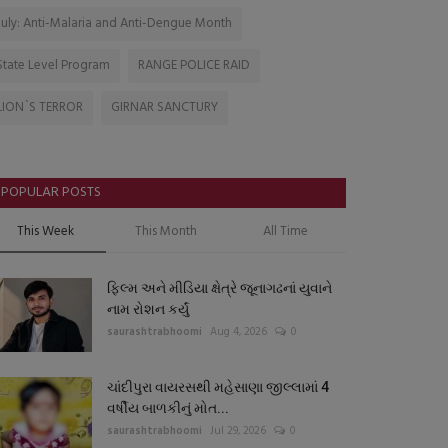
July: Anti-Malaria and Anti-Dengue Month
State Level Program
RANGE POLICE RAID
LION`S TERROR
GIRNAR SANCTURY
POPULAR POSTS
This Week
This Month
All Time
ફિલ્મ અને મીડિયા ક્ષેત્રે જૂનાગઢનાં યુવાને
નામ રોશન કર્યું
saurashtrabhoomi
Aug 4, 2026
0
ચાંદીપુરા વાયરસથી મહેસાણા જીલ્લામાં 4
વર્ષીય બાળકીનું મોત...
saurashtrabhoomi
Jul 29, 2026
0