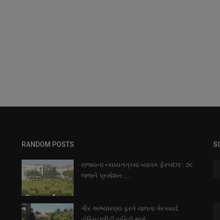
RANDOM POSTS
S
રાજયના ન્યાયતંત્રમાં વ્યાપક ફેરબદલ : ૭૯
જજને પ્રમોશન :...
ગીર અભ્યારણ્ય ફરતે ચાલતા ગેરકાયદે
હોસ્પિટાલીટી યુનિટો સામે...