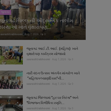
જુનાગઢ
જૂનાગઢ જિલ્લાની ઔદ્યોગિક તાલીમ
સંસ્થાઓ ખાતે વૃક્ષારોપણ...
saurashtrabhoomi
Aug 7, 2026
0
જૂનાગઢ આઈ.ટી.આઈ. (મહિલા) ખાતે
વૃક્ષારોપણ કાર્યક્રમ યોજાયો
saurashtrabhoomi
Aug 7, 2026
0
નારી વંદન ઉત્સવ અંતર્ગત માંગરોળ ખાતે
“મહિલાકલ્યાણદિવસ”ની...
saurashtrabhoomi
Aug 7, 2026
0
જૂનાગઢ જિલ્લામાં "હર ઘર તિરંગા" અને
"વિભાજન વિભીષિકા સ્મૃતિ...
saurashtrabhoomi
Aug 7, 2026
0