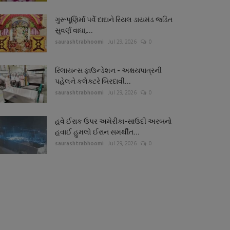
ગુરૂપૂણિર્માં પર્વે દાદાને રિયલ ડાયમંડ જડિત
સુવર્ણ વાઘા,...
saurashtrabhoomi
Jul 29, 2026
0
રિલાયન્સ ફાઉન્ડેશન - અક્ષયપાત્રની
પહેલને કલેક્ટરે બિરદાવી...
saurashtrabhoomi
Jul 29, 2026
0
હવે ઈરાક ઉપર અમેરીકા-સાઉદી અરબનો
હવાઈ હુમલો ઈરાન સમર્થીત...
saurashtrabhoomi
Jul 29, 2026
0