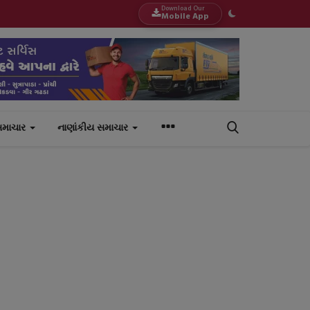
Download Our
Mobile App
સમાચાર
નાણાંકીય સમાચાર