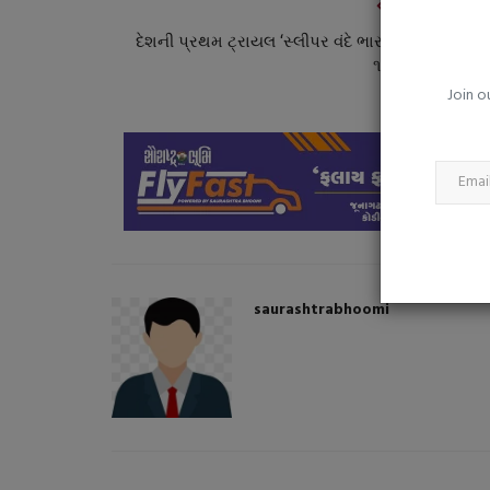
PREVIOUS ARTI
તગ્રસ્ત જાહેર
વારંવાર થાક લાગે છે? માત્ર કામનો ભ
ે...
આ કારણો પણ હોઈ...
દેશની પ્રથમ ટ્રાયલ ‘સ્લીપર વંદે ભારત ટ્રેન’ ગુજરાત
૧૩૦ની સ્પીડથી દો
saurashtrabhoomi
Aug 5, 2026
0
Join o
મુશ્કેલીમાં; પાક નુકસાનીનું
સતત થાકને સામાન્ય ન સમજો, તે શરીરનો મહત્વપૂર્ણ 
શકે છે
saurashtrabhoomi