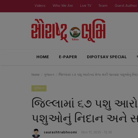
Videos
Who We Are
Live TV
Team
Guest Author
HOME
E-PAPER
DIPOTSAV SPECIAL
Home
ગુજરાત
જિલ્લામાં ૬૭ પશુ આરોગ્ય મેળા થકી ૧૪૦૪૪ પશુઓનું નિ
ગુજરાત
જિલ્લામાં ૬૭ પશુ આર
પશુઓનું નિદાન અને સ
saurashtrabhoomi
Nov 17, 2025 - 12:36