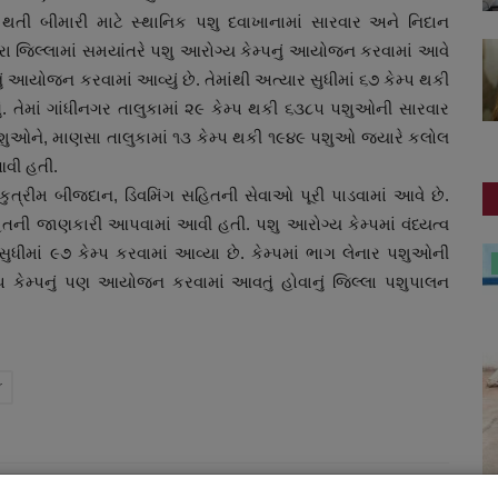
તી બીમારી માટે સ્થાનિક પશુ દવાખાનામાં સારવાર અને નિદાન
ારા જિલ્લામાં સમયાંતરે પશુ આરોગ્ય કેમ્પનું આયોજન કરવામાં આવે
્પનું આયોજન કરવામાં આવ્યું છે. તેમાંથી અત્યાર સુધીમાં ૬૭ કેમ્પ થકી
ં. તેમાં ગાંધીનગર તાલુકામાં ૨૯ કેમ્પ થકી ૬૩૮૫ પશુઓની સારવાર
 પશુઓને, માણસા તાલુકામાં ૧૩ કેમ્પ થકી ૧૯૪૯ પશુઓ જ્યારે કલોલ
આવી હતી.
ુત્રીમ બીજદાન, ડિવમિંગ સહિતની સેવાઓ પૂરી પાડવામાં આવે છે.
તની જાણકારી આપવામાં આવી હતી. પશુ આરોગ્ય કેમ્પમાં વંધ્યત્વ
સુધીમાં ૯૭ કેમ્પ કરવામાં આવ્યા છે. કેમ્પમાં ભાગ લેનાર પશુઓની
ગુનાખોરી
 કેમ્પનું પણ આયોજન કરવામાં આવતું હોવાનું જિલ્લા પશુપાલન
r