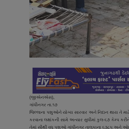
(જીએનએસ),
ગાંધીનગર તા.૧૭
જિલ્લાના પશુઓને યોગ્ય સારવાર અને નિદાન થાય તે માટે ક
કરવાના લક્ષાંકની સામે અત્યાર સુધીમાં કુલ-૬૭ કેમ્પ 
તેમાં સૌથી વધુ પશુઓ ગાંધીનગર તાલુકાના ૬૩૮૫ અને 