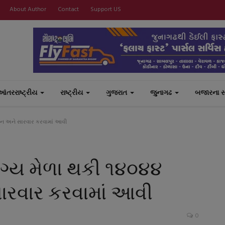
About Author
Contact
Support US
આંતરરાષ્ટ્રીય
રાષ્ટ્રીય
ગુજરાત
જુનાગઢ
બજારના 
દાન અને સારવાર કરવામાં આવી
ોગ્ય મેળા થકી ૧૪૦૪૪
ારવાર કરવામાં આવી
0