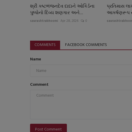
શ્રી કષ્ટભંજનદેવ દાદાને ઓકિર્ડના
પ્રતિમાસ લા
પુષ્પોનો દિવ્ય શણગાર અને...
આકર્ષણરૂપ સ
saurashtrabhoomi
Apr 28, 2026
0
saurashtrabhoo
COMMENTS
FACEBOOK COMMENTS
Name
Comment
Post Comment