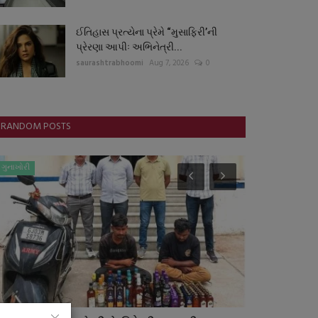
ઈતિહાસ પ્રત્યેના પ્રેમે “મુસાફિરી’ની
પ્રેરણા આપીઃ અભિનેત્રી...
saurashtrabhoomi
Aug 7, 2026
0
RANDOM POSTS
બોલિવૂડ
જુનાગઢ