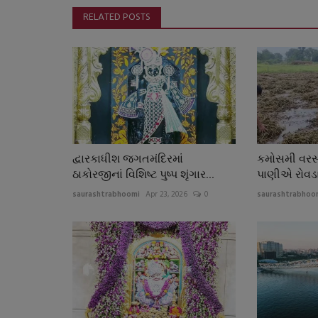
RELATED POSTS
દ્વારકાધીશ જગતમંદિરમાં
કમોસમી વરસાદ
ઠાકોરજીનાં વિશિષ્ટ પુષ્પ શૃંગાર...
પાણીએ રોવડાવ
saurashtrabhoomi
Apr 23, 2026
0
saurashtrabhoo