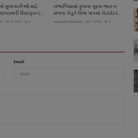
ખો મુલાકાતીઓ માટે
ખંભાળિયામાં ફુલના પૂરતા ભાવ ન
ાબરમતી રિવરફ્રન્ટ...
મળતા ખેડૂતે ઉભા પાકમાં રોટાવેટર...
mi
Oct 8, 2025
0
saurashtrabhoomi
Apr 7, 2026
0
Email