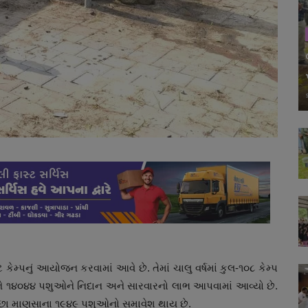
ેમ્પનું આયોજન કરવામાં આવે છે. તેમાં ચાલુ વર્ષમાં કુલ-૧૦૮ કેમ્પ
કરીને ૧૪૦૪૪ પશુઓને નિદાન અને સારવારનો લાભ આપવામાં આવ્યો છે.
ઓછા માણસાના ૧૯૪૯ પશુઓનો સમાવેશ થાય છે.