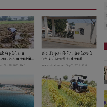
ે ખેડુતોને રાતા
છોટાઉદેપુરમાં સિવિલ હોસ્પીટલની
્યા : મોઢામાં આવેલો...
ગંભીર બેદરકારી સામે આવી.
mi
Oct 28, 2025
0
saurashtrabhoomi
Sep 17, 2025
0