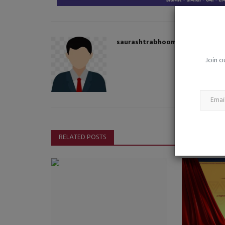
વારંવાર થાક લાગે છે? માત્ર કામનો ભ
આ કારણો પણ હોઈ...
saurashtrabhoomi
Aug 5, 2026
0
saurashtrabhoomi
સતત થાકને સામાન્ય ન સમજો, તે શરીરનો મહત્વપૂર્ણ 
Join o
શકે છે
RELATED POSTS