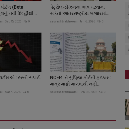
 પોર્ટલ (Beta
પેટ્રોલ-ડીઝલના ભાવ ઘટવાના
લનું નવી દિલ્હીથી...
સંકેતો આંતરરાષ્ટ્રીય બજારમાં...
mi
Sep 15, 2025
0
saurashtrabhoomi
Jan 6, 2026
0
ાઈમ લો : ૯રની સપાટી
NCERTને સુપ્રિમ કોર્ટની ફટકાર :
માત્ર માફી માંગવાથી નહીં...
mi
Mar 5, 2026
0
saurashtrabhoomi
Feb 26, 2026
0