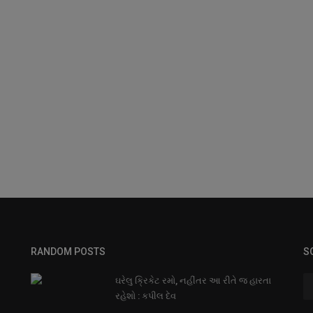
RANDOM POSTS
S
ઘરેલુ ક્રિકેટ રમો, નહીંતર આ રીતે જ હારતા
રહેશો : કપીલ દેવ