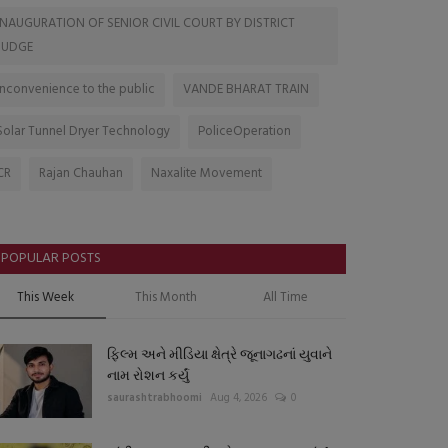
INAUGURATION OF SENIOR CIVIL COURT BY DISTRICT
JUDGE
Inconvenience to the public
VANDE BHARAT TRAIN
Solar Tunnel Dryer Technology
PoliceOperation
CR
Rajan Chauhan
Naxalite Movement
POPULAR POSTS
This Week
This Month
All Time
ફિલ્મ અને મીડિયા ક્ષેત્રે જૂનાગઢનાં યુવાને
નામ રોશન કર્યું
saurashtrabhoomi
Aug 4, 2026
0