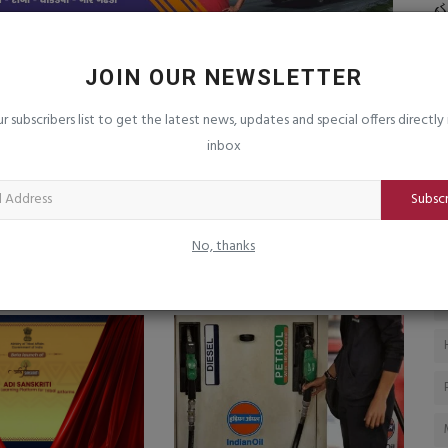
ાર નહીં,
દ્વારકામાં ધ્રાબડિયા વાતાવરણમાં મેઘમહેરની
હ
ઈતેજારી વચ્ચે...
હ
saurashtrabhoomi
Aug 1, 2026
0
sa
JOIN OUR NEWSLETTER
સંકેત પણ હોઈ
વ્
ur subscribers list to get the latest news, updates and special offers directly 
સ્વ
inbox
Subsc
No, thanks