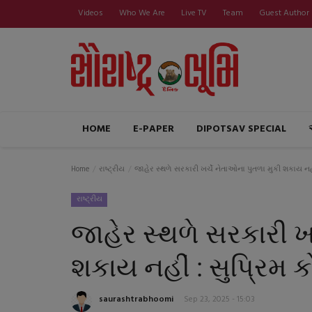
Videos
Who We Are
Live TV
Team
Guest Author
HOME
E-PAPER
DIPOTSAV SPECIAL
Home
રાષ્ટ્રીય
જાહેર સ્થળે સરકારી ખર્ચે નેતાઓના પુતળા મુકી શકાય નહીં 
રાષ્ટ્રીય
જાહેર સ્થળે સરકારી ખ
શકાય નહીં : સુપ્રિમ કો
saurashtrabhoomi
Sep 23, 2025 - 15:03