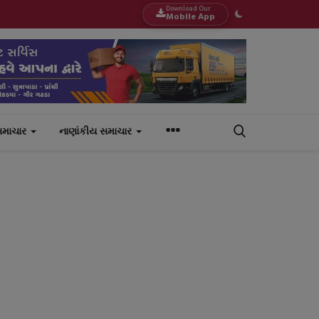
Download Our
Mobile App
સમાચાર
નાણાંકીય સમાચાર