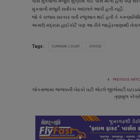
પાસે મુકવાની મંજુરી સુપ્રીમ કોર્ટ પાસે માંગી હતી પણ સરકાર
મુકવાની મંજુરી સર્વોચ્ચ અદાલતે આપી હતી નહીં.
જો કે રાજય સરકાર વતી રજુઆત થઈ હતી કે કરૂણાનિધિની
અગાઉ મદ્રાસ હાઈકોર્ટે પણ આ રીતે જાહેરનાણાથી નેતા
SUPREME COURT
STATUE
Tags:
સ્વાસ્થ્ય
PREVIOUS ARTI
લોકસભામાં ભાજપની બેઠકો ઘટી એટલે જીએસટી ઘટાડયો
તૃણમુલ કોંગ્