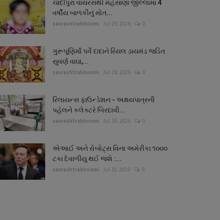
ચાંદીપુરા વાયરસથી મહેસાણા જીલ્લામાં 4
વર્ષીય બાળકીનું મોત...
saurashtrabhoomi
Jul 29, 2026
0
ગુરૂપૂણિર્માં પર્વે દાદાને રિયલ ડાયમંડ જડિત
સુવર્ણ વાઘા,...
saurashtrabhoomi
Jul 29, 2026
0
રિલાયન્સ ફાઉન્ડેશન - અક્ષયપાત્રની
પહેલને કલેક્ટરે બિરદાવી...
saurashtrabhoomi
Jul 29, 2026
0
એઆઈ અને રોબોટ્સ વિના અમેરીકા ૧૦૦૦
ટકા દેવાળીયુ થઈ જશે :...
saurashtrabhoomi
Jul 30, 2026
0