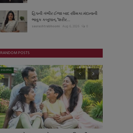
હિપની ગંભીર ઈજા બાદ રશ્મિકા મંદાનાની
ભાવુક કબૂલાત, 'શરીર...
saurashtrabhoomi
Aug 6, 2026
0
RANDOM POSTS
સ્વાસ્થ્ય
રાષ્ટ્રીય