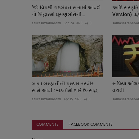
‘જાે વિપક્ષી ગઠબંધન સત્તામાં આવશે
આદિ સંસ્કૃતિ
તો બિહારમાં ઘૂસણખોરોની...
Version) પહે
saurashtrabhoomi
Sep 24, 2025
0
saurashtrabhoo
બાબા બરફાનીની પ્રથમ તસ્વીર
રૂપિયો ઓલટ
સામે આવી : ભક્તોમાં ભારે ઉત્સાહ
વટાવી
saurashtrabhoomi
Apr 15, 2026
0
saurashtrabhoo
COMMENTS
FACEBOOK COMMENTS