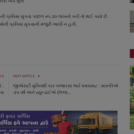
ી ખર્ચે મૂર્તી
 પ્રતિમા મુકવા પાછળ રૂા.૩૦ લાખનો ખર્ચ તો થઈ ગયો છે.
ઓની પ્રતિમા મુકવાની મંજુરી આપી ન હતી.
ગુજરાત
CLE
NEXT ARTICLE
 :
જીએસટી મુક્તિથી કાર બજારમાં ભારે ધમધમાટ : મારૂતિએ
રેસ
૩પ વર્ષ અને હ્યુન્ડાઈએ છેલ્લા...