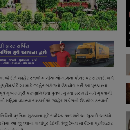
ડમાં જે રીતે જાહેર સ્થળો-બગીચાઓ-માર્ગના કોર્નર પર સરકારી ખર્ચ
 સુપ્રીમકોર્ટે શા માટે જાહેર ભંડોળનો ઉપયોગ કરી આ પ્રકારના
પુર્વ મુખ્યમંત્રી કરૂણાનિધિના પુતળા મુકવા સરકારી ખર્ચ મુકવાની
વ નેતાઓની મહિમા વધારવા સરકારોએ જાહેર ભંડોળનો ઉપયોગ કરવાની
ૂણાનિધિની પ્રતિમા મુકવાના મુદે સર્વોચ્ચ અદાલતે આ ચુકાદો આપ્યો
િમા આ જીલ્લાના વાલીપુર ડેઈલી વેજીટેબલ માર્કેટના પ્રવેશદ્વાર