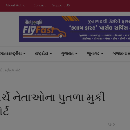
About Author
Contact
Support US
આંતરરાષ્ટ્રીય
રાષ્ટ્રીય
ગુજરાત
જુનાગઢ
બજારના 
: સુપ્રિમ કોર્ટ
ર્ચે નેતાઓના પુતળા મુકી
ર્ટ
0