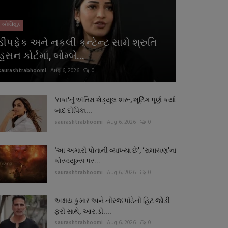
બોલિવૂડ
ડીપફેક અને નકલી કન્ટેન્ટ સામે શ્રુતિ
હસન કોર્ટમાં, બોમ્બે...
saurashtrabhoomi
Aug 6, 2026
0
'રાકા'નું અંતિમ શેડ્યૂલ શરૂ, શૂટિંગ પૂર્ણ કર્યા
બાદ દીપિકા...
saurashtrabhoomi
Aug 6, 2026
0
'આ અમારી પોતાની વ્યાખ્યા છે', ‘રામાયણ’ના
કોસ્ચ્યુમ્સ પર...
saurashtrabhoomi
Aug 6, 2026
0
અક્ષય કુમાર અને નીરજ પાંડેની હિટ જોડી
ફરી સાથે, આર.ડી....
saurashtrabhoomi
Aug 6, 2026
0