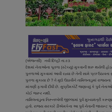
(એજન્સી) નવી દિલ્હી તા.ર૩
દેશમાં નેતાઓના પૂતળા (સ્ટેચ્યુ) મુકવાની શરૂ થયેલી હો
પુતળાઓ મુકવામાં આવી રહ્યા છે તેની સામે પ્રશ્ન ઉઠાવતા
પુતળા મુકાયા છે ? તે મુદો ઉઠાવીને તામિલનાડુમાં રાજયના 
માંગણી ફગાવી દીધી છે. સુપ્રીમકોર્ટે જણાવ્યું કે પુર્
કોઈ જરૂર નથી.
તામિલનાડુના તિરૂનલ્વેલી જીલ્લામાં પુર્વ મુખ્યમંત્રી કર
હતો. રાજય સરકારે ડીએમકેના આ પુર્વ નેતાની જાયન્ટ પ્રત