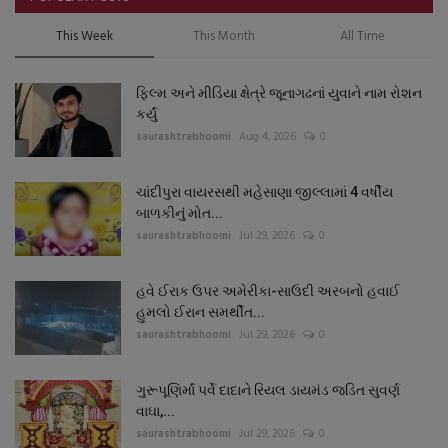
This Week
This Month
All Time
ફિલ્મ અને મીડિયા ક્ષેત્રે જૂનાગઢનાં યુવાને નામ રોશન
કર્યું
saurashtrabhoomi
Aug 4, 2026
0
ચાંદીપુરા વાયરસથી મહેસાણા જીલ્લામાં 4 વર્ષીય
બાળકીનું મોત...
saurashtrabhoomi
Jul 29, 2026
0
હવે ઈરાક ઉપર અમેરીકા-સાઉદી અરબનો હવાઈ
હુમલો ઈરાન સમર્થીત...
saurashtrabhoomi
Jul 29, 2026
0
ગુરૂપૂણિર્માં પર્વે દાદાને રિયલ ડાયમંડ જડિત સુવર્ણ
વાઘા,...
saurashtrabhoomi
Jul 29, 2026
0