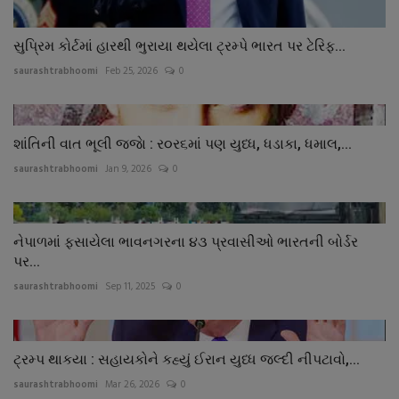
સુપ્રિમ કોર્ટમાં હારથી ભુરાયા થયેલા ટ્રમ્પે ભારત પર ટેરિફ...
saurashtrabhoomi
Feb 25, 2026
0
શાંતિની વાત ભૂલી જજાે : ર૦ર૬માં પણ યુધ્ધ, ધડાકા, ધમાલ,...
saurashtrabhoomi
Jan 9, 2026
0
નેપાળમાં ફસાયેલા ભાવનગરના ૪૩ પ્રવાસીઓ ભારતની બોર્ડર
પર...
saurashtrabhoomi
Sep 11, 2025
0
ટ્રમ્પ થાકયા : સહાયકોને કહ્યું ઈરાન યુધ્ધ જલ્દી નીપટાવો,...
saurashtrabhoomi
Mar 26, 2026
0