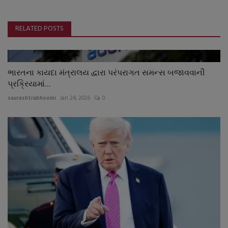
RELATED POSTS
ભારતના કાયદા મંત્રાલય દ્વારા પરંપરાગત સમન્સ બજાવવાની
પ્રક્રિયામાં...
saurashtrabhoomi
Jan 24, 2026
0