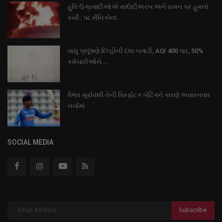
હુતિ ઉગ્રવાદીઓએ સાઉદીઅરબ અને યમન પર હુમલો
કર્યો : પ૮ સૈનિકોના...
વાયુ પ્રદૂષણે દિલ્હીની દશા બગાડી, AQI 400 પાર, 50%
કર્મચારીઓને...
વૈભવ સૂર્યવંશી તેની વિસ્ફોટક બેટિંગને કારણે અવારનવાર
ચર્ચામાં
SOCIAL MEDIA
Subscribe