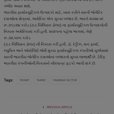
નાણાંકીય સમાચાર
ગંભીર અસર થશે.
ભારતીય ફાર્માસ્યુટિકલ ઉત્પાદકો માટે, ખાસ કરીને સસ્તી જેનેરિક
સ્થાનિક સમાચાર
દવાઓના ક્ષેત્રમાં, અમેરિકા એક મુખ્ય બજાર છે. ભારતે ૨૦૨૪ માં
રૂ.૩૧,૬૨૪ કરોડ (૩.૬ બિલિયન ડોલર) ના ફાર્માસ્યુટિકલ ઉત્પાદનોની
સ્પોર્ટ્સ
નિકાસ અમેરિકામાં કરી હતી. ૨૦૨૫ના પહેલા ભાગમાં, તેણે
રૂ.૩૨,૫૦૫ કરોડ
(૩.૬ બિલિયન ડોલર) ની નિકાસ કરી હતી. ડૉ. રેડ્ડીઝ, સન ફાર્મા,
રાશિફળ
લ્યુપિન અને ઓરોબિંદો જેવી મુખ્ય ફાર્માસ્યુટિકલ કંપનીઓ યુએસમાં
સસ્તી ભારતીય જેનેરિક દવાઓના બજારનો મુખ્ય લાભાર્થી છે. ટેરિફ
ગુનાખોરી
ભારતીય કંપનીઓની નિકાસને નોંધપાત્ર ફટકો આપી શકે છે.
બોલિવૂડ
TRUMP
TARRIF
PHARMA SECTOR
Tags:
સ્વાસ્થ્ય
PREVIOUS ARTICLE