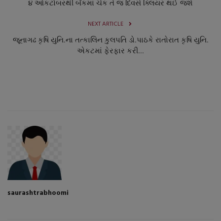
૪ ઓકટોબરથી બેંકમાં ચેક તે જ દિવસે ક્લિયર થઈ જશે
NEXT ARTICLE
જૂનાગઢ કૃષિ યુનિ.ના તત્કાલિન કુલપતિ ડો.પાઠકે રાતોરાત કૃષિ યુનિ.
એકટમાં ફેરફાર કરી...
saurashtrabhoomi