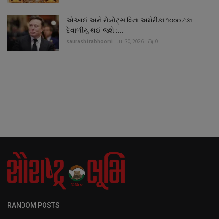
એઆઈ અને રોબોટ્સ વિના અમેરીકા ૧૦૦૦ ટકા
દેવાળીયુ થઈ જશે :...
saurashtrabhoomi
Jul 30, 2026
0
RANDOM POSTS