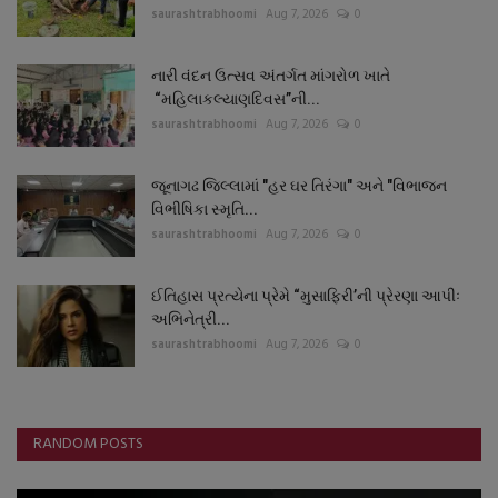
saurashtrabhoomi
Aug 7, 2026
0
નારી વંદન ઉત્સવ અંતર્ગત માંગરોળ ખાતે
“મહિલાકલ્યાણદિવસ”ની...
saurashtrabhoomi
Aug 7, 2026
0
જૂનાગઢ જિલ્લામાં "હર ઘર તિરંગા" અને "વિભાજન
વિભીષિકા સ્મૃતિ...
saurashtrabhoomi
Aug 7, 2026
0
ઈતિહાસ પ્રત્યેના પ્રેમે “મુસાફિરી’ની પ્રેરણા આપીઃ
અભિનેત્રી...
saurashtrabhoomi
Aug 7, 2026
0
RANDOM POSTS