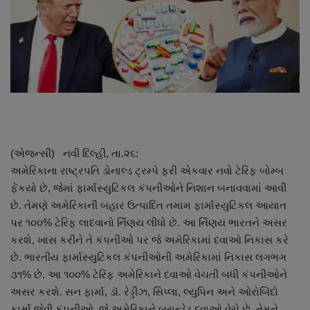
About Author
Contact
Dipotsav Special
આંતરરાષ્ટ્રીય
રાષ્ટ્રીય
(એજન્સી) નવી દિલ્હી, તા.૨૬:
અમેરિકાના રાષ્ટ્રપતિ ડોનાલ્ડ ટ્રમ્પે ફરી એકવાર નવો ટેરિફ બોમ્બ
ગુજરાત
ફેંકયો છે, જેમાં ફાર્માસ્યુટિકલ કંપનીઓને નિશાન બનાવવામાં આવી
છે. તેમણે અમેરિકાની બહાર ઉત્પાદિત તમામ ફાર્માસ્યુટિકલ આયાત
જુનાગઢ
પર ૧૦૦% ટેરિફ લાદવાનો ર્નિણય લીધો છે. આ ર્નિણય ભારતને અસર
કરશે, ખાસ કરીને તે કંપનીઓ પર જે અમેરિકામાં દવાઓ નિકાસ કરે
Support US
છે. ભારતીય ફાર્માસ્યુટિકલ કંપનીઓની અમેરિકામાં નિકાસ લગભગ
૩૧% છે. આ ૧૦૦% ટેરિફ અમેરિકાને દવાઓ વેચતી બધી કંપનીઓને
બજારના સમાચાર
અસર કરશે. સન ફાર્મા, ડૉ. રેડ્ડીઝ, સિપ્લા, લ્યુપિન અને ઓરોબિંદો
ફાર્મા જેવી કંપનીઓ, જે અમેરિકાને બ્રાન્ડેડ દવાઓ વેચે છે, તેમને