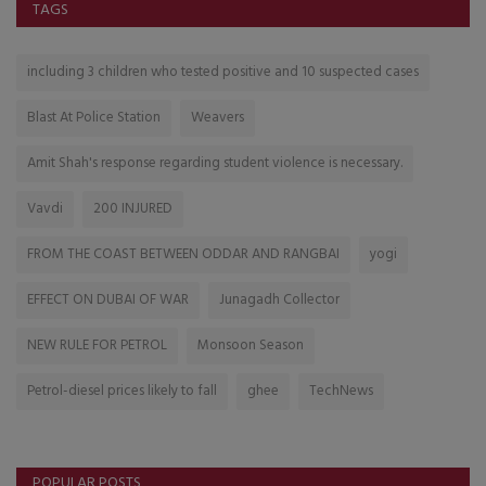
TAGS
including 3 children who tested positive and 10 suspected cases
Blast At Police Station
Weavers
Amit Shah's response regarding student violence is necessary.
Vavdi
200 INJURED
FROM THE COAST BETWEEN ODDAR AND RANGBAI
yogi
EFFECT ON DUBAI OF WAR
Junagadh Collector
NEW RULE FOR PETROL
Monsoon Season
Petrol-diesel prices likely to fall
ghee
TechNews
POPULAR POSTS