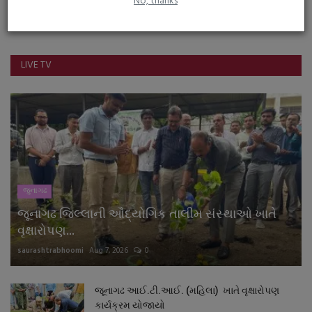
No, thanks
Youtube
LIVE TV
જુનાગઢ
જૂનાગઢ જિલ્લાની ઔદ્યોગિક તાલીમ સંસ્થાઓ ખાતે
વૃક્ષારોપણ...
saurashtrabhoomi
Aug 7, 2026
0
જૂનાગઢ આઈ.ટી.આઈ. (મહિલા) ખાતે વૃક્ષારોપણ
કાર્યક્રમ યોજાયો